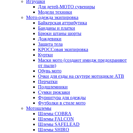
Игрушки
Для детей-МОТО сувениры
Модели техники
Мото-одежда экипировка
Байкерская аттрибутика
Банданы и платки
Брюки штаны шорты
Дождевики
Защита тела
КРОССовая экипировка
Куртки
Маски мото (создают имидж предохраняют
от пыли)
Обувь мото
Очки для езды на скутере мотоцикле АТВ
Перчатки
Подшлемники
Сумки рюкзаки
Фурнитура для одежды
Футболки в стиле мото
Мотошлемы
Шлемы COBRA
Шлемы FALCON
Шлемы SAFELEAD
Шлемы SHIRO