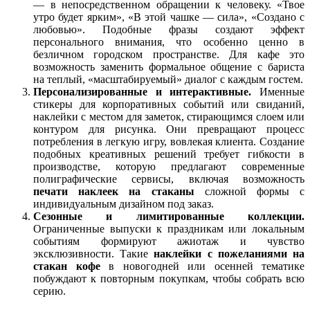
— в непосредственном обращении к человеку. «Твое
утро будет ярким», «В этой чашке — сила», «Создано с
любовью». Подобные фразы создают эффект
персонального внимания, что особенно ценно в
безличном городском пространстве. Для кафе это
возможность заменить формальное общение с бариста
на теплый, «масштабируемый» диалог с каждым гостем.
Персонализированные и интерактивные.
Именные
стикеры для корпоративных событий или свиданий,
наклейки с местом для заметок, стирающимся слоем или
контуром для рисунка. Они превращают процесс
потребления в легкую игру, вовлекая клиента. Создание
подобных креативных решений требует гибкости в
производстве, которую предлагают современные
полиграфические сервисы, включая возможность
печати наклеек на стаканы
сложной формы с
индивидуальным дизайном под заказ.
Сезонные и лимитированные коллекции.
Ограниченные выпуски к праздникам или локальным
событиям формируют ажиотаж и чувство
эксклюзивности. Такие
наклейки с пожеланиями на
стакан кофе
в новогодней или осенней тематике
побуждают к повторным покупкам, чтобы собрать всю
серию.