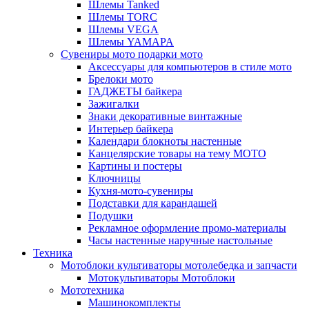
Шлемы Tanked
Шлемы TORC
Шлемы VEGA
Шлемы YAMAPA
Сувениры мото подарки мото
Аксессуары для компьютеров в стиле мото
Брелоки мото
ГАДЖЕТЫ байкера
Зажигалки
Знаки декоративные винтажные
Интерьер байкера
Календари блокноты настенные
Канцелярские товары на тему МОТО
Картины и постеры
Ключницы
Кухня-мото-сувениры
Подставки для карандашей
Подушки
Рекламное оформление промо-материалы
Часы настенные наручные настольные
Техника
Мотоблоки культиваторы мотолебедка и запчасти
Мотокультиваторы Мотоблоки
Мототехника
Машинокомплекты