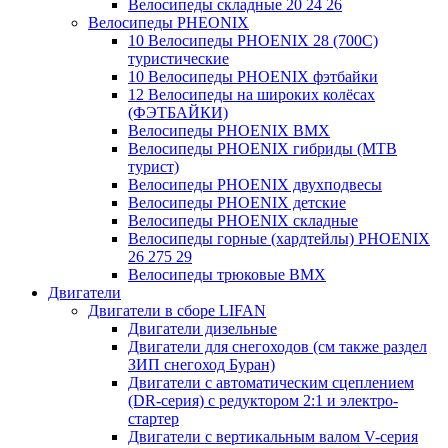
Велосипеды складные 20 24 26
Велосипеды PHEONIX
10 Велосипеды PHOENIX 28 (700С)
туристические
10 Велосипеды PHOENIX фэтбайки
12 Велосипеды на широких колёсах
(ФЭТБАЙКИ)
Велосипеды PHOENIX BMX
Велосипеды PHOENIX гибриды (MTB
турист)
Велосипеды PHOENIX двухподвесы
Велосипеды PHOENIX детские
Велосипеды PHOENIX складные
Велосипеды горные (хардтейлы) PHOENIX
26 275 29
Велосипеды трюковые BMX
Двигатели
Двигатели в сборе LIFAN
Двигатели дизельные
Двигатели для снегоходов (см также раздел
ЗИП снегоход Буран)
Двигатели с автоматическим сцеплением
(DR-серия) с редуктором 2:1 и электро-
стартер
Двигатели с вертикальным валом V-серия