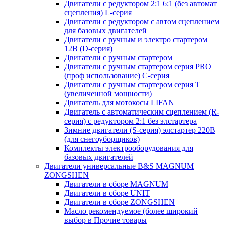
Двигатели с редуктором 2:1 6:1 (без автомат
сцепления) L-серия
Двигатели с редуктором с автом сцеплением
для базовых двигателей
Двигатели с ручным и электро стартером
12В (D-серия)
Двигатели с ручным стартером
Двигатели с ручным стартером серия PRO
(проф использование) C-серия
Двигатели с ручным стартером серия Т
(увеличенной мощности)
Двигатель для мотокосы LIFAN
Двигатель с автоматическим сцеплением (R-
серия) с редуктором 2:1 без элстартера
Зимние двигатели (S-серия) элстартер 220В
(для снегоуборщиков)
Комплекты электрооборудования для
базовых двигателей
Двигатели универсальные B&S MAGNUM
ZONGSHEN
Двигатели в сборе MAGNUM
Двигатели в сборе UNIT
Двигатели в сборе ZONGSHEN
Масло рекомендуемое (более широкий
выбор в Прочие товары