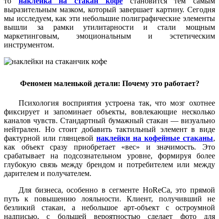
то
наклейка на стакан кофе
становится тем самым
выразительным мазком, который завершает картину. Сегодня
мы исследуем, как эти небольшие полиграфические элементы
вышли за рамки утилитарности и стали мощным
маркетинговым, эмоциональным и эстетическим
инструментом.
Феномен маленькой детали: Почему это работает?
Психология восприятия устроена так, что мозг охотнее
фиксирует и запоминает объекты, вовлекающие несколько
каналов чувств. Стандартный бумажный стакан — визуально
нейтрален. Но стоит добавить тактильный элемент в виде
фактурной или глянцевой
наклейки на кофейные стаканы
,
как объект сразу приобретает «вес» и значимость. Это
срабатывает на подсознательном уровне, формируя более
глубокую связь между брендом и потребителем или между
дарителем и получателем.
Для бизнеса, особенно в сегменте HoReCa, это прямой
путь к повышению лояльности. Клиент, получивший не
безликий стакан, а небольшое арт-объект с остроумной
надписью, с большей вероятностью сделает фото для