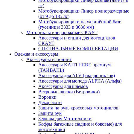
Мотобуксировщики Лидер компактные (7 8
лс)
Мотобуксировщики Лидер полноразмерные
(от 9 до 185 лс)
Мотобуксировщики на удлинённой базе
(гусеницы 3333 и 3636 мм)
Мотоциклы внедорожные СКАУТ
Аксессуары и опции для мотоциклов
СКАУТ
СПЕЦИАЛЬНЫЕ КОМПЛЕКТАЦИИ
Одежда и аксессуары
Аксессуары и тюнинг
Аксессуары KAITI HEBE премиум
(ТАЙВАНЬ)
Аксессуары для ATV (квадроциклов)
Аксессуары для мопеда ALPHA (Альфа)
Аксессуары для шлемов
Ветровые щитки (Ветровики)
Воронки
Декор мото
Защита на руль кроссовых мотоциклов
Защита рук
Зеркала для Мототехники
Кофры багажные (задние и боковые) для
мототехники