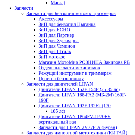
Масла)
Запчасти
Запчасти для Бензопил мотокос триммеров
Аксессуары
ЗиП для бензопил Цыганка
ЗиП для ЕСНО
ЗиП для Партнер
ЗиП для Хускварна
ЗиП для Чемпион
ЗиП для Штиль
ЗиП мотокос
Магазин МотоМир РОЗНИЦА Закирова РВ
Отдельные части механизмов
Режущий инструмент к триммерам
Цепи на бензопилилу
Запчасти для двигателей LIFAN
Двигатели LIFAN 152F-154F (25-35 лс)
Двигатели LIFAN 168-FA2 (МБ-2М) 160F-
190F
Двигатели LIFAN 192F 192F2 (170
185 лс)
Двигатели LIFAN 1Р64FV-1Р70FV
вертикальный вал
Запчасти для LIFAN 2V77F-A (Буран)
Запчасти для импортной мототехники (КИТАЙ)