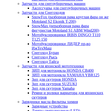
Запчасти для снегоуборочных машин
Аксессуары для снегоуборочных машин
Запчасти для Снегоходов
SnowFox (разборная рама круглая фара он же
Motoland S2 Ekonik T-200)
SnowMax (неразборная рама фара
фигуристая Motoland S1 ABM Wind200)
Мотобуксировщики IRBIS DINGO Т110
Т125 150
Мотобуксировщики ЛИДЕР пр-во
ИжТехМаш
Снегоход Буран
Снегоход Рысь
Снегоход Тайга
Запчасти для японской мототехники
ЗИП для мотоцикла HONDA CB400
ЗИП для мотоцикла YAMAHA YBR125
Зип для скутеров HONDA
Зип для скутеров SUZUKI
Зип для скутеров Yamaha
Ремни и ролики вариатора для япоинских
скутеров
Зарядники масла фильтры химия
Зарядные устройства
Лампы светодиодные (LED)