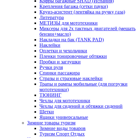
Кофры багажные SHAD (Испания)
Крепления багажа (сетки пауки)
Круиз-асистент (лентяйка на ручку газа)
Литература
МЕТИЗЫ для мототехники
Миксеры для 2х тактных двигателей (мешать
бензин+масло)
Накладки на бак (TANK PAD)
Наклейки
Оплетки и чехольчики
Пленки тонировочные обтяжки
Пробки и заглушки
Ручки руля
Спинки пассажира
Стразы и стразовые наклейки
Трапы и рампы мобильные (для погрузки
мототехники)
ТЮНИНГ
Чехлы для мототехники
Чехлы для сидений и обтяжки сидений
Щетки
Ящики универсальные
Зимние товары туризм
Зимние виды товаров
Туризм Спорт Отдых