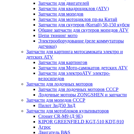
Запчасти для двигателей
Запчасти для квадроциклов (ATV)
Запчасти для мопедов
Запчасти для мотоциклов пр-ва Китай
Запчасти для скутеров (Китай) 50-150 кубсм
Общие запчасти для скутеров мопедов ATV
Цепи тюнинг мото
Электрооборудование (реле коммутаторы
датчики)
Запчасти для картинга мотосамоката электро и
детских ATV
Запчасти для картингов
Запчасти для Мото-самокатов детских ATV
Запчасти для электроATV электро-
велосипедов
Запчасти для лодочных моторов
Запчасти для лодочных моторов СССР
Лодочные моторы ZONGSHEN и запчасти
Запчасти для мопедов СССР
Пилот ЗиД50 ЗиД
Запчасти для мотоблоков культиваторов
Crosser CR-M9 (Д 9Е)
KIPOR GREENFIELD KGT-510 KDT-910
Агрос
Двигатель B&S