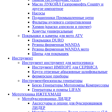
Масло ЛУКОЙЛ Газпромнефть Country и
другое импортное
Насосы
Подшипники Промышленные цепи
Фильтры нулевого сопротивления
Химия (краски аэрозоли и прочее)
Хомуты универсальные
Покрышки и камеры для мото ATV
Покрышки DURO
Резина фирменная WANDA
Резина фирменная WANDA мото
Шипы для покрышек
Инструмент
Инструмент инструмент для мотосервиса
Инструмент ИМПОРТ для СЕРВИСА
Круги отрезные абразивные шлифовальные
фермерские приборы
Инструментбензопилы генераторы
Бензо Генераторы Мотопомпы Компрессоры
Генераторы и помпы LIFAN
Мототехника ИЖТЕХМАШ
Мотобуксировщики ЛИДЕР
Аксессуары и опции для буксировщиков
ЛИДЕР