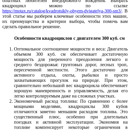
опытных любителей внедорожного вождения. Выбрать
квадроцикл можно по ссылке
https://motax.ru/catalog/kvadrotsikly-obyem-dvigatelya-300-sm3/
. В
этой статье мы разберем ключевые особенности этих машин,
их преимущества и критерии выбора, чтобы помочь вам
сделать правильное решение.
Особенности квадроциклов с двигателем 300 куб. см
Оптимальное соотношение мощности и веса: Двигатель
объемом 300 куб. см обеспечивает достаточную
мощность для уверенного преодоления легкого и
среднего бездорожья: грунтовых дорог, лесных троп,
пересеченной местности. Этого достаточно для
активного отдыха, охоты, рыбалки и просто
захватывающих прогулок на природе. При этом,
сравнительно небольшой вес квадроцикла обеспечивает
хорошую маневренность и управляемость, делая его
легко контролируемым даже на сложных участках.
Экономичный расход топлива: По сравнению с более
мощными моделями, квадроциклы 300 кубов
отличаются заметно меньшим расходом топлива. Это
существенный плюс, особенно при длительных
поездках и активной эксплуатации. Экономия на
топливе компенсирует некоторые ограничения в