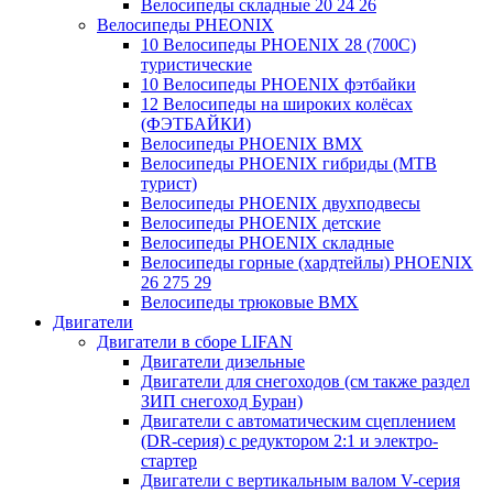
Велосипеды складные 20 24 26
Велосипеды PHEONIX
10 Велосипеды PHOENIX 28 (700С)
туристические
10 Велосипеды PHOENIX фэтбайки
12 Велосипеды на широких колёсах
(ФЭТБАЙКИ)
Велосипеды PHOENIX BMX
Велосипеды PHOENIX гибриды (MTB
турист)
Велосипеды PHOENIX двухподвесы
Велосипеды PHOENIX детские
Велосипеды PHOENIX складные
Велосипеды горные (хардтейлы) PHOENIX
26 275 29
Велосипеды трюковые BMX
Двигатели
Двигатели в сборе LIFAN
Двигатели дизельные
Двигатели для снегоходов (см также раздел
ЗИП снегоход Буран)
Двигатели с автоматическим сцеплением
(DR-серия) с редуктором 2:1 и электро-
стартер
Двигатели с вертикальным валом V-серия