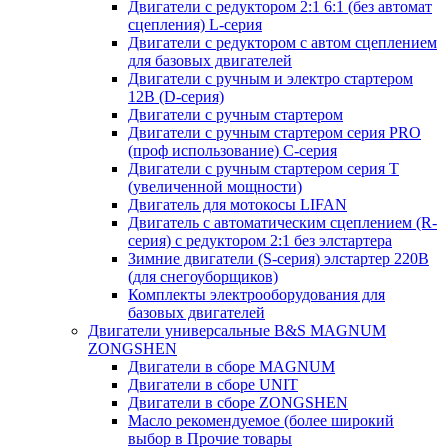
Двигатели с редуктором 2:1 6:1 (без автомат
сцепления) L-серия
Двигатели с редуктором с автом сцеплением
для базовых двигателей
Двигатели с ручным и электро стартером
12В (D-серия)
Двигатели с ручным стартером
Двигатели с ручным стартером серия PRO
(проф использование) C-серия
Двигатели с ручным стартером серия Т
(увеличенной мощности)
Двигатель для мотокосы LIFAN
Двигатель с автоматическим сцеплением (R-
серия) с редуктором 2:1 без элстартера
Зимние двигатели (S-серия) элстартер 220В
(для снегоуборщиков)
Комплекты электрооборудования для
базовых двигателей
Двигатели универсальные B&S MAGNUM
ZONGSHEN
Двигатели в сборе MAGNUM
Двигатели в сборе UNIT
Двигатели в сборе ZONGSHEN
Масло рекомендуемое (более широкий
выбор в Прочие товары