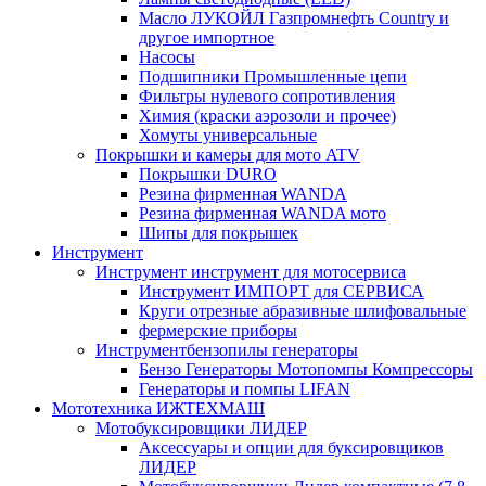
Масло ЛУКОЙЛ Газпромнефть Country и
другое импортное
Насосы
Подшипники Промышленные цепи
Фильтры нулевого сопротивления
Химия (краски аэрозоли и прочее)
Хомуты универсальные
Покрышки и камеры для мото ATV
Покрышки DURO
Резина фирменная WANDA
Резина фирменная WANDA мото
Шипы для покрышек
Инструмент
Инструмент инструмент для мотосервиса
Инструмент ИМПОРТ для СЕРВИСА
Круги отрезные абразивные шлифовальные
фермерские приборы
Инструментбензопилы генераторы
Бензо Генераторы Мотопомпы Компрессоры
Генераторы и помпы LIFAN
Мототехника ИЖТЕХМАШ
Мотобуксировщики ЛИДЕР
Аксессуары и опции для буксировщиков
ЛИДЕР