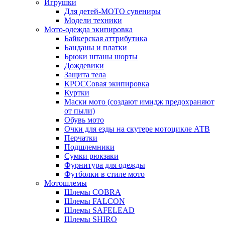
Игрушки
Для детей-МОТО сувениры
Модели техники
Мото-одежда экипировка
Байкерская аттрибутика
Банданы и платки
Брюки штаны шорты
Дождевики
Защита тела
КРОССовая экипировка
Куртки
Маски мото (создают имидж предохраняют
от пыли)
Обувь мото
Очки для езды на скутере мотоцикле АТВ
Перчатки
Подшлемники
Сумки рюкзаки
Фурнитура для одежды
Футболки в стиле мото
Мотошлемы
Шлемы COBRA
Шлемы FALCON
Шлемы SAFELEAD
Шлемы SHIRO