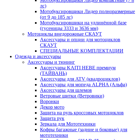
Мотобуксировщики Лидер компактные (7 8
лс)
Мотобуксировщики Лидер полноразмерные
(от 9 до 185 лс)
Мотобуксировщики на удлинённой базе
(гусеницы 3333 и 3636 мм)
Мотоциклы внедорожные СКАУТ
Аксессуары и опции для мотоциклов
СКАУТ
СПЕЦИАЛЬНЫЕ КОМПЛЕКТАЦИИ
Одежда и аксессуары
Аксессуары и тюнинг
Аксессуары KAITI HEBE премиум
(ТАЙВАНЬ)
Аксессуары для ATV (квадроциклов)
Аксессуары для мопеда ALPHA (Альфа)
Аксессуары для шлемов
Ветровые щитки (Ветровики)
Воронки
Декор мото
Защита на руль кроссовых мотоциклов
Защита рук
Зеркала для Мототехники
Кофры багажные (задние и боковые) для
мототехники