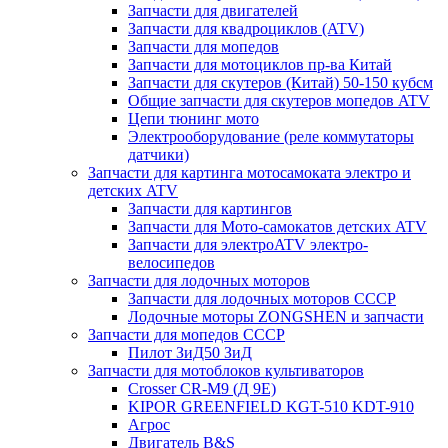
Запчасти для двигателей
Запчасти для квадроциклов (ATV)
Запчасти для мопедов
Запчасти для мотоциклов пр-ва Китай
Запчасти для скутеров (Китай) 50-150 кубсм
Общие запчасти для скутеров мопедов ATV
Цепи тюнинг мото
Электрооборудование (реле коммутаторы
датчики)
Запчасти для картинга мотосамоката электро и
детских ATV
Запчасти для картингов
Запчасти для Мото-самокатов детских ATV
Запчасти для электроATV электро-
велосипедов
Запчасти для лодочных моторов
Запчасти для лодочных моторов СССР
Лодочные моторы ZONGSHEN и запчасти
Запчасти для мопедов СССР
Пилот ЗиД50 ЗиД
Запчасти для мотоблоков культиваторов
Crosser CR-M9 (Д 9Е)
KIPOR GREENFIELD KGT-510 KDT-910
Агрос
Двигатель B&S