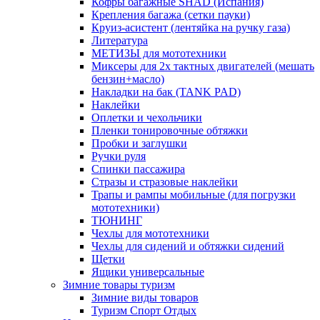
Кофры багажные SHAD (Испания)
Крепления багажа (сетки пауки)
Круиз-асистент (лентяйка на ручку газа)
Литература
МЕТИЗЫ для мототехники
Миксеры для 2х тактных двигателей (мешать
бензин+масло)
Накладки на бак (TANK PAD)
Наклейки
Оплетки и чехольчики
Пленки тонировочные обтяжки
Пробки и заглушки
Ручки руля
Спинки пассажира
Стразы и стразовые наклейки
Трапы и рампы мобильные (для погрузки
мототехники)
ТЮНИНГ
Чехлы для мототехники
Чехлы для сидений и обтяжки сидений
Щетки
Ящики универсальные
Зимние товары туризм
Зимние виды товаров
Туризм Спорт Отдых