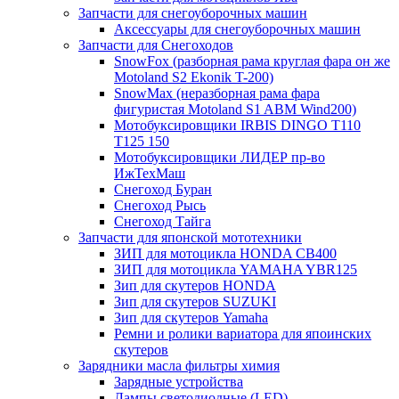
Запчасти для снегоуборочных машин
Аксессуары для снегоуборочных машин
Запчасти для Снегоходов
SnowFox (разборная рама круглая фара он же
Motoland S2 Ekonik T-200)
SnowMax (неразборная рама фара
фигуристая Motoland S1 ABM Wind200)
Мотобуксировщики IRBIS DINGO Т110
Т125 150
Мотобуксировщики ЛИДЕР пр-во
ИжТехМаш
Снегоход Буран
Снегоход Рысь
Снегоход Тайга
Запчасти для японской мототехники
ЗИП для мотоцикла HONDA CB400
ЗИП для мотоцикла YAMAHA YBR125
Зип для скутеров HONDA
Зип для скутеров SUZUKI
Зип для скутеров Yamaha
Ремни и ролики вариатора для япоинских
скутеров
Зарядники масла фильтры химия
Зарядные устройства
Лампы светодиодные (LED)