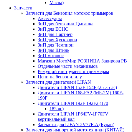
Масла)
Запчасти
Запчасти для Бензопил мотокос триммеров
Аксессуары
ЗиП для бензопил Цыганка
ЗиП для ЕСНО
ЗиП для Партнер
ЗиП для Хускварна
ЗиП для Чемпион
ЗиП для Штиль
ЗиП мотокос
Магазин МотоМир РОЗНИЦА Закирова РВ
Отдельные части механизмов
Режущий инструмент к триммерам
Цепи на бензопилилу
Запчасти для двигателей LIFAN
Двигатели LIFAN 152F-154F (25-35 лс)
Двигатели LIFAN 168-FA2 (МБ-2М) 160F-
190F
Двигатели LIFAN 192F 192F2 (170
185 лс)
Двигатели LIFAN 1Р64FV-1Р70FV
вертикальный вал
Запчасти для LIFAN 2V77F-A (Буран)
Запчасти для импортной мототехники (КИТАЙ)