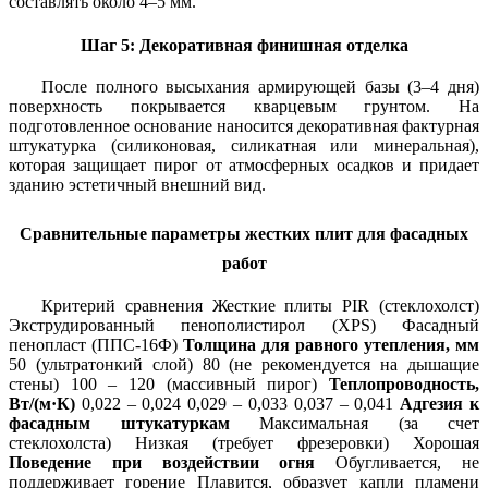
составлять около 4–5 мм.
Шаг 5: Декоративная финишная отделка
После полного высыхания армирующей базы (3–4 дня)
поверхность покрывается кварцевым грунтом. На
подготовленное основание наносится декоративная фактурная
штукатурка (силиконовая, силикатная или минеральная),
которая защищает пирог от атмосферных осадков и придает
зданию эстетичный внешний вид.
Сравнительные параметры жестких плит для фасадных
работ
Критерий сравнения Жесткие плиты PIR (стеклохолст)
Экструдированный пенополистирол (XPS) Фасадный
пенопласт (ППС-16Ф)
Толщина для равного утепления, мм
50 (ультратонкий слой) 80 (не рекомендуется на дышащие
стены) 100 – 120 (массивный пирог)
Теплопроводность,
Вт/(м·К)
0,022 – 0,024 0,029 – 0,033 0,037 – 0,041
Адгезия к
фасадным штукатуркам
Максимальная (за счет
стеклохолста) Низкая (требует фрезеровки) Хорошая
Поведение при воздействии огня
Обугливается, не
поддерживает горение Плавится, образует капли пламени