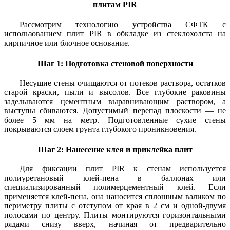
плитам PIR
Рассмотрим технологию устройства СФТК с
использованием плит PIR в обкладке из стеклохолста на
кирпичное или блочное основание.
Шаг 1: Подготовка стеновой поверхности
Несущие стены очищаются от потеков раствора, остатков
старой краски, пыли и высолов. Все глубокие раковины
заделываются цементным выравнивающим раствором, а
выступы сбиваются. Допустимый перепад плоскости — не
более 5 мм на метр. Подготовленные сухие стены
покрываются слоем грунта глубокого проникновения.
Шаг 2: Нанесение клея и приклейка плит
Для фиксации плит PIR к стенам используется
полиуретановый клей-пена в баллонах или
специализированный полимерцементный клей. Если
применяется клей-пена, она наносится сплошным валиком по
периметру плиты с отступом от края в 2 см и одной-двумя
полосами по центру. Плиты монтируются горизонтальными
рядами снизу вверх, начиная от предварительно