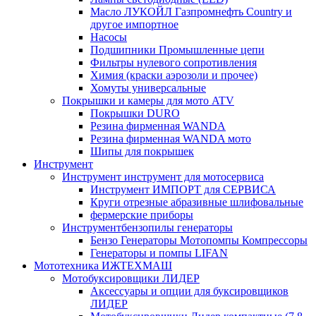
Масло ЛУКОЙЛ Газпромнефть Country и
другое импортное
Насосы
Подшипники Промышленные цепи
Фильтры нулевого сопротивления
Химия (краски аэрозоли и прочее)
Хомуты универсальные
Покрышки и камеры для мото ATV
Покрышки DURO
Резина фирменная WANDA
Резина фирменная WANDA мото
Шипы для покрышек
Инструмент
Инструмент инструмент для мотосервиса
Инструмент ИМПОРТ для СЕРВИСА
Круги отрезные абразивные шлифовальные
фермерские приборы
Инструментбензопилы генераторы
Бензо Генераторы Мотопомпы Компрессоры
Генераторы и помпы LIFAN
Мототехника ИЖТЕХМАШ
Мотобуксировщики ЛИДЕР
Аксессуары и опции для буксировщиков
ЛИДЕР