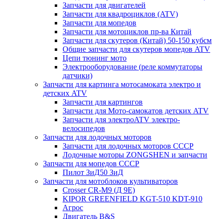
Запчасти для двигателей
Запчасти для квадроциклов (ATV)
Запчасти для мопедов
Запчасти для мотоциклов пр-ва Китай
Запчасти для скутеров (Китай) 50-150 кубсм
Общие запчасти для скутеров мопедов ATV
Цепи тюнинг мото
Электрооборудование (реле коммутаторы
датчики)
Запчасти для картинга мотосамоката электро и
детских ATV
Запчасти для картингов
Запчасти для Мото-самокатов детских ATV
Запчасти для электроATV электро-
велосипедов
Запчасти для лодочных моторов
Запчасти для лодочных моторов СССР
Лодочные моторы ZONGSHEN и запчасти
Запчасти для мопедов СССР
Пилот ЗиД50 ЗиД
Запчасти для мотоблоков культиваторов
Crosser CR-M9 (Д 9Е)
KIPOR GREENFIELD KGT-510 KDT-910
Агрос
Двигатель B&S