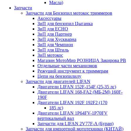
Масла)
Запчасти
Запчасти для Бензопил мотокос триммеров
Аксессуары
ЗиП для бензопил Цыганка
ЗиП для ЕСНО
ЗиП для Партнер
ЗиП для Хускварна
ЗиП для Чемпион
ЗиП для Штиль
ЗиП мотокос
Магазин МотоМир РОЗНИЦА Закирова РВ
Отдельные части механизмов
Режущий инструмент к триммерам
Цепи на бензопилилу
Запчасти для двигателей LIFAN
Двигатели LIFAN 152F-154F (25-35 лс)
Двигатели LIFAN 168-FA2 (МБ-2М) 160F-
190F
Двигатели LIFAN 192F 192F2 (170
185 лс)
Двигатели LIFAN 1Р64FV-1Р70FV
вертикальный вал
Запчасти для LIFAN 2V77F-A (Буран)
Запчасти для импортной мототехники (КИТАЙ)