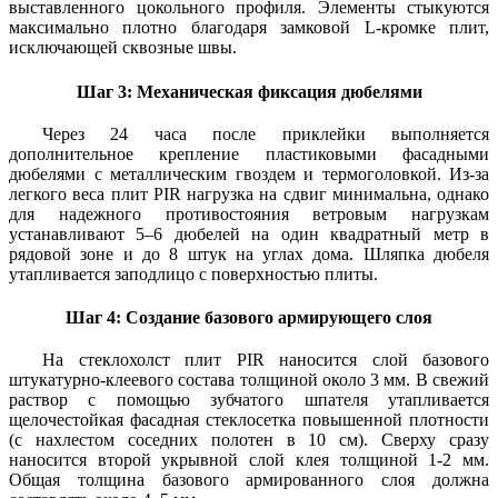
выставленного цокольного профиля. Элементы стыкуются
максимально плотно благодаря замковой L-кромке плит,
исключающей сквозные швы.
Шаг 3: Механическая фиксация дюбелями
Через 24 часа после приклейки выполняется
дополнительное крепление пластиковыми фасадными
дюбелями с металлическим гвоздем и термоголовкой. Из-за
легкого веса плит PIR нагрузка на сдвиг минимальна, однако
для надежного противостояния ветровым нагрузкам
устанавливают 5–6 дюбелей на один квадратный метр в
рядовой зоне и до 8 штук на углах дома. Шляпка дюбеля
утапливается заподлицо с поверхностью плиты.
Шаг 4: Создание базового армирующего слоя
На стеклохолст плит PIR наносится слой базового
штукатурно-клеевого состава толщиной около 3 мм. В свежий
раствор с помощью зубчатого шпателя утапливается
щелочестойкая фасадная стеклосетка повышенной плотности
(с нахлестом соседних полотен в 10 см). Сверху сразу
наносится второй укрывной слой клея толщиной 1-2 мм.
Общая толщина базового армированного слоя должна