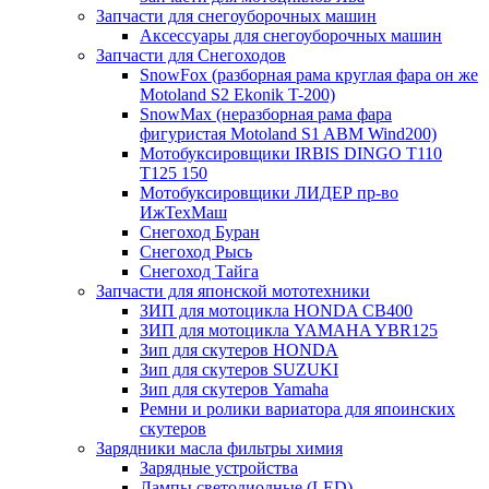
Запчасти для снегоуборочных машин
Аксессуары для снегоуборочных машин
Запчасти для Снегоходов
SnowFox (разборная рама круглая фара он же
Motoland S2 Ekonik T-200)
SnowMax (неразборная рама фара
фигуристая Motoland S1 ABM Wind200)
Мотобуксировщики IRBIS DINGO Т110
Т125 150
Мотобуксировщики ЛИДЕР пр-во
ИжТехМаш
Снегоход Буран
Снегоход Рысь
Снегоход Тайга
Запчасти для японской мототехники
ЗИП для мотоцикла HONDA CB400
ЗИП для мотоцикла YAMAHA YBR125
Зип для скутеров HONDA
Зип для скутеров SUZUKI
Зип для скутеров Yamaha
Ремни и ролики вариатора для япоинских
скутеров
Зарядники масла фильтры химия
Зарядные устройства
Лампы светодиодные (LED)