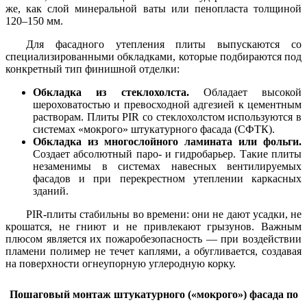
же, как слой минеральной ваты или пенопласта толщиной
120–150 мм.
Для фасадного утепления плиты выпускаются со
специализированными обкладками, которые подбираются под
конкретный тип финишной отделки:
Обкладка из стеклохолста.
Обладает высокой
шероховатостью и превосходной адгезией к цементным
растворам. Плиты PIR со стеклохолстом используются в
системах «мокрого» штукатурного фасада (СФТК).
Обкладка из многослойного ламината или фольги.
Создает абсолютный паро- и гидробарьер. Такие плиты
незаменимы в системах навесных вентилируемых
фасадов и при перекрестном утеплении каркасных
зданий.
PIR-плиты стабильны во времени: они не дают усадки, не
крошатся, не гниют и не привлекают грызунов. Важным
плюсом является их пожаробезопасность — при воздействии
пламени полимер не течет каплями, а обугливается, создавая
на поверхности огнеупорную углеродную корку.
Пошаговый монтаж штукатурного («мокрого») фасада по