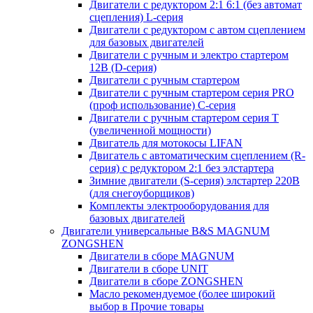
Двигатели с редуктором 2:1 6:1 (без автомат
сцепления) L-серия
Двигатели с редуктором с автом сцеплением
для базовых двигателей
Двигатели с ручным и электро стартером
12В (D-серия)
Двигатели с ручным стартером
Двигатели с ручным стартером серия PRO
(проф использование) C-серия
Двигатели с ручным стартером серия Т
(увеличенной мощности)
Двигатель для мотокосы LIFAN
Двигатель с автоматическим сцеплением (R-
серия) с редуктором 2:1 без элстартера
Зимние двигатели (S-серия) элстартер 220В
(для снегоуборщиков)
Комплекты электрооборудования для
базовых двигателей
Двигатели универсальные B&S MAGNUM
ZONGSHEN
Двигатели в сборе MAGNUM
Двигатели в сборе UNIT
Двигатели в сборе ZONGSHEN
Масло рекомендуемое (более широкий
выбор в Прочие товары