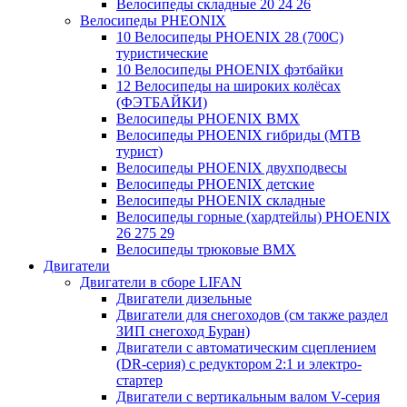
Велосипеды складные 20 24 26
Велосипеды PHEONIX
10 Велосипеды PHOENIX 28 (700С)
туристические
10 Велосипеды PHOENIX фэтбайки
12 Велосипеды на широких колёсах
(ФЭТБАЙКИ)
Велосипеды PHOENIX BMX
Велосипеды PHOENIX гибриды (MTB
турист)
Велосипеды PHOENIX двухподвесы
Велосипеды PHOENIX детские
Велосипеды PHOENIX складные
Велосипеды горные (хардтейлы) PHOENIX
26 275 29
Велосипеды трюковые BMX
Двигатели
Двигатели в сборе LIFAN
Двигатели дизельные
Двигатели для снегоходов (см также раздел
ЗИП снегоход Буран)
Двигатели с автоматическим сцеплением
(DR-серия) с редуктором 2:1 и электро-
стартер
Двигатели с вертикальным валом V-серия