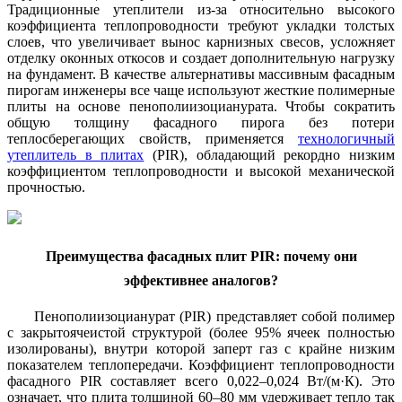
Традиционные утеплители из-за относительно высокого
коэффициента теплопроводности требуют укладки толстых
слоев, что увеличивает вынос карнизных свесов, усложняет
отделку оконных откосов и создает дополнительную нагрузку
на фундамент. В качестве альтернативы массивным фасадным
пирогам инженеры все чаще используют жесткие полимерные
плиты на основе пенополиизоцианурата. Чтобы сократить
общую толщину фасадного пирога без потери
теплосберегающих свойств, применяется
технологичный
утеплитель в плитах
(PIR), обладающий рекордно низким
коэффициентом теплопроводности и высокой механической
прочностью.
Преимущества фасадных плит PIR: почему они
эффективнее аналогов?
Пенополиизоцианурат (PIR) представляет собой полимер
с закрытоячеистой структурой (более 95% ячеек полностью
изолированы), внутри которой заперт газ с крайне низким
показателем теплопередачи. Коэффициент теплопроводности
фасадного PIR составляет всего 0,022–0,024 Вт/(м·К). Это
означает, что плита толщиной 60–80 мм удерживает тепло так