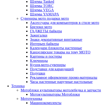
Шлемы Tanked
Шлемы TORC
Шлемы VEGA
Шлемы YAMAPA
Сувениры мото подарки мото
Аксессуары для компьютеров в стиле мото
Брелоки мото
ГАДЖЕТЫ байкера
Зажигалки
Знаки декоративные винтажные
Интерьер байкера
Календари блокноты настенные
Канцелярские товары на тему МОТО
Картины и постеры
Ключницы
Кухня-мото-сувениры
Подставки для карандашей
Подушки
Рекламное оформление промо-материалы
Часы настенные наручные настольные
Техника
Мотоблоки культиваторы мотолебедка и запчасти
Мотокультиваторы Мотоблоки
Мототехника
Машинокомплекты