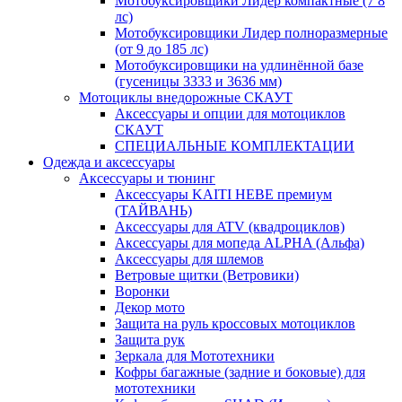
Мотобуксировщики Лидер компактные (7 8
лс)
Мотобуксировщики Лидер полноразмерные
(от 9 до 185 лс)
Мотобуксировщики на удлинённой базе
(гусеницы 3333 и 3636 мм)
Мотоциклы внедорожные СКАУТ
Аксессуары и опции для мотоциклов
СКАУТ
СПЕЦИАЛЬНЫЕ КОМПЛЕКТАЦИИ
Одежда и аксессуары
Аксессуары и тюнинг
Аксессуары KAITI HEBE премиум
(ТАЙВАНЬ)
Аксессуары для ATV (квадроциклов)
Аксессуары для мопеда ALPHA (Альфа)
Аксессуары для шлемов
Ветровые щитки (Ветровики)
Воронки
Декор мото
Защита на руль кроссовых мотоциклов
Защита рук
Зеркала для Мототехники
Кофры багажные (задние и боковые) для
мототехники