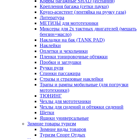
Кофры багажные SHAD (Испания)
Крепления багажа (сетки пауки)
Круиз-асистент (лентяйка на ручку газа)
Литература
МЕТИЗЫ для мототехники
Миксеры для 2х тактных двигателей (мешать
бензин+масло)
Накладки на бак (TANK PAD)
Наклейки
Оплетки и чехольчики
Пленки тонировочные обтяжки
Пробки и заглушки
Ручки руля
Спинки пассажира
Стразы и стразовые наклейки
Трапы и рампы мобильные (для погрузки
мототехники)
ТЮНИНГ
Чехлы для мототехники
Чехлы для сидений и обтяжки сидений
Щетки
Ящики универсальные
Зимние товары туризм
Зимние виды товаров
Туризм Спорт Отдых