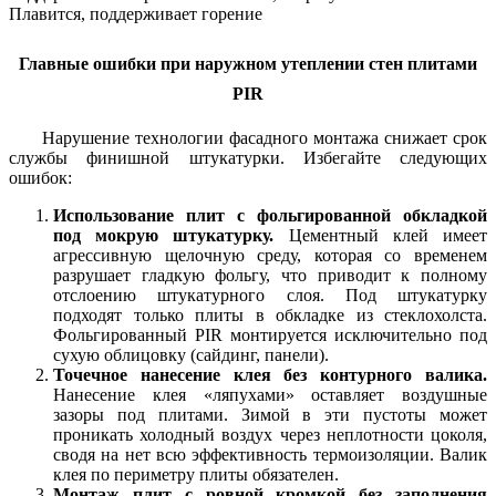
Плавится, поддерживает горение
Главные ошибки при наружном утеплении стен плитами
PIR
Нарушение технологии фасадного монтажа снижает срок
службы финишной штукатурки. Избегайте следующих
ошибок:
Использование плит с фольгированной обкладкой
под мокрую штукатурку.
Цементный клей имеет
агрессивную щелочную среду, которая со временем
разрушает гладкую фольгу, что приводит к полному
отслоению штукатурного слоя. Под штукатурку
подходят только плиты в обкладке из стеклохолста.
Фольгированный PIR монтируется исключительно под
сухую облицовку (сайдинг, панели).
Точечное нанесение клея без контурного валика.
Нанесение клея «ляпухами» оставляет воздушные
зазоры под плитами. Зимой в эти пустоты может
проникать холодный воздух через неплотности цоколя,
сводя на нет всю эффективность термоизоляции. Валик
клея по периметру плиты обязателен.
Монтаж плит с ровной кромкой без заполнения