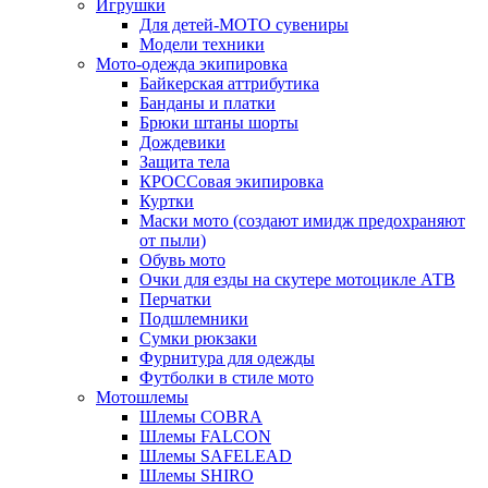
Игрушки
Для детей-МОТО сувениры
Модели техники
Мото-одежда экипировка
Байкерская аттрибутика
Банданы и платки
Брюки штаны шорты
Дождевики
Защита тела
КРОССовая экипировка
Куртки
Маски мото (создают имидж предохраняют
от пыли)
Обувь мото
Очки для езды на скутере мотоцикле АТВ
Перчатки
Подшлемники
Сумки рюкзаки
Фурнитура для одежды
Футболки в стиле мото
Мотошлемы
Шлемы COBRA
Шлемы FALCON
Шлемы SAFELEAD
Шлемы SHIRO