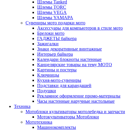
Шлемы Tanked
Шлемы TORC
Шлемы VEGA
Шлемы YAMAPA
Сувениры мото подарки мото
Аксессуары для компьютеров в стиле мото
Брелоки мото
ГАДЖЕТЫ байкера
Зажигалки
Знаки декоративные винтажные
Интерьер байкера
Календари блокноты настенные
Канцелярские товары на тему МОТО
Картины и постеры
Ключницы
Кухня-мото-сувениры
Подставки для карандашей
Подушки
Рекламное оформление промо-материалы
Часы настенные наручные настольные
Техника
Мотоблоки культиваторы мотолебедка и запчасти
Мотокультиваторы Мотоблоки
Мототехника
Машинокомплекты