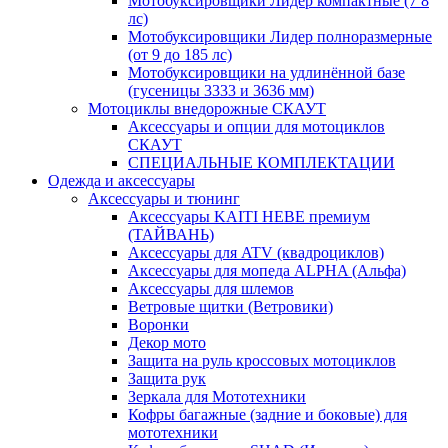
Мотобуксировщики Лидер компактные (7 8
лс)
Мотобуксировщики Лидер полноразмерные
(от 9 до 185 лс)
Мотобуксировщики на удлинённой базе
(гусеницы 3333 и 3636 мм)
Мотоциклы внедорожные СКАУТ
Аксессуары и опции для мотоциклов
СКАУТ
СПЕЦИАЛЬНЫЕ КОМПЛЕКТАЦИИ
Одежда и аксессуары
Аксессуары и тюнинг
Аксессуары KAITI HEBE премиум
(ТАЙВАНЬ)
Аксессуары для ATV (квадроциклов)
Аксессуары для мопеда ALPHA (Альфа)
Аксессуары для шлемов
Ветровые щитки (Ветровики)
Воронки
Декор мото
Защита на руль кроссовых мотоциклов
Защита рук
Зеркала для Мототехники
Кофры багажные (задние и боковые) для
мототехники