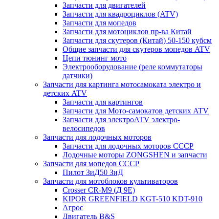
Запчасти для двигателей
Запчасти для квадроциклов (ATV)
Запчасти для мопедов
Запчасти для мотоциклов пр-ва Китай
Запчасти для скутеров (Китай) 50-150 кубсм
Общие запчасти для скутеров мопедов ATV
Цепи тюнинг мото
Электрооборудование (реле коммутаторы
датчики)
Запчасти для картинга мотосамоката электро и
детских ATV
Запчасти для картингов
Запчасти для Мото-самокатов детских ATV
Запчасти для электроATV электро-
велосипедов
Запчасти для лодочных моторов
Запчасти для лодочных моторов СССР
Лодочные моторы ZONGSHEN и запчасти
Запчасти для мопедов СССР
Пилот ЗиД50 ЗиД
Запчасти для мотоблоков культиваторов
Crosser CR-M9 (Д 9Е)
KIPOR GREENFIELD KGT-510 KDT-910
Агрос
Двигатель B&S