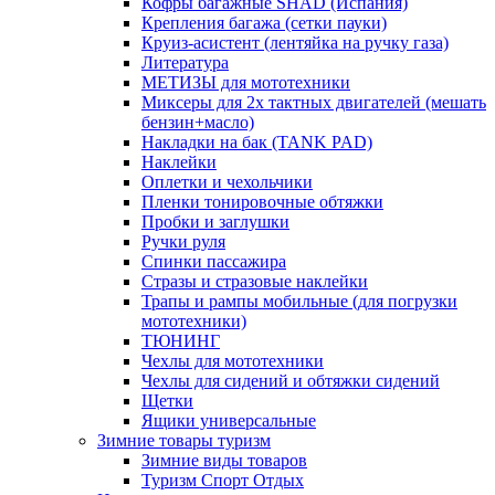
Кофры багажные SHAD (Испания)
Крепления багажа (сетки пауки)
Круиз-асистент (лентяйка на ручку газа)
Литература
МЕТИЗЫ для мототехники
Миксеры для 2х тактных двигателей (мешать
бензин+масло)
Накладки на бак (TANK PAD)
Наклейки
Оплетки и чехольчики
Пленки тонировочные обтяжки
Пробки и заглушки
Ручки руля
Спинки пассажира
Стразы и стразовые наклейки
Трапы и рампы мобильные (для погрузки
мототехники)
ТЮНИНГ
Чехлы для мототехники
Чехлы для сидений и обтяжки сидений
Щетки
Ящики универсальные
Зимние товары туризм
Зимние виды товаров
Туризм Спорт Отдых