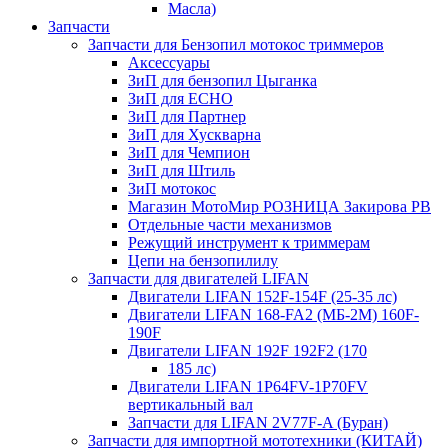
Масла)
Запчасти
Запчасти для Бензопил мотокос триммеров
Аксессуары
ЗиП для бензопил Цыганка
ЗиП для ЕСНО
ЗиП для Партнер
ЗиП для Хускварна
ЗиП для Чемпион
ЗиП для Штиль
ЗиП мотокос
Магазин МотоМир РОЗНИЦА Закирова РВ
Отдельные части механизмов
Режущий инструмент к триммерам
Цепи на бензопилилу
Запчасти для двигателей LIFAN
Двигатели LIFAN 152F-154F (25-35 лс)
Двигатели LIFAN 168-FA2 (МБ-2М) 160F-
190F
Двигатели LIFAN 192F 192F2 (170
185 лс)
Двигатели LIFAN 1Р64FV-1Р70FV
вертикальный вал
Запчасти для LIFAN 2V77F-A (Буран)
Запчасти для импортной мототехники (КИТАЙ)