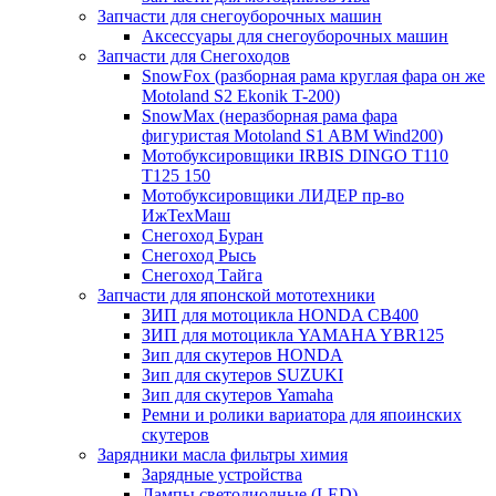
Запчасти для снегоуборочных машин
Аксессуары для снегоуборочных машин
Запчасти для Снегоходов
SnowFox (разборная рама круглая фара он же
Motoland S2 Ekonik T-200)
SnowMax (неразборная рама фара
фигуристая Motoland S1 ABM Wind200)
Мотобуксировщики IRBIS DINGO Т110
Т125 150
Мотобуксировщики ЛИДЕР пр-во
ИжТехМаш
Снегоход Буран
Снегоход Рысь
Снегоход Тайга
Запчасти для японской мототехники
ЗИП для мотоцикла HONDA CB400
ЗИП для мотоцикла YAMAHA YBR125
Зип для скутеров HONDA
Зип для скутеров SUZUKI
Зип для скутеров Yamaha
Ремни и ролики вариатора для япоинских
скутеров
Зарядники масла фильтры химия
Зарядные устройства
Лампы светодиодные (LED)