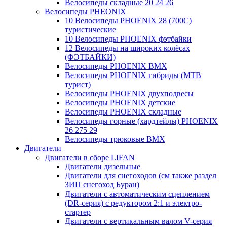
Велосипеды складные 20 24 26
Велосипеды PHEONIX
10 Велосипеды PHOENIX 28 (700С)
туристические
10 Велосипеды PHOENIX фэтбайки
12 Велосипеды на широких колёсах
(ФЭТБАЙКИ)
Велосипеды PHOENIX BMX
Велосипеды PHOENIX гибриды (MTB
турист)
Велосипеды PHOENIX двухподвесы
Велосипеды PHOENIX детские
Велосипеды PHOENIX складные
Велосипеды горные (хардтейлы) PHOENIX
26 275 29
Велосипеды трюковые BMX
Двигатели
Двигатели в сборе LIFAN
Двигатели дизельные
Двигатели для снегоходов (см также раздел
ЗИП снегоход Буран)
Двигатели с автоматическим сцеплением
(DR-серия) с редуктором 2:1 и электро-
стартер
Двигатели с вертикальным валом V-серия