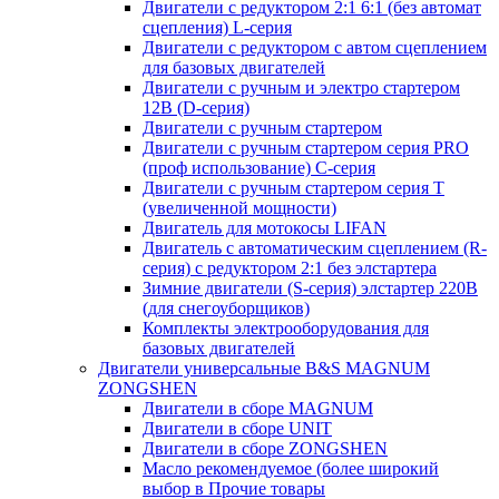
Двигатели с редуктором 2:1 6:1 (без автомат
сцепления) L-серия
Двигатели с редуктором с автом сцеплением
для базовых двигателей
Двигатели с ручным и электро стартером
12В (D-серия)
Двигатели с ручным стартером
Двигатели с ручным стартером серия PRO
(проф использование) C-серия
Двигатели с ручным стартером серия Т
(увеличенной мощности)
Двигатель для мотокосы LIFAN
Двигатель с автоматическим сцеплением (R-
серия) с редуктором 2:1 без элстартера
Зимние двигатели (S-серия) элстартер 220В
(для снегоуборщиков)
Комплекты электрооборудования для
базовых двигателей
Двигатели универсальные B&S MAGNUM
ZONGSHEN
Двигатели в сборе MAGNUM
Двигатели в сборе UNIT
Двигатели в сборе ZONGSHEN
Масло рекомендуемое (более широкий
выбор в Прочие товары