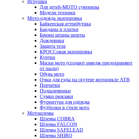
Игрушки
Для детей-МОТО сувениры
Модели техники
Мото-одежда экипировка
Байкерская аттрибутика
Банданы и платки
Брюки штаны шорты
Дождевики
Защита тела
КРОССовая экипировка
Куртки
Маски мото (создают имидж предохраняют
от пыли)
Обувь мото
Очки для езды на скутере мотоцикле АТВ
Перчатки
Подшлемники
Сумки рюкзаки
Фурнитура для одежды
Футболки в стиле мото
Мотошлемы
Шлемы COBRA
Шлемы FALCON
Шлемы SAFELEAD
Шлемы SHIRO