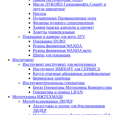
Масло ЛУКОЙЛ Газпромнефть Country и
другое импортное
Насосы
Подшипники Промышленные цепи
Фильтры нулевого сопротивления
Химия (краски аэрозоли и прочее)
Хомуты универсальные
Покрышки и камеры для мото ATV
Покрышки DURO
Резина фирменная WANDA
Резина фирменная WANDA мото
Шипы для покрышек
Инструмент
Инструмент инструмент для мотосервиса
Инструмент ИМПОРТ для СЕРВИСА
Круги отрезные абразивные шлифовальные
фермерские приборы
Инструментбензопилы генераторы
Бензо Генераторы Мотопомпы Компрессоры
Генераторы и помпы LIFAN
Мототехника ИЖТЕХМАШ
Мотобуксировщики ЛИДЕР
Аксессуары и опции для буксировщиков
ЛИДЕР