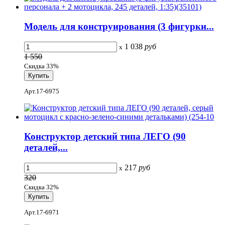
Модель для конструирования (3 фигурки...
1 038
руб
x
1 550
Скидка 33%
Арт.17-6975
Конструктор детский типа ЛЕГО (90
деталей,...
217
руб
x
320
Скидка 32%
Арт.17-6971