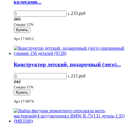
колесами...
233
руб
x
265
Скидка 12%
Арт.17-6912
Конструктор детский, подарочный (лего)...
215
руб
x
242
Скидка 11%
Арт.17-6974