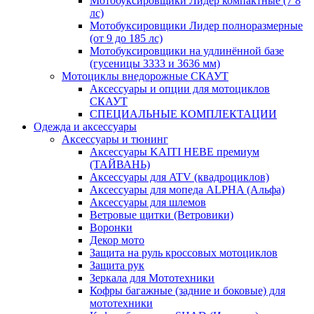
Мотобуксировщики Лидер компактные (7 8
лс)
Мотобуксировщики Лидер полноразмерные
(от 9 до 185 лс)
Мотобуксировщики на удлинённой базе
(гусеницы 3333 и 3636 мм)
Мотоциклы внедорожные СКАУТ
Аксессуары и опции для мотоциклов
СКАУТ
СПЕЦИАЛЬНЫЕ КОМПЛЕКТАЦИИ
Одежда и аксессуары
Аксессуары и тюнинг
Аксессуары KAITI HEBE премиум
(ТАЙВАНЬ)
Аксессуары для ATV (квадроциклов)
Аксессуары для мопеда ALPHA (Альфа)
Аксессуары для шлемов
Ветровые щитки (Ветровики)
Воронки
Декор мото
Защита на руль кроссовых мотоциклов
Защита рук
Зеркала для Мототехники
Кофры багажные (задние и боковые) для
мототехники