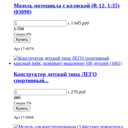
Модель мотоцикла с коляской (R-12, 1:35)
(03090)
1 645
руб
x
1 750
Скидка 6%
Арт.17-6979
Конструктор детский типа ЛЕГО
спортивный...
270
руб
x
285
Скидка 5%
Арт.17-6968