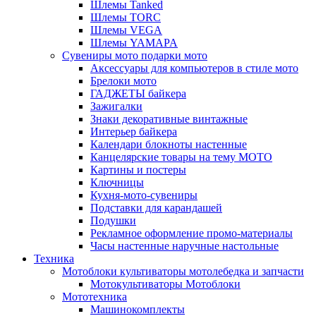
Шлемы Tanked
Шлемы TORC
Шлемы VEGA
Шлемы YAMAPA
Сувениры мото подарки мото
Аксессуары для компьютеров в стиле мото
Брелоки мото
ГАДЖЕТЫ байкера
Зажигалки
Знаки декоративные винтажные
Интерьер байкера
Календари блокноты настенные
Канцелярские товары на тему МОТО
Картины и постеры
Ключницы
Кухня-мото-сувениры
Подставки для карандашей
Подушки
Рекламное оформление промо-материалы
Часы настенные наручные настольные
Техника
Мотоблоки культиваторы мотолебедка и запчасти
Мотокультиваторы Мотоблоки
Мототехника
Машинокомплекты