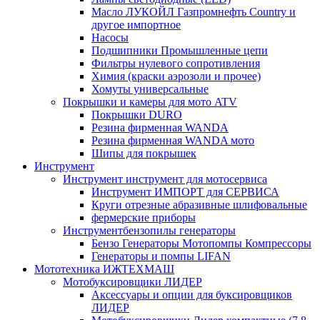
Масло ЛУКОЙЛ Газпромнефть Country и
другое импортное
Насосы
Подшипники Промышленные цепи
Фильтры нулевого сопротивления
Химия (краски аэрозоли и прочее)
Хомуты универсальные
Покрышки и камеры для мото ATV
Покрышки DURO
Резина фирменная WANDA
Резина фирменная WANDA мото
Шипы для покрышек
Инструмент
Инструмент инструмент для мотосервиса
Инструмент ИМПОРТ для СЕРВИСА
Круги отрезные абразивные шлифовальные
фермерские приборы
Инструментбензопилы генераторы
Бензо Генераторы Мотопомпы Компрессоры
Генераторы и помпы LIFAN
Мототехника ИЖТЕХМАШ
Мотобуксировщики ЛИДЕР
Аксессуары и опции для буксировщиков
ЛИДЕР