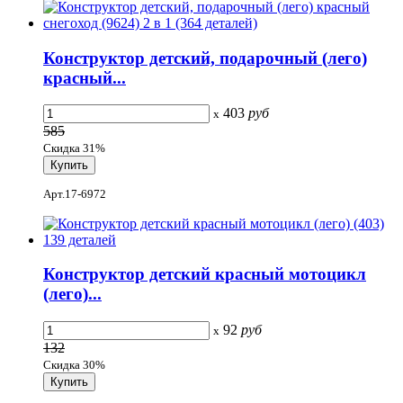
Конструктор детский, подарочный (лего)
красный...
403
руб
x
585
Скидка 31%
Арт.17-6972
Конструктор детский красный мотоцикл
(лего)...
92
руб
x
132
Скидка 30%