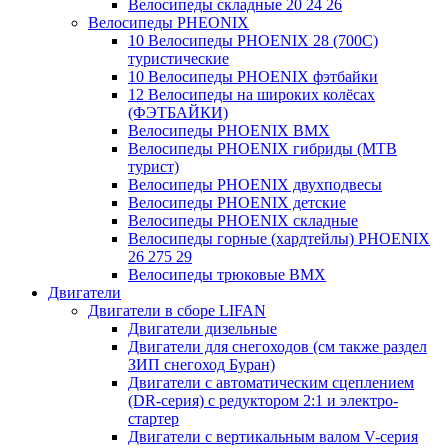
Велосипеды складные 20 24 26
Велосипеды PHEONIX
10 Велосипеды PHOENIX 28 (700С)
туристические
10 Велосипеды PHOENIX фэтбайки
12 Велосипеды на широких колёсах
(ФЭТБАЙКИ)
Велосипеды PHOENIX BMX
Велосипеды PHOENIX гибриды (MTB
турист)
Велосипеды PHOENIX двухподвесы
Велосипеды PHOENIX детские
Велосипеды PHOENIX складные
Велосипеды горные (хардтейлы) PHOENIX
26 275 29
Велосипеды трюковые BMX
Двигатели
Двигатели в сборе LIFAN
Двигатели дизельные
Двигатели для снегоходов (см также раздел
ЗИП снегоход Буран)
Двигатели с автоматическим сцеплением
(DR-серия) с редуктором 2:1 и электро-
стартер
Двигатели с вертикальным валом V-серия