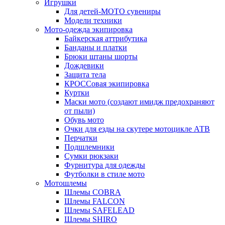
Игрушки
Для детей-МОТО сувениры
Модели техники
Мото-одежда экипировка
Байкерская аттрибутика
Банданы и платки
Брюки штаны шорты
Дождевики
Защита тела
КРОССовая экипировка
Куртки
Маски мото (создают имидж предохраняют
от пыли)
Обувь мото
Очки для езды на скутере мотоцикле АТВ
Перчатки
Подшлемники
Сумки рюкзаки
Фурнитура для одежды
Футболки в стиле мото
Мотошлемы
Шлемы COBRA
Шлемы FALCON
Шлемы SAFELEAD
Шлемы SHIRO