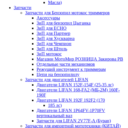
Масла)
Запчасти
Запчасти для Бензопил мотокос триммеров
Аксессуары
ЗиП для бензопил Цыганка
ЗиП для ЕСНО
ЗиП для Партнер
ЗиП для Хускварна
ЗиП для Чемпион
ЗиП для Штиль
ЗиП мотокос
Магазин МотоМир РОЗНИЦА Закирова РВ
Отдельные части механизмов
Режущий инструмент к триммерам
Цепи на бензопилилу
Запчасти для двигателей LIFAN
Двигатели LIFAN 152F-154F (25-35 лс)
Двигатели LIFAN 168-FA2 (МБ-2М) 160F-
190F
Двигатели LIFAN 192F 192F2 (170
185 лс)
Двигатели LIFAN 1Р64FV-1Р70FV
вертикальный вал
Запчасти для LIFAN 2V77F-A (Буран)
Запчасти для импортной мототехники (КИТАЙ)