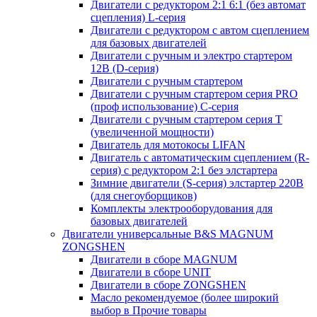
Двигатели с редуктором 2:1 6:1 (без автомат
сцепления) L-серия
Двигатели с редуктором с автом сцеплением
для базовых двигателей
Двигатели с ручным и электро стартером
12В (D-серия)
Двигатели с ручным стартером
Двигатели с ручным стартером серия PRO
(проф использование) C-серия
Двигатели с ручным стартером серия Т
(увеличенной мощности)
Двигатель для мотокосы LIFAN
Двигатель с автоматическим сцеплением (R-
серия) с редуктором 2:1 без элстартера
Зимние двигатели (S-серия) элстартер 220В
(для снегоуборщиков)
Комплекты электрооборудования для
базовых двигателей
Двигатели универсальные B&S MAGNUM
ZONGSHEN
Двигатели в сборе MAGNUM
Двигатели в сборе UNIT
Двигатели в сборе ZONGSHEN
Масло рекомендуемое (более широкий
выбор в Прочие товары