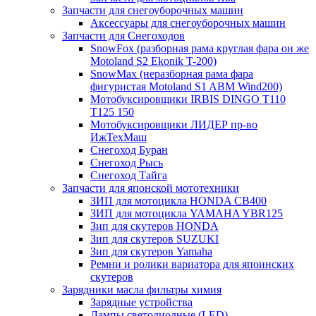
Запчасти для снегоуборочных машин
Аксессуары для снегоуборочных машин
Запчасти для Снегоходов
SnowFox (разборная рама круглая фара он же
Motoland S2 Ekonik T-200)
SnowMax (неразборная рама фара
фигуристая Motoland S1 ABM Wind200)
Мотобуксировщики IRBIS DINGO Т110
Т125 150
Мотобуксировщики ЛИДЕР пр-во
ИжТехМаш
Снегоход Буран
Снегоход Рысь
Снегоход Тайга
Запчасти для японской мототехники
ЗИП для мотоцикла HONDA CB400
ЗИП для мотоцикла YAMAHA YBR125
Зип для скутеров HONDA
Зип для скутеров SUZUKI
Зип для скутеров Yamaha
Ремни и ролики вариатора для япоинских
скутеров
Зарядники масла фильтры химия
Зарядные устройства
Лампы светодиодные (LED)