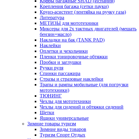
Кофры багажные SHAD (Испания)
Крепления багажа (сетки пауки)
Круиз-асистент (лентяйка на ручку газа)
Литература
МЕТИЗЫ для мототехники
Миксеры для 2х тактных двигателей (мешать
бензин+масло)
Накладки на бак (TANK PAD)
Наклейки
Оплетки и чехольчики
Пленки тонировочные обтяжки
Пробки и заглушки
Ручки руля
Спинки пассажира
Стразы и стразовые наклейки
Трапы и рампы мобильные (для погрузки
мототехники)
ТЮНИНГ
Чехлы для мототехники
Чехлы для сидений и обтяжки сидений
Щетки
Ящики универсальные
Зимние товары туризм
Зимние виды товаров
Туризм Спорт Отдых