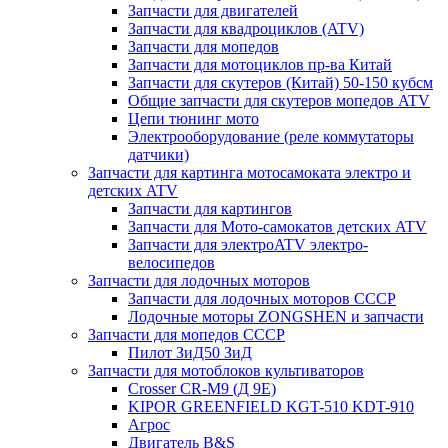
Запчасти для двигателей
Запчасти для квадроциклов (ATV)
Запчасти для мопедов
Запчасти для мотоциклов пр-ва Китай
Запчасти для скутеров (Китай) 50-150 кубсм
Общие запчасти для скутеров мопедов ATV
Цепи тюнинг мото
Электрооборудование (реле коммутаторы
датчики)
Запчасти для картинга мотосамоката электро и
детских ATV
Запчасти для картингов
Запчасти для Мото-самокатов детских ATV
Запчасти для электроATV электро-
велосипедов
Запчасти для лодочных моторов
Запчасти для лодочных моторов СССР
Лодочные моторы ZONGSHEN и запчасти
Запчасти для мопедов СССР
Пилот ЗиД50 ЗиД
Запчасти для мотоблоков культиваторов
Crosser CR-M9 (Д 9Е)
KIPOR GREENFIELD KGT-510 KDT-910
Агрос
Двигатель B&S