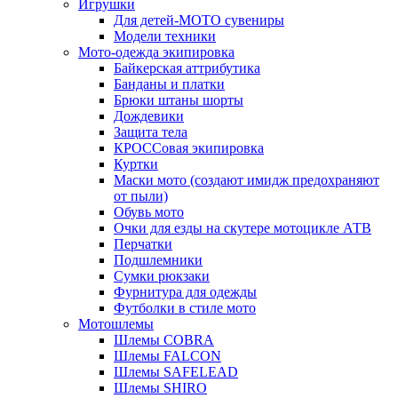
Игрушки
Для детей-МОТО сувениры
Модели техники
Мото-одежда экипировка
Байкерская аттрибутика
Банданы и платки
Брюки штаны шорты
Дождевики
Защита тела
КРОССовая экипировка
Куртки
Маски мото (создают имидж предохраняют
от пыли)
Обувь мото
Очки для езды на скутере мотоцикле АТВ
Перчатки
Подшлемники
Сумки рюкзаки
Фурнитура для одежды
Футболки в стиле мото
Мотошлемы
Шлемы COBRA
Шлемы FALCON
Шлемы SAFELEAD
Шлемы SHIRO