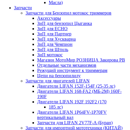
Масла)
Запчасти
Запчасти для Бензопил мотокос триммеров
Аксессуары
ЗиП для бензопил Цыганка
ЗиП для ЕСНО
ЗиП для Партнер
ЗиП для Хускварна
ЗиП для Чемпион
ЗиП для Штиль
ЗиП мотокос
Магазин МотоМир РОЗНИЦА Закирова РВ
Отдельные части механизмов
Режущий инструмент к триммерам
Цепи на бензопилилу
Запчасти для двигателей LIFAN
Двигатели LIFAN 152F-154F (25-35 лс)
Двигатели LIFAN 168-FA2 (МБ-2М) 160F-
190F
Двигатели LIFAN 192F 192F2 (170
185 лс)
Двигатели LIFAN 1Р64FV-1Р70FV
вертикальный вал
Запчасти для LIFAN 2V77F-A (Буран)
Запчасти для импортной мототехники (КИТАЙ)