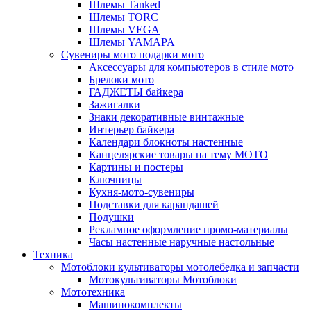
Шлемы Tanked
Шлемы TORC
Шлемы VEGA
Шлемы YAMAPA
Сувениры мото подарки мото
Аксессуары для компьютеров в стиле мото
Брелоки мото
ГАДЖЕТЫ байкера
Зажигалки
Знаки декоративные винтажные
Интерьер байкера
Календари блокноты настенные
Канцелярские товары на тему МОТО
Картины и постеры
Ключницы
Кухня-мото-сувениры
Подставки для карандашей
Подушки
Рекламное оформление промо-материалы
Часы настенные наручные настольные
Техника
Мотоблоки культиваторы мотолебедка и запчасти
Мотокультиваторы Мотоблоки
Мототехника
Машинокомплекты