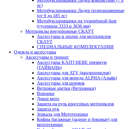
Мотобуксировщики Лидер компактные (7 8
лс)
Мотобуксировщики Лидер полноразмерные
(от 9 до 185 лс)
Мотобуксировщики на удлинённой базе
(гусеницы 3333 и 3636 мм)
Мотоциклы внедорожные СКАУТ
Аксессуары и опции для мотоциклов
СКАУТ
СПЕЦИАЛЬНЫЕ КОМПЛЕКТАЦИИ
Одежда и аксессуары
Аксессуары и тюнинг
Аксессуары KAITI HEBE премиум
(ТАЙВАНЬ)
Аксессуары для ATV (квадроциклов)
Аксессуары для мопеда ALPHA (Альфа)
Аксессуары для шлемов
Ветровые щитки (Ветровики)
Воронки
Декор мото
Защита на руль кроссовых мотоциклов
Защита рук
Зеркала для Мототехники
Кофры багажные (задние и боковые) для
мототехники