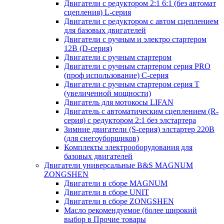
Двигатели с редуктором 2:1 6:1 (без автомат
сцепления) L-серия
Двигатели с редуктором с автом сцеплением
для базовых двигателей
Двигатели с ручным и электро стартером
12В (D-серия)
Двигатели с ручным стартером
Двигатели с ручным стартером серия PRO
(проф использование) C-серия
Двигатели с ручным стартером серия Т
(увеличенной мощности)
Двигатель для мотокосы LIFAN
Двигатель с автоматическим сцеплением (R-
серия) с редуктором 2:1 без элстартера
Зимние двигатели (S-серия) элстартер 220В
(для снегоуборщиков)
Комплекты электрооборудования для
базовых двигателей
Двигатели универсальные B&S MAGNUM
ZONGSHEN
Двигатели в сборе MAGNUM
Двигатели в сборе UNIT
Двигатели в сборе ZONGSHEN
Масло рекомендуемое (более широкий
выбор в Прочие товары