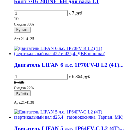
Болт 7/16 20UNF -6H для вала L1
7
руб
x
10
Скидка 30%
Арт.21-4125
Двигатель LIFAN 6 л.с. 1Р70FV-B L2 (4Т)...
6 864
руб
x
8 800
Скидка 22%
Арт.21-4138
Двигатель LIFAN 5 л.с. 1Р64FV-С L2 (4Т)...