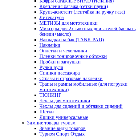
Кофры багажные SHAD (Испания)
Крепления багажа (сетки пауки)
Круиз-асистент (лентяйка на ручку газа)
Литература
МЕТИЗЫ для мототехники
Миксеры для 2х тактных двигателей (мешать
бензин+масло)
Накладки на бак (TANK PAD)
Наклейки
Оплетки и чехольчики
Пленки тонировочные обтяжки
Пробки и заглушки
Ручки руля
Спинки пассажира
Стразы и стразовые наклейки
Трапы и рампы мобильные (для погрузки
мототехники)
ТЮНИНГ
Чехлы для мототехники
Чехлы для сидений и обтяжки сидений
Щетки
Ящики универсальные
Зимние товары туризм
Зимние виды товаров
Туризм Спорт Отдых