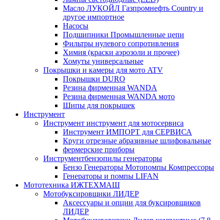
Масло ЛУКОЙЛ Газпромнефть Country и
другое импортное
Насосы
Подшипники Промышленные цепи
Фильтры нулевого сопротивления
Химия (краски аэрозоли и прочее)
Хомуты универсальные
Покрышки и камеры для мото ATV
Покрышки DURO
Резина фирменная WANDA
Резина фирменная WANDA мото
Шипы для покрышек
Инструмент
Инструмент инструмент для мотосервиса
Инструмент ИМПОРТ для СЕРВИСА
Круги отрезные абразивные шлифовальные
фермерские приборы
Инструментбензопилы генераторы
Бензо Генераторы Мотопомпы Компрессоры
Генераторы и помпы LIFAN
Мототехника ИЖТЕХМАШ
Мотобуксировщики ЛИДЕР
Аксессуары и опции для буксировщиков
ЛИДЕР