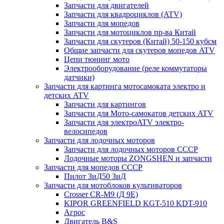
Запчасти для двигателей
Запчасти для квадроциклов (ATV)
Запчасти для мопедов
Запчасти для мотоциклов пр-ва Китай
Запчасти для скутеров (Китай) 50-150 кубсм
Общие запчасти для скутеров мопедов ATV
Цепи тюнинг мото
Электрооборудование (реле коммутаторы
датчики)
Запчасти для картинга мотосамоката электро и
детских ATV
Запчасти для картингов
Запчасти для Мото-самокатов детских ATV
Запчасти для электроATV электро-
велосипедов
Запчасти для лодочных моторов
Запчасти для лодочных моторов СССР
Лодочные моторы ZONGSHEN и запчасти
Запчасти для мопедов СССР
Пилот ЗиД50 ЗиД
Запчасти для мотоблоков культиваторов
Crosser CR-M9 (Д 9Е)
KIPOR GREENFIELD KGT-510 KDT-910
Агрос
Двигатель B&S