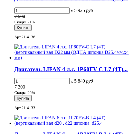
5 925
руб
x
7 500
Скидка 21%
Арт.21-4136
Двигатель LIFAN 4 л.с. 1P60FV-C L7 (4Т)...
5 840
руб
x
7 300
Скидка 20%
Арт.21-4133