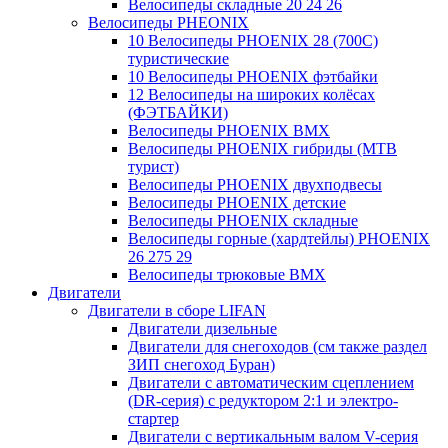
Велосипеды складные 20 24 26
Велосипеды PHEONIX
10 Велосипеды PHOENIX 28 (700С)
туристические
10 Велосипеды PHOENIX фэтбайки
12 Велосипеды на широких колёсах
(ФЭТБАЙКИ)
Велосипеды PHOENIX BMX
Велосипеды PHOENIX гибриды (MTB
турист)
Велосипеды PHOENIX двухподвесы
Велосипеды PHOENIX детские
Велосипеды PHOENIX складные
Велосипеды горные (хардтейлы) PHOENIX
26 275 29
Велосипеды трюковые BMX
Двигатели
Двигатели в сборе LIFAN
Двигатели дизельные
Двигатели для снегоходов (см также раздел
ЗИП снегоход Буран)
Двигатели с автоматическим сцеплением
(DR-серия) с редуктором 2:1 и электро-
стартер
Двигатели с вертикальным валом V-серия