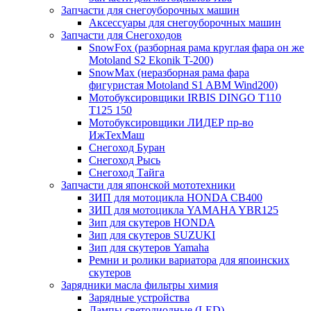
Запчасти для снегоуборочных машин
Аксессуары для снегоуборочных машин
Запчасти для Снегоходов
SnowFox (разборная рама круглая фара он же
Motoland S2 Ekonik T-200)
SnowMax (неразборная рама фара
фигуристая Motoland S1 ABM Wind200)
Мотобуксировщики IRBIS DINGO Т110
Т125 150
Мотобуксировщики ЛИДЕР пр-во
ИжТехМаш
Снегоход Буран
Снегоход Рысь
Снегоход Тайга
Запчасти для японской мототехники
ЗИП для мотоцикла HONDA CB400
ЗИП для мотоцикла YAMAHA YBR125
Зип для скутеров HONDA
Зип для скутеров SUZUKI
Зип для скутеров Yamaha
Ремни и ролики вариатора для япоинских
скутеров
Зарядники масла фильтры химия
Зарядные устройства
Лампы светодиодные (LED)