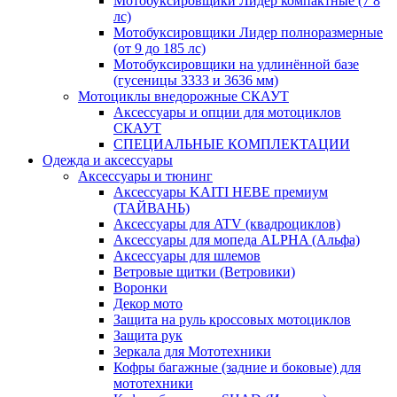
Мотобуксировщики Лидер компактные (7 8
лс)
Мотобуксировщики Лидер полноразмерные
(от 9 до 185 лс)
Мотобуксировщики на удлинённой базе
(гусеницы 3333 и 3636 мм)
Мотоциклы внедорожные СКАУТ
Аксессуары и опции для мотоциклов
СКАУТ
СПЕЦИАЛЬНЫЕ КОМПЛЕКТАЦИИ
Одежда и аксессуары
Аксессуары и тюнинг
Аксессуары KAITI HEBE премиум
(ТАЙВАНЬ)
Аксессуары для ATV (квадроциклов)
Аксессуары для мопеда ALPHA (Альфа)
Аксессуары для шлемов
Ветровые щитки (Ветровики)
Воронки
Декор мото
Защита на руль кроссовых мотоциклов
Защита рук
Зеркала для Мототехники
Кофры багажные (задние и боковые) для
мототехники