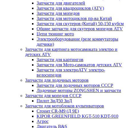
Запчасти для двигателей
Запчасти для квадроциклов (ATV)
Запчасти для мопедов
Запчасти для мотоциклов пр-ва Китай
Запчасти для скутеров (Китай) 50-150 кубсм
Общие запчасти для скутеров мопедов ATV
Цепи тюнинг мото
Электрооборудование (реле коммутаторы
датчики)
Запчасти для картинга мотосамоката электро и
детских ATV
Запчасти для картингов
Запчасти для Мото-самокатов детских ATV
Запчасти для электроATV электро-
велосипедов
Запчасти для лодочных моторов
Запчасти для лодочных моторов СССР
Лодочные моторы ZONGSHEN и запчасти
Запчасти для мопедов СССР
Пилот ЗиД50 ЗиД
Запчасти для мотоблоков культиваторов
Crosser CR-M9 (Д 9Е)
KIPOR GREENFIELD KGT-510 KDT-910
Агрос
Двигатель B&S