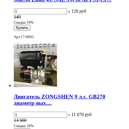
120
руб
x
149
Скидка 19%
Арт.17-6061
Двигатель ZONGSHEN 9 л.с. GB270
диаметр вых....
11 070
руб
x
13 500
Скидка 18%