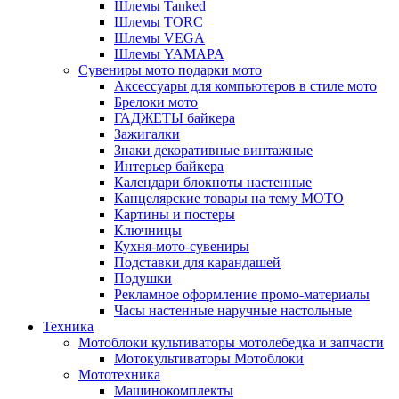
Шлемы Tanked
Шлемы TORC
Шлемы VEGA
Шлемы YAMAPA
Сувениры мото подарки мото
Аксессуары для компьютеров в стиле мото
Брелоки мото
ГАДЖЕТЫ байкера
Зажигалки
Знаки декоративные винтажные
Интерьер байкера
Календари блокноты настенные
Канцелярские товары на тему МОТО
Картины и постеры
Ключницы
Кухня-мото-сувениры
Подставки для карандашей
Подушки
Рекламное оформление промо-материалы
Часы настенные наручные настольные
Техника
Мотоблоки культиваторы мотолебедка и запчасти
Мотокультиваторы Мотоблоки
Мототехника
Машинокомплекты