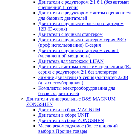
Двигатели с редуктором 2:1 6:1 (без автомат
сцепления) L-серия
Двигатели с редуктором с автом сцеплением
для базовых двигателей
Двигатели с ручным и электро стартером
12В (D-серия)
Двигатели с ручным стартером
Двигатели с ручным стартером серия PRO
(проф использование) C-серия
Двигатели с ручным стартером серия Т
(увеличенной мощности)
Двигатель для мотокосы LIFAN
Двигатель с автоматическим сцеплением (R-
серия) с редуктором 2:1 без элстартера
Зимние двигатели (S-серия) элстартер 220В
(для снегоуборщиков)
Комплекты электрооборудования для
базовых двигателей
Двигатели универсальные B&S MAGNUM
ZONGSHEN
Двигатели в сборе MAGNUM
Двигатели в сборе UNIT
Двигатели в сборе ZONGSHEN
Масло рекомендуемое (более широкий
выбор в Прочие товары