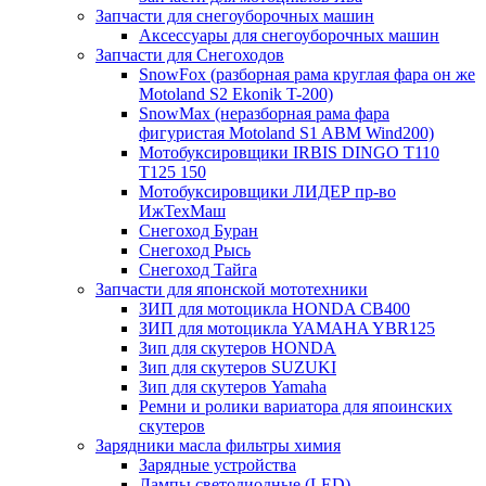
Запчасти для снегоуборочных машин
Аксессуары для снегоуборочных машин
Запчасти для Снегоходов
SnowFox (разборная рама круглая фара он же
Motoland S2 Ekonik T-200)
SnowMax (неразборная рама фара
фигуристая Motoland S1 ABM Wind200)
Мотобуксировщики IRBIS DINGO Т110
Т125 150
Мотобуксировщики ЛИДЕР пр-во
ИжТехМаш
Снегоход Буран
Снегоход Рысь
Снегоход Тайга
Запчасти для японской мототехники
ЗИП для мотоцикла HONDA CB400
ЗИП для мотоцикла YAMAHA YBR125
Зип для скутеров HONDA
Зип для скутеров SUZUKI
Зип для скутеров Yamaha
Ремни и ролики вариатора для япоинских
скутеров
Зарядники масла фильтры химия
Зарядные устройства
Лампы светодиодные (LED)