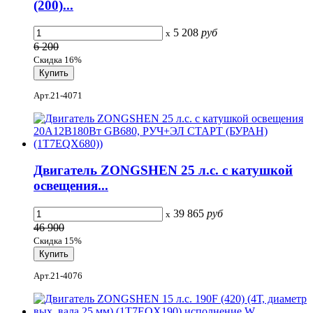
(200)...
5 208
руб
x
6 200
Скидка 16%
Арт.21-4071
Двигатель ZONGSHEN 25 л.с. c катушкой
освещения...
39 865
руб
x
46 900
Скидка 15%
Арт.21-4076