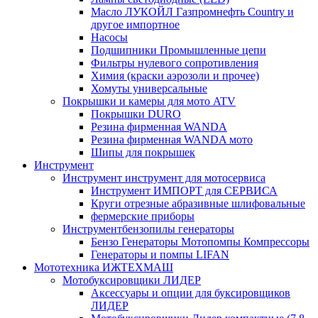
Масло ЛУКОЙЛ Газпромнефть Country и
другое импортное
Насосы
Подшипники Промышленные цепи
Фильтры нулевого сопротивления
Химия (краски аэрозоли и прочее)
Хомуты универсальные
Покрышки и камеры для мото ATV
Покрышки DURO
Резина фирменная WANDA
Резина фирменная WANDA мото
Шипы для покрышек
Инструмент
Инструмент инструмент для мотосервиса
Инструмент ИМПОРТ для СЕРВИСА
Круги отрезные абразивные шлифовальные
фермерские приборы
Инструментбензопилы генераторы
Бензо Генераторы Мотопомпы Компрессоры
Генераторы и помпы LIFAN
Мототехника ИЖТЕХМАШ
Мотобуксировщики ЛИДЕР
Аксессуары и опции для буксировщиков
ЛИДЕР