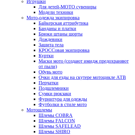
Игрушки
Для детей-МОТО сувениры
Модели техники
Мото-одежда экипировка
Байкерская аттрибутика
Банданы и платки
Брюки штаны шорты
Дождевики
Защита тела
КРОССовая экипировка
Куртки
Маски мото (создают имидж предохраняют
от пыли)
Обувь мото
Очки для езды на скутере мотоцикле АТВ
Перчатки
Подшлемники
Сумки рюкзаки
Фурнитура для одежды
Футболки в стиле мото
Мотошлемы
Шлемы COBRA
Шлемы FALCON
Шлемы SAFELEAD
Шлемы SHIRO