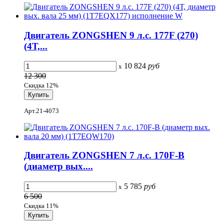
Двигатель ZONGSHEN 9 л.с. 177F (270)
(4Т,...
10 824
руб
x
12 300
Скидка 12%
Арт.21-4073
Двигатель ZONGSHEN 7 л.с. 170F-B
(диаметр вых....
5 785
руб
x
6 500
Скидка 11%