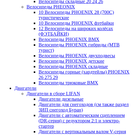
Велосипеды складные 20 24 26
Велосипеды PHEONIX
10 Велосипеды PHOENIX 28 (700С)
туристические
10 Велосипеды PHOENIX фэтбайки
12 Велосипеды на широких колёсах
(ФЭТБАЙКИ)
Велосипеды PHOENIX BMX
Велосипеды PHOENIX гибриды (MTB
турист)
Велосипеды PHOENIX двухподвесы
Велосипеды PHOENIX детские
Велосипеды PHOENIX складные
Велосипеды горные (хардтейлы) PHOENIX
26 275 29
Велосипеды трюковые BMX
Двигатели
Двигатели в сборе LIFAN
Двигатели дизельные
Двигатели для снегоходов (см также раздел
ЗИП снегоход Буран)
Двигатели с автоматическим сцеплением
(DR-серия) с редуктором 2:1 и электро-
стартер
Двигатели с вертикальным валом V-серия