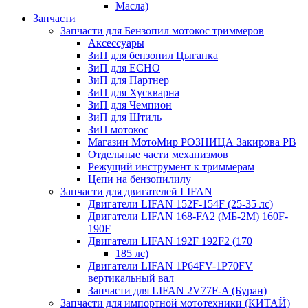
Масла)
Запчасти
Запчасти для Бензопил мотокос триммеров
Аксессуары
ЗиП для бензопил Цыганка
ЗиП для ЕСНО
ЗиП для Партнер
ЗиП для Хускварна
ЗиП для Чемпион
ЗиП для Штиль
ЗиП мотокос
Магазин МотоМир РОЗНИЦА Закирова РВ
Отдельные части механизмов
Режущий инструмент к триммерам
Цепи на бензопилилу
Запчасти для двигателей LIFAN
Двигатели LIFAN 152F-154F (25-35 лс)
Двигатели LIFAN 168-FA2 (МБ-2М) 160F-
190F
Двигатели LIFAN 192F 192F2 (170
185 лс)
Двигатели LIFAN 1Р64FV-1Р70FV
вертикальный вал
Запчасти для LIFAN 2V77F-A (Буран)
Запчасти для импортной мототехники (КИТАЙ)