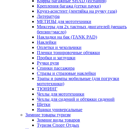
Кофры багажные SHAD (Испания)
Крепления багажа (сетки пауки)
Круиз-асистент (лентяйка на ручку газа)
Литература
МЕТИЗЫ для мототехники
Миксеры для 2х тактных двигателей (мешать
бензин+масло)
Накладки на бак (TANK PAD)
Наклейки
Оплетки и чехольчики
Пленки тонировочные обтяжки
Пробки и заглушки
Ручки руля
Спинки пассажира
Стразы и стразовые наклейки
Трапы и рампы мобильные (для погрузки
мототехники)
ТЮНИНГ
Чехлы для мототехники
Чехлы для сидений и обтяжки сидений
Щетки
Ящики универсальные
Зимние товары туризм
Зимние виды товаров
Туризм Спорт Отдых