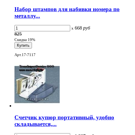
Набор штампов для набивки номера по
металлу...
668
руб
x
825
Скидка 19%
Арт.17-7117
Счетчик купюр портативный, удобно
складывается,...