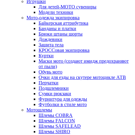
Игрушки
Для детей-МОТО сувениры
Модели техники
Мото-одежда экипировка
Байкерская аттрибутика
Банданы и платки
Брюки штаны шорты
Дождевики
Защита тела
КРОССовая экипировка
Куртки
Маски мото (создают имидж предохраняют
от пыли)
Обувь мото
Очки для езды на скутере мотоцикле АТВ
Перчатки
Подшлемники
Сумки рюкзаки
Фурнитура для одежды
Футболки в стиле мото
Мотошлемы
Шлемы COBRA
Шлемы FALCON
Шлемы SAFELEAD
Шлемы SHIRO