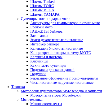
Шлемы Tanked
Шлемы TORC
Шлемы VEGA
Шлемы YAMAPA
Сувениры мото подарки мото
Аксессуары для компьютеров в стиле мото
Брелоки мото
ГАДЖЕТЫ байкера
Зажигалки
Знаки декоративные винтажные
Интерьер байкера
Календари блокноты настенные
Канцелярские товары на тему МОТО
Картины и постеры
Ключницы
Кухня-мото-сувениры
Подставки для карандашей
Подушки
Рекламное оформление промо-материалы
Часы настенные наручные настольные
Техника
Мотоблоки культиваторы мотолебедка и запчасти
Мотокультиваторы Мотоблоки
Мототехника
Машинокомплекты