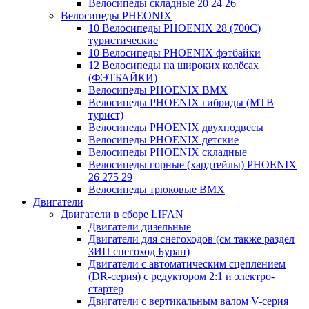
Велосипеды складные 20 24 26
Велосипеды PHEONIX
10 Велосипеды PHOENIX 28 (700С)
туристические
10 Велосипеды PHOENIX фэтбайки
12 Велосипеды на широких колёсах
(ФЭТБАЙКИ)
Велосипеды PHOENIX BMX
Велосипеды PHOENIX гибриды (MTB
турист)
Велосипеды PHOENIX двухподвесы
Велосипеды PHOENIX детские
Велосипеды PHOENIX складные
Велосипеды горные (хардтейлы) PHOENIX
26 275 29
Велосипеды трюковые BMX
Двигатели
Двигатели в сборе LIFAN
Двигатели дизельные
Двигатели для снегоходов (см также раздел
ЗИП снегоход Буран)
Двигатели с автоматическим сцеплением
(DR-серия) с редуктором 2:1 и электро-
стартер
Двигатели с вертикальным валом V-серия