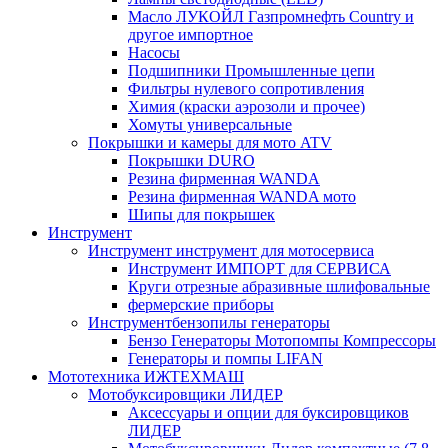
Масло ЛУКОЙЛ Газпромнефть Country и
другое импортное
Насосы
Подшипники Промышленные цепи
Фильтры нулевого сопротивления
Химия (краски аэрозоли и прочее)
Хомуты универсальные
Покрышки и камеры для мото ATV
Покрышки DURO
Резина фирменная WANDA
Резина фирменная WANDA мото
Шипы для покрышек
Инструмент
Инструмент инструмент для мотосервиса
Инструмент ИМПОРТ для СЕРВИСА
Круги отрезные абразивные шлифовальные
фермерские приборы
Инструментбензопилы генераторы
Бензо Генераторы Мотопомпы Компрессоры
Генераторы и помпы LIFAN
Мототехника ИЖТЕХМАШ
Мотобуксировщики ЛИДЕР
Аксессуары и опции для буксировщиков
ЛИДЕР