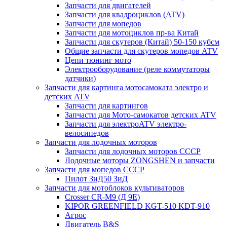
Запчасти для двигателей
Запчасти для квадроциклов (ATV)
Запчасти для мопедов
Запчасти для мотоциклов пр-ва Китай
Запчасти для скутеров (Китай) 50-150 кубсм
Общие запчасти для скутеров мопедов ATV
Цепи тюнинг мото
Электрооборудование (реле коммутаторы
датчики)
Запчасти для картинга мотосамоката электро и
детских ATV
Запчасти для картингов
Запчасти для Мото-самокатов детских ATV
Запчасти для электроATV электро-
велосипедов
Запчасти для лодочных моторов
Запчасти для лодочных моторов СССР
Лодочные моторы ZONGSHEN и запчасти
Запчасти для мопедов СССР
Пилот ЗиД50 ЗиД
Запчасти для мотоблоков культиваторов
Crosser CR-M9 (Д 9Е)
KIPOR GREENFIELD KGT-510 KDT-910
Агрос
Двигатель B&S