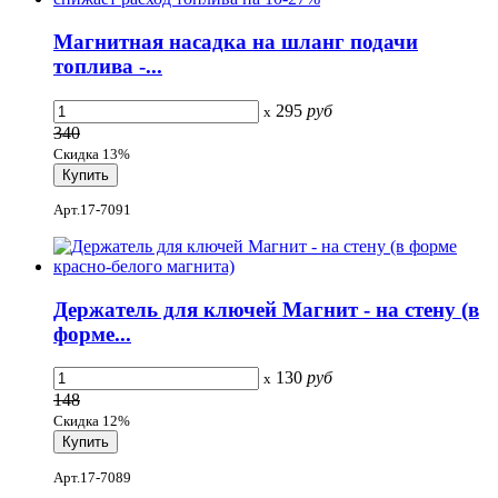
Магнитная насадка на шланг подачи
топлива -...
295
руб
x
340
Скидка 13%
Арт.17-7091
Держатель для ключей Магнит - на стену (в
форме...
130
руб
x
148
Скидка 12%
Арт.17-7089