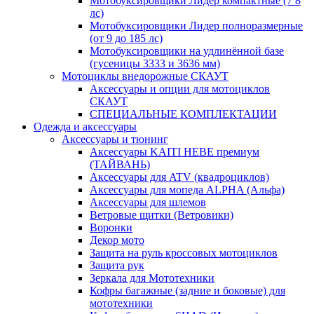
Мотобуксировщики Лидер компактные (7 8
лс)
Мотобуксировщики Лидер полноразмерные
(от 9 до 185 лс)
Мотобуксировщики на удлинённой базе
(гусеницы 3333 и 3636 мм)
Мотоциклы внедорожные СКАУТ
Аксессуары и опции для мотоциклов
СКАУТ
СПЕЦИАЛЬНЫЕ КОМПЛЕКТАЦИИ
Одежда и аксессуары
Аксессуары и тюнинг
Аксессуары KAITI HEBE премиум
(ТАЙВАНЬ)
Аксессуары для ATV (квадроциклов)
Аксессуары для мопеда ALPHA (Альфа)
Аксессуары для шлемов
Ветровые щитки (Ветровики)
Воронки
Декор мото
Защита на руль кроссовых мотоциклов
Защита рук
Зеркала для Мототехники
Кофры багажные (задние и боковые) для
мототехники