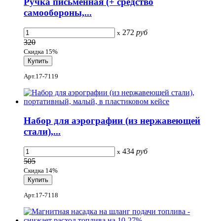
Ручка письменная (+ средство
самообороны,...
272
руб
x
320
Скидка 15%
Арт.17-7119
Набор для аэрографии (из нержавеющей
стали),...
434
руб
x
505
Скидка 14%
Арт.17-7118