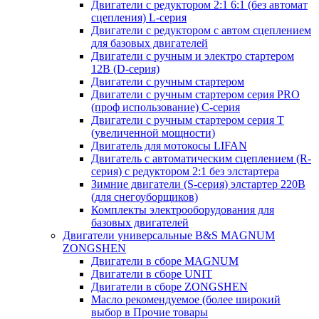
Двигатели с редуктором 2:1 6:1 (без автомат
сцепления) L-серия
Двигатели с редуктором с автом сцеплением
для базовых двигателей
Двигатели с ручным и электро стартером
12В (D-серия)
Двигатели с ручным стартером
Двигатели с ручным стартером серия PRO
(проф использование) C-серия
Двигатели с ручным стартером серия Т
(увеличенной мощности)
Двигатель для мотокосы LIFAN
Двигатель с автоматическим сцеплением (R-
серия) с редуктором 2:1 без элстартера
Зимние двигатели (S-серия) элстартер 220В
(для снегоуборщиков)
Комплекты электрооборудования для
базовых двигателей
Двигатели универсальные B&S MAGNUM
ZONGSHEN
Двигатели в сборе MAGNUM
Двигатели в сборе UNIT
Двигатели в сборе ZONGSHEN
Масло рекомендуемое (более широкий
выбор в Прочие товары