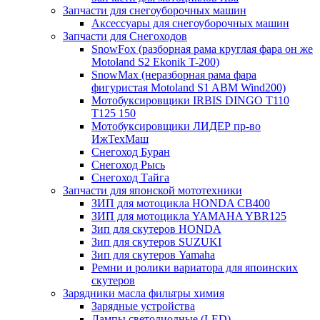
Запчасти для снегоуборочных машин
Аксессуары для снегоуборочных машин
Запчасти для Снегоходов
SnowFox (разборная рама круглая фара он же
Motoland S2 Ekonik T-200)
SnowMax (неразборная рама фара
фигуристая Motoland S1 ABM Wind200)
Мотобуксировщики IRBIS DINGO Т110
Т125 150
Мотобуксировщики ЛИДЕР пр-во
ИжТехМаш
Снегоход Буран
Снегоход Рысь
Снегоход Тайга
Запчасти для японской мототехники
ЗИП для мотоцикла HONDA CB400
ЗИП для мотоцикла YAMAHA YBR125
Зип для скутеров HONDA
Зип для скутеров SUZUKI
Зип для скутеров Yamaha
Ремни и ролики вариатора для япоинских
скутеров
Зарядники масла фильтры химия
Зарядные устройства
Лампы светодиодные (LED)