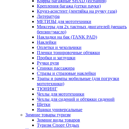
Кофры багажные SHAD (Испания)
Крепления багажа (сетки пауки)
Круиз-асистент (лентяйка на ручку газа)
Литература
МЕТИЗЫ для мототехники
Миксеры для 2х тактных двигателей (мешать
бензин+масло)
Накладки на бак (TANK PAD)
Наклейки
Оплетки и чехольчики
Пленки тонировочные обтяжки
Пробки и заглушки
Ручки руля
Спинки пассажира
Стразы и стразовые наклейки
Трапы и рампы мобильные (для погрузки
мототехники)
ТЮНИНГ
Чехлы для мототехники
Чехлы для сидений и обтяжки сидений
Щетки
Ящики универсальные
Зимние товары туризм
Зимние виды товаров
Туризм Спорт Отдых