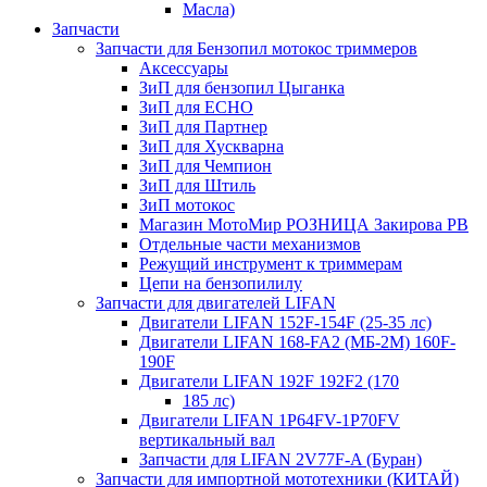
Масла)
Запчасти
Запчасти для Бензопил мотокос триммеров
Аксессуары
ЗиП для бензопил Цыганка
ЗиП для ЕСНО
ЗиП для Партнер
ЗиП для Хускварна
ЗиП для Чемпион
ЗиП для Штиль
ЗиП мотокос
Магазин МотоМир РОЗНИЦА Закирова РВ
Отдельные части механизмов
Режущий инструмент к триммерам
Цепи на бензопилилу
Запчасти для двигателей LIFAN
Двигатели LIFAN 152F-154F (25-35 лс)
Двигатели LIFAN 168-FA2 (МБ-2М) 160F-
190F
Двигатели LIFAN 192F 192F2 (170
185 лс)
Двигатели LIFAN 1Р64FV-1Р70FV
вертикальный вал
Запчасти для LIFAN 2V77F-A (Буран)
Запчасти для импортной мототехники (КИТАЙ)