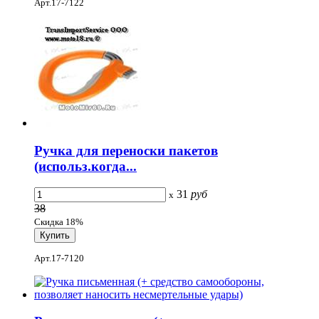
Арт.17-7122
Ручка для переноски пакетов
(использ.когда...
31
руб
x
38
Скидка 18%
Арт.17-7120