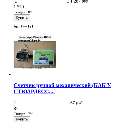
1 287
руб
x
1 570
Скидка 18%
Арт.17-7121
Счетчик ручной механический (КАК У
СТЮАРДЕСС,...
67
руб
x
81
Скидка 17%