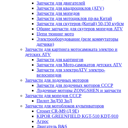
Запчасти для двигателей
Запчасти для квадроциклов (ATV)
Запчасти для мопедов
Запчасти для мотоциклов пр-ва Китай
Запчасти для скутеров (Китай) 50-150 кубсм
Общие запчасти для скутеров мопедов ATV
Цепи тюнинг мото
Электрооборудование (реле коммутаторы
датчики)
Запчасти для картинга мотосамоката электро и
детских ATV
Запчасти для картингов
Запчасти для Мото-самокатов детских ATV
Запчасти для электроATV электро-
велосипедов
Запчасти для лодочных моторов
Запчасти для лодочных моторов СССР
Лодочные моторы ZONGSHEN и запчасти
Запчасти для мопедов СССР
Пилот ЗиД50 ЗиД
Запчасти для мотоблоков культиваторов
Crosser CR-M9 (Д 9Е)
KIPOR GREENFIELD KGT-510 KDT-910
Агрос
Двигатель B&S