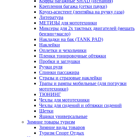
Кофры багажные SHAD (Испания)
Крепления багажа (сетки пауки)
Круиз-асистент (лентяйка на ручку газа)
Литература
МЕТИЗЫ для мототехники
Миксеры для 2х тактных двигателей (мешать
бензин+масло)
Накладки на бак (TANK PAD)
Наклейки
Оплетки и чехольчики
Пленки тонировочные обтяжки
Пробки и заглушки
Ручки руля
Спинки пассажира
Стразы и стразовые наклейки
Трапы и рампы мобильные (для погрузки
мототехники)
ТЮНИНГ
Чехлы для мототехники
Чехлы для сидений и обтяжки сидений
Щетки
Ящики универсальные
Зимние товары туризм
Зимние виды товаров
Туризм Спорт Отдых