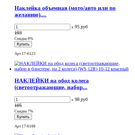
Наклейка объемная (мото/авто или по
желанию),...
95
руб
x
103
Скидка 8%
Арт.17-6125
НАКЛЕЙКИ на обод колеса
(светоотражающие, набор...
98
руб
x
105
Скидка 7%
Арт.17-6188