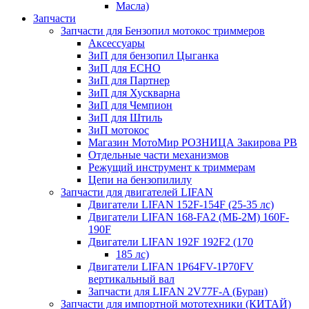
Масла)
Запчасти
Запчасти для Бензопил мотокос триммеров
Аксессуары
ЗиП для бензопил Цыганка
ЗиП для ЕСНО
ЗиП для Партнер
ЗиП для Хускварна
ЗиП для Чемпион
ЗиП для Штиль
ЗиП мотокос
Магазин МотоМир РОЗНИЦА Закирова РВ
Отдельные части механизмов
Режущий инструмент к триммерам
Цепи на бензопилилу
Запчасти для двигателей LIFAN
Двигатели LIFAN 152F-154F (25-35 лс)
Двигатели LIFAN 168-FA2 (МБ-2М) 160F-
190F
Двигатели LIFAN 192F 192F2 (170
185 лс)
Двигатели LIFAN 1Р64FV-1Р70FV
вертикальный вал
Запчасти для LIFAN 2V77F-A (Буран)
Запчасти для импортной мототехники (КИТАЙ)