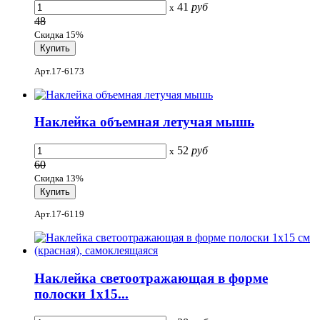
41
руб
x
48
Скидка 15%
Арт.17-6173
Наклейка объемная летучая мышь
52
руб
x
60
Скидка 13%
Арт.17-6119
Наклейка светоотражающая в форме
полоски 1x15...