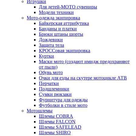
Игрушки
Для детей-МОТО сувениры
Модели техники
Мото-одежда экипировка
Байкерская аттрибутика
Банданы и платки
Брюки штаны шорты
Дождевики
Защита тела
КРОССовая экипировка
Куртки
Маски мото (создают имидж предохраняют
от пыли)
Обувь мото
Очки для езды на скутере мотоцикле АТВ
Перчатки
Подшлемники
Сумки рюкзаки
Фурнитура для одежды
Футболки в стиле мото
Мотошлемы
Шлемы COBRA
Шлемы FALCON
Шлемы SAFELEAD
Шлемы SHIRO