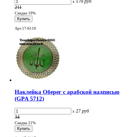
170
руб
x
211
Скидка 19%
Арт.17-6110
Наклейка Оберег с арабской надписью
(GPA 5712)
27
руб
x
34
Скидка 21%