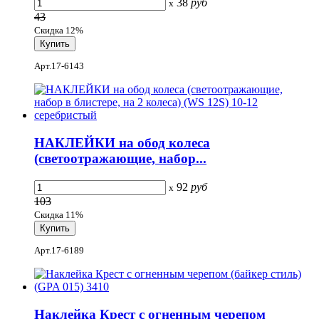
38
руб
x
43
Скидка 12%
Арт.17-6143
НАКЛЕЙКИ на обод колеса
(светоотражающие, набор...
92
руб
x
103
Скидка 11%
Арт.17-6189
Наклейка Крест с огненным черепом