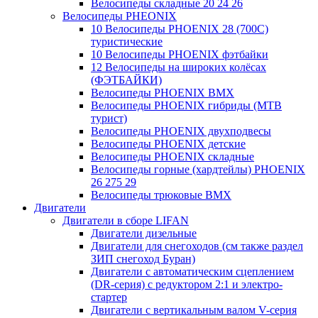
Велосипеды складные 20 24 26
Велосипеды PHEONIX
10 Велосипеды PHOENIX 28 (700С)
туристические
10 Велосипеды PHOENIX фэтбайки
12 Велосипеды на широких колёсах
(ФЭТБАЙКИ)
Велосипеды PHOENIX BMX
Велосипеды PHOENIX гибриды (MTB
турист)
Велосипеды PHOENIX двухподвесы
Велосипеды PHOENIX детские
Велосипеды PHOENIX складные
Велосипеды горные (хардтейлы) PHOENIX
26 275 29
Велосипеды трюковые BMX
Двигатели
Двигатели в сборе LIFAN
Двигатели дизельные
Двигатели для снегоходов (см также раздел
ЗИП снегоход Буран)
Двигатели с автоматическим сцеплением
(DR-серия) с редуктором 2:1 и электро-
стартер
Двигатели с вертикальным валом V-серия