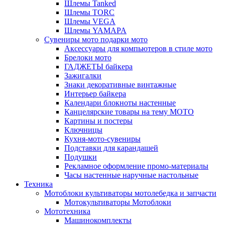
Шлемы Tanked
Шлемы TORC
Шлемы VEGA
Шлемы YAMAPA
Сувениры мото подарки мото
Аксессуары для компьютеров в стиле мото
Брелоки мото
ГАДЖЕТЫ байкера
Зажигалки
Знаки декоративные винтажные
Интерьер байкера
Календари блокноты настенные
Канцелярские товары на тему МОТО
Картины и постеры
Ключницы
Кухня-мото-сувениры
Подставки для карандашей
Подушки
Рекламное оформление промо-материалы
Часы настенные наручные настольные
Техника
Мотоблоки культиваторы мотолебедка и запчасти
Мотокультиваторы Мотоблоки
Мототехника
Машинокомплекты