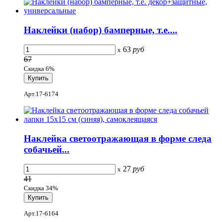
Наклейки (набор) бамперные, т.е....
63
руб
x
67
Скидка 6%
Арт.17-6174
Наклейка светоотражающая в форме следа
собачьей...
27
руб
x
41
Скидка 34%
Арт.17-6164