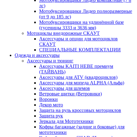
Мотобуксировщики Лидер компактные (7 8
лс)
Мотобуксировщики Лидер полноразмерные
(от 9 до 185 лс)
Мотобуксировщики на удлинённой базе
(гусеницы 3333 и 3636 мм)
Мотоциклы внедорожные СКАУТ
Аксессуары и опции для мотоциклов
СКАУТ
СПЕЦИАЛЬНЫЕ КОМПЛЕКТАЦИИ
Одежда и аксессуары
Аксессуары и тюнинг
Аксессуары KAITI HEBE премиум
(ТАЙВАНЬ)
Аксессуары для ATV (квадроциклов)
Аксессуары для мопеда ALPHA (Альфа)
Аксессуары для шлемов
Ветровые щитки (Ветровики)
Воронки
Декор мото
Защита на руль кроссовых мотоциклов
Защита рук
Зеркала для Мототехники
Кофры багажные (задние и боковые) для
мототехники