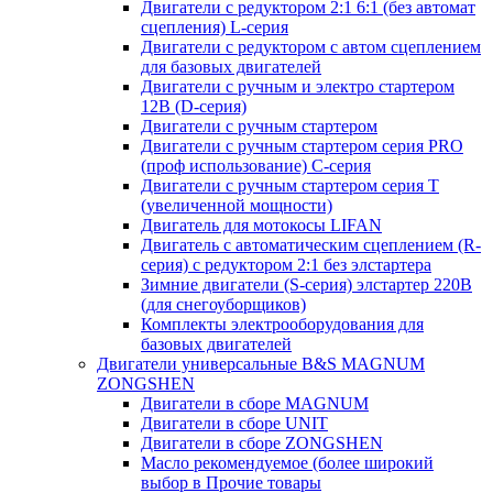
Двигатели с редуктором 2:1 6:1 (без автомат
сцепления) L-серия
Двигатели с редуктором с автом сцеплением
для базовых двигателей
Двигатели с ручным и электро стартером
12В (D-серия)
Двигатели с ручным стартером
Двигатели с ручным стартером серия PRO
(проф использование) C-серия
Двигатели с ручным стартером серия Т
(увеличенной мощности)
Двигатель для мотокосы LIFAN
Двигатель с автоматическим сцеплением (R-
серия) с редуктором 2:1 без элстартера
Зимние двигатели (S-серия) элстартер 220В
(для снегоуборщиков)
Комплекты электрооборудования для
базовых двигателей
Двигатели универсальные B&S MAGNUM
ZONGSHEN
Двигатели в сборе MAGNUM
Двигатели в сборе UNIT
Двигатели в сборе ZONGSHEN
Масло рекомендуемое (более широкий
выбор в Прочие товары