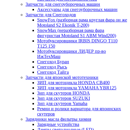
Запчасти для снегоуборочных машин
Аксессуары для снегоуборочных машин
Запчасти для Снегоходов
SnowFox (разборная рама круглая фара он же
Motoland S2 Ekonik T-200)
SnowMax (неразборная рама фара
фигуристая Motoland S1 ABM Wind200)
Мотобуксировщики IRBIS DINGO Т110
Т125 150
Мотобуксировщики ЛИДЕР пр-во
ИжТехМаш
Снегоход Буран
Снегоход Рысь
Снегоход Тайга
Запчасти для японской мототехники
ЗИП для мотоцикла HONDA CB400
ЗИП для мотоцикла YAMAHA YBR125
Зип для скутеров HONDA
Зип для скутеров SUZUKI
Зип для скутеров Yamaha
Ремни и ролики вариатора для япоинских
скутеров
Зарядники масла фильтры химия
Зарядные устройства
Лампы светодиодные (LED)