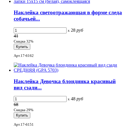
Наклейка светоотражающая в форме следа
собачьей...
28
руб
x
41
Скидка 32%
Арт.17-6162
Наклейка Девочка блондинка красивый
вид сзади...
48
руб
x
68
Скидка 29%
Арт.17-6151