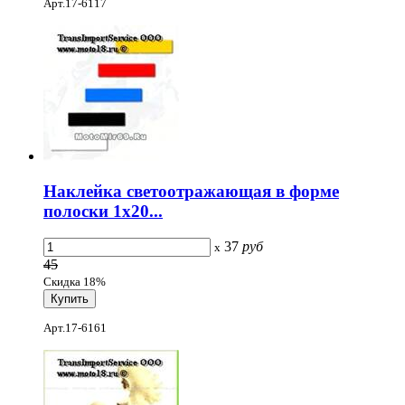
Арт.17-6117
Наклейка светоотражающая в форме
полоски 1x20...
37
руб
x
45
Скидка 18%
Арт.17-6161