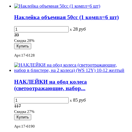
Наклейка объемная 50cc (1 компл=6 шт)
28
руб
x
39
Скидка 28%
Арт.17-6128
НАКЛЕЙКИ на обод колеса
(светоотражающие, набор...
85
руб
x
117
Скидка 27%
Арт.17-6190