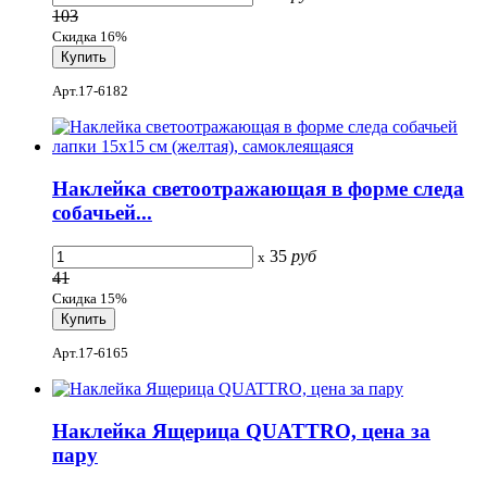
103
Скидка 16%
Арт.17-6182
Наклейка светоотражающая в форме следа
собачьей...
35
руб
x
41
Скидка 15%
Арт.17-6165
Наклейка Ящерица QUATTRO, цена за
пару