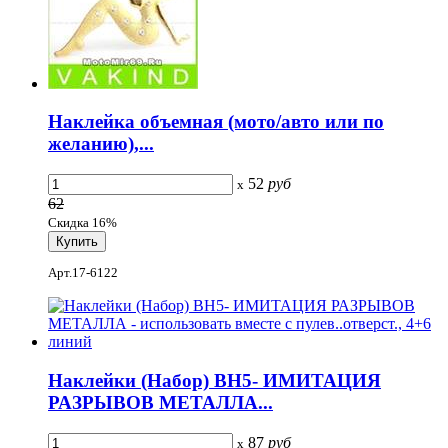
Наклейка объемная (мото/авто или по
желанию),...
52
руб
x
62
Скидка 16%
Арт.17-6122
Наклейки (Набор) ВН5- ИМИТАЦИЯ
РАЗРЫВОВ МЕТАЛЛА...
87
руб
x