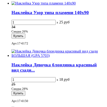
Наклейка Узор типа пламени 140х90
25
руб
x
34
Скидка 26%
Арт.17-6172
Наклейка Девочка блондинка красивый
вид сзади...
18
руб
x
25
Скидка 28%
Арт.17-6150