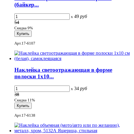
(байкер...
49
руб
x
54
Скидка 9%
Арт.17-6107
Наклейка светоотражающая в форме
полоски 1x10...
34
руб
x
38
Скидка 11%
Арт.17-6138