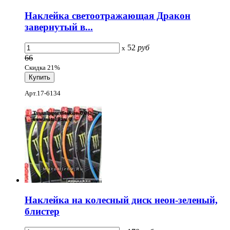
Наклейка светоотражающая Дракон
завернутый в...
52
руб
x
66
Скидка 21%
Арт.17-6134
Наклейка на колесный диск неон-зеленый,
блистер