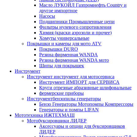
Масло ЛУКОЙЛ Газпромнефть Country и
другое импортное
Насосы
Подшипники Промышленные цепи
Фильтры нулевого сопротивления
Химия (краски аэрозоли и прочее)
Хомуты универсальные
Покрышки и камеры для мото ATV
Покрышки DURO
Резина фирменная WANDA
Резина фирменная WANDA мото
Шипы для покрышек
Инструмент
Инструмент инструмент для мотосервиса
Инструмент ИМПОРТ для СЕРВИСА
Круги отрезные абразивные шлифовальные
фермерские приборы
Инструментбензопилы генераторы
Бензо Генераторы Мотопомпы Компрессоры
Генераторы и помпы LIFAN
Мототехника ИЖТЕХМАШ
Мотобуксировщики ЛИДЕР
Аксессуары и опции для буксировщиков
ЛИДЕР