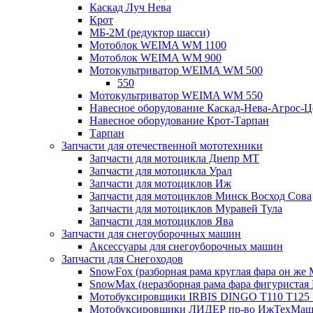
Каскад Луч Нева
Крот
МБ-2М (редуктор шасси)
Мотоблок WEIMA WM 1100
Мотоблок WEIMA WM 900
Мотокультриватор WEIMA WM 500
550
Мотокультриватор WEIMA WM 550
Навесное оборудование Каскад-Нева-Агрос-Ц
Навесное оборудование Крот-Тарпан
Тарпан
Запчасти для отечественной мототехники
Запчасти для мотоцикла Днепр МТ
Запчасти для мотоцикла Урал
Запчасти для мотоциклов Иж
Запчасти для мотоциклов Минск Восход Сова
Запчасти для мотоциклов Муравей Тула
Запчасти для мотоциклов Ява
Запчасти для снегоуборочных машин
Аксессуары для снегоуборочных машин
Запчасти для Снегоходов
SnowFox (разборная рама круглая фара он же M
SnowMax (неразборная рама фара фигуристая
Мотобуксировщики IRBIS DINGO Т110 Т125 
Мотобуксировщики ЛИДЕР пр-во ИжТехМа