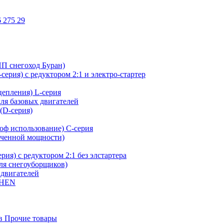
 275 29
ИП снегоход Буран)
ерия) с редуктором 2:1 и электро-стартер
сцепления) L-серия
для базовых двигателей
(D-серия)
оф использование) C-серия
иченной мощности)
ия) с редуктором 2:1 без элстартера
для снегоуборщиков)
 двигателей
SHEN
в Прочие товары