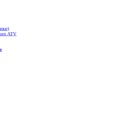
чики)
ских ATV
в