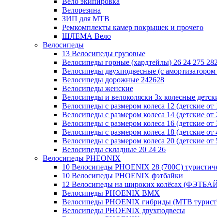
Вело экипировка
Велорезина
ЗИП для MTB
Ремкомплекты камер покрышек и прочего
ШЛЕМА Вело
Велосипеды
13 Велосипеды грузовые
Велосипеды горные (хардтейлы) 26 24 275 28
Велосипеды двухподвесные (с амортизатором 
Велосипеды дорожные 242628
Велосипеды женские
Велосипеды и велоколяски 3х колесные детские
Велосипеды с размером колеса 12 (детские от 1
Велосипеды с размером колеса 14 (детские от 2
Велосипеды с размером колеса 16 (детские от 3
Велосипеды с размером колеса 18 (детские от 4
Велосипеды с размером колеса 20 (детские от 5
Велосипеды складные 20 24 26
Велосипеды PHEONIX
10 Велосипеды PHOENIX 28 (700С) туристич
10 Велосипеды PHOENIX фэтбайки
12 Велосипеды на широких колёсах (ФЭТБА
Велосипеды PHOENIX BMX
Велосипеды PHOENIX гибриды (MTB турист
Велосипеды PHOENIX двухподвесы