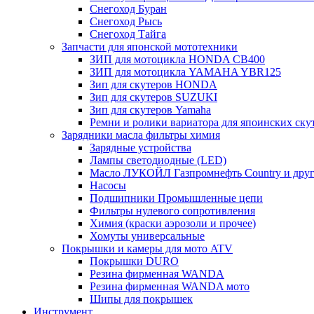
Снегоход Буран
Снегоход Рысь
Снегоход Тайга
Запчасти для японской мототехники
ЗИП для мотоцикла HONDA CB400
ЗИП для мотоцикла YAMAHA YBR125
Зип для скутеров HONDA
Зип для скутеров SUZUKI
Зип для скутеров Yamaha
Ремни и ролики вариатора для япоинских ску
Зарядники масла фильтры химия
Зарядные устройства
Лампы светодиодные (LED)
Масло ЛУКОЙЛ Газпромнефть Country и друг
Насосы
Подшипники Промышленные цепи
Фильтры нулевого сопротивления
Химия (краски аэрозоли и прочее)
Хомуты универсальные
Покрышки и камеры для мото ATV
Покрышки DURO
Резина фирменная WANDA
Резина фирменная WANDA мото
Шипы для покрышек
Инструмент