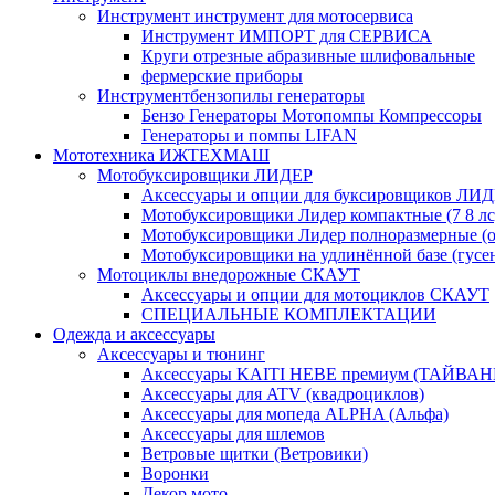
Инструмент инструмент для мотосервиса
Инструмент ИМПОРТ для СЕРВИСА
Круги отрезные абразивные шлифовальные
фермерские приборы
Инструментбензопилы генераторы
Бензо Генераторы Мотопомпы Компрессоры
Генераторы и помпы LIFAN
Мототехника ИЖТЕХМАШ
Мотобуксировщики ЛИДЕР
Аксессуары и опции для буксировщиков ЛИ
Мотобуксировщики Лидер компактные (7 8 лс
Мотобуксировщики Лидер полноразмерные (от
Мотобуксировщики на удлинённой базе (гусе
Мотоциклы внедорожные СКАУТ
Аксессуары и опции для мотоциклов СКАУТ
СПЕЦИАЛЬНЫЕ КОМПЛЕКТАЦИИ
Одежда и аксессуары
Аксессуары и тюнинг
Аксессуары KAITI HEBE премиум (ТАЙВАН
Аксессуары для ATV (квадроциклов)
Аксессуары для мопеда ALPHA (Альфа)
Аксессуары для шлемов
Ветровые щитки (Ветровики)
Воронки
Декор мото