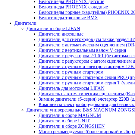
Велосипеды PHOENIX детские
Велосипеды PHOENIX складные
Велосипеды горные (хардтейлы) PHOENIX 26
Велосипеды трюковые BMX
Двигатели
Двигатели в сборе LIFAN
Двигатели дизельные
Двигатели для снегоходов (см также раздел З
Двигатели с автоматическим сцеплением (DR-с
Двигатели с вертикальным валом V-серия
Двигатели с редуктором 2:1 6:1 (без автомат 
Двигатели с редуктором с автом сцеплением 
Двигатели с ручным и электро стартером 12В 
Двигатели с ручным стартером
Двигатели с ручным стартером серия PRO (пр
Двигатели с ручным стартером серия Т (увел
Двигатель для мотокосы LIFAN
Двигатель с автоматическим сцеплением (R-сер
Зимние двигатели (S-серия) элстартер 220В (
Комплекты электрооборудования для базовых
Двигатели универсальные B&S MAGNUM ZONG
Двигатели в сборе MAGNUM
Двигатели в сборе UNIT
Двигатели в сборе ZONGSHEN
Масло рекомендуемое (более широкий выбор 