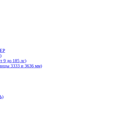
ДЕР
)
 9 до 185 лс)
ницы 3333 и 3636 мм)
Ь)