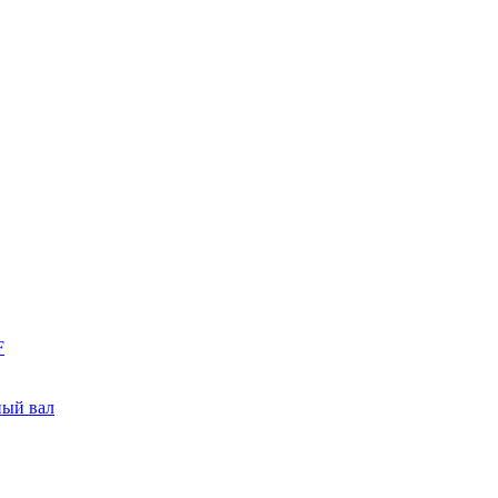
F
ный вал