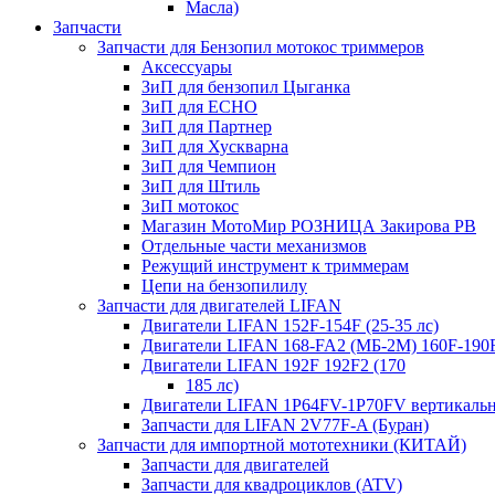
Масла)
Запчасти
Запчасти для Бензопил мотокос триммеров
Аксессуары
ЗиП для бензопил Цыганка
ЗиП для ЕСНО
ЗиП для Партнер
ЗиП для Хускварна
ЗиП для Чемпион
ЗиП для Штиль
ЗиП мотокос
Магазин МотоМир РОЗНИЦА Закирова РВ
Отдельные части механизмов
Режущий инструмент к триммерам
Цепи на бензопилилу
Запчасти для двигателей LIFAN
Двигатели LIFAN 152F-154F (25-35 лс)
Двигатели LIFAN 168-FA2 (МБ-2М) 160F-190
Двигатели LIFAN 192F 192F2 (170
185 лс)
Двигатели LIFAN 1Р64FV-1Р70FV вертикаль
Запчасти для LIFAN 2V77F-A (Буран)
Запчасти для импортной мототехники (КИТАЙ)
Запчасти для двигателей
Запчасти для квадроциклов (ATV)