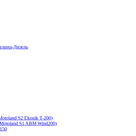
елина-Дизель
otoland S2 Ekonik T-200)
 Motoland S1 ABM Wind200)
150
ш