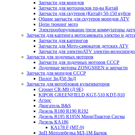
Запчасти для мопедов
Запчасти для мотоциклов пр-ва Китай
Запчасти для скутеров (Китай) 50-150 кубсм
Общие запчасти для скутеров мопедов ATV
Цепи тюнинг мото
Электрооборудование (реле коммутаторы дат
Запчасти для картинга мотосамоката электро и дет
Запчасти для картингов
Запчасти для Мото-самокатов детских ATV
Запчасти для электроATV электро-велосипедо
Запчасти для лодочных моторов
Запчасти для лодочных моторов СССР
Лодочные моторы ZONGSHEN и запчасти
Запчасти для мопедов СССР
Пилот ЗиД50 ЗиД
Запчасти для мотоблоков культиваторов
Crosser CR-M9 (Д 9Е)
KIPOR GREENFIELD KGT-510 KDT-910
Агрос
Двигатель B&S
Дизель R180 R190 R192
Дизель R195 R195N МиниТрактор Сигма
Дизель КА186
КА178 F (МТ-9)
ЗиП Мотолебедка МЛ-1М Бычок