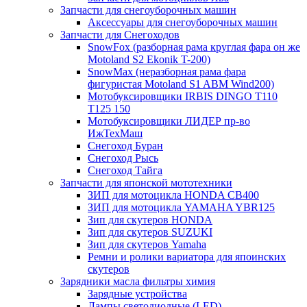
Запчасти для снегоуборочных машин
Аксессуары для снегоуборочных машин
Запчасти для Снегоходов
SnowFox (разборная рама круглая фара он же
Motoland S2 Ekonik T-200)
SnowMax (неразборная рама фара
фигуристая Motoland S1 ABM Wind200)
Мотобуксировщики IRBIS DINGO Т110
Т125 150
Мотобуксировщики ЛИДЕР пр-во
ИжТехМаш
Снегоход Буран
Снегоход Рысь
Снегоход Тайга
Запчасти для японской мототехники
ЗИП для мотоцикла HONDA CB400
ЗИП для мотоцикла YAMAHA YBR125
Зип для скутеров HONDA
Зип для скутеров SUZUKI
Зип для скутеров Yamaha
Ремни и ролики вариатора для япоинских
скутеров
Зарядники масла фильтры химия
Зарядные устройства
Лампы светодиодные (LED)