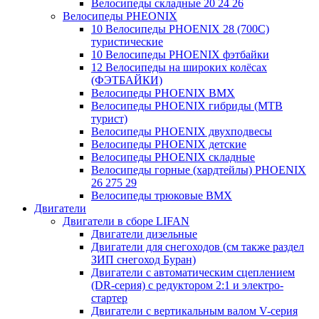
Велосипеды складные 20 24 26
Велосипеды PHEONIX
10 Велосипеды PHOENIX 28 (700С)
туристические
10 Велосипеды PHOENIX фэтбайки
12 Велосипеды на широких колёсах
(ФЭТБАЙКИ)
Велосипеды PHOENIX BMX
Велосипеды PHOENIX гибриды (MTB
турист)
Велосипеды PHOENIX двухподвесы
Велосипеды PHOENIX детские
Велосипеды PHOENIX складные
Велосипеды горные (хардтейлы) PHOENIX
26 275 29
Велосипеды трюковые BMX
Двигатели
Двигатели в сборе LIFAN
Двигатели дизельные
Двигатели для снегоходов (см также раздел
ЗИП снегоход Буран)
Двигатели с автоматическим сцеплением
(DR-серия) с редуктором 2:1 и электро-
стартер
Двигатели с вертикальным валом V-серия