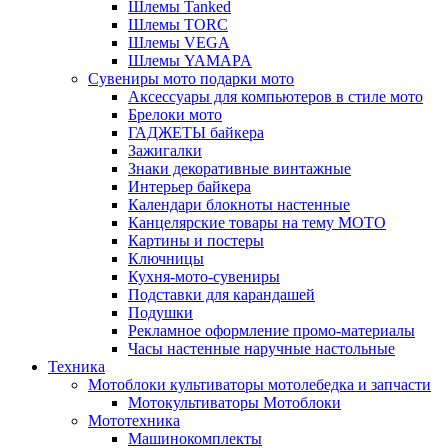
Шлемы Tanked
Шлемы TORC
Шлемы VEGA
Шлемы YAMAPA
Сувениры мото подарки мото
Аксессуары для компьютеров в стиле мото
Брелоки мото
ГАДЖЕТЫ байкера
Зажигалки
Знаки декоративные винтажные
Интерьер байкера
Календари блокноты настенные
Канцелярские товары на тему МОТО
Картины и постеры
Ключницы
Кухня-мото-сувениры
Подставки для карандашей
Подушки
Рекламное оформление промо-материалы
Часы настенные наручные настольные
Техника
Мотоблоки культиваторы мотолебедка и запчасти
Мотокультиваторы Мотоблоки
Мототехника
Машинокомплекты