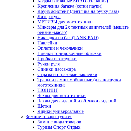
Кофры багажные SHAD (Испания)
Крепления багажа (сетки пауки)
Круиз-асистент (лентяйка на ручку газа)
Литература
МЕТИЗЫ для мототехники
Миксеры для 2х тактных двигателей (мешать
бензин+масло)
Накладки на бак (TANK PAD)
Наклейки
Оплетки и чехольчики
Пленки тонировочные обтяжки
Пробки и заглушки
Ручки руля
Спинки пассажира
Стразы и стразовые наклейки
Трапы и рампы мобильные (для погрузки
мототехники)
ТЮНИНГ
Чехлы для мототехники
Чехлы для сидений и обтяжки сидений
Щетки
Ящики универсальные
Зимние товары туризм
Зимние виды товаров
Туризм Спорт Отдых