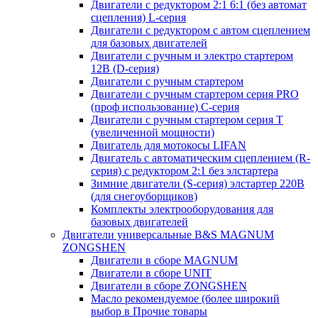
Двигатели с редуктором 2:1 6:1 (без автомат
сцепления) L-серия
Двигатели с редуктором с автом сцеплением
для базовых двигателей
Двигатели с ручным и электро стартером
12В (D-серия)
Двигатели с ручным стартером
Двигатели с ручным стартером серия PRO
(проф использование) C-серия
Двигатели с ручным стартером серия Т
(увеличенной мощности)
Двигатель для мотокосы LIFAN
Двигатель с автоматическим сцеплением (R-
серия) с редуктором 2:1 без элстартера
Зимние двигатели (S-серия) элстартер 220В
(для снегоуборщиков)
Комплекты электрооборудования для
базовых двигателей
Двигатели универсальные B&S MAGNUM
ZONGSHEN
Двигатели в сборе MAGNUM
Двигатели в сборе UNIT
Двигатели в сборе ZONGSHEN
Масло рекомендуемое (более широкий
выбор в Прочие товары