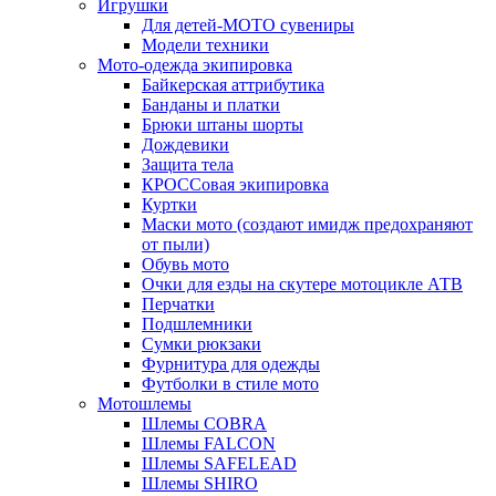
Игрушки
Для детей-МОТО сувениры
Модели техники
Мото-одежда экипировка
Байкерская аттрибутика
Банданы и платки
Брюки штаны шорты
Дождевики
Защита тела
КРОССовая экипировка
Куртки
Маски мото (создают имидж предохраняют
от пыли)
Обувь мото
Очки для езды на скутере мотоцикле АТВ
Перчатки
Подшлемники
Сумки рюкзаки
Фурнитура для одежды
Футболки в стиле мото
Мотошлемы
Шлемы COBRA
Шлемы FALCON
Шлемы SAFELEAD
Шлемы SHIRO