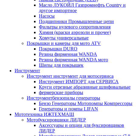
Масло ЛУКОЙЛ Газпромнефть Country и
другое импортное
Насосы
Подшипники Промышленные цепи
Фильтры нулевого сопротивления
Химия (краски аэрозоли и прочее)
Хомуты универсальные
Покрышки и камеры для мото ATV
Покрышки DURO
Резина фирменная WANDA
Резина фирменная WANDA мото
Шипы для покрышек
Инструмент
Инструмент инструмент для мотосервиса
Инструмент ИМПОРТ для СЕРВИСА
Круги отрезные абразивные шлифовальные
фермерские приборы
Инструментбензопилы генераторы
Бензо Генераторы Мотопомпы Компрессоры
Генераторы и помпы LIFAN
Мототехника ИЖТЕХМАШ
Мотобуксировщики ЛИДЕР
Аксессуары и опции для буксировщиков
ЛИДЕР