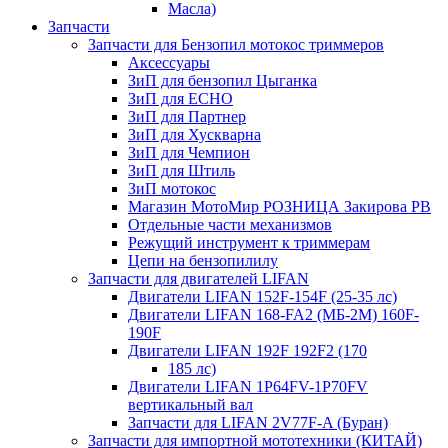
Масла)
Запчасти
Запчасти для Бензопил мотокос триммеров
Аксессуары
ЗиП для бензопил Цыганка
ЗиП для ЕСНО
ЗиП для Партнер
ЗиП для Хускварна
ЗиП для Чемпион
ЗиП для Штиль
ЗиП мотокос
Магазин МотоМир РОЗНИЦА Закирова РВ
Отдельные части механизмов
Режущий инструмент к триммерам
Цепи на бензопилилу
Запчасти для двигателей LIFAN
Двигатели LIFAN 152F-154F (25-35 лс)
Двигатели LIFAN 168-FA2 (МБ-2М) 160F-
190F
Двигатели LIFAN 192F 192F2 (170
185 лс)
Двигатели LIFAN 1Р64FV-1Р70FV
вертикальный вал
Запчасти для LIFAN 2V77F-A (Буран)
Запчасти для импортной мототехники (КИТАЙ)