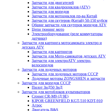
Запчасти для двигателей
Запчасти для квадроциклов (ATV)
Запчасти для мопедов
Запчасти для мотоциклов пр-ва Китай
Запчасти для скутеров (Китай) 50-150 кубсм
Общие запчасти для скутеров мопедов ATV
Цепи тюнинг мото
Электрооборудование (реле коммутаторы
датчики)
Запчасти для картинга мотосамоката электро и
детских ATV
Запчасти для картингов
Запчасти для Мото-самокатов детских ATV
Запчасти для электроATV электро-
велосипедов
Запчасти для лодочных моторов
Запчасти для лодочных моторов СССР
Лодочные моторы ZONGSHEN и запчасти
Запчасти для мопедов СССР
Пилот ЗиД50 ЗиД
Запчасти для мотоблоков культиваторов
Crosser CR-M9 (Д 9Е)
KIPOR GREENFIELD KGT-510 KDT-910
Агрос
Двигатель B&S