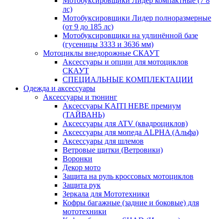
Мотобуксировщики Лидер компактные (7 8
лс)
Мотобуксировщики Лидер полноразмерные
(от 9 до 185 лс)
Мотобуксировщики на удлинённой базе
(гусеницы 3333 и 3636 мм)
Мотоциклы внедорожные СКАУТ
Аксессуары и опции для мотоциклов
СКАУТ
СПЕЦИАЛЬНЫЕ КОМПЛЕКТАЦИИ
Одежда и аксессуары
Аксессуары и тюнинг
Аксессуары KAITI HEBE премиум
(ТАЙВАНЬ)
Аксессуары для ATV (квадроциклов)
Аксессуары для мопеда ALPHA (Альфа)
Аксессуары для шлемов
Ветровые щитки (Ветровики)
Воронки
Декор мото
Защита на руль кроссовых мотоциклов
Защита рук
Зеркала для Мототехники
Кофры багажные (задние и боковые) для
мототехники