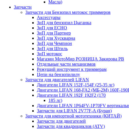
Масла)
Запчасти
Запчасти для Бензопил мотокос триммеров
Аксессуары
ЗиП для бензопил Цыганка
ЗиП для ЕСНО
ЗиП для Партнер
ЗиП для Хускварна
ЗиП для Чемпион
ЗиП для Штиль
ЗиП мотокос
Магазин МотоМир РОЗНИЦА Закирова РВ
Отдельные части механизмов
Режущий инструмент к триммерам
Цепи на бензопилилу
Запчасти для двигателей LIFAN
Двигатели LIFAN 152F-154F (25-35 лс)
Двигатели LIFAN 168-FA2 (МБ-2М) 160F-190
Двигатели LIFAN 192F 192F2 (170
185 лс)
Двигатели LIFAN 1Р64FV-1Р70FV вертикаль
Запчасти для LIFAN 2V77F-A (Буран)
Запчасти для импортной мототехники (КИТАЙ)
Запчасти для двигателей
Запчасти для квадроциклов (ATV)