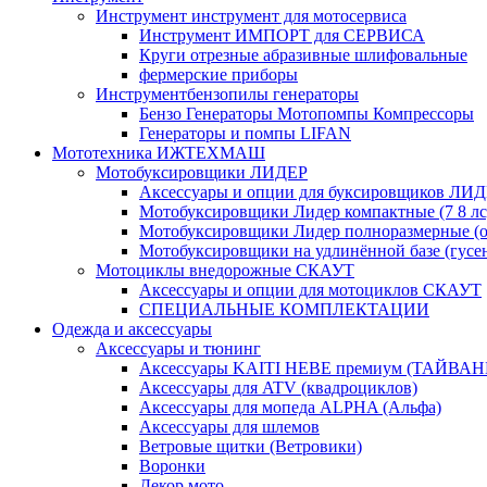
Инструмент инструмент для мотосервиса
Инструмент ИМПОРТ для СЕРВИСА
Круги отрезные абразивные шлифовальные
фермерские приборы
Инструментбензопилы генераторы
Бензо Генераторы Мотопомпы Компрессоры
Генераторы и помпы LIFAN
Мототехника ИЖТЕХМАШ
Мотобуксировщики ЛИДЕР
Аксессуары и опции для буксировщиков ЛИ
Мотобуксировщики Лидер компактные (7 8 лс
Мотобуксировщики Лидер полноразмерные (от
Мотобуксировщики на удлинённой базе (гусе
Мотоциклы внедорожные СКАУТ
Аксессуары и опции для мотоциклов СКАУТ
СПЕЦИАЛЬНЫЕ КОМПЛЕКТАЦИИ
Одежда и аксессуары
Аксессуары и тюнинг
Аксессуары KAITI HEBE премиум (ТАЙВАН
Аксессуары для ATV (квадроциклов)
Аксессуары для мопеда ALPHA (Альфа)
Аксессуары для шлемов
Ветровые щитки (Ветровики)
Воронки
Декор мото