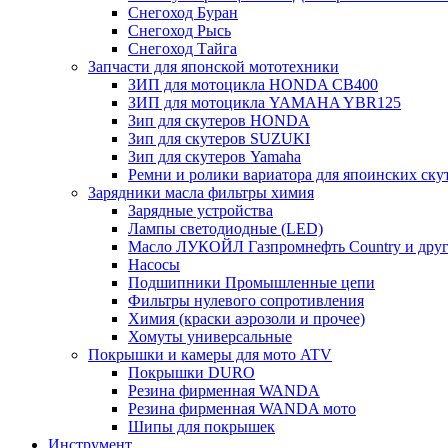
Снегоход Буран
Снегоход Рысь
Снегоход Тайга
Запчасти для японской мототехники
ЗИП для мотоцикла HONDA CB400
ЗИП для мотоцикла YAMAHA YBR125
Зип для скутеров HONDA
Зип для скутеров SUZUKI
Зип для скутеров Yamaha
Ремни и ролики вариатора для япоинских ску
Зарядники масла фильтры химия
Зарядные устройства
Лампы светодиодные (LED)
Масло ЛУКОЙЛ Газпромнефть Country и друг
Насосы
Подшипники Промышленные цепи
Фильтры нулевого сопротивления
Химия (краски аэрозоли и прочее)
Хомуты универсальные
Покрышки и камеры для мото ATV
Покрышки DURO
Резина фирменная WANDA
Резина фирменная WANDA мото
Шипы для покрышек
Инструмент