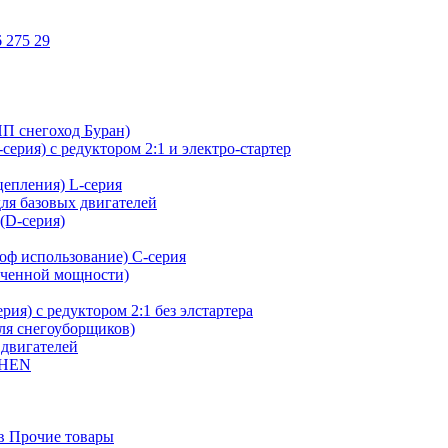
 275 29
ИП снегоход Буран)
ерия) с редуктором 2:1 и электро-стартер
сцепления) L-серия
для базовых двигателей
(D-серия)
оф использование) C-серия
иченной мощности)
ия) с редуктором 2:1 без элстартера
для снегоуборщиков)
 двигателей
SHEN
в Прочие товары