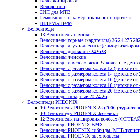
Вело экипировка
Велорезина
ЗИП для MTB
Ремкомплекты камер покрышек и прочего
ШЛЕМА Вело
Велосипеды
13 Велосипеды грузовые
Велосипеды горные (хардтейлы) 26 24 275 28
Велосипеды двухподвесные (с амортизатором 
Велосипеды дорожные 242628
Велосипеды женские
Велосипеды и велоколяски 3х колесные детские
Велосипеды с размером колеса 12 (детские от 1
Велосипеды с размером колеса 14 (детские от 2
Велосипеды с размером колеса 16 (детские от 3
Велосипеды с размером колеса 18 (детские от 4
Велосипеды с размером колеса 20 (детские от 5
Велосипеды складные 20 24 26
Велосипеды PHEONIX
10 Велосипеды PHOENIX 28 (700С) туристич
10 Велосипеды PHOENIX фэтбайки
12 Велосипеды на широких колёсах (ФЭТБА
Велосипеды PHOENIX BMX
Велосипеды PHOENIX гибриды (MTB турист
Велосипеды PHOENIX двухподвесы