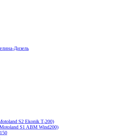
елина-Дизель
otoland S2 Ekonik T-200)
 Motoland S1 ABM Wind200)
150
ш