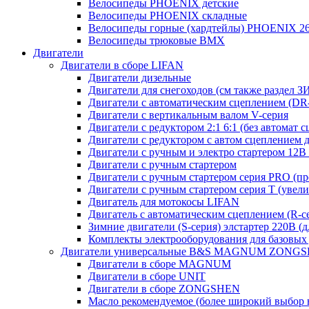
Велосипеды PHOENIX детские
Велосипеды PHOENIX складные
Велосипеды горные (хардтейлы) PHOENIX 26
Велосипеды трюковые BMX
Двигатели
Двигатели в сборе LIFAN
Двигатели дизельные
Двигатели для снегоходов (см также раздел З
Двигатели с автоматическим сцеплением (DR-с
Двигатели с вертикальным валом V-серия
Двигатели с редуктором 2:1 6:1 (без автомат 
Двигатели с редуктором с автом сцеплением 
Двигатели с ручным и электро стартером 12В 
Двигатели с ручным стартером
Двигатели с ручным стартером серия PRO (пр
Двигатели с ручным стартером серия Т (увел
Двигатель для мотокосы LIFAN
Двигатель с автоматическим сцеплением (R-сер
Зимние двигатели (S-серия) элстартер 220В (
Комплекты электрооборудования для базовых
Двигатели универсальные B&S MAGNUM ZONG
Двигатели в сборе MAGNUM
Двигатели в сборе UNIT
Двигатели в сборе ZONGSHEN
Масло рекомендуемое (более широкий выбор 