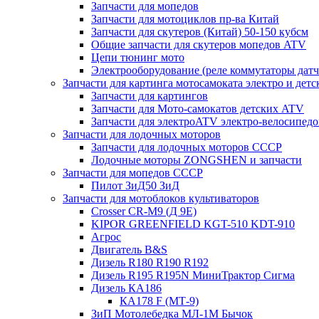
Запчасти для мопедов
Запчасти для мотоциклов пр-ва Китай
Запчасти для скутеров (Китай) 50-150 кубсм
Общие запчасти для скутеров мопедов ATV
Цепи тюнинг мото
Электрооборудование (реле коммутаторы дат
Запчасти для картинга мотосамоката электро и дет
Запчасти для картингов
Запчасти для Мото-самокатов детских ATV
Запчасти для электроATV электро-велосипедо
Запчасти для лодочных моторов
Запчасти для лодочных моторов СССР
Лодочные моторы ZONGSHEN и запчасти
Запчасти для мопедов СССР
Пилот ЗиД50 ЗиД
Запчасти для мотоблоков культиваторов
Crosser CR-M9 (Д 9Е)
KIPOR GREENFIELD KGT-510 KDT-910
Агрос
Двигатель B&S
Дизель R180 R190 R192
Дизель R195 R195N МиниТрактор Сигма
Дизель КА186
КА178 F (МТ-9)
ЗиП Мотолебедка МЛ-1М Бычок