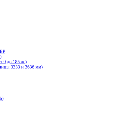
ДЕР
)
 9 до 185 лс)
ницы 3333 и 3636 мм)
Ь)