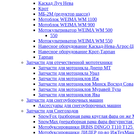
Каскад Луч Нева
Крот
МБ-2М (редуктор шасси)
Мотоблок WEIMA WM 1100
Мотоблок WEIMA WM 900
Мотокультриватор WEIMA WM 500
550
Мотокультриватор WEIMA WM 550
Навесное оборудование Каскад-Нева-Агрос-Ц
Навесное оборудование Крот-Тарпан
Тарпан
Запчасти для отечественной мототехники
Запчасти для мотоцикла Днепр МТ
Запчасти для мотоцикла Урал
Запчасти для мотоциклов Иж
Запчасти для мотоциклов Минск Восход Сова
Запчасти для мотоциклов Муравей Тула
Запчасти для мотоциклов Ява
Запчасти для снегоуборочных машин
Аксессуары для снегоуборочных машин
Запчасти для Снегоходов
SnowFox (разборная рама круглая фара он же M
SnowMax (неразборная рама фара фигуристая
Мотобуксировщики IRBIS DINGO Т110 Т125 
Мотобуксировщики ЛИДЕР пр-во ИжТехМа