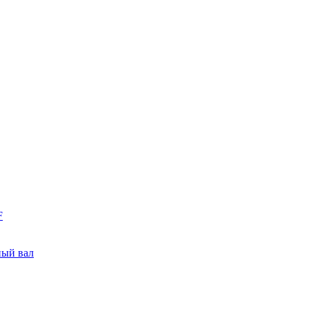
F
ный вал