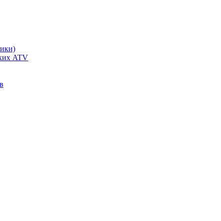
чики)
ских ATV
в