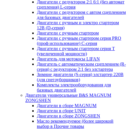
Двигатели с редуктором 2:1 6:1 (без автомат
сцепления) L-серия
Двигатели с редуктором с автом сцеплением
для базовых двигателей
Двигатели с ручным и электро стартером
12В (D-серия)
Двигатели с ручным стартером
Двигатели с ручным стартером серия PRO
(проф использование) C-серия
Двигатели с ручным стартером серия Т
(увеличенной мощности)
Двигатель для мотокосы LIFAN
Двигатель с автоматическим сцеплением (R-
серия) с редуктором 2:1 без элстартера
Зимние двигатели (S-серия) элстартер 220В
(для снегоуборщиков)
Комплекты электрооборудования для
базовых двигателей
Двигатели универсальные B&S MAGNUM
ZONGSHEN
Двигатели в сборе MAGNUM
Двигатели в сборе UNIT
Двигатели в сборе ZONGSHEN
Масло рекомендуемое (более широкий
выбор в Прочие товары