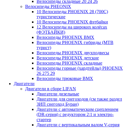
Велосипеды складные 20 24 26
Велосипеды PHEONIX
10 Велосипеды PHOENIX 28 (700С)
туристические
10 Велосипеды PHOENIX фэтбайки
12 Велосипеды на широких колёсах
(ФЭТБАЙКИ)
Велосипеды PHOENIX BMX
Велосипеды PHOENIX гибриды (MTB
турист)
Велосипеды PHOENIX двухподвесы
Велосипеды PHOENIX детские
Велосипеды PHOENIX складные
Велосипеды горные (хардтейлы) PHOENIX
26 275 29
Велосипеды трюковые BMX
Двигатели
Двигатели в сборе LIFAN
Двигатели дизельные
Двигатели для снегоходов (см также раздел
ЗИП снегоход Буран)
Двигатели с автоматическим сцеплением
(DR-серия) с редуктором 2:1 и электро-
стартер
Двигатели с вертикальным валом V-серия