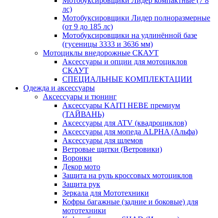
Мотобуксировщики Лидер компактные (7 8
лс)
Мотобуксировщики Лидер полноразмерные
(от 9 до 185 лс)
Мотобуксировщики на удлинённой базе
(гусеницы 3333 и 3636 мм)
Мотоциклы внедорожные СКАУТ
Аксессуары и опции для мотоциклов
СКАУТ
СПЕЦИАЛЬНЫЕ КОМПЛЕКТАЦИИ
Одежда и аксессуары
Аксессуары и тюнинг
Аксессуары KAITI HEBE премиум
(ТАЙВАНЬ)
Аксессуары для ATV (квадроциклов)
Аксессуары для мопеда ALPHA (Альфа)
Аксессуары для шлемов
Ветровые щитки (Ветровики)
Воронки
Декор мото
Защита на руль кроссовых мотоциклов
Защита рук
Зеркала для Мототехники
Кофры багажные (задние и боковые) для
мототехники