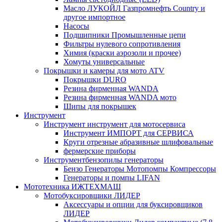
Масло ЛУКОЙЛ Газпромнефть Country и
другое импортное
Насосы
Подшипники Промышленные цепи
Фильтры нулевого сопротивления
Химия (краски аэрозоли и прочее)
Хомуты универсальные
Покрышки и камеры для мото ATV
Покрышки DURO
Резина фирменная WANDA
Резина фирменная WANDA мото
Шипы для покрышек
Инструмент
Инструмент инструмент для мотосервиса
Инструмент ИМПОРТ для СЕРВИСА
Круги отрезные абразивные шлифовальные
фермерские приборы
Инструментбензопилы генераторы
Бензо Генераторы Мотопомпы Компрессоры
Генераторы и помпы LIFAN
Мототехника ИЖТЕХМАШ
Мотобуксировщики ЛИДЕР
Аксессуары и опции для буксировщиков
ЛИДЕР