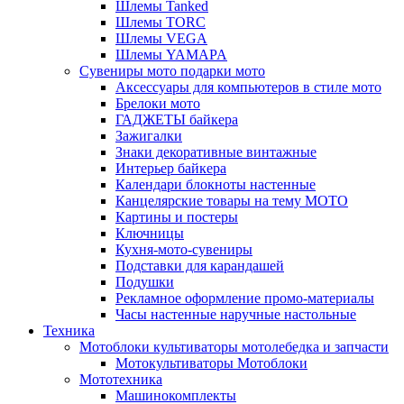
Шлемы Tanked
Шлемы TORC
Шлемы VEGA
Шлемы YAMAPA
Сувениры мото подарки мото
Аксессуары для компьютеров в стиле мото
Брелоки мото
ГАДЖЕТЫ байкера
Зажигалки
Знаки декоративные винтажные
Интерьер байкера
Календари блокноты настенные
Канцелярские товары на тему МОТО
Картины и постеры
Ключницы
Кухня-мото-сувениры
Подставки для карандашей
Подушки
Рекламное оформление промо-материалы
Часы настенные наручные настольные
Техника
Мотоблоки культиваторы мотолебедка и запчасти
Мотокультиваторы Мотоблоки
Мототехника
Машинокомплекты