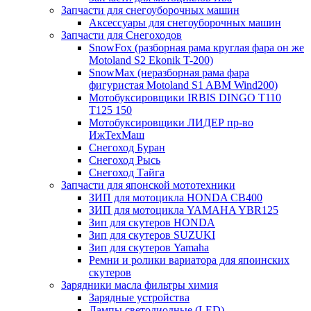
Запчасти для снегоуборочных машин
Аксессуары для снегоуборочных машин
Запчасти для Снегоходов
SnowFox (разборная рама круглая фара он же
Motoland S2 Ekonik T-200)
SnowMax (неразборная рама фара
фигуристая Motoland S1 ABM Wind200)
Мотобуксировщики IRBIS DINGO Т110
Т125 150
Мотобуксировщики ЛИДЕР пр-во
ИжТехМаш
Снегоход Буран
Снегоход Рысь
Снегоход Тайга
Запчасти для японской мототехники
ЗИП для мотоцикла HONDA CB400
ЗИП для мотоцикла YAMAHA YBR125
Зип для скутеров HONDA
Зип для скутеров SUZUKI
Зип для скутеров Yamaha
Ремни и ролики вариатора для япоинских
скутеров
Зарядники масла фильтры химия
Зарядные устройства
Лампы светодиодные (LED)