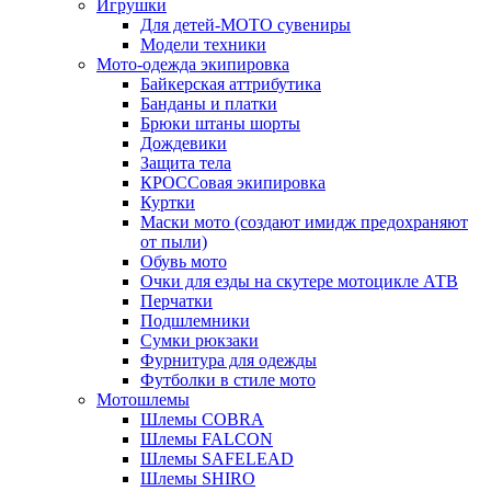
Игрушки
Для детей-МОТО сувениры
Модели техники
Мото-одежда экипировка
Байкерская аттрибутика
Банданы и платки
Брюки штаны шорты
Дождевики
Защита тела
КРОССовая экипировка
Куртки
Маски мото (создают имидж предохраняют
от пыли)
Обувь мото
Очки для езды на скутере мотоцикле АТВ
Перчатки
Подшлемники
Сумки рюкзаки
Фурнитура для одежды
Футболки в стиле мото
Мотошлемы
Шлемы COBRA
Шлемы FALCON
Шлемы SAFELEAD
Шлемы SHIRO