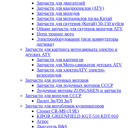
Запчасти для двигателей
Запчасти для квадроциклов (ATV)
Запчасти для мопедов
Запчасти для мотоциклов пр-ва Китай
Запчасти для скутеров (Китай) 50-150 кубсм
Общие запчасти для скутеров мопедов ATV
Цепи тюнинг мото
Электрооборудование (реле коммутаторы
датчики)
Запчасти для картинга мотосамоката электро и
детских ATV
Запчасти для картингов
Запчасти для Мото-самокатов детских ATV
Запчасти для электроATV электро-
велосипедов
Запчасти для лодочных моторов
Запчасти для лодочных моторов СССР
Лодочные моторы ZONGSHEN и запчасти
Запчасти для мопедов СССР
Пилот ЗиД50 ЗиД
Запчасти для мотоблоков культиваторов
Crosser CR-M9 (Д 9Е)
KIPOR GREENFIELD KGT-510 KDT-910
Агрос
Двигатель B&S