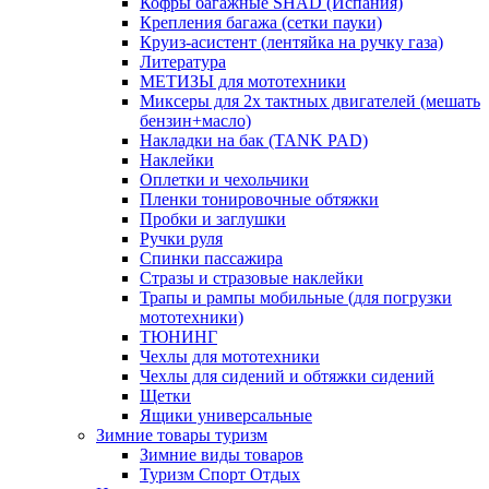
Кофры багажные SHAD (Испания)
Крепления багажа (сетки пауки)
Круиз-асистент (лентяйка на ручку газа)
Литература
МЕТИЗЫ для мототехники
Миксеры для 2х тактных двигателей (мешать
бензин+масло)
Накладки на бак (TANK PAD)
Наклейки
Оплетки и чехольчики
Пленки тонировочные обтяжки
Пробки и заглушки
Ручки руля
Спинки пассажира
Стразы и стразовые наклейки
Трапы и рампы мобильные (для погрузки
мототехники)
ТЮНИНГ
Чехлы для мототехники
Чехлы для сидений и обтяжки сидений
Щетки
Ящики универсальные
Зимние товары туризм
Зимние виды товаров
Туризм Спорт Отдых