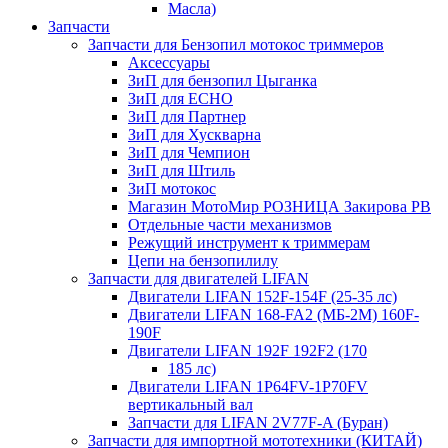
Масла)
Запчасти
Запчасти для Бензопил мотокос триммеров
Аксессуары
ЗиП для бензопил Цыганка
ЗиП для ЕСНО
ЗиП для Партнер
ЗиП для Хускварна
ЗиП для Чемпион
ЗиП для Штиль
ЗиП мотокос
Магазин МотоМир РОЗНИЦА Закирова РВ
Отдельные части механизмов
Режущий инструмент к триммерам
Цепи на бензопилилу
Запчасти для двигателей LIFAN
Двигатели LIFAN 152F-154F (25-35 лс)
Двигатели LIFAN 168-FA2 (МБ-2М) 160F-
190F
Двигатели LIFAN 192F 192F2 (170
185 лс)
Двигатели LIFAN 1Р64FV-1Р70FV
вертикальный вал
Запчасти для LIFAN 2V77F-A (Буран)
Запчасти для импортной мототехники (КИТАЙ)