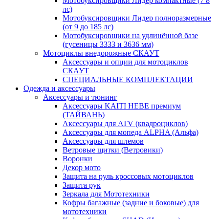
Мотобуксировщики Лидер компактные (7 8
лс)
Мотобуксировщики Лидер полноразмерные
(от 9 до 185 лс)
Мотобуксировщики на удлинённой базе
(гусеницы 3333 и 3636 мм)
Мотоциклы внедорожные СКАУТ
Аксессуары и опции для мотоциклов
СКАУТ
СПЕЦИАЛЬНЫЕ КОМПЛЕКТАЦИИ
Одежда и аксессуары
Аксессуары и тюнинг
Аксессуары KAITI HEBE премиум
(ТАЙВАНЬ)
Аксессуары для ATV (квадроциклов)
Аксессуары для мопеда ALPHA (Альфа)
Аксессуары для шлемов
Ветровые щитки (Ветровики)
Воронки
Декор мото
Защита на руль кроссовых мотоциклов
Защита рук
Зеркала для Мототехники
Кофры багажные (задние и боковые) для
мототехники