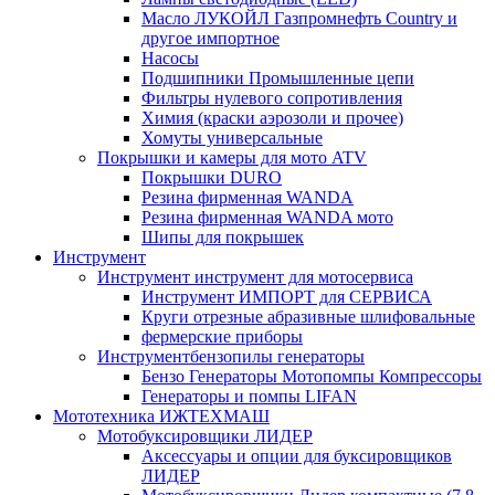
Масло ЛУКОЙЛ Газпромнефть Country и
другое импортное
Насосы
Подшипники Промышленные цепи
Фильтры нулевого сопротивления
Химия (краски аэрозоли и прочее)
Хомуты универсальные
Покрышки и камеры для мото ATV
Покрышки DURO
Резина фирменная WANDA
Резина фирменная WANDA мото
Шипы для покрышек
Инструмент
Инструмент инструмент для мотосервиса
Инструмент ИМПОРТ для СЕРВИСА
Круги отрезные абразивные шлифовальные
фермерские приборы
Инструментбензопилы генераторы
Бензо Генераторы Мотопомпы Компрессоры
Генераторы и помпы LIFAN
Мототехника ИЖТЕХМАШ
Мотобуксировщики ЛИДЕР
Аксессуары и опции для буксировщиков
ЛИДЕР