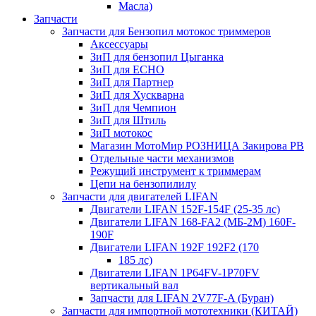
Масла)
Запчасти
Запчасти для Бензопил мотокос триммеров
Аксессуары
ЗиП для бензопил Цыганка
ЗиП для ЕСНО
ЗиП для Партнер
ЗиП для Хускварна
ЗиП для Чемпион
ЗиП для Штиль
ЗиП мотокос
Магазин МотоМир РОЗНИЦА Закирова РВ
Отдельные части механизмов
Режущий инструмент к триммерам
Цепи на бензопилилу
Запчасти для двигателей LIFAN
Двигатели LIFAN 152F-154F (25-35 лс)
Двигатели LIFAN 168-FA2 (МБ-2М) 160F-
190F
Двигатели LIFAN 192F 192F2 (170
185 лс)
Двигатели LIFAN 1Р64FV-1Р70FV
вертикальный вал
Запчасти для LIFAN 2V77F-A (Буран)
Запчасти для импортной мототехники (КИТАЙ)