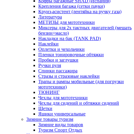
Кофры багажные SHAD (Испания)
Крепления багажа (сетки пауки)
Круиз-асистент (лентяйка на ручку газа)
Литература
МЕТИЗЫ для мототехники
Миксеры для 2х тактных двигателей (мешать
бензин+масло)
Накладки на бак (TANK PAD)
Наклейки
Оплетки и чехольчики
Пленки тонировочные обтяжки
Пробки и заглушки
Ручки руля
Спинки пассажира
Стразы и стразовые наклейки
Трапы и рампы мобильные (для погрузки
мототехники)
ТЮНИНГ
Чехлы для мототехники
Чехлы для сидений и обтяжки сидений
Щетки
Ящики универсальные
Зимние товары туризм
Зимние виды товаров
Туризм Спорт Отдых