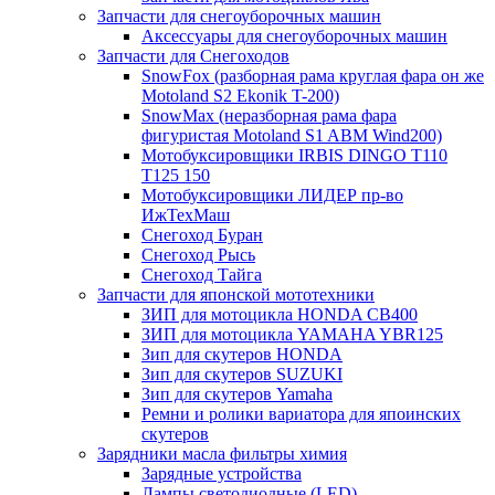
Запчасти для снегоуборочных машин
Аксессуары для снегоуборочных машин
Запчасти для Снегоходов
SnowFox (разборная рама круглая фара он же
Motoland S2 Ekonik T-200)
SnowMax (неразборная рама фара
фигуристая Motoland S1 ABM Wind200)
Мотобуксировщики IRBIS DINGO Т110
Т125 150
Мотобуксировщики ЛИДЕР пр-во
ИжТехМаш
Снегоход Буран
Снегоход Рысь
Снегоход Тайга
Запчасти для японской мототехники
ЗИП для мотоцикла HONDA CB400
ЗИП для мотоцикла YAMAHA YBR125
Зип для скутеров HONDA
Зип для скутеров SUZUKI
Зип для скутеров Yamaha
Ремни и ролики вариатора для япоинских
скутеров
Зарядники масла фильтры химия
Зарядные устройства
Лампы светодиодные (LED)