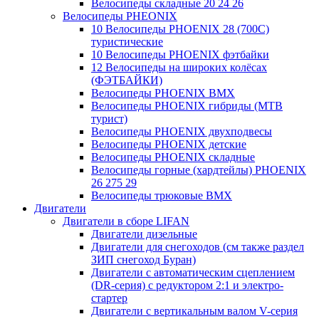
Велосипеды складные 20 24 26
Велосипеды PHEONIX
10 Велосипеды PHOENIX 28 (700С)
туристические
10 Велосипеды PHOENIX фэтбайки
12 Велосипеды на широких колёсах
(ФЭТБАЙКИ)
Велосипеды PHOENIX BMX
Велосипеды PHOENIX гибриды (MTB
турист)
Велосипеды PHOENIX двухподвесы
Велосипеды PHOENIX детские
Велосипеды PHOENIX складные
Велосипеды горные (хардтейлы) PHOENIX
26 275 29
Велосипеды трюковые BMX
Двигатели
Двигатели в сборе LIFAN
Двигатели дизельные
Двигатели для снегоходов (см также раздел
ЗИП снегоход Буран)
Двигатели с автоматическим сцеплением
(DR-серия) с редуктором 2:1 и электро-
стартер
Двигатели с вертикальным валом V-серия