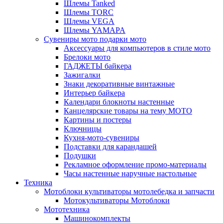
Шлемы Tanked
Шлемы TORC
Шлемы VEGA
Шлемы YAMAPA
Сувениры мото подарки мото
Аксессуары для компьютеров в стиле мото
Брелоки мото
ГАДЖЕТЫ байкера
Зажигалки
Знаки декоративные винтажные
Интерьер байкера
Календари блокноты настенные
Канцелярские товары на тему МОТО
Картины и постеры
Ключницы
Кухня-мото-сувениры
Подставки для карандашей
Подушки
Рекламное оформление промо-материалы
Часы настенные наручные настольные
Техника
Мотоблоки культиваторы мотолебедка и запчасти
Мотокультиваторы Мотоблоки
Мототехника
Машинокомплекты