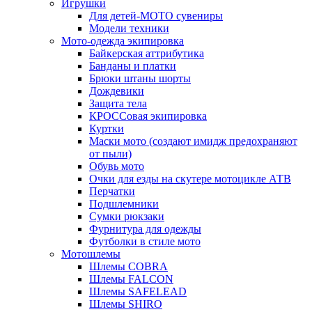
Игрушки
Для детей-МОТО сувениры
Модели техники
Мото-одежда экипировка
Байкерская аттрибутика
Банданы и платки
Брюки штаны шорты
Дождевики
Защита тела
КРОССовая экипировка
Куртки
Маски мото (создают имидж предохраняют
от пыли)
Обувь мото
Очки для езды на скутере мотоцикле АТВ
Перчатки
Подшлемники
Сумки рюкзаки
Фурнитура для одежды
Футболки в стиле мото
Мотошлемы
Шлемы COBRA
Шлемы FALCON
Шлемы SAFELEAD
Шлемы SHIRO