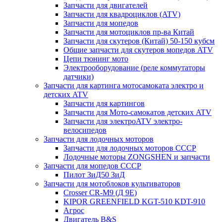
Запчасти для двигателей
Запчасти для квадроциклов (ATV)
Запчасти для мопедов
Запчасти для мотоциклов пр-ва Китай
Запчасти для скутеров (Китай) 50-150 кубсм
Общие запчасти для скутеров мопедов ATV
Цепи тюнинг мото
Электрооборудование (реле коммутаторы
датчики)
Запчасти для картинга мотосамоката электро и
детских ATV
Запчасти для картингов
Запчасти для Мото-самокатов детских ATV
Запчасти для электроATV электро-
велосипедов
Запчасти для лодочных моторов
Запчасти для лодочных моторов СССР
Лодочные моторы ZONGSHEN и запчасти
Запчасти для мопедов СССР
Пилот ЗиД50 ЗиД
Запчасти для мотоблоков культиваторов
Crosser CR-M9 (Д 9Е)
KIPOR GREENFIELD KGT-510 KDT-910
Агрос
Двигатель B&S