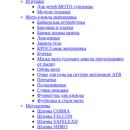
Игрушки
Для детей-МОТО сувениры
Модели техники
Мото-одежда экипировка
Байкерская аттрибутика
Банданы и платки
Брюки штаны шорты
Дождевики
Защита тела
КРОССовая экипировка
Куртки
Маски мото (создают имидж предохраняют
от пыли)
Обувь мото
Очки для езды на скутере мотоцикле АТВ
Перчатки
Подшлемники
Сумки рюкзаки
Фурнитура для одежды
Футболки в стиле мото
Мотошлемы
Шлемы COBRA
Шлемы FALCON
Шлемы SAFELEAD
Шлемы SHIRO