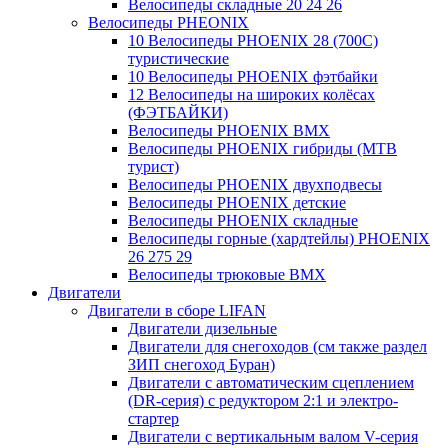
Велосипеды складные 20 24 26
Велосипеды PHEONIX
10 Велосипеды PHOENIX 28 (700С)
туристические
10 Велосипеды PHOENIX фэтбайки
12 Велосипеды на широких колёсах
(ФЭТБАЙКИ)
Велосипеды PHOENIX BMX
Велосипеды PHOENIX гибриды (MTB
турист)
Велосипеды PHOENIX двухподвесы
Велосипеды PHOENIX детские
Велосипеды PHOENIX складные
Велосипеды горные (хардтейлы) PHOENIX
26 275 29
Велосипеды трюковые BMX
Двигатели
Двигатели в сборе LIFAN
Двигатели дизельные
Двигатели для снегоходов (см также раздел
ЗИП снегоход Буран)
Двигатели с автоматическим сцеплением
(DR-серия) с редуктором 2:1 и электро-
стартер
Двигатели с вертикальным валом V-серия