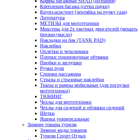
Кофры багажные SHAD (Испания)
Крепления багажа (сетки пауки)
Круиз-асистент (лентяйка на ручку газа)
Литература
МЕТИЗЫ для мототехники
Миксеры для 2х тактных двигателей (мешать
бензин+масло)
Накладки на бак (TANK PAD)
Наклейки
Оплетки и чехольчики
Пленки тонировочные обтяжки
Пробки и заглушки
Ручки руля
Спинки пассажира
Стразы и стразовые наклейки
Трапы и рампы мобильные (для погрузки
мототехники)
ТЮНИНГ
Чехлы для мототехники
Чехлы для сидений и обтяжки сидений
Щетки
Ящики универсальные
Зимние товары туризм
Зимние виды товаров
Туризм Спорт Отдых