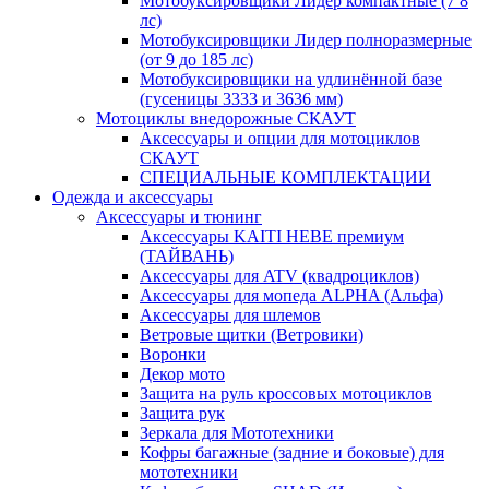
Мотобуксировщики Лидер компактные (7 8
лс)
Мотобуксировщики Лидер полноразмерные
(от 9 до 185 лс)
Мотобуксировщики на удлинённой базе
(гусеницы 3333 и 3636 мм)
Мотоциклы внедорожные СКАУТ
Аксессуары и опции для мотоциклов
СКАУТ
СПЕЦИАЛЬНЫЕ КОМПЛЕКТАЦИИ
Одежда и аксессуары
Аксессуары и тюнинг
Аксессуары KAITI HEBE премиум
(ТАЙВАНЬ)
Аксессуары для ATV (квадроциклов)
Аксессуары для мопеда ALPHA (Альфа)
Аксессуары для шлемов
Ветровые щитки (Ветровики)
Воронки
Декор мото
Защита на руль кроссовых мотоциклов
Защита рук
Зеркала для Мототехники
Кофры багажные (задние и боковые) для
мототехники