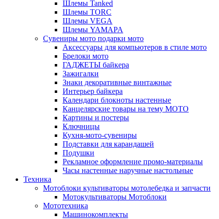
Шлемы Tanked
Шлемы TORC
Шлемы VEGA
Шлемы YAMAPA
Сувениры мото подарки мото
Аксессуары для компьютеров в стиле мото
Брелоки мото
ГАДЖЕТЫ байкера
Зажигалки
Знаки декоративные винтажные
Интерьер байкера
Календари блокноты настенные
Канцелярские товары на тему МОТО
Картины и постеры
Ключницы
Кухня-мото-сувениры
Подставки для карандашей
Подушки
Рекламное оформление промо-материалы
Часы настенные наручные настольные
Техника
Мотоблоки культиваторы мотолебедка и запчасти
Мотокультиваторы Мотоблоки
Мототехника
Машинокомплекты