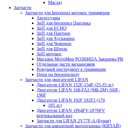
Масла)
Запчасти
Запчасти для Бензопил мотокос триммеров
Аксессуары
ЗиП для бензопил Цыганка
ЗиП для ЕСНО
ЗиП для Партнер
ЗиП для Хускварна
ЗиП для Чемпион
ЗиП для Штиль
ЗиП мотокос
Магазин МотоМир РОЗНИЦА Закирова РВ
Отдельные части механизмов
Режущий инструмент к триммерам
Цепи на бензопилилу
Запчасти для двигателей LIFAN
Двигатели LIFAN 152F-154F (25-35 лс)
Двигатели LIFAN 168-FA2 (МБ-2М) 160F-
190F
Двигатели LIFAN 192F 192F2 (170
185 лс)
Двигатели LIFAN 1Р64FV-1Р70FV
вертикальный вал
Запчасти для LIFAN 2V77F-A (Буран)
Запчасти для импортной мототехники (КИТАЙ)