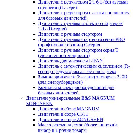
Двигатели с редуктором 2:1 6:1 (без автомат
сцепления) L-серия
Двигатели с редуктором с автом сцеплением
для базовых двигателей
Двигатели с ручным и электро стартером
12В (D-серия)
Двигатели с ручным стартером
Двигатели с ручным стартером серия PRO
(проф использование) C-серия
Двигатели с ручным стартером серия Т
(увеличенной мощности)
Двигатель для мотокосы LIFAN
Двигатель с автоматическим сцеплением (R-
серия) с редуктором 2:1 без элстартера
Зимние двигатели (S-серия) элстартер 220В
(для снегоуборщиков)
Комплекты электрооборудования для
базовых двигателей
Двигатели универсальные B&S MAGNUM
ZONGSHEN
Двигатели в сборе MAGNUM
Двигатели в сборе UNIT
Двигатели в сборе ZONGSHEN
Масло рекомендуемое (более широкий
выбор в Прочие товары