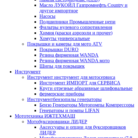
Масло ЛУКОЙЛ Газпромнефть Country и
другое импортное
Насосы
Подшипники Промышленные цепи
Фильтры нулевого сопротивления
Химия (краски аэрозоли и прочее)
Хомуты универсальные
Покрышки и камеры для мото ATV
Покрышки DURO
Резина фирменная WANDA
Резина фирменная WANDA мото
Шипы для покрышек
Инструмент
Инструмент инструмент для мотосервиса
Инструмент ИМПОРТ для СЕРВИСА
Круги отрезные абразивные шлифовальные
фермерские приборы
Инструментбензопилы генераторы
Бензо Генераторы Мотопомпы Компрессоры
Генераторы и помпы LIFAN
Мототехника ИЖТЕХМАШ
Мотобуксировщики ЛИДЕР
Аксессуары и опции для буксировщиков
ЛИДЕР