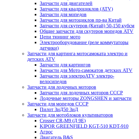
Запчасти для двигателей
Запчасти для квадроциклов (ATV)
Запчасти для мопедов
Запчасти для мотоциклов пр-ва Китай
Запчасти для скутеров (Китай) 50-150 кубсм
Общие запчасти для скутеров мопедов ATV
Цепи тюнинг мото
Электрооборудование (реле коммутаторы
датчики)
Запчасти для картинга мотосамоката электро и
детских ATV
Запчасти для картингов
Запчасти для Мото-самокатов детских ATV
Запчасти для электроATV электро-
велосипедов
Запчасти для лодочных моторов
Запчасти для лодочных моторов СССР
Лодочные моторы ZONGSHEN и запчасти
Запчасти для мопедов СССР
Пилот ЗиД50 ЗиД
Запчасти для мотоблоков культиваторов
Crosser CR-M9 (Д 9Е)
KIPOR GREENFIELD KGT-510 KDT-910
Агрос
Двигатель B&S