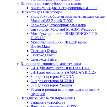
Запчасти для снегоуборочных машин
Аксессуары для снегоуборочных машин
Запчасти для Снегоходов
SnowFox (разборная рама круглая фара он же
Motoland S2 Ekonik T-200)
SnowMax (неразборная рама фара
фигуристая Motoland S1 ABM Wind200)
Мотобуксировщики IRBIS DINGO Т110
Т125 150
Мотобуксировщики ЛИДЕР пр-во
ИжТехМаш
Снегоход Буран
Снегоход Рысь
Снегоход Тайга
Запчасти для японской мототехники
ЗИП для мотоцикла HONDA CB400
ЗИП для мотоцикла YAMAHA YBR125
Зип для скутеров HONDA
Зип для скутеров SUZUKI
Зип для скутеров Yamaha
Ремни и ролики вариатора для япоинских
скутеров
Зарядники масла фильтры химия
Зарядные устройства
Лампы светодиодные (LED)