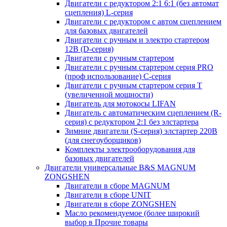
Двигатели с редуктором 2:1 6:1 (без автомат
сцепления) L-серия
Двигатели с редуктором с автом сцеплением
для базовых двигателей
Двигатели с ручным и электро стартером
12В (D-серия)
Двигатели с ручным стартером
Двигатели с ручным стартером серия PRO
(проф использование) C-серия
Двигатели с ручным стартером серия Т
(увеличенной мощности)
Двигатель для мотокосы LIFAN
Двигатель с автоматическим сцеплением (R-
серия) с редуктором 2:1 без элстартера
Зимние двигатели (S-серия) элстартер 220В
(для снегоуборщиков)
Комплекты электрооборудования для
базовых двигателей
Двигатели универсальные B&S MAGNUM
ZONGSHEN
Двигатели в сборе MAGNUM
Двигатели в сборе UNIT
Двигатели в сборе ZONGSHEN
Масло рекомендуемое (более широкий
выбор в Прочие товары