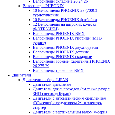
Велосипеды складные 20 24 26
Велосипеды PHEONIX
10 Велосипеды PHOENIX 28 (700С)
туристические
10 Велосипеды PHOENIX фэтбайки
12 Велосипеды на широких колёсах
(ФЭТБАЙКИ)
Велосипеды PHOENIX BMX
Велосипеды PHOENIX гибриды (MTB
турист)
Велосипеды PHOENIX двухподвесы
Велосипеды PHOENIX детские
Велосипеды PHOENIX складные
Велосипеды горные (хардтейлы) PHOENIX
26 275 29
Велосипеды трюковые BMX
Двигатели
Двигатели в сборе LIFAN
Двигатели дизельные
Двигатели для снегоходов (см также раздел
ЗИП снегоход Буран)
Двигатели с автоматическим сцеплением
(DR-серия) с редуктором 2:1 и электро-
стартер
Двигатели с вертикальным валом V-серия