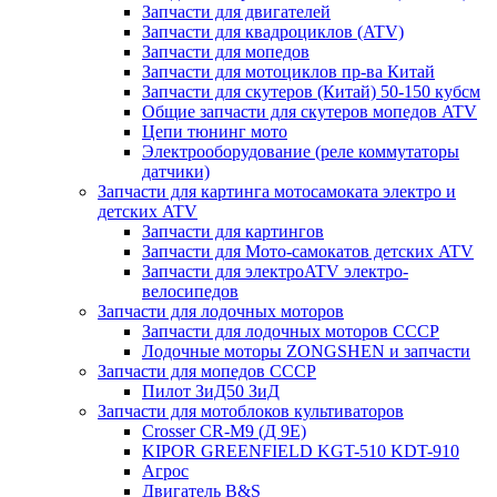
Запчасти для двигателей
Запчасти для квадроциклов (ATV)
Запчасти для мопедов
Запчасти для мотоциклов пр-ва Китай
Запчасти для скутеров (Китай) 50-150 кубсм
Общие запчасти для скутеров мопедов ATV
Цепи тюнинг мото
Электрооборудование (реле коммутаторы
датчики)
Запчасти для картинга мотосамоката электро и
детских ATV
Запчасти для картингов
Запчасти для Мото-самокатов детских ATV
Запчасти для электроATV электро-
велосипедов
Запчасти для лодочных моторов
Запчасти для лодочных моторов СССР
Лодочные моторы ZONGSHEN и запчасти
Запчасти для мопедов СССР
Пилот ЗиД50 ЗиД
Запчасти для мотоблоков культиваторов
Crosser CR-M9 (Д 9Е)
KIPOR GREENFIELD KGT-510 KDT-910
Агрос
Двигатель B&S