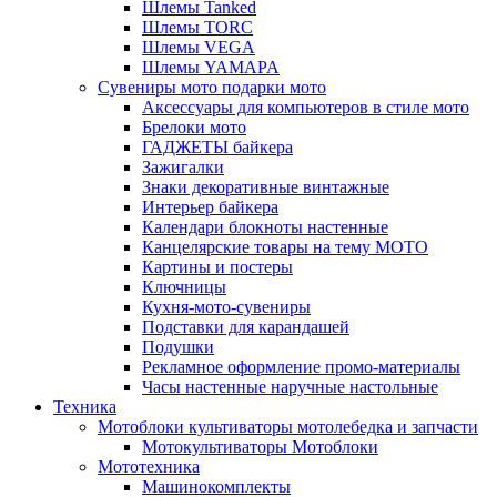
Шлемы Tanked
Шлемы TORC
Шлемы VEGA
Шлемы YAMAPA
Сувениры мото подарки мото
Аксессуары для компьютеров в стиле мото
Брелоки мото
ГАДЖЕТЫ байкера
Зажигалки
Знаки декоративные винтажные
Интерьер байкера
Календари блокноты настенные
Канцелярские товары на тему МОТО
Картины и постеры
Ключницы
Кухня-мото-сувениры
Подставки для карандашей
Подушки
Рекламное оформление промо-материалы
Часы настенные наручные настольные
Техника
Мотоблоки культиваторы мотолебедка и запчасти
Мотокультиваторы Мотоблоки
Мототехника
Машинокомплекты