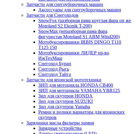
Запчасти для снегоуборочных машин
Аксессуары для снегоуборочных машин
Запчасти для Снегоходов
SnowFox (разборная рама круглая фара он же
Motoland S2 Ekonik T-200)
SnowMax (неразборная рама фара
фигуристая Motoland S1 ABM Wind200)
Мотобуксировщики IRBIS DINGO Т110
Т125 150
Мотобуксировщики ЛИДЕР пр-во
ИжТехМаш
Снегоход Буран
Снегоход Рысь
Снегоход Тайга
Запчасти для японской мототехники
ЗИП для мотоцикла HONDA CB400
ЗИП для мотоцикла YAMAHA YBR125
Зип для скутеров HONDA
Зип для скутеров SUZUKI
Зип для скутеров Yamaha
Ремни и ролики вариатора для япоинских
скутеров
Зарядники масла фильтры химия
Зарядные устройства
Лампы светодиодные (LED)