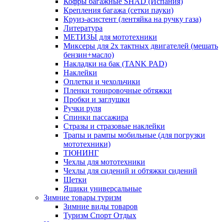
Кофры багажные SHAD (Испания)
Крепления багажа (сетки пауки)
Круиз-асистент (лентяйка на ручку газа)
Литература
МЕТИЗЫ для мототехники
Миксеры для 2х тактных двигателей (мешать
бензин+масло)
Накладки на бак (TANK PAD)
Наклейки
Оплетки и чехольчики
Пленки тонировочные обтяжки
Пробки и заглушки
Ручки руля
Спинки пассажира
Стразы и стразовые наклейки
Трапы и рампы мобильные (для погрузки
мототехники)
ТЮНИНГ
Чехлы для мототехники
Чехлы для сидений и обтяжки сидений
Щетки
Ящики универсальные
Зимние товары туризм
Зимние виды товаров
Туризм Спорт Отдых