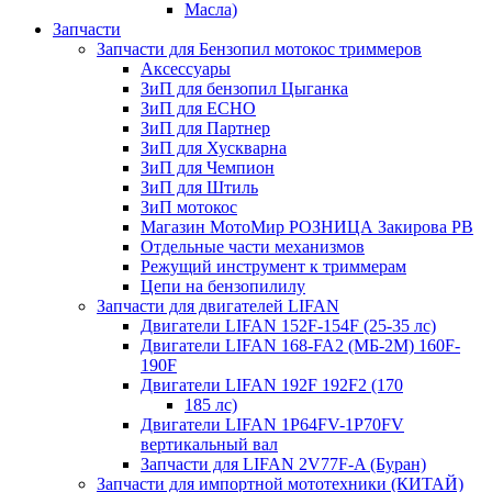
Масла)
Запчасти
Запчасти для Бензопил мотокос триммеров
Аксессуары
ЗиП для бензопил Цыганка
ЗиП для ЕСНО
ЗиП для Партнер
ЗиП для Хускварна
ЗиП для Чемпион
ЗиП для Штиль
ЗиП мотокос
Магазин МотоМир РОЗНИЦА Закирова РВ
Отдельные части механизмов
Режущий инструмент к триммерам
Цепи на бензопилилу
Запчасти для двигателей LIFAN
Двигатели LIFAN 152F-154F (25-35 лс)
Двигатели LIFAN 168-FA2 (МБ-2М) 160F-
190F
Двигатели LIFAN 192F 192F2 (170
185 лс)
Двигатели LIFAN 1Р64FV-1Р70FV
вертикальный вал
Запчасти для LIFAN 2V77F-A (Буран)
Запчасти для импортной мототехники (КИТАЙ)