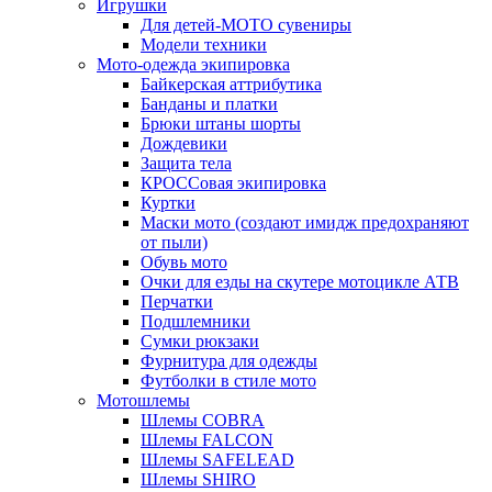
Игрушки
Для детей-МОТО сувениры
Модели техники
Мото-одежда экипировка
Байкерская аттрибутика
Банданы и платки
Брюки штаны шорты
Дождевики
Защита тела
КРОССовая экипировка
Куртки
Маски мото (создают имидж предохраняют
от пыли)
Обувь мото
Очки для езды на скутере мотоцикле АТВ
Перчатки
Подшлемники
Сумки рюкзаки
Фурнитура для одежды
Футболки в стиле мото
Мотошлемы
Шлемы COBRA
Шлемы FALCON
Шлемы SAFELEAD
Шлемы SHIRO