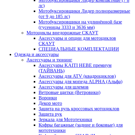
Мотобуксировщики Лидер компактные (7 8
лс)
Мотобуксировщики Лидер полноразмерные
(от 9 до 185 лс)
Мотобуксировщики на удлинённой базе
(гусеницы 3333 и 3636 мм)
Мотоциклы внедорожные СКАУТ
Аксессуары и опции для мотоциклов
СКАУТ
СПЕЦИАЛЬНЫЕ КОМПЛЕКТАЦИИ
Одежда и аксессуары
Аксессуары и тюнинг
Аксессуары KAITI HEBE премиум
(ТАЙВАНЬ)
Аксессуары для ATV (квадроциклов)
Аксессуары для мопеда ALPHA (Альфа)
Аксессуары для шлемов
Ветровые щитки (Ветровики)
Воронки
Декор мото
Защита на руль кроссовых мотоциклов
Защита рук
Зеркала для Мототехники
Кофры багажные (задние и боковые) для
мототехники