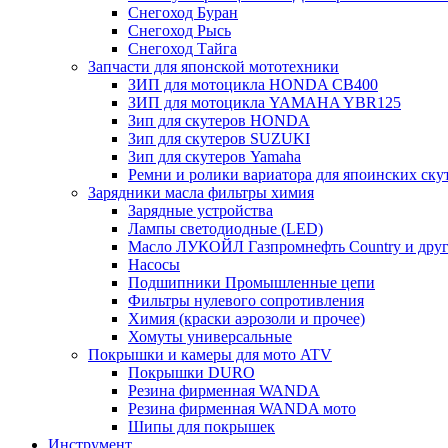
Снегоход Буран
Снегоход Рысь
Снегоход Тайга
Запчасти для японской мототехники
ЗИП для мотоцикла HONDA CB400
ЗИП для мотоцикла YAMAHA YBR125
Зип для скутеров HONDA
Зип для скутеров SUZUKI
Зип для скутеров Yamaha
Ремни и ролики вариатора для япоинских ску
Зарядники масла фильтры химия
Зарядные устройства
Лампы светодиодные (LED)
Масло ЛУКОЙЛ Газпромнефть Country и друг
Насосы
Подшипники Промышленные цепи
Фильтры нулевого сопротивления
Химия (краски аэрозоли и прочее)
Хомуты универсальные
Покрышки и камеры для мото ATV
Покрышки DURO
Резина фирменная WANDA
Резина фирменная WANDA мото
Шипы для покрышек
Инструмент