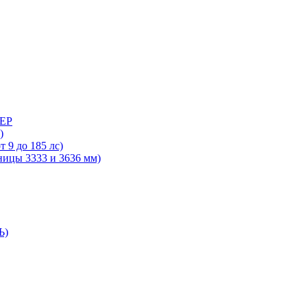
ДЕР
)
 9 до 185 лс)
ницы 3333 и 3636 мм)
Ь)