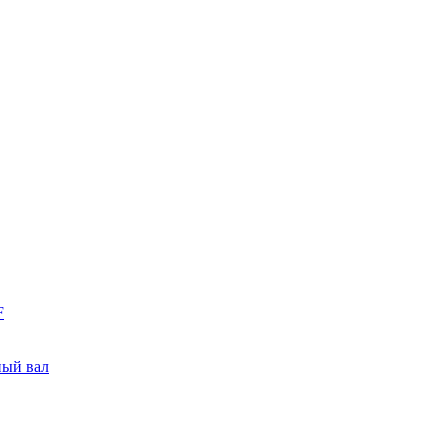
F
ный вал