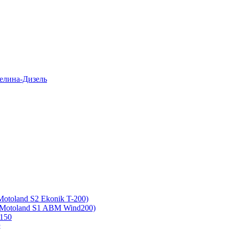
елина-Дизель
otoland S2 Ekonik T-200)
 Motoland S1 ABM Wind200)
150
ш