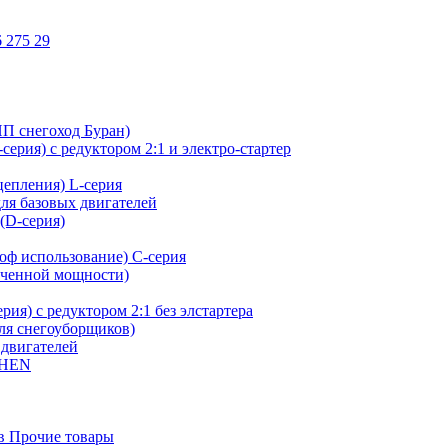
 275 29
ИП снегоход Буран)
ерия) с редуктором 2:1 и электро-стартер
сцепления) L-серия
для базовых двигателей
(D-серия)
оф использование) C-серия
иченной мощности)
ия) с редуктором 2:1 без элстартера
для снегоуборщиков)
 двигателей
SHEN
в Прочие товары