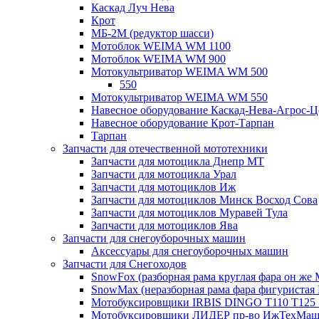
Каскад Луч Нева
Крот
МБ-2М (редуктор шасси)
Мотоблок WEIMA WM 1100
Мотоблок WEIMA WM 900
Мотокультриватор WEIMA WM 500
550
Мотокультриватор WEIMA WM 550
Навесное оборудование Каскад-Нева-Агрос-Ц
Навесное оборудование Крот-Тарпан
Тарпан
Запчасти для отечественной мототехники
Запчасти для мотоцикла Днепр МТ
Запчасти для мотоцикла Урал
Запчасти для мотоциклов Иж
Запчасти для мотоциклов Минск Восход Сова
Запчасти для мотоциклов Муравей Тула
Запчасти для мотоциклов Ява
Запчасти для снегоуборочных машин
Аксессуары для снегоуборочных машин
Запчасти для Снегоходов
SnowFox (разборная рама круглая фара он же M
SnowMax (неразборная рама фара фигуристая
Мотобуксировщики IRBIS DINGO Т110 Т125 
Мотобуксировщики ЛИДЕР пр-во ИжТехМа