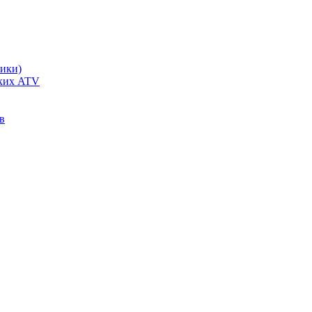
чики)
ских ATV
в