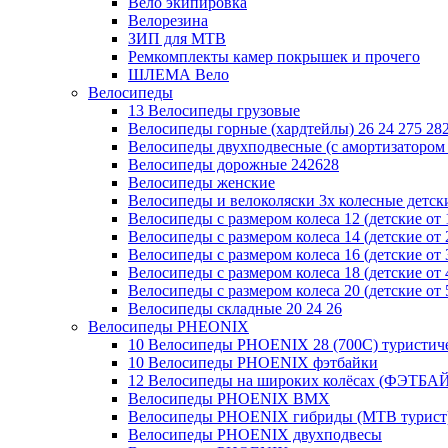
Вело экипировка
Велорезина
ЗИП для MTB
Ремкомплекты камер покрышек и прочего
ШЛЕМА Вело
Велосипеды
13 Велосипеды грузовые
Велосипеды горные (хардтейлы) 26 24 275 28
Велосипеды двухподвесные (с амортизатором 
Велосипеды дорожные 242628
Велосипеды женские
Велосипеды и велоколяски 3х колесные детские
Велосипеды с размером колеса 12 (детские от 1
Велосипеды с размером колеса 14 (детские от 2
Велосипеды с размером колеса 16 (детские от 3
Велосипеды с размером колеса 18 (детские от 4
Велосипеды с размером колеса 20 (детские от 5
Велосипеды складные 20 24 26
Велосипеды PHEONIX
10 Велосипеды PHOENIX 28 (700С) туристич
10 Велосипеды PHOENIX фэтбайки
12 Велосипеды на широких колёсах (ФЭТБА
Велосипеды PHOENIX BMX
Велосипеды PHOENIX гибриды (MTB турист
Велосипеды PHOENIX двухподвесы