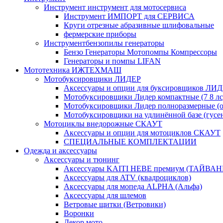
Инструмент инструмент для мотосервиса
Инструмент ИМПОРТ для СЕРВИСА
Круги отрезные абразивные шлифовальные
фермерские приборы
Инструментбензопилы генераторы
Бензо Генераторы Мотопомпы Компрессоры
Генераторы и помпы LIFAN
Мототехника ИЖТЕХМАШ
Мотобуксировщики ЛИДЕР
Аксессуары и опции для буксировщиков ЛИ
Мотобуксировщики Лидер компактные (7 8 лс
Мотобуксировщики Лидер полноразмерные (от
Мотобуксировщики на удлинённой базе (гусе
Мотоциклы внедорожные СКАУТ
Аксессуары и опции для мотоциклов СКАУТ
СПЕЦИАЛЬНЫЕ КОМПЛЕКТАЦИИ
Одежда и аксессуары
Аксессуары и тюнинг
Аксессуары KAITI HEBE премиум (ТАЙВАН
Аксессуары для ATV (квадроциклов)
Аксессуары для мопеда ALPHA (Альфа)
Аксессуары для шлемов
Ветровые щитки (Ветровики)
Воронки
Декор мото