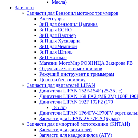
Масла)
Запчасти
Запчасти для Бензопил мотокос триммеров
Аксессуары
ЗиП для бензопил Цыганка
ЗиП для ЕСНО
ЗиП для Партнер
ЗиП для Хускварна
ЗиП для Чемпион
ЗиП для Штиль
ЗиП мотокос
Магазин МотоМир РОЗНИЦА Закирова РВ
Отдельные части механизмов
Режущий инструмент к триммерам
Цепи на бензопилилу
Запчасти для двигателей LIFAN
Двигатели LIFAN 152F-154F (25-35 лс)
Двигатели LIFAN 168-FA2 (МБ-2М) 160F-190
Двигатели LIFAN 192F 192F2 (170
185 лс)
Двигатели LIFAN 1Р64FV-1Р70FV вертикаль
Запчасти для LIFAN 2V77F-A (Буран)
Запчасти для импортной мототехники (КИТАЙ)
Запчасти для двигателей
Запчасти для квадроциклов (ATV)