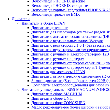
Велосипеды PHOENIX детские
Велосипеды PHOENIX складные
Велосипеды горные (хардтейлы) PHOENIX 26
Велосипеды трюковые BMX
Двигатели
Двигатели в сборе LIFAN
Двигатели дизельные
Двигатели для снегоходов (см также раздел З
Двигатели с автоматическим сцеплением (DR-с
Двигатели с вертикальным валом V-серия
Двигатели с редуктором 2:1 6:1 (без автомат 
Двигатели с редуктором с автом сцеплением 
Двигатели с ручным и электро стартером 12В 
Двигатели с ручным стартером
Двигатели с ручным стартером серия PRO (пр
Двигатели с ручным стартером серия Т (увел
Двигатель для мотокосы LIFAN
Двигатель с автоматическим сцеплением (R-сер
Зимние двигатели (S-серия) элстартер 220В (
Комплекты электрооборудования для базовых
Двигатели универсальные B&S MAGNUM ZONG
Двигатели в сборе MAGNUM
Двигатели в сборе UNIT
Двигатели в сборе ZONGSHEN
Масло рекомендуемое (более широкий выбор 