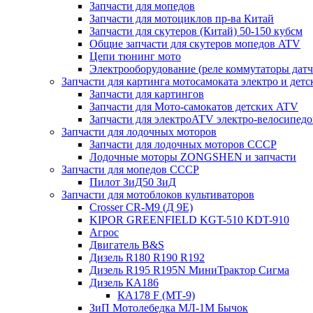
Запчасти для мопедов
Запчасти для мотоциклов пр-ва Китай
Запчасти для скутеров (Китай) 50-150 кубсм
Общие запчасти для скутеров мопедов ATV
Цепи тюнинг мото
Электрооборудование (реле коммутаторы дат
Запчасти для картинга мотосамоката электро и дет
Запчасти для картингов
Запчасти для Мото-самокатов детских ATV
Запчасти для электроATV электро-велосипедо
Запчасти для лодочных моторов
Запчасти для лодочных моторов СССР
Лодочные моторы ZONGSHEN и запчасти
Запчасти для мопедов СССР
Пилот ЗиД50 ЗиД
Запчасти для мотоблоков культиваторов
Crosser CR-M9 (Д 9Е)
KIPOR GREENFIELD KGT-510 KDT-910
Агрос
Двигатель B&S
Дизель R180 R190 R192
Дизель R195 R195N МиниТрактор Сигма
Дизель КА186
КА178 F (МТ-9)
ЗиП Мотолебедка МЛ-1М Бычок