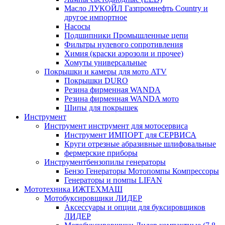
Масло ЛУКОЙЛ Газпромнефть Country и
другое импортное
Насосы
Подшипники Промышленные цепи
Фильтры нулевого сопротивления
Химия (краски аэрозоли и прочее)
Хомуты универсальные
Покрышки и камеры для мото ATV
Покрышки DURO
Резина фирменная WANDA
Резина фирменная WANDA мото
Шипы для покрышек
Инструмент
Инструмент инструмент для мотосервиса
Инструмент ИМПОРТ для СЕРВИСА
Круги отрезные абразивные шлифовальные
фермерские приборы
Инструментбензопилы генераторы
Бензо Генераторы Мотопомпы Компрессоры
Генераторы и помпы LIFAN
Мототехника ИЖТЕХМАШ
Мотобуксировщики ЛИДЕР
Аксессуары и опции для буксировщиков
ЛИДЕР