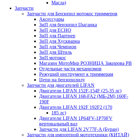
Масла)
Запчасти
Запчасти для Бензопил мотокос триммеров
Аксессуары
ЗиП для бензопил Цыганка
ЗиП для ЕСНО
ЗиП для Партнер
ЗиП для Хускварна
ЗиП для Чемпион
ЗиП для Штиль
ЗиП мотокос
Магазин МотоМир РОЗНИЦА Закирова РВ
Отдельные части механизмов
Режущий инструмент к триммерам
Цепи на бензопилилу
Запчасти для двигателей LIFAN
Двигатели LIFAN 152F-154F (25-35 лс)
Двигатели LIFAN 168-FA2 (МБ-2М) 160F-
190F
Двигатели LIFAN 192F 192F2 (170
185 лс)
Двигатели LIFAN 1Р64FV-1Р70FV
вертикальный вал
Запчасти для LIFAN 2V77F-A (Буран)
Запчасти для импортной мототехники (КИТАЙ)