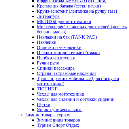
Кофры багажные SHAD (Испания)
Крепления багажа (сетки пауки)
Круиз-асистент (лентяйка на ручку газа)
Литература
МЕТИЗЫ для мототехники
Миксеры для 2х тактных двигателей (мешать
бензин+масло)
Накладки на бак (TANK PAD)
Наклейки
Оплетки и чехольчики
Пленки тонировочные обтяжки
Пробки и заглушки
Ручки руля
Спинки пассажира
Стразы и стразовые наклейки
Трапы и рампы мобильные (для погрузки
мототехники)
ТЮНИНГ
Чехлы для мототехники
Чехлы для сидений и обтяжки сидений
Щетки
Ящики универсальные
Зимние товары туризм
Зимние виды товаров
Туризм Спорт Отдых