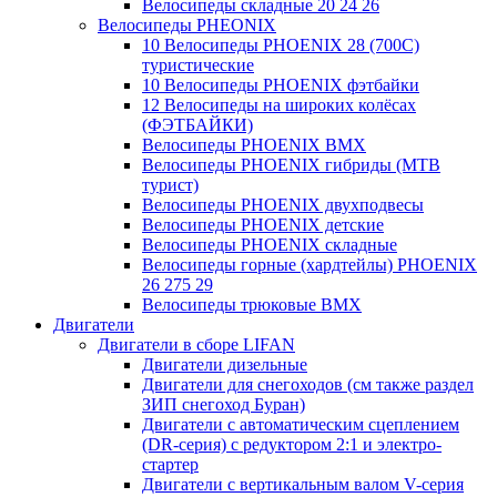
Велосипеды складные 20 24 26
Велосипеды PHEONIX
10 Велосипеды PHOENIX 28 (700С)
туристические
10 Велосипеды PHOENIX фэтбайки
12 Велосипеды на широких колёсах
(ФЭТБАЙКИ)
Велосипеды PHOENIX BMX
Велосипеды PHOENIX гибриды (MTB
турист)
Велосипеды PHOENIX двухподвесы
Велосипеды PHOENIX детские
Велосипеды PHOENIX складные
Велосипеды горные (хардтейлы) PHOENIX
26 275 29
Велосипеды трюковые BMX
Двигатели
Двигатели в сборе LIFAN
Двигатели дизельные
Двигатели для снегоходов (см также раздел
ЗИП снегоход Буран)
Двигатели с автоматическим сцеплением
(DR-серия) с редуктором 2:1 и электро-
стартер
Двигатели с вертикальным валом V-серия