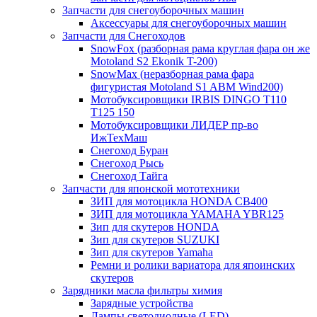
Запчасти для снегоуборочных машин
Аксессуары для снегоуборочных машин
Запчасти для Снегоходов
SnowFox (разборная рама круглая фара он же
Motoland S2 Ekonik T-200)
SnowMax (неразборная рама фара
фигуристая Motoland S1 ABM Wind200)
Мотобуксировщики IRBIS DINGO Т110
Т125 150
Мотобуксировщики ЛИДЕР пр-во
ИжТехМаш
Снегоход Буран
Снегоход Рысь
Снегоход Тайга
Запчасти для японской мототехники
ЗИП для мотоцикла HONDA CB400
ЗИП для мотоцикла YAMAHA YBR125
Зип для скутеров HONDA
Зип для скутеров SUZUKI
Зип для скутеров Yamaha
Ремни и ролики вариатора для япоинских
скутеров
Зарядники масла фильтры химия
Зарядные устройства
Лампы светодиодные (LED)