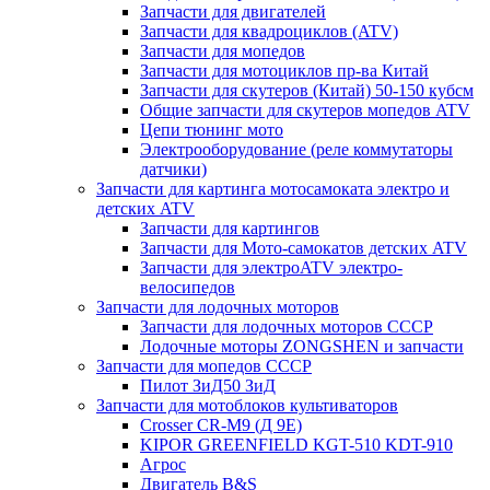
Запчасти для двигателей
Запчасти для квадроциклов (ATV)
Запчасти для мопедов
Запчасти для мотоциклов пр-ва Китай
Запчасти для скутеров (Китай) 50-150 кубсм
Общие запчасти для скутеров мопедов ATV
Цепи тюнинг мото
Электрооборудование (реле коммутаторы
датчики)
Запчасти для картинга мотосамоката электро и
детских ATV
Запчасти для картингов
Запчасти для Мото-самокатов детских ATV
Запчасти для электроATV электро-
велосипедов
Запчасти для лодочных моторов
Запчасти для лодочных моторов СССР
Лодочные моторы ZONGSHEN и запчасти
Запчасти для мопедов СССР
Пилот ЗиД50 ЗиД
Запчасти для мотоблоков культиваторов
Crosser CR-M9 (Д 9Е)
KIPOR GREENFIELD KGT-510 KDT-910
Агрос
Двигатель B&S