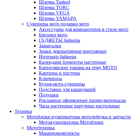
Шлемы Tanked
Шлемы TORC
Шлемы VEGA
Шлемы YAMAPA
Сувениры мото подарки мото
Аксессуары для компьютеров в стиле мото
Брелоки мото
ГАДЖЕТЫ байкера
Зажигалки
Знаки декоративные винтажные
Интерьер байкера
Календари блокноты настенные
Канцелярские товары на тему МОТО
Картины и постеры
Ключницы
Кухня-мото-сувениры
Подставки для карандашей
Подушки
Рекламное оформление промо-материалы
Часы настенные наручные настольные
Техника
Мотоблоки культиваторы мотолебедка и запчасти
Мотокультиваторы Мотоблоки
Мототехника
Машинокомплекты