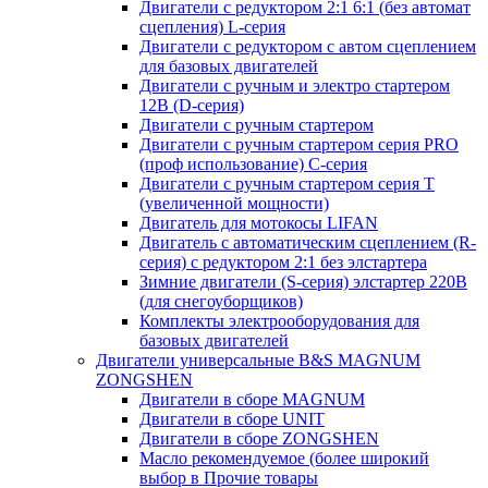
Двигатели с редуктором 2:1 6:1 (без автомат
сцепления) L-серия
Двигатели с редуктором с автом сцеплением
для базовых двигателей
Двигатели с ручным и электро стартером
12В (D-серия)
Двигатели с ручным стартером
Двигатели с ручным стартером серия PRO
(проф использование) C-серия
Двигатели с ручным стартером серия Т
(увеличенной мощности)
Двигатель для мотокосы LIFAN
Двигатель с автоматическим сцеплением (R-
серия) с редуктором 2:1 без элстартера
Зимние двигатели (S-серия) элстартер 220В
(для снегоуборщиков)
Комплекты электрооборудования для
базовых двигателей
Двигатели универсальные B&S MAGNUM
ZONGSHEN
Двигатели в сборе MAGNUM
Двигатели в сборе UNIT
Двигатели в сборе ZONGSHEN
Масло рекомендуемое (более широкий
выбор в Прочие товары