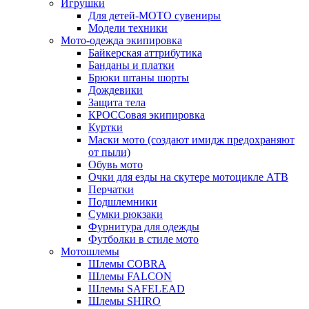
Игрушки
Для детей-МОТО сувениры
Модели техники
Мото-одежда экипировка
Байкерская аттрибутика
Банданы и платки
Брюки штаны шорты
Дождевики
Защита тела
КРОССовая экипировка
Куртки
Маски мото (создают имидж предохраняют
от пыли)
Обувь мото
Очки для езды на скутере мотоцикле АТВ
Перчатки
Подшлемники
Сумки рюкзаки
Фурнитура для одежды
Футболки в стиле мото
Мотошлемы
Шлемы COBRA
Шлемы FALCON
Шлемы SAFELEAD
Шлемы SHIRO