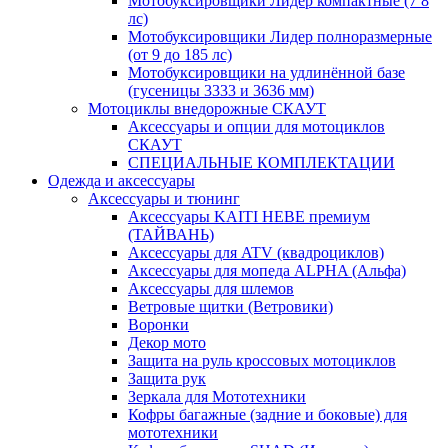
Мотобуксировщики Лидер компактные (7 8
лс)
Мотобуксировщики Лидер полноразмерные
(от 9 до 185 лс)
Мотобуксировщики на удлинённой базе
(гусеницы 3333 и 3636 мм)
Мотоциклы внедорожные СКАУТ
Аксессуары и опции для мотоциклов
СКАУТ
СПЕЦИАЛЬНЫЕ КОМПЛЕКТАЦИИ
Одежда и аксессуары
Аксессуары и тюнинг
Аксессуары KAITI HEBE премиум
(ТАЙВАНЬ)
Аксессуары для ATV (квадроциклов)
Аксессуары для мопеда ALPHA (Альфа)
Аксессуары для шлемов
Ветровые щитки (Ветровики)
Воронки
Декор мото
Защита на руль кроссовых мотоциклов
Защита рук
Зеркала для Мототехники
Кофры багажные (задние и боковые) для
мототехники