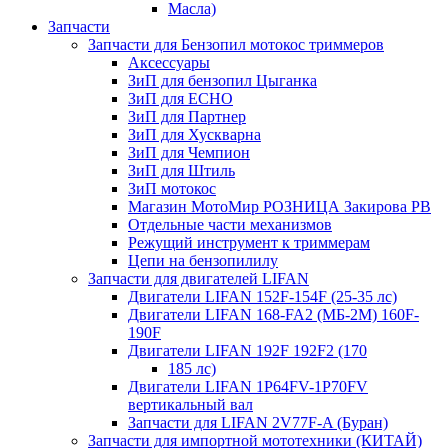
Масла)
Запчасти
Запчасти для Бензопил мотокос триммеров
Аксессуары
ЗиП для бензопил Цыганка
ЗиП для ЕСНО
ЗиП для Партнер
ЗиП для Хускварна
ЗиП для Чемпион
ЗиП для Штиль
ЗиП мотокос
Магазин МотоМир РОЗНИЦА Закирова РВ
Отдельные части механизмов
Режущий инструмент к триммерам
Цепи на бензопилилу
Запчасти для двигателей LIFAN
Двигатели LIFAN 152F-154F (25-35 лс)
Двигатели LIFAN 168-FA2 (МБ-2М) 160F-
190F
Двигатели LIFAN 192F 192F2 (170
185 лс)
Двигатели LIFAN 1Р64FV-1Р70FV
вертикальный вал
Запчасти для LIFAN 2V77F-A (Буран)
Запчасти для импортной мототехники (КИТАЙ)