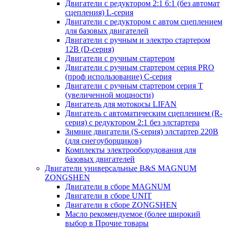
Двигатели с редуктором 2:1 6:1 (без автомат
сцепления) L-серия
Двигатели с редуктором с автом сцеплением
для базовых двигателей
Двигатели с ручным и электро стартером
12В (D-серия)
Двигатели с ручным стартером
Двигатели с ручным стартером серия PRO
(проф использование) C-серия
Двигатели с ручным стартером серия Т
(увеличенной мощности)
Двигатель для мотокосы LIFAN
Двигатель с автоматическим сцеплением (R-
серия) с редуктором 2:1 без элстартера
Зимние двигатели (S-серия) элстартер 220В
(для снегоуборщиков)
Комплекты электрооборудования для
базовых двигателей
Двигатели универсальные B&S MAGNUM
ZONGSHEN
Двигатели в сборе MAGNUM
Двигатели в сборе UNIT
Двигатели в сборе ZONGSHEN
Масло рекомендуемое (более широкий
выбор в Прочие товары