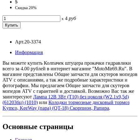
5
Скидка 20%
4
руб
x
Арт.20-3374
Информация
Вы можете купить Колпачек штуцера прокачки гидравлики
всего за 4.00 рублей в интернет магазине "MotoMir69.Ru". В
магазине представлены Общие запчасти для скутеров мопедов
ATV с описаниями, а так же подробные характеристики и
фотографии. Мы предлагаем Общие запчасти для скутеров
мопедов ATV с гарантией и доставкой. Возможно Вас так же
заинтересуют
Лампа 12В 3Вт (Т10) без цоколя (W2.1x9,5d)
(61203бц) (1010)
или
Колодки тормозные дисковый тормоз
Kymco, KeeWay (пара) (QT-18) Скорпион, Рапира
.
Основные
страницы
Главная