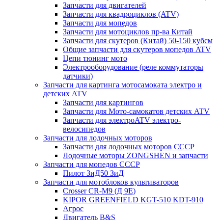
Запчасти для двигателей
Запчасти для квадроциклов (ATV)
Запчасти для мопедов
Запчасти для мотоциклов пр-ва Китай
Запчасти для скутеров (Китай) 50-150 кубсм
Общие запчасти для скутеров мопедов ATV
Цепи тюнинг мото
Электрооборудование (реле коммутаторы
датчики)
Запчасти для картинга мотосамоката электро и
детских ATV
Запчасти для картингов
Запчасти для Мото-самокатов детских ATV
Запчасти для электроATV электро-
велосипедов
Запчасти для лодочных моторов
Запчасти для лодочных моторов СССР
Лодочные моторы ZONGSHEN и запчасти
Запчасти для мопедов СССР
Пилот ЗиД50 ЗиД
Запчасти для мотоблоков культиваторов
Crosser CR-M9 (Д 9Е)
KIPOR GREENFIELD KGT-510 KDT-910
Агрос
Двигатель B&S