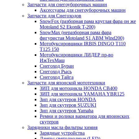
Запчасти для снегоуборочных машин
Аксессуары для снегоуборочных машин
Запчасти для Снегоходов
SnowFox (разборная рама круглая фара он же
Motoland S2 Ekonik T-200)
SnowMax (неразборная рама фара
фигуристая Motoland S1 ABM Wind200)
Мотобуксировщики IRBIS DINGO Т110
Т125 150
Мотобуксировщики ЛИДЕР пр-во
ИжТехМаш
Снегоход Буран
Снегоход Рысь
Снегоход Тайга
Запчасти для японской мототехники
ЗИП для мотоцикла HONDA CB400
ЗИП для мотоцикла YAMAHA YBR125
Зип для скутеров HONDA
Зип для скутеров SUZUKI
Зип для скутеров Yamaha
Ремни и ролики вариатора для япоинских
скутеров
Зарядники масла фильтры химия
Зарядные устройства
Лампы светодиодные (LED)