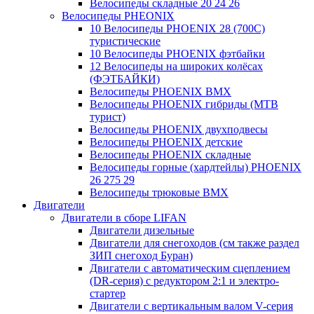
Велосипеды складные 20 24 26
Велосипеды PHEONIX
10 Велосипеды PHOENIX 28 (700С)
туристические
10 Велосипеды PHOENIX фэтбайки
12 Велосипеды на широких колёсах
(ФЭТБАЙКИ)
Велосипеды PHOENIX BMX
Велосипеды PHOENIX гибриды (MTB
турист)
Велосипеды PHOENIX двухподвесы
Велосипеды PHOENIX детские
Велосипеды PHOENIX складные
Велосипеды горные (хардтейлы) PHOENIX
26 275 29
Велосипеды трюковые BMX
Двигатели
Двигатели в сборе LIFAN
Двигатели дизельные
Двигатели для снегоходов (см также раздел
ЗИП снегоход Буран)
Двигатели с автоматическим сцеплением
(DR-серия) с редуктором 2:1 и электро-
стартер
Двигатели с вертикальным валом V-серия