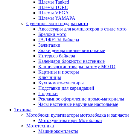
Шлемы Tanked
Шлемы TORC
Шлемы VEGA
Шлемы YAMAPA
Сувениры мото подарки мото
Аксессуары для компьютеров в стиле мото
Брелоки мото
ГАДЖЕТЫ байкера
Зажигалки
Знаки декоративные винтажные
Интерьер байкера
Календари блокноты настенные
Канцелярские товары на тему МОТО
Картины и постеры
Ключницы
Кухня-мото-сувениры
Подставки для карандашей
Подушки
Рекламное оформление промо-материалы
Часы настенные наручные настольные
Техника
Мотоблоки культиваторы мотолебедка и запчасти
Мотокультиваторы Мотоблоки
Мототехника
Машинокомплекты