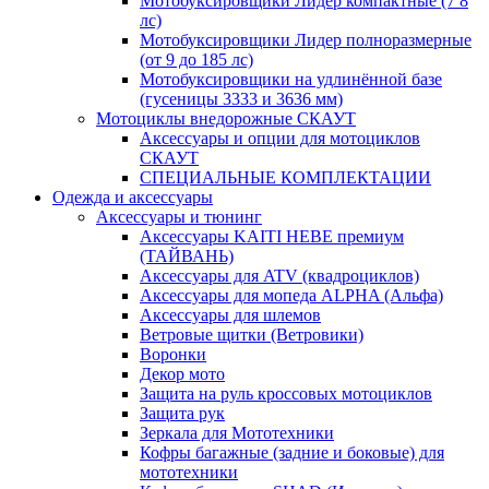
Мотобуксировщики Лидер компактные (7 8
лс)
Мотобуксировщики Лидер полноразмерные
(от 9 до 185 лс)
Мотобуксировщики на удлинённой базе
(гусеницы 3333 и 3636 мм)
Мотоциклы внедорожные СКАУТ
Аксессуары и опции для мотоциклов
СКАУТ
СПЕЦИАЛЬНЫЕ КОМПЛЕКТАЦИИ
Одежда и аксессуары
Аксессуары и тюнинг
Аксессуары KAITI HEBE премиум
(ТАЙВАНЬ)
Аксессуары для ATV (квадроциклов)
Аксессуары для мопеда ALPHA (Альфа)
Аксессуары для шлемов
Ветровые щитки (Ветровики)
Воронки
Декор мото
Защита на руль кроссовых мотоциклов
Защита рук
Зеркала для Мототехники
Кофры багажные (задние и боковые) для
мототехники