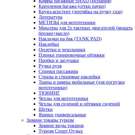
Кофры багажные SHAD (Испания)
Крепления багажа (сетки пауки)
Круиз-асистент (лентяйка на ручку газа)
Литература
МЕТИЗЫ для мототехники
Миксеры для 2х тактных двигателей (мешать
бензин+масло)
Накладки на бак (TANK PAD)
Наклейки
Оплетки и чехольчики
Пленки тонировочные обтяжки
Пробки и заглушки
Ручки руля
Спинки пассажира
Стразы и стразовые наклейки
Трапы и рампы мобильные (для погрузки
мототехники)
ТЮНИНГ
Чехлы для мототехники
Чехлы для сидений и обтяжки сидений
Щетки
Ящики универсальные
Зимние товары туризм
Зимние виды товаров
Туризм Спорт Отдых