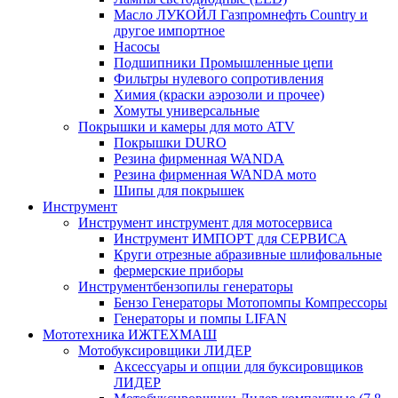
Масло ЛУКОЙЛ Газпромнефть Country и
другое импортное
Насосы
Подшипники Промышленные цепи
Фильтры нулевого сопротивления
Химия (краски аэрозоли и прочее)
Хомуты универсальные
Покрышки и камеры для мото ATV
Покрышки DURO
Резина фирменная WANDA
Резина фирменная WANDA мото
Шипы для покрышек
Инструмент
Инструмент инструмент для мотосервиса
Инструмент ИМПОРТ для СЕРВИСА
Круги отрезные абразивные шлифовальные
фермерские приборы
Инструментбензопилы генераторы
Бензо Генераторы Мотопомпы Компрессоры
Генераторы и помпы LIFAN
Мототехника ИЖТЕХМАШ
Мотобуксировщики ЛИДЕР
Аксессуары и опции для буксировщиков
ЛИДЕР