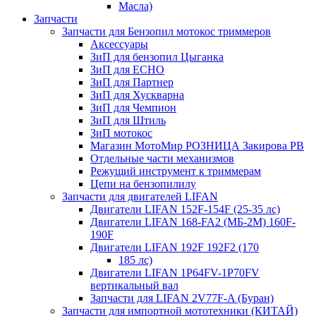
Масла)
Запчасти
Запчасти для Бензопил мотокос триммеров
Аксессуары
ЗиП для бензопил Цыганка
ЗиП для ЕСНО
ЗиП для Партнер
ЗиП для Хускварна
ЗиП для Чемпион
ЗиП для Штиль
ЗиП мотокос
Магазин МотоМир РОЗНИЦА Закирова РВ
Отдельные части механизмов
Режущий инструмент к триммерам
Цепи на бензопилилу
Запчасти для двигателей LIFAN
Двигатели LIFAN 152F-154F (25-35 лс)
Двигатели LIFAN 168-FA2 (МБ-2М) 160F-
190F
Двигатели LIFAN 192F 192F2 (170
185 лс)
Двигатели LIFAN 1Р64FV-1Р70FV
вертикальный вал
Запчасти для LIFAN 2V77F-A (Буран)
Запчасти для импортной мототехники (КИТАЙ)