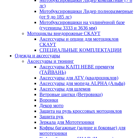
Мотобуксировщики Лидер компактные (7 8
лс)
Мотобуксировщики Лидер полноразмерные
(от 9 до 185 лс)
Мотобуксировщики на удлинённой базе
(гусеницы 3333 и 3636 мм)
Мотоциклы внедорожные СКАУТ
Аксессуары и опции для мотоциклов
СКАУТ
СПЕЦИАЛЬНЫЕ КОМПЛЕКТАЦИИ
Одежда и аксессуары
Аксессуары и тюнинг
Аксессуары KAITI HEBE премиум
(ТАЙВАНЬ)
Аксессуары для ATV (квадроциклов)
Аксессуары для мопеда ALPHA (Альфа)
Аксессуары для шлемов
Ветровые щитки (Ветровики)
Воронки
Декор мото
Защита на руль кроссовых мотоциклов
Защита рук
Зеркала для Мототехники
Кофры багажные (задние и боковые) для
мототехники