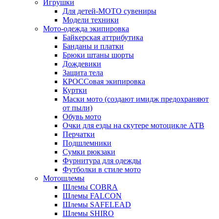
Игрушки
Для детей-МОТО сувениры
Модели техники
Мото-одежда экипировка
Байкерская аттрибутика
Банданы и платки
Брюки штаны шорты
Дождевики
Защита тела
КРОССовая экипировка
Куртки
Маски мото (создают имидж предохраняют
от пыли)
Обувь мото
Очки для езды на скутере мотоцикле АТВ
Перчатки
Подшлемники
Сумки рюкзаки
Фурнитура для одежды
Футболки в стиле мото
Мотошлемы
Шлемы COBRA
Шлемы FALCON
Шлемы SAFELEAD
Шлемы SHIRO