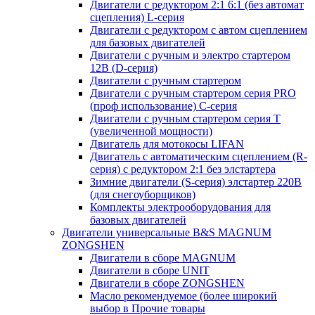
Двигатели с редуктором 2:1 6:1 (без автомат
сцепления) L-серия
Двигатели с редуктором с автом сцеплением
для базовых двигателей
Двигатели с ручным и электро стартером
12В (D-серия)
Двигатели с ручным стартером
Двигатели с ручным стартером серия PRO
(проф использование) C-серия
Двигатели с ручным стартером серия Т
(увеличенной мощности)
Двигатель для мотокосы LIFAN
Двигатель с автоматическим сцеплением (R-
серия) с редуктором 2:1 без элстартера
Зимние двигатели (S-серия) элстартер 220В
(для снегоуборщиков)
Комплекты электрооборудования для
базовых двигателей
Двигатели универсальные B&S MAGNUM
ZONGSHEN
Двигатели в сборе MAGNUM
Двигатели в сборе UNIT
Двигатели в сборе ZONGSHEN
Масло рекомендуемое (более широкий
выбор в Прочие товары