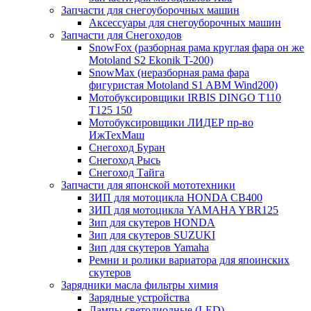
Запчасти для снегоуборочных машин
Аксессуары для снегоуборочных машин
Запчасти для Снегоходов
SnowFox (разборная рама круглая фара он же
Motoland S2 Ekonik T-200)
SnowMax (неразборная рама фара
фигуристая Motoland S1 ABM Wind200)
Мотобуксировщики IRBIS DINGO Т110
Т125 150
Мотобуксировщики ЛИДЕР пр-во
ИжТехМаш
Снегоход Буран
Снегоход Рысь
Снегоход Тайга
Запчасти для японской мототехники
ЗИП для мотоцикла HONDA CB400
ЗИП для мотоцикла YAMAHA YBR125
Зип для скутеров HONDA
Зип для скутеров SUZUKI
Зип для скутеров Yamaha
Ремни и ролики вариатора для япоинских
скутеров
Зарядники масла фильтры химия
Зарядные устройства
Лампы светодиодные (LED)