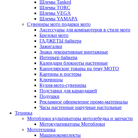
Шлемы Tanked
Шлемы TORC
Шлемы VEGA
Шлемы YAMAPA
Сувениры мото подарки мото
Аксессуары для компьютеров в стиле мото
Брелоки мото
ГАДЖЕТЫ байкера
Зажигалки
Знаки декоративные винтажные
Интерьер байкера
Календари блокноты настенные
Канцелярские товары на тему МОТО
Картины и постеры
Ключницы
Кухня-мото-сувениры
Подставки для карандашей
Подушки
Рекламное оформление промо-материалы
Часы настенные наручные настольные
Техника
Мотоблоки культиваторы мотолебедка и запчасти
Мотокультиваторы Мотоблоки
Мототехника
Машинокомплекты