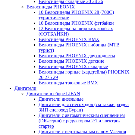
Велосипеды складные 20 24 26
Велосипеды PHEONIX
10 Велосипеды PHOENIX 28 (700С)
туристические
10 Велосипеды PHOENIX фэтбайки
12 Велосипеды на широких колёсах
(ФЭТБАЙКИ)
Велосипеды PHOENIX BMX
Велосипеды PHOENIX гибриды (MTB
турист)
Велосипеды PHOENIX двухподвесы
Велосипеды PHOENIX детские
Велосипеды PHOENIX складные
Велосипеды горные (хардтейлы) PHOENIX
26 275 29
Велосипеды трюковые BMX
Двигатели
Двигатели в сборе LIFAN
Двигатели дизельные
Двигатели для снегоходов (см также раздел
ЗИП снегоход Буран)
Двигатели с автоматическим сцеплением
(DR-серия) с редуктором 2:1 и электро-
стартер
Двигатели с вертикальным валом V-серия