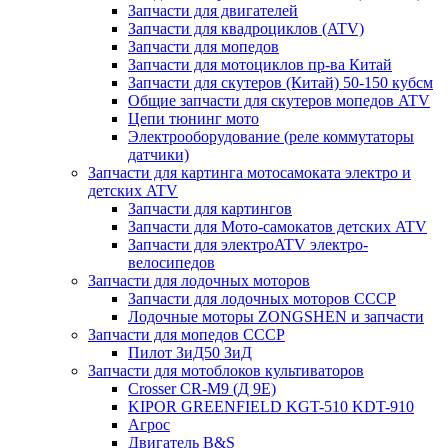
Запчасти для двигателей
Запчасти для квадроциклов (ATV)
Запчасти для мопедов
Запчасти для мотоциклов пр-ва Китай
Запчасти для скутеров (Китай) 50-150 кубсм
Общие запчасти для скутеров мопедов ATV
Цепи тюнинг мото
Электрооборудование (реле коммутаторы
датчики)
Запчасти для картинга мотосамоката электро и
детских ATV
Запчасти для картингов
Запчасти для Мото-самокатов детских ATV
Запчасти для электроATV электро-
велосипедов
Запчасти для лодочных моторов
Запчасти для лодочных моторов СССР
Лодочные моторы ZONGSHEN и запчасти
Запчасти для мопедов СССР
Пилот ЗиД50 ЗиД
Запчасти для мотоблоков культиваторов
Crosser CR-M9 (Д 9Е)
KIPOR GREENFIELD KGT-510 KDT-910
Агрос
Двигатель B&S