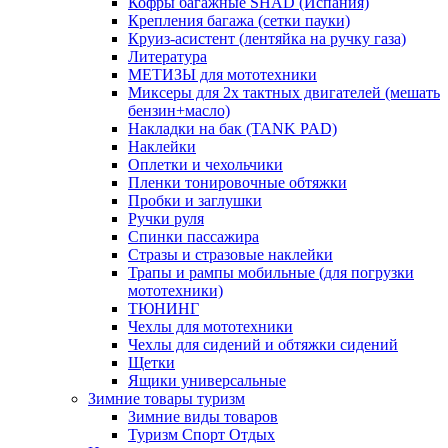
Кофры багажные SHAD (Испания)
Крепления багажа (сетки пауки)
Круиз-асистент (лентяйка на ручку газа)
Литература
МЕТИЗЫ для мототехники
Миксеры для 2х тактных двигателей (мешать
бензин+масло)
Накладки на бак (TANK PAD)
Наклейки
Оплетки и чехольчики
Пленки тонировочные обтяжки
Пробки и заглушки
Ручки руля
Спинки пассажира
Стразы и стразовые наклейки
Трапы и рампы мобильные (для погрузки
мототехники)
ТЮНИНГ
Чехлы для мототехники
Чехлы для сидений и обтяжки сидений
Щетки
Ящики универсальные
Зимние товары туризм
Зимние виды товаров
Туризм Спорт Отдых