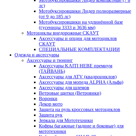
Мотобуксировщики Лидер компактные (7 8
лс)
Мотобуксировщики Лидер полноразмерные
(от 9 до 185 лс)
Мотобуксировщики на удлинённой базе
(гусеницы 3333 и 3636 мм)
Мотоциклы внедорожные СКАУТ
Аксессуары и опции для мотоциклов
СКАУТ
СПЕЦИАЛЬНЫЕ КОМПЛЕКТАЦИИ
Одежда и аксессуары
Аксессуары и тюнинг
Аксессуары KAITI HEBE премиум
(ТАЙВАНЬ)
Аксессуары для ATV (квадроциклов)
Аксессуары для мопеда ALPHA (Альфа)
Аксессуары для шлемов
Ветровые щитки (Ветровики)
Воронки
Декор мото
Защита на руль кроссовых мотоциклов
Защита рук
Зеркала для Мототехники
Кофры багажные (задние и боковые) для
мототехники