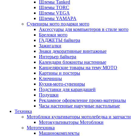
Шлемы Tanked
Шлемы TORC
Шлемы VEGA
Шлемы YAMAPA
Сувениры мото подарки мото
Аксессуары для компьютеров в стиле мото
Брелоки мото
ГАДЖЕТЫ байкера
Зажигалки
Знаки декоративные винтажные
Интерьер байкера
Календари блокноты настенные
Канцелярские товары на тему МОТО
Картины и постеры
Ключницы
Кухня-мото-сувениры
Подставки для карандашей
Подушки
Рекламное оформление промо-материалы
Часы настенные наручные настольные
Техника
Мотоблоки культиваторы мотолебедка и запчасти
Мотокультиваторы Мотоблоки
Мототехника
Машинокомплекты