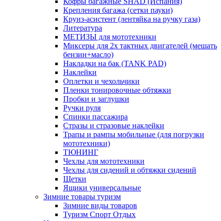
Кофры багажные SHAD (Испания)
Крепления багажа (сетки пауки)
Круиз-асистент (лентяйка на ручку газа)
Литература
МЕТИЗЫ для мототехники
Миксеры для 2х тактных двигателей (мешать
бензин+масло)
Накладки на бак (TANK PAD)
Наклейки
Оплетки и чехольчики
Пленки тонировочные обтяжки
Пробки и заглушки
Ручки руля
Спинки пассажира
Стразы и стразовые наклейки
Трапы и рампы мобильные (для погрузки
мототехники)
ТЮНИНГ
Чехлы для мототехники
Чехлы для сидений и обтяжки сидений
Щетки
Ящики универсальные
Зимние товары туризм
Зимние виды товаров
Туризм Спорт Отдых