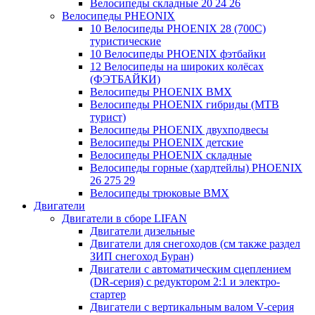
Велосипеды складные 20 24 26
Велосипеды PHEONIX
10 Велосипеды PHOENIX 28 (700С)
туристические
10 Велосипеды PHOENIX фэтбайки
12 Велосипеды на широких колёсах
(ФЭТБАЙКИ)
Велосипеды PHOENIX BMX
Велосипеды PHOENIX гибриды (MTB
турист)
Велосипеды PHOENIX двухподвесы
Велосипеды PHOENIX детские
Велосипеды PHOENIX складные
Велосипеды горные (хардтейлы) PHOENIX
26 275 29
Велосипеды трюковые BMX
Двигатели
Двигатели в сборе LIFAN
Двигатели дизельные
Двигатели для снегоходов (см также раздел
ЗИП снегоход Буран)
Двигатели с автоматическим сцеплением
(DR-серия) с редуктором 2:1 и электро-
стартер
Двигатели с вертикальным валом V-серия