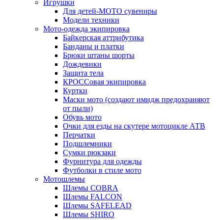
Игрушки
Для детей-МОТО сувениры
Модели техники
Мото-одежда экипировка
Байкерская аттрибутика
Банданы и платки
Брюки штаны шорты
Дождевики
Защита тела
КРОССовая экипировка
Куртки
Маски мото (создают имидж предохраняют
от пыли)
Обувь мото
Очки для езды на скутере мотоцикле АТВ
Перчатки
Подшлемники
Сумки рюкзаки
Фурнитура для одежды
Футболки в стиле мото
Мотошлемы
Шлемы COBRA
Шлемы FALCON
Шлемы SAFELEAD
Шлемы SHIRO