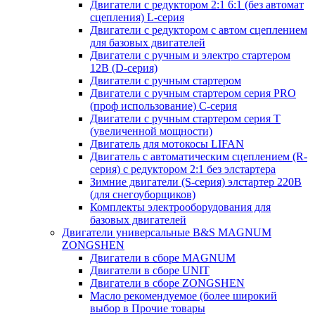
Двигатели с редуктором 2:1 6:1 (без автомат
сцепления) L-серия
Двигатели с редуктором с автом сцеплением
для базовых двигателей
Двигатели с ручным и электро стартером
12В (D-серия)
Двигатели с ручным стартером
Двигатели с ручным стартером серия PRO
(проф использование) C-серия
Двигатели с ручным стартером серия Т
(увеличенной мощности)
Двигатель для мотокосы LIFAN
Двигатель с автоматическим сцеплением (R-
серия) с редуктором 2:1 без элстартера
Зимние двигатели (S-серия) элстартер 220В
(для снегоуборщиков)
Комплекты электрооборудования для
базовых двигателей
Двигатели универсальные B&S MAGNUM
ZONGSHEN
Двигатели в сборе MAGNUM
Двигатели в сборе UNIT
Двигатели в сборе ZONGSHEN
Масло рекомендуемое (более широкий
выбор в Прочие товары