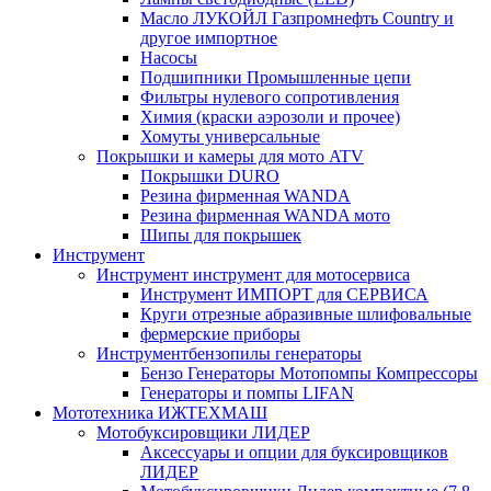
Масло ЛУКОЙЛ Газпромнефть Country и
другое импортное
Насосы
Подшипники Промышленные цепи
Фильтры нулевого сопротивления
Химия (краски аэрозоли и прочее)
Хомуты универсальные
Покрышки и камеры для мото ATV
Покрышки DURO
Резина фирменная WANDA
Резина фирменная WANDA мото
Шипы для покрышек
Инструмент
Инструмент инструмент для мотосервиса
Инструмент ИМПОРТ для СЕРВИСА
Круги отрезные абразивные шлифовальные
фермерские приборы
Инструментбензопилы генераторы
Бензо Генераторы Мотопомпы Компрессоры
Генераторы и помпы LIFAN
Мототехника ИЖТЕХМАШ
Мотобуксировщики ЛИДЕР
Аксессуары и опции для буксировщиков
ЛИДЕР