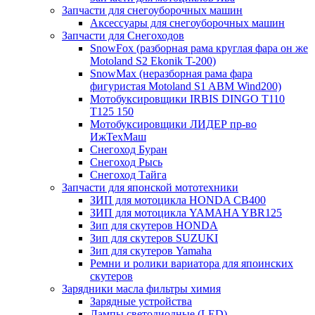
Запчасти для снегоуборочных машин
Аксессуары для снегоуборочных машин
Запчасти для Снегоходов
SnowFox (разборная рама круглая фара он же
Motoland S2 Ekonik T-200)
SnowMax (неразборная рама фара
фигуристая Motoland S1 ABM Wind200)
Мотобуксировщики IRBIS DINGO Т110
Т125 150
Мотобуксировщики ЛИДЕР пр-во
ИжТехМаш
Снегоход Буран
Снегоход Рысь
Снегоход Тайга
Запчасти для японской мототехники
ЗИП для мотоцикла HONDA CB400
ЗИП для мотоцикла YAMAHA YBR125
Зип для скутеров HONDA
Зип для скутеров SUZUKI
Зип для скутеров Yamaha
Ремни и ролики вариатора для япоинских
скутеров
Зарядники масла фильтры химия
Зарядные устройства
Лампы светодиодные (LED)