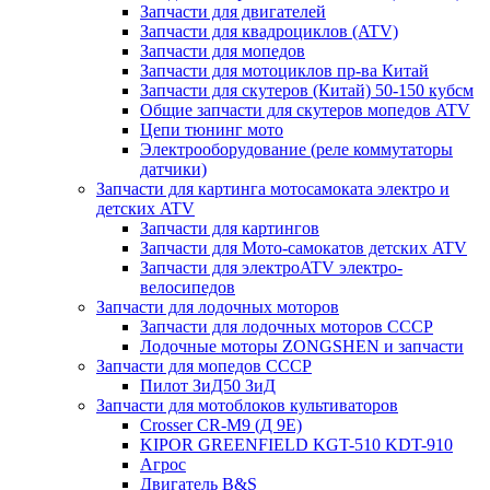
Запчасти для двигателей
Запчасти для квадроциклов (ATV)
Запчасти для мопедов
Запчасти для мотоциклов пр-ва Китай
Запчасти для скутеров (Китай) 50-150 кубсм
Общие запчасти для скутеров мопедов ATV
Цепи тюнинг мото
Электрооборудование (реле коммутаторы
датчики)
Запчасти для картинга мотосамоката электро и
детских ATV
Запчасти для картингов
Запчасти для Мото-самокатов детских ATV
Запчасти для электроATV электро-
велосипедов
Запчасти для лодочных моторов
Запчасти для лодочных моторов СССР
Лодочные моторы ZONGSHEN и запчасти
Запчасти для мопедов СССР
Пилот ЗиД50 ЗиД
Запчасти для мотоблоков культиваторов
Crosser CR-M9 (Д 9Е)
KIPOR GREENFIELD KGT-510 KDT-910
Агрос
Двигатель B&S