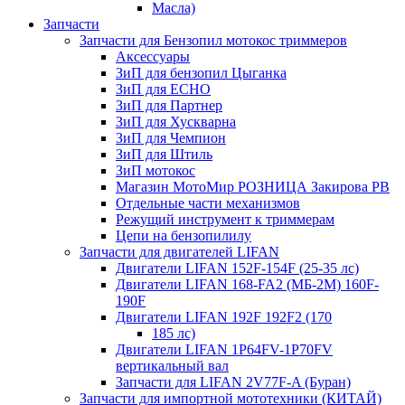
Масла)
Запчасти
Запчасти для Бензопил мотокос триммеров
Аксессуары
ЗиП для бензопил Цыганка
ЗиП для ЕСНО
ЗиП для Партнер
ЗиП для Хускварна
ЗиП для Чемпион
ЗиП для Штиль
ЗиП мотокос
Магазин МотоМир РОЗНИЦА Закирова РВ
Отдельные части механизмов
Режущий инструмент к триммерам
Цепи на бензопилилу
Запчасти для двигателей LIFAN
Двигатели LIFAN 152F-154F (25-35 лс)
Двигатели LIFAN 168-FA2 (МБ-2М) 160F-
190F
Двигатели LIFAN 192F 192F2 (170
185 лс)
Двигатели LIFAN 1Р64FV-1Р70FV
вертикальный вал
Запчасти для LIFAN 2V77F-A (Буран)
Запчасти для импортной мототехники (КИТАЙ)