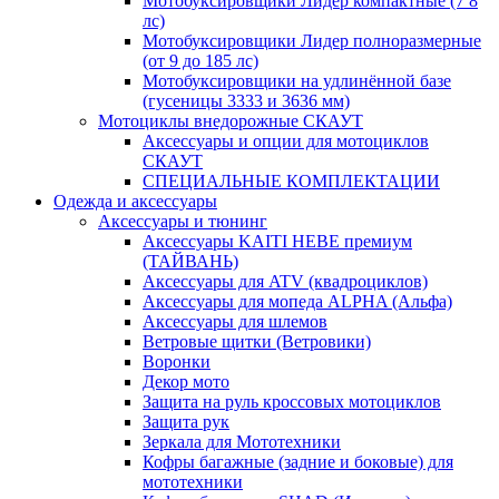
Мотобуксировщики Лидер компактные (7 8
лс)
Мотобуксировщики Лидер полноразмерные
(от 9 до 185 лс)
Мотобуксировщики на удлинённой базе
(гусеницы 3333 и 3636 мм)
Мотоциклы внедорожные СКАУТ
Аксессуары и опции для мотоциклов
СКАУТ
СПЕЦИАЛЬНЫЕ КОМПЛЕКТАЦИИ
Одежда и аксессуары
Аксессуары и тюнинг
Аксессуары KAITI HEBE премиум
(ТАЙВАНЬ)
Аксессуары для ATV (квадроциклов)
Аксессуары для мопеда ALPHA (Альфа)
Аксессуары для шлемов
Ветровые щитки (Ветровики)
Воронки
Декор мото
Защита на руль кроссовых мотоциклов
Защита рук
Зеркала для Мототехники
Кофры багажные (задние и боковые) для
мототехники