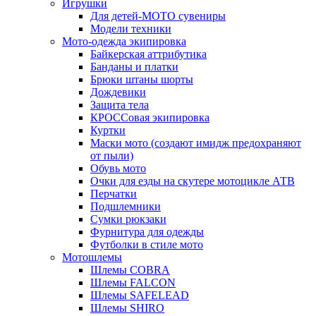
Игрушки
Для детей-МОТО сувениры
Модели техники
Мото-одежда экипировка
Байкерская аттрибутика
Банданы и платки
Брюки штаны шорты
Дождевики
Защита тела
КРОССовая экипировка
Куртки
Маски мото (создают имидж предохраняют
от пыли)
Обувь мото
Очки для езды на скутере мотоцикле АТВ
Перчатки
Подшлемники
Сумки рюкзаки
Фурнитура для одежды
Футболки в стиле мото
Мотошлемы
Шлемы COBRA
Шлемы FALCON
Шлемы SAFELEAD
Шлемы SHIRO