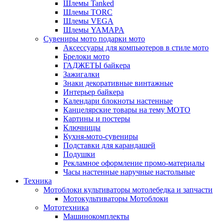
Шлемы Tanked
Шлемы TORC
Шлемы VEGA
Шлемы YAMAPA
Сувениры мото подарки мото
Аксессуары для компьютеров в стиле мото
Брелоки мото
ГАДЖЕТЫ байкера
Зажигалки
Знаки декоративные винтажные
Интерьер байкера
Календари блокноты настенные
Канцелярские товары на тему МОТО
Картины и постеры
Ключницы
Кухня-мото-сувениры
Подставки для карандашей
Подушки
Рекламное оформление промо-материалы
Часы настенные наручные настольные
Техника
Мотоблоки культиваторы мотолебедка и запчасти
Мотокультиваторы Мотоблоки
Мототехника
Машинокомплекты