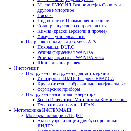
Масло ЛУКОЙЛ Газпромнефть Country и
другое импортное
Насосы
Подшипники Промышленные цепи
Фильтры нулевого сопротивления
Химия (краски аэрозоли и прочее)
Хомуты универсальные
Покрышки и камеры для мото ATV
Покрышки DURO
Резина фирменная WANDA
Резина фирменная WANDA мото
Шипы для покрышек
Инструмент
Инструмент инструмент для мотосервиса
Инструмент ИМПОРТ для СЕРВИСА
Круги отрезные абразивные шлифовальные
фермерские приборы
Инструментбензопилы генераторы
Бензо Генераторы Мотопомпы Компрессоры
Генераторы и помпы LIFAN
Мототехника ИЖТЕХМАШ
Мотобуксировщики ЛИДЕР
Аксессуары и опции для буксировщиков
ЛИДЕР