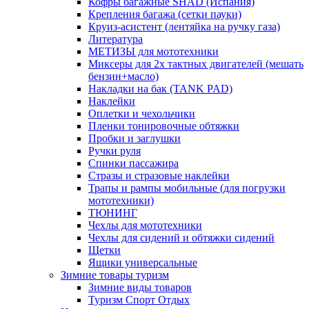
Кофры багажные SHAD (Испания)
Крепления багажа (сетки пауки)
Круиз-асистент (лентяйка на ручку газа)
Литература
МЕТИЗЫ для мототехники
Миксеры для 2х тактных двигателей (мешать
бензин+масло)
Накладки на бак (TANK PAD)
Наклейки
Оплетки и чехольчики
Пленки тонировочные обтяжки
Пробки и заглушки
Ручки руля
Спинки пассажира
Стразы и стразовые наклейки
Трапы и рампы мобильные (для погрузки
мототехники)
ТЮНИНГ
Чехлы для мототехники
Чехлы для сидений и обтяжки сидений
Щетки
Ящики универсальные
Зимние товары туризм
Зимние виды товаров
Туризм Спорт Отдых