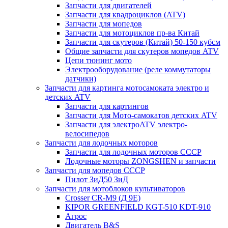
Запчасти для двигателей
Запчасти для квадроциклов (ATV)
Запчасти для мопедов
Запчасти для мотоциклов пр-ва Китай
Запчасти для скутеров (Китай) 50-150 кубсм
Общие запчасти для скутеров мопедов ATV
Цепи тюнинг мото
Электрооборудование (реле коммутаторы
датчики)
Запчасти для картинга мотосамоката электро и
детских ATV
Запчасти для картингов
Запчасти для Мото-самокатов детских ATV
Запчасти для электроATV электро-
велосипедов
Запчасти для лодочных моторов
Запчасти для лодочных моторов СССР
Лодочные моторы ZONGSHEN и запчасти
Запчасти для мопедов СССР
Пилот ЗиД50 ЗиД
Запчасти для мотоблоков культиваторов
Crosser CR-M9 (Д 9Е)
KIPOR GREENFIELD KGT-510 KDT-910
Агрос
Двигатель B&S