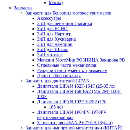
Масла)
Запчасти
Запчасти для Бензопил мотокос триммеров
Аксессуары
ЗиП для бензопил Цыганка
ЗиП для ЕСНО
ЗиП для Партнер
ЗиП для Хускварна
ЗиП для Чемпион
ЗиП для Штиль
ЗиП мотокос
Магазин МотоМир РОЗНИЦА Закирова РВ
Отдельные части механизмов
Режущий инструмент к триммерам
Цепи на бензопилилу
Запчасти для двигателей LIFAN
Двигатели LIFAN 152F-154F (25-35 лс)
Двигатели LIFAN 168-FA2 (МБ-2М) 160F-
190F
Двигатели LIFAN 192F 192F2 (170
185 лс)
Двигатели LIFAN 1Р64FV-1Р70FV
вертикальный вал
Запчасти для LIFAN 2V77F-A (Буран)
Запчасти для импортной мототехники (КИТАЙ)