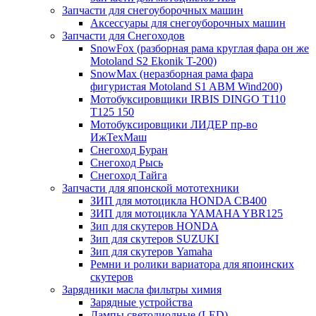
Запчасти для снегоуборочных машин
Аксессуары для снегоуборочных машин
Запчасти для Снегоходов
SnowFox (разборная рама круглая фара он же
Motoland S2 Ekonik T-200)
SnowMax (неразборная рама фара
фигуристая Motoland S1 ABM Wind200)
Мотобуксировщики IRBIS DINGO Т110
Т125 150
Мотобуксировщики ЛИДЕР пр-во
ИжТехМаш
Снегоход Буран
Снегоход Рысь
Снегоход Тайга
Запчасти для японской мототехники
ЗИП для мотоцикла HONDA CB400
ЗИП для мотоцикла YAMAHA YBR125
Зип для скутеров HONDA
Зип для скутеров SUZUKI
Зип для скутеров Yamaha
Ремни и ролики вариатора для япоинских
скутеров
Зарядники масла фильтры химия
Зарядные устройства
Лампы светодиодные (LED)