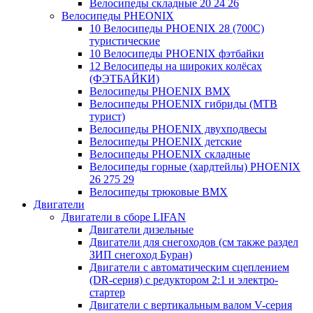
Велосипеды складные 20 24 26
Велосипеды PHEONIX
10 Велосипеды PHOENIX 28 (700С)
туристические
10 Велосипеды PHOENIX фэтбайки
12 Велосипеды на широких колёсах
(ФЭТБАЙКИ)
Велосипеды PHOENIX BMX
Велосипеды PHOENIX гибриды (MTB
турист)
Велосипеды PHOENIX двухподвесы
Велосипеды PHOENIX детские
Велосипеды PHOENIX складные
Велосипеды горные (хардтейлы) PHOENIX
26 275 29
Велосипеды трюковые BMX
Двигатели
Двигатели в сборе LIFAN
Двигатели дизельные
Двигатели для снегоходов (см также раздел
ЗИП снегоход Буран)
Двигатели с автоматическим сцеплением
(DR-серия) с редуктором 2:1 и электро-
стартер
Двигатели с вертикальным валом V-серия