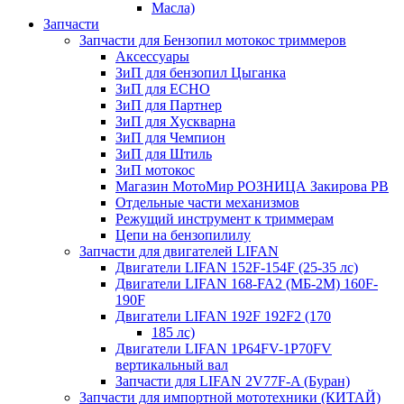
Масла)
Запчасти
Запчасти для Бензопил мотокос триммеров
Аксессуары
ЗиП для бензопил Цыганка
ЗиП для ЕСНО
ЗиП для Партнер
ЗиП для Хускварна
ЗиП для Чемпион
ЗиП для Штиль
ЗиП мотокос
Магазин МотоМир РОЗНИЦА Закирова РВ
Отдельные части механизмов
Режущий инструмент к триммерам
Цепи на бензопилилу
Запчасти для двигателей LIFAN
Двигатели LIFAN 152F-154F (25-35 лс)
Двигатели LIFAN 168-FA2 (МБ-2М) 160F-
190F
Двигатели LIFAN 192F 192F2 (170
185 лс)
Двигатели LIFAN 1Р64FV-1Р70FV
вертикальный вал
Запчасти для LIFAN 2V77F-A (Буран)
Запчасти для импортной мототехники (КИТАЙ)