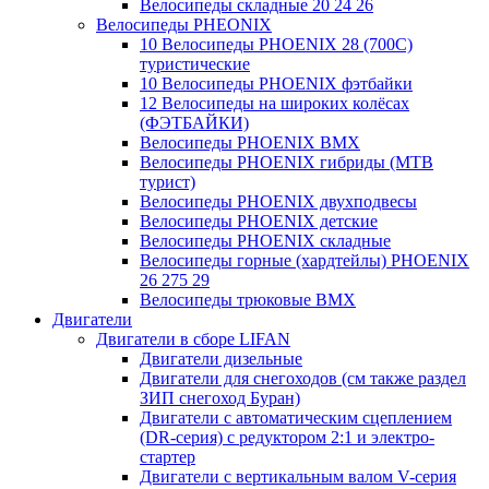
Велосипеды складные 20 24 26
Велосипеды PHEONIX
10 Велосипеды PHOENIX 28 (700С)
туристические
10 Велосипеды PHOENIX фэтбайки
12 Велосипеды на широких колёсах
(ФЭТБАЙКИ)
Велосипеды PHOENIX BMX
Велосипеды PHOENIX гибриды (MTB
турист)
Велосипеды PHOENIX двухподвесы
Велосипеды PHOENIX детские
Велосипеды PHOENIX складные
Велосипеды горные (хардтейлы) PHOENIX
26 275 29
Велосипеды трюковые BMX
Двигатели
Двигатели в сборе LIFAN
Двигатели дизельные
Двигатели для снегоходов (см также раздел
ЗИП снегоход Буран)
Двигатели с автоматическим сцеплением
(DR-серия) с редуктором 2:1 и электро-
стартер
Двигатели с вертикальным валом V-серия