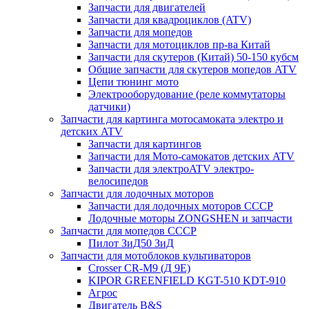
Запчасти для двигателей
Запчасти для квадроциклов (ATV)
Запчасти для мопедов
Запчасти для мотоциклов пр-ва Китай
Запчасти для скутеров (Китай) 50-150 кубсм
Общие запчасти для скутеров мопедов ATV
Цепи тюнинг мото
Электрооборудование (реле коммутаторы
датчики)
Запчасти для картинга мотосамоката электро и
детских ATV
Запчасти для картингов
Запчасти для Мото-самокатов детских ATV
Запчасти для электроATV электро-
велосипедов
Запчасти для лодочных моторов
Запчасти для лодочных моторов СССР
Лодочные моторы ZONGSHEN и запчасти
Запчасти для мопедов СССР
Пилот ЗиД50 ЗиД
Запчасти для мотоблоков культиваторов
Crosser CR-M9 (Д 9Е)
KIPOR GREENFIELD KGT-510 KDT-910
Агрос
Двигатель B&S