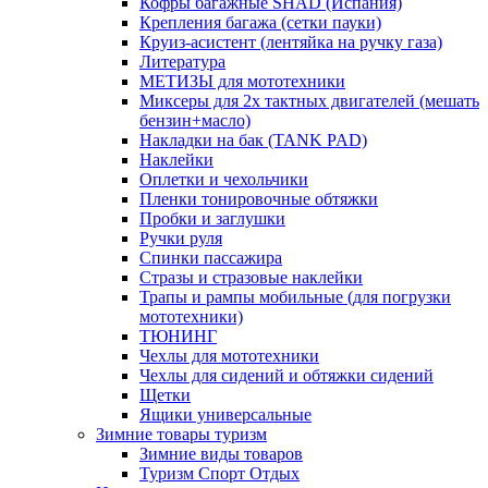
Кофры багажные SHAD (Испания)
Крепления багажа (сетки пауки)
Круиз-асистент (лентяйка на ручку газа)
Литература
МЕТИЗЫ для мототехники
Миксеры для 2х тактных двигателей (мешать
бензин+масло)
Накладки на бак (TANK PAD)
Наклейки
Оплетки и чехольчики
Пленки тонировочные обтяжки
Пробки и заглушки
Ручки руля
Спинки пассажира
Стразы и стразовые наклейки
Трапы и рампы мобильные (для погрузки
мототехники)
ТЮНИНГ
Чехлы для мототехники
Чехлы для сидений и обтяжки сидений
Щетки
Ящики универсальные
Зимние товары туризм
Зимние виды товаров
Туризм Спорт Отдых