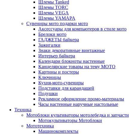
Шлемы Tanked
Шлемы TORC
Шлемы VEGA
Шлемы YAMAPA
Сувениры мото подарки мото
Аксессуары для компьютеров в стиле мото
Брелоки мото
ГАДЖЕТЫ байкера
Зажигалки
Знаки декоративные винтажные
Интерьер байкера
Календари блокноты настенные
Канцелярские товары на тему МОТО
Картины и постеры
Ключницы
Кухня-мото-сувениры
Подставки для карандашей
Подушки
Рекламное оформление промо-материалы
Часы настенные наручные настольные
Техника
Мотоблоки культиваторы мотолебедка и запчасти
Мотокультиваторы Мотоблоки
Мототехника
Машинокомплекты