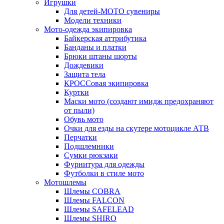
Игрушки
Для детей-МОТО сувениры
Модели техники
Мото-одежда экипировка
Байкерская аттрибутика
Банданы и платки
Брюки штаны шорты
Дождевики
Защита тела
КРОССовая экипировка
Куртки
Маски мото (создают имидж предохраняют
от пыли)
Обувь мото
Очки для езды на скутере мотоцикле АТВ
Перчатки
Подшлемники
Сумки рюкзаки
Фурнитура для одежды
Футболки в стиле мото
Мотошлемы
Шлемы COBRA
Шлемы FALCON
Шлемы SAFELEAD
Шлемы SHIRO