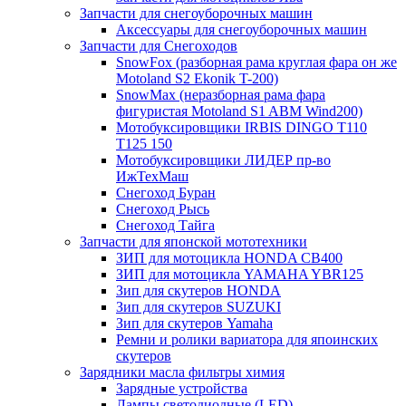
Запчасти для снегоуборочных машин
Аксессуары для снегоуборочных машин
Запчасти для Снегоходов
SnowFox (разборная рама круглая фара он же
Motoland S2 Ekonik T-200)
SnowMax (неразборная рама фара
фигуристая Motoland S1 ABM Wind200)
Мотобуксировщики IRBIS DINGO Т110
Т125 150
Мотобуксировщики ЛИДЕР пр-во
ИжТехМаш
Снегоход Буран
Снегоход Рысь
Снегоход Тайга
Запчасти для японской мототехники
ЗИП для мотоцикла HONDA CB400
ЗИП для мотоцикла YAMAHA YBR125
Зип для скутеров HONDA
Зип для скутеров SUZUKI
Зип для скутеров Yamaha
Ремни и ролики вариатора для япоинских
скутеров
Зарядники масла фильтры химия
Зарядные устройства
Лампы светодиодные (LED)