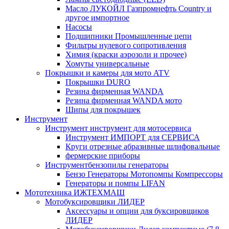
Масло ЛУКОЙЛ Газпромнефть Country и
другое импортное
Насосы
Подшипники Промышленные цепи
Фильтры нулевого сопротивления
Химия (краски аэрозоли и прочее)
Хомуты универсальные
Покрышки и камеры для мото ATV
Покрышки DURO
Резина фирменная WANDA
Резина фирменная WANDA мото
Шипы для покрышек
Инструмент
Инструмент инструмент для мотосервиса
Инструмент ИМПОРТ для СЕРВИСА
Круги отрезные абразивные шлифовальные
фермерские приборы
Инструментбензопилы генераторы
Бензо Генераторы Мотопомпы Компрессоры
Генераторы и помпы LIFAN
Мототехника ИЖТЕХМАШ
Мотобуксировщики ЛИДЕР
Аксессуары и опции для буксировщиков
ЛИДЕР