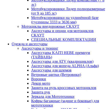
Мотобуксировщики Лидер компактные (7 8
лс)
Мотобуксировщики Лидер полноразмерные
(от 9 до 185 лс)
Мотобуксировщики на удлинённой базе
(гусеницы 3333 и 3636 мм)
Мотоциклы внедорожные СКАУТ
Аксессуары и опции для мотоциклов
СКАУТ
СПЕЦИАЛЬНЫЕ КОМПЛЕКТАЦИИ
Одежда и аксессуары
Аксессуары и тюнинг
Аксессуары KAITI HEBE премиум
(ТАЙВАНЬ)
Аксессуары для ATV (квадроциклов)
Аксессуары для мопеда ALPHA (Альфа)
Аксессуары для шлемов
Ветровые щитки (Ветровики)
Воронки
Декор мото
Защита на руль кроссовых мотоциклов
Защита рук
Зеркала для Мототехники
Кофры багажные (задние и боковые) для
мототехники