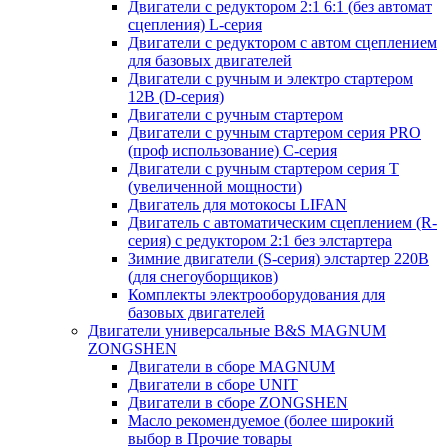
Двигатели с редуктором 2:1 6:1 (без автомат
сцепления) L-серия
Двигатели с редуктором с автом сцеплением
для базовых двигателей
Двигатели с ручным и электро стартером
12В (D-серия)
Двигатели с ручным стартером
Двигатели с ручным стартером серия PRO
(проф использование) C-серия
Двигатели с ручным стартером серия Т
(увеличенной мощности)
Двигатель для мотокосы LIFAN
Двигатель с автоматическим сцеплением (R-
серия) с редуктором 2:1 без элстартера
Зимние двигатели (S-серия) элстартер 220В
(для снегоуборщиков)
Комплекты электрооборудования для
базовых двигателей
Двигатели универсальные B&S MAGNUM
ZONGSHEN
Двигатели в сборе MAGNUM
Двигатели в сборе UNIT
Двигатели в сборе ZONGSHEN
Масло рекомендуемое (более широкий
выбор в Прочие товары