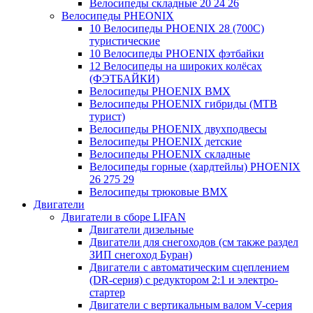
Велосипеды складные 20 24 26
Велосипеды PHEONIX
10 Велосипеды PHOENIX 28 (700С)
туристические
10 Велосипеды PHOENIX фэтбайки
12 Велосипеды на широких колёсах
(ФЭТБАЙКИ)
Велосипеды PHOENIX BMX
Велосипеды PHOENIX гибриды (MTB
турист)
Велосипеды PHOENIX двухподвесы
Велосипеды PHOENIX детские
Велосипеды PHOENIX складные
Велосипеды горные (хардтейлы) PHOENIX
26 275 29
Велосипеды трюковые BMX
Двигатели
Двигатели в сборе LIFAN
Двигатели дизельные
Двигатели для снегоходов (см также раздел
ЗИП снегоход Буран)
Двигатели с автоматическим сцеплением
(DR-серия) с редуктором 2:1 и электро-
стартер
Двигатели с вертикальным валом V-серия