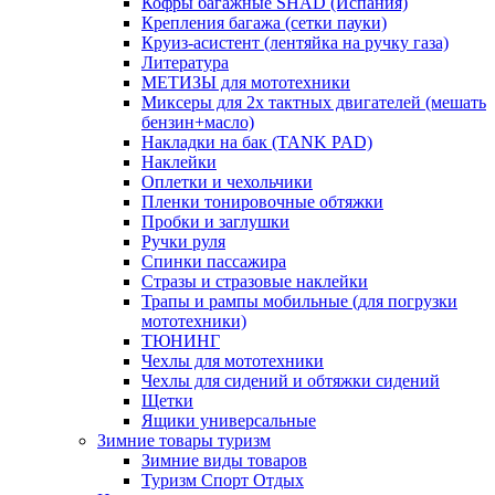
Кофры багажные SHAD (Испания)
Крепления багажа (сетки пауки)
Круиз-асистент (лентяйка на ручку газа)
Литература
МЕТИЗЫ для мототехники
Миксеры для 2х тактных двигателей (мешать
бензин+масло)
Накладки на бак (TANK PAD)
Наклейки
Оплетки и чехольчики
Пленки тонировочные обтяжки
Пробки и заглушки
Ручки руля
Спинки пассажира
Стразы и стразовые наклейки
Трапы и рампы мобильные (для погрузки
мототехники)
ТЮНИНГ
Чехлы для мототехники
Чехлы для сидений и обтяжки сидений
Щетки
Ящики универсальные
Зимние товары туризм
Зимние виды товаров
Туризм Спорт Отдых