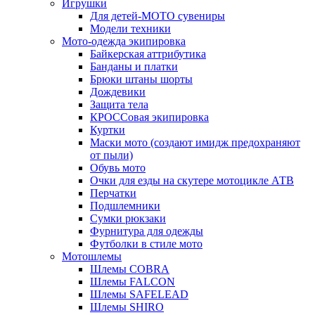
Игрушки
Для детей-МОТО сувениры
Модели техники
Мото-одежда экипировка
Байкерская аттрибутика
Банданы и платки
Брюки штаны шорты
Дождевики
Защита тела
КРОССовая экипировка
Куртки
Маски мото (создают имидж предохраняют
от пыли)
Обувь мото
Очки для езды на скутере мотоцикле АТВ
Перчатки
Подшлемники
Сумки рюкзаки
Фурнитура для одежды
Футболки в стиле мото
Мотошлемы
Шлемы COBRA
Шлемы FALCON
Шлемы SAFELEAD
Шлемы SHIRO