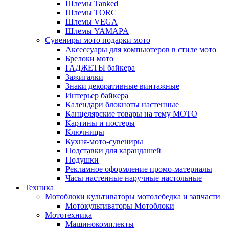
Шлемы Tanked
Шлемы TORC
Шлемы VEGA
Шлемы YAMAPA
Сувениры мото подарки мото
Аксессуары для компьютеров в стиле мото
Брелоки мото
ГАДЖЕТЫ байкера
Зажигалки
Знаки декоративные винтажные
Интерьер байкера
Календари блокноты настенные
Канцелярские товары на тему МОТО
Картины и постеры
Ключницы
Кухня-мото-сувениры
Подставки для карандашей
Подушки
Рекламное оформление промо-материалы
Часы настенные наручные настольные
Техника
Мотоблоки культиваторы мотолебедка и запчасти
Мотокультиваторы Мотоблоки
Мототехника
Машинокомплекты