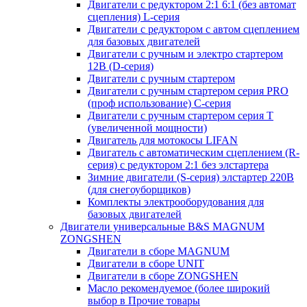
Двигатели с редуктором 2:1 6:1 (без автомат
сцепления) L-серия
Двигатели с редуктором с автом сцеплением
для базовых двигателей
Двигатели с ручным и электро стартером
12В (D-серия)
Двигатели с ручным стартером
Двигатели с ручным стартером серия PRO
(проф использование) C-серия
Двигатели с ручным стартером серия Т
(увеличенной мощности)
Двигатель для мотокосы LIFAN
Двигатель с автоматическим сцеплением (R-
серия) с редуктором 2:1 без элстартера
Зимние двигатели (S-серия) элстартер 220В
(для снегоуборщиков)
Комплекты электрооборудования для
базовых двигателей
Двигатели универсальные B&S MAGNUM
ZONGSHEN
Двигатели в сборе MAGNUM
Двигатели в сборе UNIT
Двигатели в сборе ZONGSHEN
Масло рекомендуемое (более широкий
выбор в Прочие товары