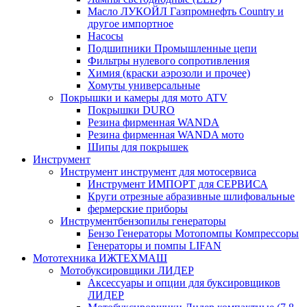
Масло ЛУКОЙЛ Газпромнефть Country и
другое импортное
Насосы
Подшипники Промышленные цепи
Фильтры нулевого сопротивления
Химия (краски аэрозоли и прочее)
Хомуты универсальные
Покрышки и камеры для мото ATV
Покрышки DURO
Резина фирменная WANDA
Резина фирменная WANDA мото
Шипы для покрышек
Инструмент
Инструмент инструмент для мотосервиса
Инструмент ИМПОРТ для СЕРВИСА
Круги отрезные абразивные шлифовальные
фермерские приборы
Инструментбензопилы генераторы
Бензо Генераторы Мотопомпы Компрессоры
Генераторы и помпы LIFAN
Мототехника ИЖТЕХМАШ
Мотобуксировщики ЛИДЕР
Аксессуары и опции для буксировщиков
ЛИДЕР