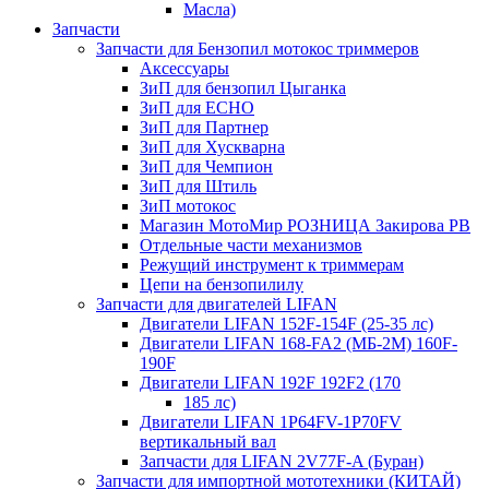
Масла)
Запчасти
Запчасти для Бензопил мотокос триммеров
Аксессуары
ЗиП для бензопил Цыганка
ЗиП для ЕСНО
ЗиП для Партнер
ЗиП для Хускварна
ЗиП для Чемпион
ЗиП для Штиль
ЗиП мотокос
Магазин МотоМир РОЗНИЦА Закирова РВ
Отдельные части механизмов
Режущий инструмент к триммерам
Цепи на бензопилилу
Запчасти для двигателей LIFAN
Двигатели LIFAN 152F-154F (25-35 лс)
Двигатели LIFAN 168-FA2 (МБ-2М) 160F-
190F
Двигатели LIFAN 192F 192F2 (170
185 лс)
Двигатели LIFAN 1Р64FV-1Р70FV
вертикальный вал
Запчасти для LIFAN 2V77F-A (Буран)
Запчасти для импортной мототехники (КИТАЙ)