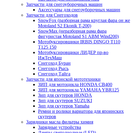
Запчасти для снегоуборочных машин
Аксессуары для снегоуборочных машин
Запчасти для Снегоходов
SnowFox (разборная рама круглая фара он же
Motoland S2 Ekonik T-200)
SnowMax (неразборная рама фара
фигуристая Motoland S1 ABM Wind200)
Мотобуксировщики IRBIS DINGO Т110
Т125 150
Мотобуксировщики ЛИДЕР пр-во
ИжТехМаш
Снегоход Буран
Снегоход Рысь
Снегоход Тайга
Запчасти для японской мототехники
ЗИП для мотоцикла HONDA CB400
ЗИП для мотоцикла YAMAHA YBR125
Зип для скутеров HONDA
Зип для скутеров SUZUKI
Зип для скутеров Yamaha
Ремни и ролики вариатора для япоинских
скутеров
Зарядники масла фильтры химия
Зарядные устройства
Лампы светодиодные (LED)