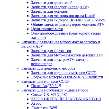
Запчасти для двигателей
Запчасти для квадроциклов (ATV)
Запчасти для мопедов
Запчасти для мотоциклов пр-ва Китай
Запчасти для скутеров (Китай) 50-150 кубсм
Общие запчасти для скутеров мопедов ATV
Цепи тюнинг мото
Электрооборудование (реле коммутаторы
датчики)
Запчасти для картинга мотосамоката электро и
детских ATV
Запчасти для картингов
Запчасти для Мото-самокатов детских ATV
Запчасти для электроATV электро-
велосипедов
Запчасти для лодочных моторов
Запчасти для лодочных моторов СССР
Лодочные моторы ZONGSHEN и запчасти
Запчасти для мопедов СССР
Пилот ЗиД50 ЗиД
Запчасти для мотоблоков культиваторов
Crosser CR-M9 (Д 9Е)
KIPOR GREENFIELD KGT-510 KDT-910
Агрос
Двигатель B&S