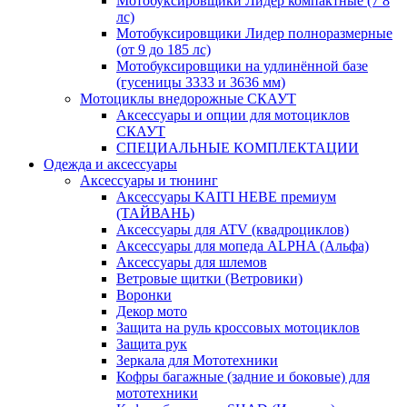
Мотобуксировщики Лидер компактные (7 8
лс)
Мотобуксировщики Лидер полноразмерные
(от 9 до 185 лс)
Мотобуксировщики на удлинённой базе
(гусеницы 3333 и 3636 мм)
Мотоциклы внедорожные СКАУТ
Аксессуары и опции для мотоциклов
СКАУТ
СПЕЦИАЛЬНЫЕ КОМПЛЕКТАЦИИ
Одежда и аксессуары
Аксессуары и тюнинг
Аксессуары KAITI HEBE премиум
(ТАЙВАНЬ)
Аксессуары для ATV (квадроциклов)
Аксессуары для мопеда ALPHA (Альфа)
Аксессуары для шлемов
Ветровые щитки (Ветровики)
Воронки
Декор мото
Защита на руль кроссовых мотоциклов
Защита рук
Зеркала для Мототехники
Кофры багажные (задние и боковые) для
мототехники