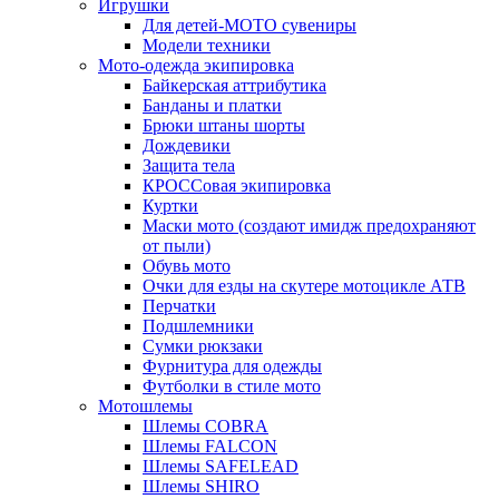
Игрушки
Для детей-МОТО сувениры
Модели техники
Мото-одежда экипировка
Байкерская аттрибутика
Банданы и платки
Брюки штаны шорты
Дождевики
Защита тела
КРОССовая экипировка
Куртки
Маски мото (создают имидж предохраняют
от пыли)
Обувь мото
Очки для езды на скутере мотоцикле АТВ
Перчатки
Подшлемники
Сумки рюкзаки
Фурнитура для одежды
Футболки в стиле мото
Мотошлемы
Шлемы COBRA
Шлемы FALCON
Шлемы SAFELEAD
Шлемы SHIRO