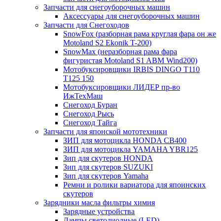
Запчасти для снегоуборочных машин
Аксессуары для снегоуборочных машин
Запчасти для Снегоходов
SnowFox (разборная рама круглая фара он же
Motoland S2 Ekonik T-200)
SnowMax (неразборная рама фара
фигуристая Motoland S1 ABM Wind200)
Мотобуксировщики IRBIS DINGO Т110
Т125 150
Мотобуксировщики ЛИДЕР пр-во
ИжТехМаш
Снегоход Буран
Снегоход Рысь
Снегоход Тайга
Запчасти для японской мототехники
ЗИП для мотоцикла HONDA CB400
ЗИП для мотоцикла YAMAHA YBR125
Зип для скутеров HONDA
Зип для скутеров SUZUKI
Зип для скутеров Yamaha
Ремни и ролики вариатора для япоинских
скутеров
Зарядники масла фильтры химия
Зарядные устройства
Лампы светодиодные (LED)