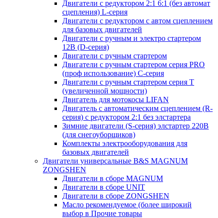
Двигатели с редуктором 2:1 6:1 (без автомат
сцепления) L-серия
Двигатели с редуктором с автом сцеплением
для базовых двигателей
Двигатели с ручным и электро стартером
12В (D-серия)
Двигатели с ручным стартером
Двигатели с ручным стартером серия PRO
(проф использование) C-серия
Двигатели с ручным стартером серия Т
(увеличенной мощности)
Двигатель для мотокосы LIFAN
Двигатель с автоматическим сцеплением (R-
серия) с редуктором 2:1 без элстартера
Зимние двигатели (S-серия) элстартер 220В
(для снегоуборщиков)
Комплекты электрооборудования для
базовых двигателей
Двигатели универсальные B&S MAGNUM
ZONGSHEN
Двигатели в сборе MAGNUM
Двигатели в сборе UNIT
Двигатели в сборе ZONGSHEN
Масло рекомендуемое (более широкий
выбор в Прочие товары