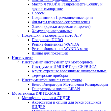
Масло ЛУКОЙЛ Газпромнефть Country и
другое импортное
Насосы
Подшипники Промышленные цепи
Фильтры нулевого сопротивления
Химия (краски аэрозоли и прочее)
Хомуты универсальные
Покрышки и камеры для мото ATV
Покрышки DURO
Резина фирменная WANDA
Резина фирменная WANDA мото
Шипы для покрышек
Инструмент
Инструмент инструмент для мотосервиса
Инструмент ИМПОРТ для СЕРВИСА
Круги отрезные абразивные шлифовальные
фермерские приборы
Инструментбензопилы генераторы
Бензо Генераторы Мотопомпы Компрессоры
Генераторы и помпы LIFAN
Мототехника ИЖТЕХМАШ
Мотобуксировщики ЛИДЕР
Аксессуары и опции для буксировщиков
ЛИДЕР