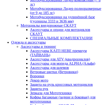
Мотобуксировщики Лидер компактные (7 8
лс)
Мотобуксировщики Лидер полноразмерные
(от 9 до 185 лс)
Мотобуксировщики на удлинённой базе
(гусеницы 3333 и 3636 мм)
Мотоциклы внедорожные СКАУТ
Аксессуары и опции для мотоциклов
СКАУТ
СПЕЦИАЛЬНЫЕ КОМПЛЕКТАЦИИ
Одежда и аксессуары
Аксессуары и тюнинг
Аксессуары KAITI HEBE премиум
(ТАЙВАНЬ)
Аксессуары для ATV (квадроциклов)
Аксессуары для мопеда ALPHA (Альфа)
Аксессуары для шлемов
Ветровые щитки (Ветровики)
Воронки
Декор мото
Защита на руль кроссовых мотоциклов
Защита рук
Зеркала для Мототехники
Кофры багажные (задние и боковые) для
мототехники