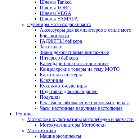
Шлемы Tanked
Шлемы TORC
Шлемы VEGA
Шлемы YAMAPA
Сувениры мото подарки мото
Аксессуары для компьютеров в стиле мото
Брелоки мото
ГАДЖЕТЫ байкера
Зажигалки
Знаки декоративные винтажные
Интерьер байкера
Календари блокноты настенные
Канцелярские товары на тему МОТО
Картины и постеры
Ключницы
Кухня-мото-сувениры
Подставки для карандашей
Подушки
Рекламное оформление промо-материалы
Часы настенные наручные настольные
Техника
Мотоблоки культиваторы мотолебедка и запчасти
Мотокультиваторы Мотоблоки
Мототехника
Машинокомплекты