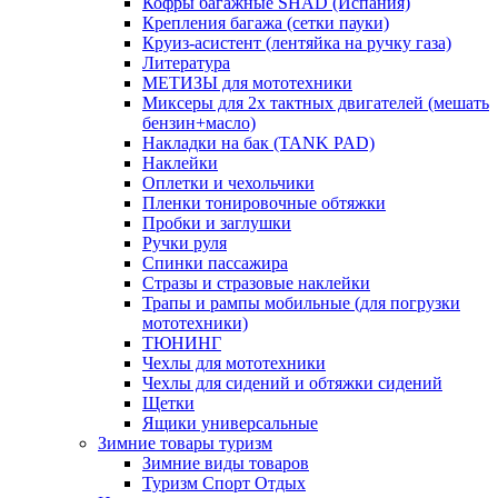
Кофры багажные SHAD (Испания)
Крепления багажа (сетки пауки)
Круиз-асистент (лентяйка на ручку газа)
Литература
МЕТИЗЫ для мототехники
Миксеры для 2х тактных двигателей (мешать
бензин+масло)
Накладки на бак (TANK PAD)
Наклейки
Оплетки и чехольчики
Пленки тонировочные обтяжки
Пробки и заглушки
Ручки руля
Спинки пассажира
Стразы и стразовые наклейки
Трапы и рампы мобильные (для погрузки
мототехники)
ТЮНИНГ
Чехлы для мототехники
Чехлы для сидений и обтяжки сидений
Щетки
Ящики универсальные
Зимние товары туризм
Зимние виды товаров
Туризм Спорт Отдых