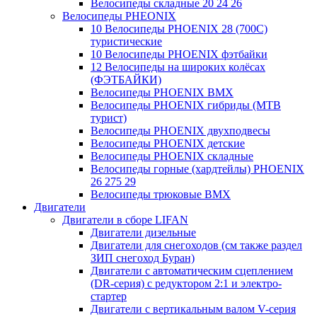
Велосипеды складные 20 24 26
Велосипеды PHEONIX
10 Велосипеды PHOENIX 28 (700С)
туристические
10 Велосипеды PHOENIX фэтбайки
12 Велосипеды на широких колёсах
(ФЭТБАЙКИ)
Велосипеды PHOENIX BMX
Велосипеды PHOENIX гибриды (MTB
турист)
Велосипеды PHOENIX двухподвесы
Велосипеды PHOENIX детские
Велосипеды PHOENIX складные
Велосипеды горные (хардтейлы) PHOENIX
26 275 29
Велосипеды трюковые BMX
Двигатели
Двигатели в сборе LIFAN
Двигатели дизельные
Двигатели для снегоходов (см также раздел
ЗИП снегоход Буран)
Двигатели с автоматическим сцеплением
(DR-серия) с редуктором 2:1 и электро-
стартер
Двигатели с вертикальным валом V-серия