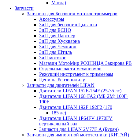
Масла)
Запчасти
Запчасти для Бензопил мотокос триммеров
Аксессуары
ЗиП для бензопил Цыганка
ЗиП для ЕСНО
ЗиП для Партнер
ЗиП для Хускварна
ЗиП для Чемпион
ЗиП для Штиль
ЗиП мотокос
Магазин МотоМир РОЗНИЦА Закирова РВ
Отдельные части механизмов
Режущий инструмент к триммерам
Цепи на бензопилилу
Запчасти для двигателей LIFAN
Двигатели LIFAN 152F-154F (25-35 лс)
Двигатели LIFAN 168-FA2 (МБ-2М) 160F-
190F
Двигатели LIFAN 192F 192F2 (170
185 лс)
Двигатели LIFAN 1Р64FV-1Р70FV
вертикальный вал
Запчасти для LIFAN 2V77F-A (Буран)
Запчасти для импортной мототехники (КИТАЙ)