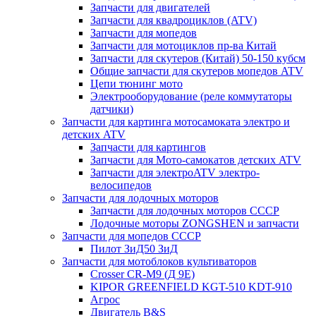
Запчасти для двигателей
Запчасти для квадроциклов (ATV)
Запчасти для мопедов
Запчасти для мотоциклов пр-ва Китай
Запчасти для скутеров (Китай) 50-150 кубсм
Общие запчасти для скутеров мопедов ATV
Цепи тюнинг мото
Электрооборудование (реле коммутаторы
датчики)
Запчасти для картинга мотосамоката электро и
детских ATV
Запчасти для картингов
Запчасти для Мото-самокатов детских ATV
Запчасти для электроATV электро-
велосипедов
Запчасти для лодочных моторов
Запчасти для лодочных моторов СССР
Лодочные моторы ZONGSHEN и запчасти
Запчасти для мопедов СССР
Пилот ЗиД50 ЗиД
Запчасти для мотоблоков культиваторов
Crosser CR-M9 (Д 9Е)
KIPOR GREENFIELD KGT-510 KDT-910
Агрос
Двигатель B&S