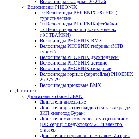
Велосипеды складные 20 24 26
Велосипеды PHEONIX
10 Велосипеды PHOENIX 28 (700С)
туристические
10 Велосипеды PHOENIX фэтбайки
12 Велосипеды на широких колёсах
(ФЭТБАЙКИ)
Велосипеды PHOENIX BMX
Велосипеды PHOENIX гибриды (MTB
турист)
Велосипеды PHOENIX двухподвесы
Велосипеды PHOENIX детские
Велосипеды PHOENIX складные
Велосипеды горные (хардтейлы) PHOENIX
26 275 29
Велосипеды трюковые BMX
Двигатели
Двигатели в сборе LIFAN
Двигатели дизельные
Двигатели для снегоходов (см также раздел
ЗИП снегоход Буран)
Двигатели с автоматическим сцеплением
(DR-серия) с редуктором 2:1 и электро-
стартер
Двигатели с вертикальным валом V-серия