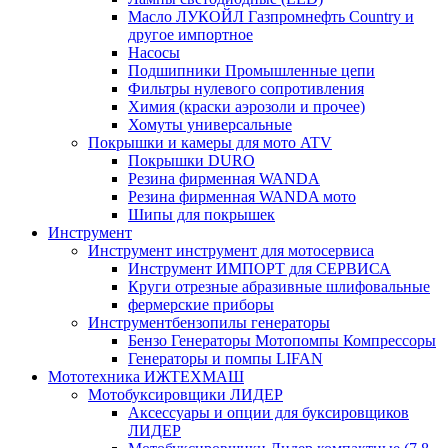
Масло ЛУКОЙЛ Газпромнефть Country и
другое импортное
Насосы
Подшипники Промышленные цепи
Фильтры нулевого сопротивления
Химия (краски аэрозоли и прочее)
Хомуты универсальные
Покрышки и камеры для мото ATV
Покрышки DURO
Резина фирменная WANDA
Резина фирменная WANDA мото
Шипы для покрышек
Инструмент
Инструмент инструмент для мотосервиса
Инструмент ИМПОРТ для СЕРВИСА
Круги отрезные абразивные шлифовальные
фермерские приборы
Инструментбензопилы генераторы
Бензо Генераторы Мотопомпы Компрессоры
Генераторы и помпы LIFAN
Мототехника ИЖТЕХМАШ
Мотобуксировщики ЛИДЕР
Аксессуары и опции для буксировщиков
ЛИДЕР