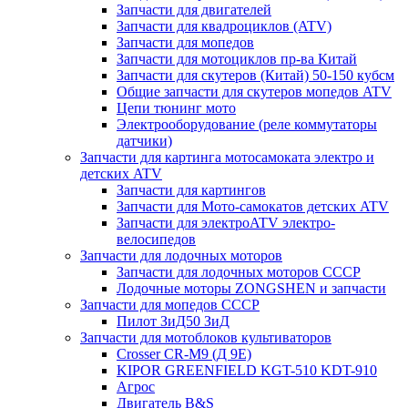
Запчасти для двигателей
Запчасти для квадроциклов (ATV)
Запчасти для мопедов
Запчасти для мотоциклов пр-ва Китай
Запчасти для скутеров (Китай) 50-150 кубсм
Общие запчасти для скутеров мопедов ATV
Цепи тюнинг мото
Электрооборудование (реле коммутаторы
датчики)
Запчасти для картинга мотосамоката электро и
детских ATV
Запчасти для картингов
Запчасти для Мото-самокатов детских ATV
Запчасти для электроATV электро-
велосипедов
Запчасти для лодочных моторов
Запчасти для лодочных моторов СССР
Лодочные моторы ZONGSHEN и запчасти
Запчасти для мопедов СССР
Пилот ЗиД50 ЗиД
Запчасти для мотоблоков культиваторов
Crosser CR-M9 (Д 9Е)
KIPOR GREENFIELD KGT-510 KDT-910
Агрос
Двигатель B&S