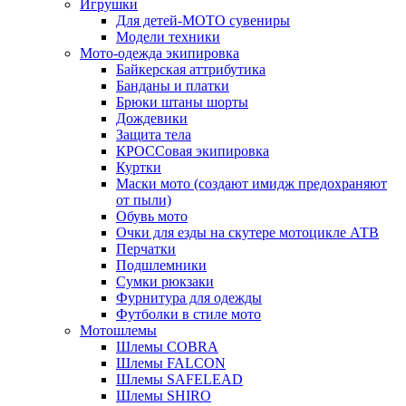
Игрушки
Для детей-МОТО сувениры
Модели техники
Мото-одежда экипировка
Байкерская аттрибутика
Банданы и платки
Брюки штаны шорты
Дождевики
Защита тела
КРОССовая экипировка
Куртки
Маски мото (создают имидж предохраняют
от пыли)
Обувь мото
Очки для езды на скутере мотоцикле АТВ
Перчатки
Подшлемники
Сумки рюкзаки
Фурнитура для одежды
Футболки в стиле мото
Мотошлемы
Шлемы COBRA
Шлемы FALCON
Шлемы SAFELEAD
Шлемы SHIRO