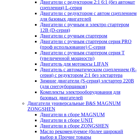
Двигатели с редуктором 2:1 6:1 (без автомат
сцепления) L-серия
Двигатели с редуктором с автом сцеплением
для базовых двигателей
Двигатели с ручным и электро стартером
12В (D-серия)
Двигатели с ручным стартером
Двигатели с ручным стартером серия PRO
(проф использование) C-серия
Двигатели с ручным стартером серия Т
(увеличенной мощности)
Двигатель для мотокосы LIFAN
Двигатель с автоматическим сцеплением (R-
серия) с редуктором 2:1 без элстартера
Зимние двигатели (S-серия) элстартер 220В
(для снегоуборщиков)
Комплекты электрооборудования для
базовых двигателей
Двигатели универсальные B&S MAGNUM
ZONGSHEN
Двигатели в сборе MAGNUM
Двигатели в сборе UNIT
Двигатели в сборе ZONGSHEN
Масло рекомендуемое (более широкий
выбор в Прочие товары