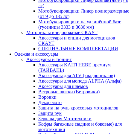
Мотобуксировщики Лидер компактные (7 8
лс)
Мотобуксировщики Лидер полноразмерные
(от 9 до 185 лс)
Мотобуксировщики на удлинённой базе
(гусеницы 3333 и 3636 мм)
Мотоциклы внедорожные СКАУТ
Аксессуары и опции для мотоциклов
СКАУТ
СПЕЦИАЛЬНЫЕ КОМПЛЕКТАЦИИ
Одежда и аксессуары
Аксессуары и тюнинг
Аксессуары KAITI HEBE премиум
(ТАЙВАНЬ)
Аксессуары для ATV (квадроциклов)
Аксессуары для мопеда ALPHA (Альфа)
Аксессуары для шлемов
Ветровые щитки (Ветровики)
Воронки
Декор мото
Защита на руль кроссовых мотоциклов
Защита рук
Зеркала для Мототехники
Кофры багажные (задние и боковые) для
мототехники