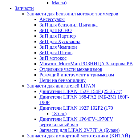
Масла)
Запчасти
Запчасти для Бензопил мотокос триммеров
Аксессуары
ЗиП для бензопил Цыганка
ЗиП для ЕСНО
ЗиП для Партнер
ЗиП для Хускварна
ЗиП для Чемпион
ЗиП для Штиль
ЗиП мотокос
Магазин МотоМир РОЗНИЦА Закирова РВ
Отдельные части механизмов
Режущий инструмент к триммерам
Цепи на бензопилилу
Запчасти для двигателей LIFAN
Двигатели LIFAN 152F-154F (25-35 лс)
Двигатели LIFAN 168-FA2 (МБ-2М) 160F-
190F
Двигатели LIFAN 192F 192F2 (170
185 лс)
Двигатели LIFAN 1Р64FV-1Р70FV
вертикальный вал
Запчасти для LIFAN 2V77F-A (Буран)
Запчасти для импортной мототехники (КИТАЙ)