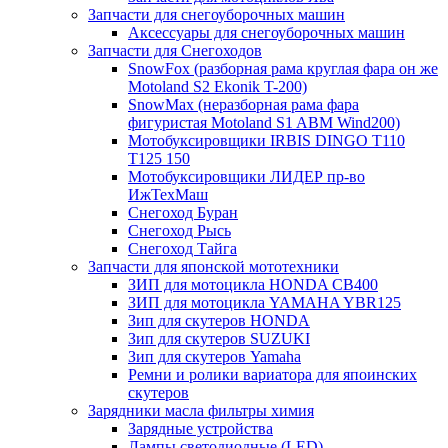
Запчасти для снегоуборочных машин
Аксессуары для снегоуборочных машин
Запчасти для Снегоходов
SnowFox (разборная рама круглая фара он же
Motoland S2 Ekonik T-200)
SnowMax (неразборная рама фара
фигуристая Motoland S1 ABM Wind200)
Мотобуксировщики IRBIS DINGO Т110
Т125 150
Мотобуксировщики ЛИДЕР пр-во
ИжТехМаш
Снегоход Буран
Снегоход Рысь
Снегоход Тайга
Запчасти для японской мототехники
ЗИП для мотоцикла HONDA CB400
ЗИП для мотоцикла YAMAHA YBR125
Зип для скутеров HONDA
Зип для скутеров SUZUKI
Зип для скутеров Yamaha
Ремни и ролики вариатора для япоинских
скутеров
Зарядники масла фильтры химия
Зарядные устройства
Лампы светодиодные (LED)