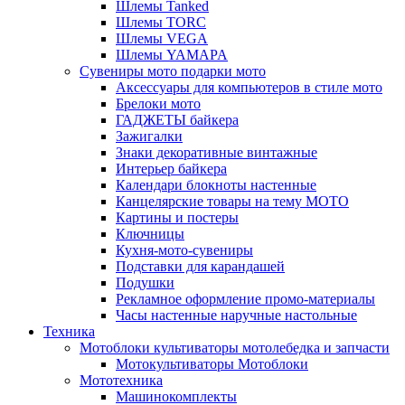
Шлемы Tanked
Шлемы TORC
Шлемы VEGA
Шлемы YAMAPA
Сувениры мото подарки мото
Аксессуары для компьютеров в стиле мото
Брелоки мото
ГАДЖЕТЫ байкера
Зажигалки
Знаки декоративные винтажные
Интерьер байкера
Календари блокноты настенные
Канцелярские товары на тему МОТО
Картины и постеры
Ключницы
Кухня-мото-сувениры
Подставки для карандашей
Подушки
Рекламное оформление промо-материалы
Часы настенные наручные настольные
Техника
Мотоблоки культиваторы мотолебедка и запчасти
Мотокультиваторы Мотоблоки
Мототехника
Машинокомплекты