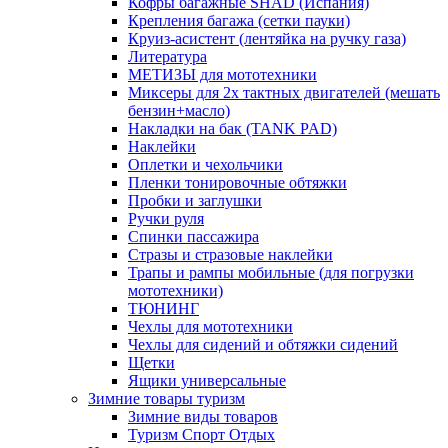
Кофры багажные SHAD (Испания)
Крепления багажа (сетки пауки)
Круиз-асистент (лентяйка на ручку газа)
Литература
МЕТИЗЫ для мототехники
Миксеры для 2х тактных двигателей (мешать
бензин+масло)
Накладки на бак (TANK PAD)
Наклейки
Оплетки и чехольчики
Пленки тонировочные обтяжки
Пробки и заглушки
Ручки руля
Спинки пассажира
Стразы и стразовые наклейки
Трапы и рампы мобильные (для погрузки
мототехники)
ТЮНИНГ
Чехлы для мототехники
Чехлы для сидений и обтяжки сидений
Щетки
Ящики универсальные
Зимние товары туризм
Зимние виды товаров
Туризм Спорт Отдых