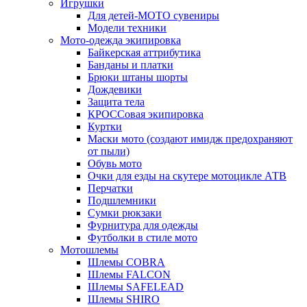
Игрушки
Для детей-МОТО сувениры
Модели техники
Мото-одежда экипировка
Байкерская аттрибутика
Банданы и платки
Брюки штаны шорты
Дождевики
Защита тела
КРОССовая экипировка
Куртки
Маски мото (создают имидж предохраняют
от пыли)
Обувь мото
Очки для езды на скутере мотоцикле АТВ
Перчатки
Подшлемники
Сумки рюкзаки
Фурнитура для одежды
Футболки в стиле мото
Мотошлемы
Шлемы COBRA
Шлемы FALCON
Шлемы SAFELEAD
Шлемы SHIRO