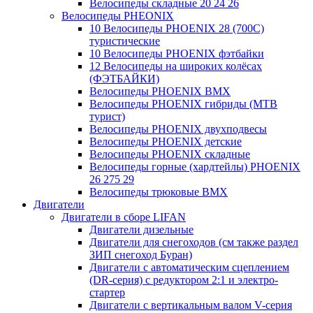
Велосипеды складные 20 24 26
Велосипеды PHEONIX
10 Велосипеды PHOENIX 28 (700С)
туристические
10 Велосипеды PHOENIX фэтбайки
12 Велосипеды на широких колёсах
(ФЭТБАЙКИ)
Велосипеды PHOENIX BMX
Велосипеды PHOENIX гибриды (MTB
турист)
Велосипеды PHOENIX двухподвесы
Велосипеды PHOENIX детские
Велосипеды PHOENIX складные
Велосипеды горные (хардтейлы) PHOENIX
26 275 29
Велосипеды трюковые BMX
Двигатели
Двигатели в сборе LIFAN
Двигатели дизельные
Двигатели для снегоходов (см также раздел
ЗИП снегоход Буран)
Двигатели с автоматическим сцеплением
(DR-серия) с редуктором 2:1 и электро-
стартер
Двигатели с вертикальным валом V-серия