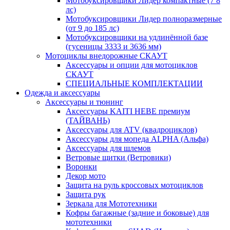
Мотобуксировщики Лидер компактные (7 8
лс)
Мотобуксировщики Лидер полноразмерные
(от 9 до 185 лс)
Мотобуксировщики на удлинённой базе
(гусеницы 3333 и 3636 мм)
Мотоциклы внедорожные СКАУТ
Аксессуары и опции для мотоциклов
СКАУТ
СПЕЦИАЛЬНЫЕ КОМПЛЕКТАЦИИ
Одежда и аксессуары
Аксессуары и тюнинг
Аксессуары KAITI HEBE премиум
(ТАЙВАНЬ)
Аксессуары для ATV (квадроциклов)
Аксессуары для мопеда ALPHA (Альфа)
Аксессуары для шлемов
Ветровые щитки (Ветровики)
Воронки
Декор мото
Защита на руль кроссовых мотоциклов
Защита рук
Зеркала для Мототехники
Кофры багажные (задние и боковые) для
мототехники