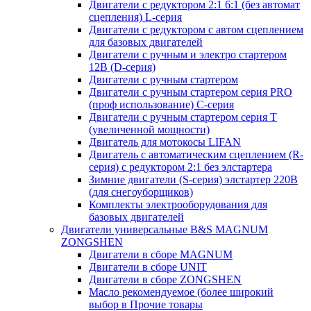
Двигатели с редуктором 2:1 6:1 (без автомат
сцепления) L-серия
Двигатели с редуктором с автом сцеплением
для базовых двигателей
Двигатели с ручным и электро стартером
12В (D-серия)
Двигатели с ручным стартером
Двигатели с ручным стартером серия PRO
(проф использование) C-серия
Двигатели с ручным стартером серия Т
(увеличенной мощности)
Двигатель для мотокосы LIFAN
Двигатель с автоматическим сцеплением (R-
серия) с редуктором 2:1 без элстартера
Зимние двигатели (S-серия) элстартер 220В
(для снегоуборщиков)
Комплекты электрооборудования для
базовых двигателей
Двигатели универсальные B&S MAGNUM
ZONGSHEN
Двигатели в сборе MAGNUM
Двигатели в сборе UNIT
Двигатели в сборе ZONGSHEN
Масло рекомендуемое (более широкий
выбор в Прочие товары