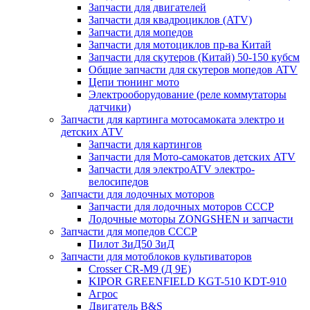
Запчасти для двигателей
Запчасти для квадроциклов (ATV)
Запчасти для мопедов
Запчасти для мотоциклов пр-ва Китай
Запчасти для скутеров (Китай) 50-150 кубсм
Общие запчасти для скутеров мопедов ATV
Цепи тюнинг мото
Электрооборудование (реле коммутаторы
датчики)
Запчасти для картинга мотосамоката электро и
детских ATV
Запчасти для картингов
Запчасти для Мото-самокатов детских ATV
Запчасти для электроATV электро-
велосипедов
Запчасти для лодочных моторов
Запчасти для лодочных моторов СССР
Лодочные моторы ZONGSHEN и запчасти
Запчасти для мопедов СССР
Пилот ЗиД50 ЗиД
Запчасти для мотоблоков культиваторов
Crosser CR-M9 (Д 9Е)
KIPOR GREENFIELD KGT-510 KDT-910
Агрос
Двигатель B&S