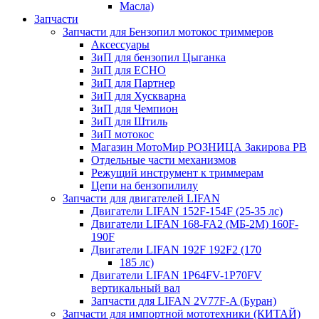
Масла)
Запчасти
Запчасти для Бензопил мотокос триммеров
Аксессуары
ЗиП для бензопил Цыганка
ЗиП для ЕСНО
ЗиП для Партнер
ЗиП для Хускварна
ЗиП для Чемпион
ЗиП для Штиль
ЗиП мотокос
Магазин МотоМир РОЗНИЦА Закирова РВ
Отдельные части механизмов
Режущий инструмент к триммерам
Цепи на бензопилилу
Запчасти для двигателей LIFAN
Двигатели LIFAN 152F-154F (25-35 лс)
Двигатели LIFAN 168-FA2 (МБ-2М) 160F-
190F
Двигатели LIFAN 192F 192F2 (170
185 лс)
Двигатели LIFAN 1Р64FV-1Р70FV
вертикальный вал
Запчасти для LIFAN 2V77F-A (Буран)
Запчасти для импортной мототехники (КИТАЙ)