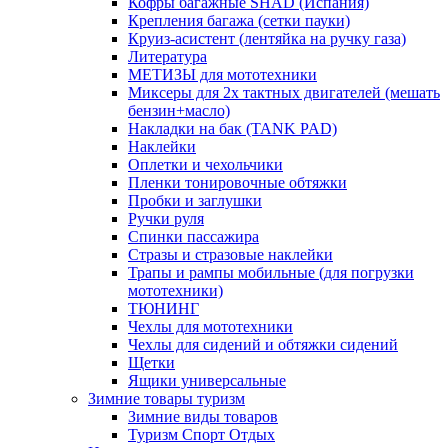
Кофры багажные SHAD (Испания)
Крепления багажа (сетки пауки)
Круиз-асистент (лентяйка на ручку газа)
Литература
МЕТИЗЫ для мототехники
Миксеры для 2х тактных двигателей (мешать
бензин+масло)
Накладки на бак (TANK PAD)
Наклейки
Оплетки и чехольчики
Пленки тонировочные обтяжки
Пробки и заглушки
Ручки руля
Спинки пассажира
Стразы и стразовые наклейки
Трапы и рампы мобильные (для погрузки
мототехники)
ТЮНИНГ
Чехлы для мототехники
Чехлы для сидений и обтяжки сидений
Щетки
Ящики универсальные
Зимние товары туризм
Зимние виды товаров
Туризм Спорт Отдых