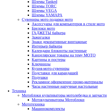
Шлемы Tanked
Шлемы TORC
Шлемы VEGA
Шлемы YAMAPA
Сувениры мото подарки мото
Аксессуары для компьютеров в стиле мото
Брелоки мото
ГАДЖЕТЫ байкера
Зажигалки
Знаки декоративные винтажные
Интерьер байкера
Календари блокноты настенные
Канцелярские товары на тему МОТО
Картины и постеры
Ключницы
Кухня-мото-сувениры
Подставки для карандашей
Подушки
Рекламное оформление промо-материалы
Часы настенные наручные настольные
Техника
Мотоблоки культиваторы мотолебедка и запчасти
Мотокультиваторы Мотоблоки
Мототехника
Машинокомплекты