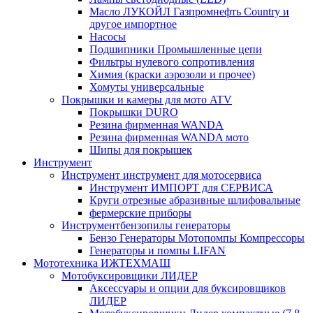
Масло ЛУКОЙЛ Газпромнефть Country и
другое импортное
Насосы
Подшипники Промышленные цепи
Фильтры нулевого сопротивления
Химия (краски аэрозоли и прочее)
Хомуты универсальные
Покрышки и камеры для мото ATV
Покрышки DURO
Резина фирменная WANDA
Резина фирменная WANDA мото
Шипы для покрышек
Инструмент
Инструмент инструмент для мотосервиса
Инструмент ИМПОРТ для СЕРВИСА
Круги отрезные абразивные шлифовальные
фермерские приборы
Инструментбензопилы генераторы
Бензо Генераторы Мотопомпы Компрессоры
Генераторы и помпы LIFAN
Мототехника ИЖТЕХМАШ
Мотобуксировщики ЛИДЕР
Аксессуары и опции для буксировщиков
ЛИДЕР