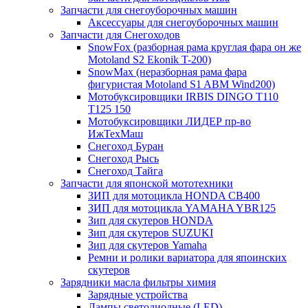
Запчасти для снегоуборочных машин
Аксессуары для снегоуборочных машин
Запчасти для Снегоходов
SnowFox (разборная рама круглая фара он же
Motoland S2 Ekonik T-200)
SnowMax (неразборная рама фара
фигуристая Motoland S1 ABM Wind200)
Мотобуксировщики IRBIS DINGO Т110
Т125 150
Мотобуксировщики ЛИДЕР пр-во
ИжТехМаш
Снегоход Буран
Снегоход Рысь
Снегоход Тайга
Запчасти для японской мототехники
ЗИП для мотоцикла HONDA CB400
ЗИП для мотоцикла YAMAHA YBR125
Зип для скутеров HONDA
Зип для скутеров SUZUKI
Зип для скутеров Yamaha
Ремни и ролики вариатора для япоинских
скутеров
Зарядники масла фильтры химия
Зарядные устройства
Лампы светодиодные (LED)