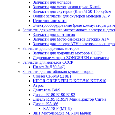
Запчасти для мопедов
Запчасти для мотоциклов пр-ва Китай
Запчасти для скутеров (Китай) 50-150 кубсм
Общие запчасти для скутеров мопедов ATV
Цепи тюнинг мото
Электрооборудование (реле коммутаторы дат
Запчасти для картинга мотосамоката электро и дет
Запчасти для картингов
Запчасти для Мото-самокатов детских ATV
Запчасти для электроATV электро-велосипедо
Запчасти для лодочных моторов
Запчасти для лодочных моторов СССР
Лодочные моторы ZONGSHEN и запчасти
Запчасти для мопедов СССР
Пилот ЗиД50 ЗиД
Запчасти для мотоблоков культиваторов
Crosser CR-M9 (Д 9Е)
KIPOR GREENFIELD KGT-510 KDT-910
Агрос
Двигатель B&S
Дизель R180 R190 R192
Дизель R195 R195N МиниТрактор Сигма
Дизель КА186
КА178 F (МТ-9)
ЗиП Мотолебедка МЛ-1М Бычок