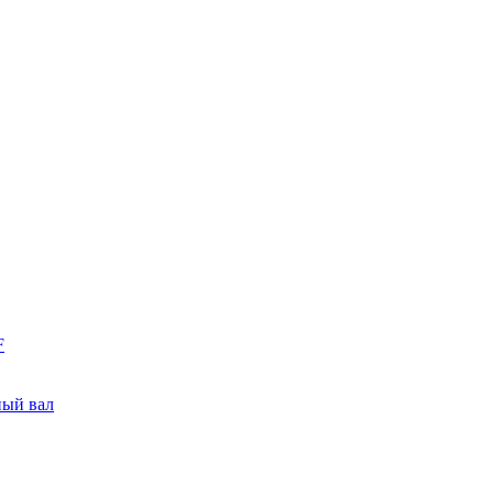
F
ный вал