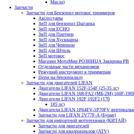
Масла)
Запчасти
Запчасти для Бензопил мотокос триммеров
Аксессуары
ЗиП для бензопил Цыганка
ЗиП для ЕСНО
ЗиП для Партнер
ЗиП для Хускварна
ЗиП для Чемпион
ЗиП для Штиль
ЗиП мотокос
Магазин МотоМир РОЗНИЦА Закирова РВ
Отдельные части механизмов
Режущий инструмент к триммерам
Цепи на бензопилилу
Запчасти для двигателей LIFAN
Двигатели LIFAN 152F-154F (25-35 лс)
Двигатели LIFAN 168-FA2 (МБ-2М) 160F-190
Двигатели LIFAN 192F 192F2 (170
185 лс)
Двигатели LIFAN 1Р64FV-1Р70FV вертикаль
Запчасти для LIFAN 2V77F-A (Буран)
Запчасти для импортной мототехники (КИТАЙ)
Запчасти для двигателей
Запчасти для квадроциклов (ATV)