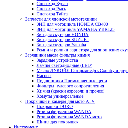
Снегоход Буран
Снегоход Рысь
Снегоход Тайга
Запчасти для японской мототехники
ЗИП для мотоцикла HONDA CB400
ЗИП для мотоцикла YAMAHA YBR125
Зип для скутеров HONDA
Зип для скутеров SUZUKI
Зип для скутеров Yamaha
Ремни и ролики вариатора для япоинских ску
Зарядники масла фильтры химия
Зарядные устройства
Лампы светодиодные (LED)
Масло ЛУКОЙЛ Газпромнефть Country и друг
Насосы
Подшипники Промышленные цепи
Фильтры нулевого сопротивления
Химия (краски аэрозоли и прочее)
Хомуты универсальные
Покрышки и камеры для мото ATV
Покрышки DURO
Резина фирменная WANDA
Резина фирменная WANDA мото
Шипы для покрышек
Инструмент