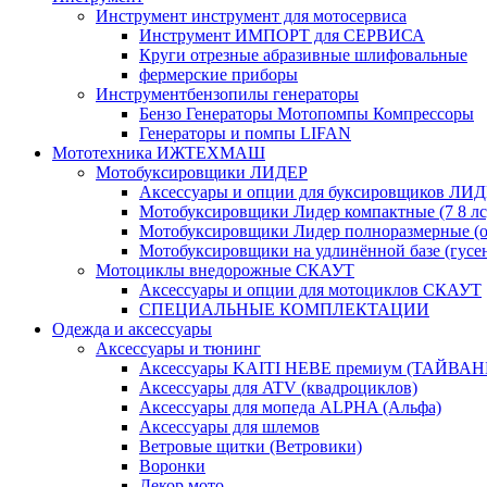
Инструмент инструмент для мотосервиса
Инструмент ИМПОРТ для СЕРВИСА
Круги отрезные абразивные шлифовальные
фермерские приборы
Инструментбензопилы генераторы
Бензо Генераторы Мотопомпы Компрессоры
Генераторы и помпы LIFAN
Мототехника ИЖТЕХМАШ
Мотобуксировщики ЛИДЕР
Аксессуары и опции для буксировщиков ЛИ
Мотобуксировщики Лидер компактные (7 8 лс
Мотобуксировщики Лидер полноразмерные (от
Мотобуксировщики на удлинённой базе (гусе
Мотоциклы внедорожные СКАУТ
Аксессуары и опции для мотоциклов СКАУТ
СПЕЦИАЛЬНЫЕ КОМПЛЕКТАЦИИ
Одежда и аксессуары
Аксессуары и тюнинг
Аксессуары KAITI HEBE премиум (ТАЙВАН
Аксессуары для ATV (квадроциклов)
Аксессуары для мопеда ALPHA (Альфа)
Аксессуары для шлемов
Ветровые щитки (Ветровики)
Воронки
Декор мото