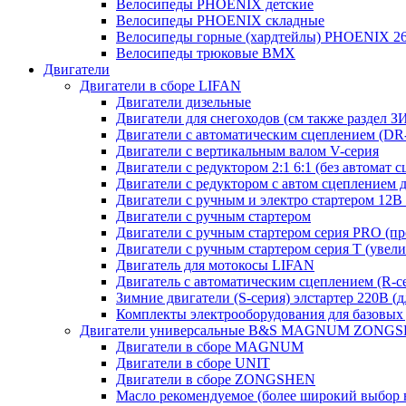
Велосипеды PHOENIX детские
Велосипеды PHOENIX складные
Велосипеды горные (хардтейлы) PHOENIX 26
Велосипеды трюковые BMX
Двигатели
Двигатели в сборе LIFAN
Двигатели дизельные
Двигатели для снегоходов (см также раздел З
Двигатели с автоматическим сцеплением (DR-с
Двигатели с вертикальным валом V-серия
Двигатели с редуктором 2:1 6:1 (без автомат 
Двигатели с редуктором с автом сцеплением 
Двигатели с ручным и электро стартером 12В 
Двигатели с ручным стартером
Двигатели с ручным стартером серия PRO (пр
Двигатели с ручным стартером серия Т (увел
Двигатель для мотокосы LIFAN
Двигатель с автоматическим сцеплением (R-сер
Зимние двигатели (S-серия) элстартер 220В (
Комплекты электрооборудования для базовых
Двигатели универсальные B&S MAGNUM ZONG
Двигатели в сборе MAGNUM
Двигатели в сборе UNIT
Двигатели в сборе ZONGSHEN
Масло рекомендуемое (более широкий выбор 