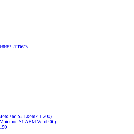
елина-Дизель
otoland S2 Ekonik T-200)
 Motoland S1 ABM Wind200)
150
ш