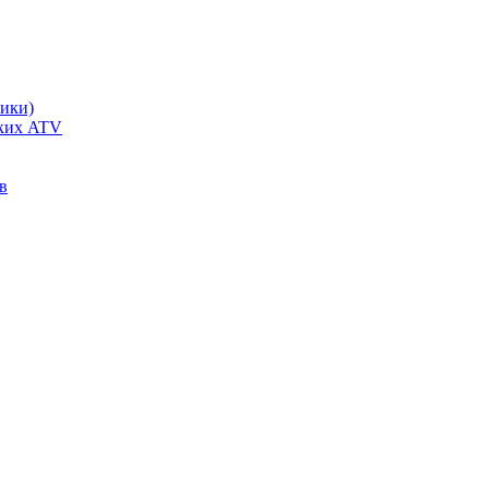
чики)
ских ATV
в