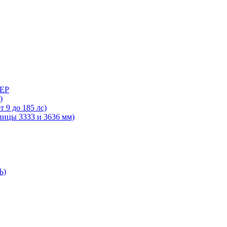
ДЕР
)
 9 до 185 лс)
ницы 3333 и 3636 мм)
Ь)