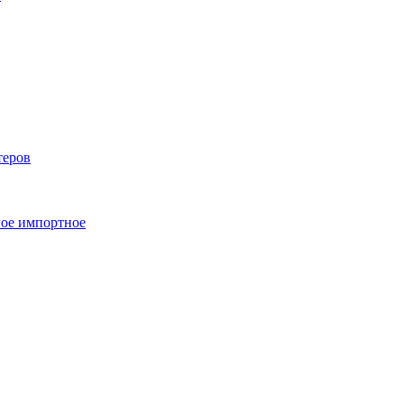
теров
ое импортное