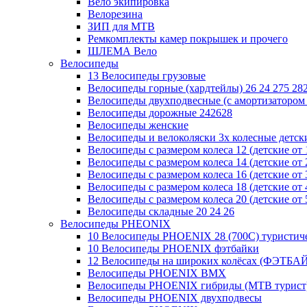
Вело экипировка
Велорезина
ЗИП для MTB
Ремкомплекты камер покрышек и прочего
ШЛЕМА Вело
Велосипеды
13 Велосипеды грузовые
Велосипеды горные (хардтейлы) 26 24 275 28
Велосипеды двухподвесные (с амортизатором 
Велосипеды дорожные 242628
Велосипеды женские
Велосипеды и велоколяски 3х колесные детские
Велосипеды с размером колеса 12 (детские от 1
Велосипеды с размером колеса 14 (детские от 2
Велосипеды с размером колеса 16 (детские от 3
Велосипеды с размером колеса 18 (детские от 4
Велосипеды с размером колеса 20 (детские от 5
Велосипеды складные 20 24 26
Велосипеды PHEONIX
10 Велосипеды PHOENIX 28 (700С) туристич
10 Велосипеды PHOENIX фэтбайки
12 Велосипеды на широких колёсах (ФЭТБА
Велосипеды PHOENIX BMX
Велосипеды PHOENIX гибриды (MTB турист
Велосипеды PHOENIX двухподвесы