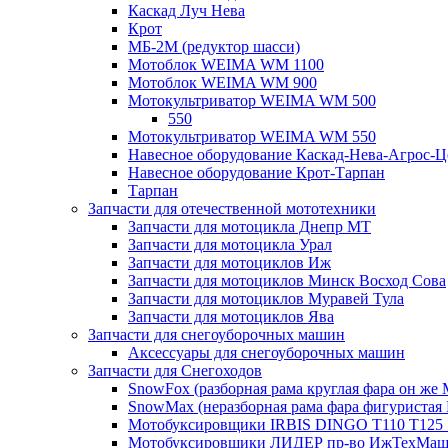
Каскад Луч Нева
Крот
МБ-2М (редуктор шасси)
Мотоблок WEIMA WM 1100
Мотоблок WEIMA WM 900
Мотокультриватор WEIMA WM 500
550
Мотокультриватор WEIMA WM 550
Навесное оборудование Каскад-Нева-Агрос-Ц
Навесное оборудование Крот-Тарпан
Тарпан
Запчасти для отечественной мототехники
Запчасти для мотоцикла Днепр МТ
Запчасти для мотоцикла Урал
Запчасти для мотоциклов Иж
Запчасти для мотоциклов Минск Восход Сова
Запчасти для мотоциклов Муравей Тула
Запчасти для мотоциклов Ява
Запчасти для снегоуборочных машин
Аксессуары для снегоуборочных машин
Запчасти для Снегоходов
SnowFox (разборная рама круглая фара он же M
SnowMax (неразборная рама фара фигуристая
Мотобуксировщики IRBIS DINGO Т110 Т125 
Мотобуксировщики ЛИДЕР пр-во ИжТехМа