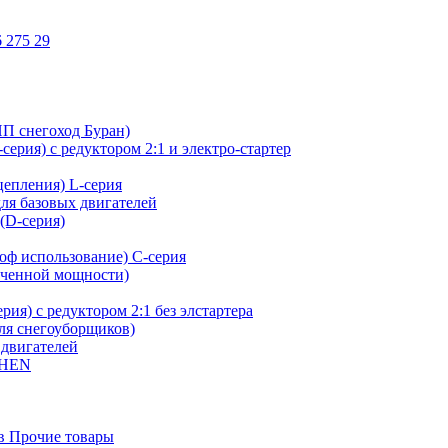
 275 29
ИП снегоход Буран)
ерия) с редуктором 2:1 и электро-стартер
сцепления) L-серия
для базовых двигателей
(D-серия)
оф использование) C-серия
иченной мощности)
ия) с редуктором 2:1 без элстартера
для снегоуборщиков)
 двигателей
SHEN
в Прочие товары