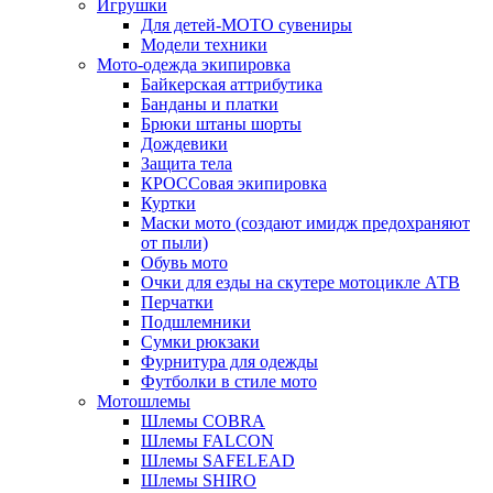
Игрушки
Для детей-МОТО сувениры
Модели техники
Мото-одежда экипировка
Байкерская аттрибутика
Банданы и платки
Брюки штаны шорты
Дождевики
Защита тела
КРОССовая экипировка
Куртки
Маски мото (создают имидж предохраняют
от пыли)
Обувь мото
Очки для езды на скутере мотоцикле АТВ
Перчатки
Подшлемники
Сумки рюкзаки
Фурнитура для одежды
Футболки в стиле мото
Мотошлемы
Шлемы COBRA
Шлемы FALCON
Шлемы SAFELEAD
Шлемы SHIRO