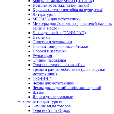
Кофры багажные SHAD (Испания)
Крепления багажа (сетки пауки)
Круиз-асистент (лентяйка на ручку газа)
Литература
МЕТИЗЫ для мототехники
Миксеры для 2х тактных двигателей (мешать
бензин+масло)
Накладки на бак (TANK PAD)
Наклейки
Оплетки и чехольчики
Пленки тонировочные обтяжки
Пробки и заглушки
Ручки руля
Спинки пассажира
Стразы и стразовые наклейки
Трапы и рампы мобильные (для погрузки
мототехники)
ТЮНИНГ
Чехлы для мототехники
Чехлы для сидений и обтяжки сидений
Щетки
Ящики универсальные
Зимние товары туризм
Зимние виды товаров
Туризм Спорт Отдых