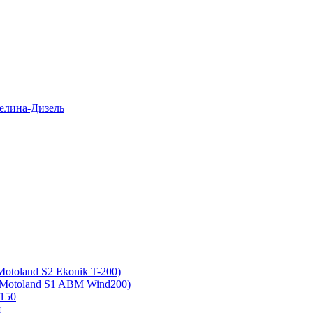
елина-Дизель
otoland S2 Ekonik T-200)
 Motoland S1 ABM Wind200)
150
ш