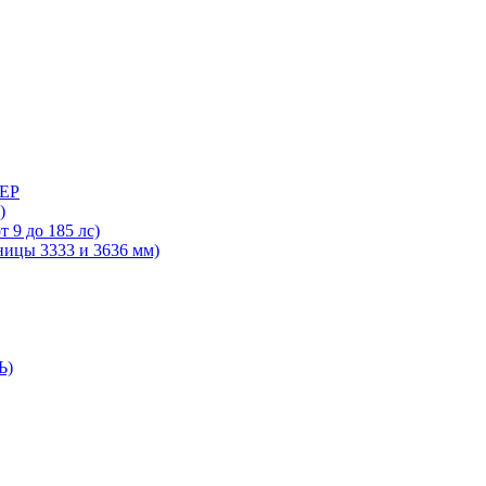
ДЕР
)
 9 до 185 лс)
ницы 3333 и 3636 мм)
Ь)