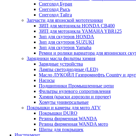
Снегоход Буран
Снегоход Рысь
Снегоход Тайга
Запчасти для японской мототехники
ЗИП для мотоцикла HONDA CB400
ЗИП для мотоцикла YAMAHA YBR125
Зип для скутеров HONDA
Зип для скутеров SUZUKI
Зип для скутеров Yamaha
Ремни и ролики вариатора для япоинских ску
Зарядники масла фильтры химия
Зарядные устройства
Лампы светодиодные (LED)
Масло ЛУКОЙЛ Газпромнефть Country и друг
Насосы
Подшипники Промышленные цепи
Фильтры нулевого сопротивления
Химия (краски аэрозоли и прочее)
Хомуты универсальные
Покрышки и камеры для мото ATV
Покрышки DURO
Резина фирменная WANDA
Резина фирменная WANDA мото
Шипы для покрышек
Инструмент