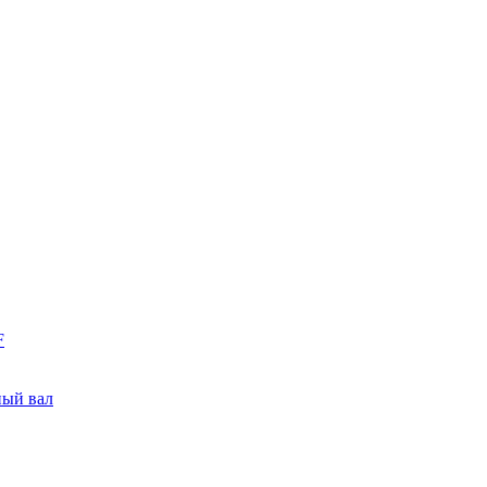
F
ный вал