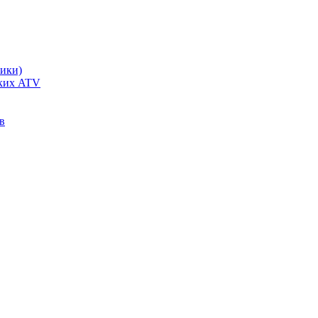
чики)
ских ATV
в