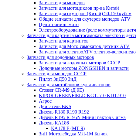
Запчасти для мопедов
Запчасти для мотоциклов пр-ва Китай
Запчасти для скутеров (Китай) 50-150 кубсм
Общие запчасти для скутеров мопедов ATV
Цепи тюнинг мото
Электрооборудование (реле коммутаторы дат
Запчасти для картинга мотосамоката электро и дет
Запчасти для картингов
Запчасти для Мото-самокатов детских ATV
Запчасти для электроATV электро-велосипедо
Запчасти для лодочных моторов
Запчасти для лодочных моторов СССР
Лодочные моторы ZONGSHEN и запчасти
Запчасти для мопедов СССР
Пилот ЗиД50 ЗиД
Запчасти для мотоблоков культиваторов
Crosser CR-M9 (Д 9Е)
KIPOR GREENFIELD KGT-510 KDT-910
Агрос
Двигатель B&S
Дизель R180 R190 R192
Дизель R195 R195N МиниТрактор Сигма
Дизель КА186
КА178 F (МТ-9)
ЗиП Мотолебедка МЛ-1М Бычок