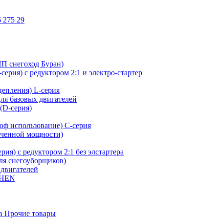
 275 29
ИП снегоход Буран)
ерия) с редуктором 2:1 и электро-стартер
сцепления) L-серия
для базовых двигателей
(D-серия)
оф использование) C-серия
иченной мощности)
ия) с редуктором 2:1 без элстартера
для снегоуборщиков)
 двигателей
SHEN
в Прочие товары