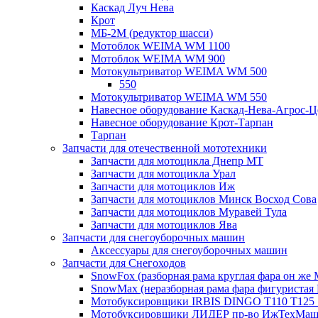
Каскад Луч Нева
Крот
МБ-2М (редуктор шасси)
Мотоблок WEIMA WM 1100
Мотоблок WEIMA WM 900
Мотокультриватор WEIMA WM 500
550
Мотокультриватор WEIMA WM 550
Навесное оборудование Каскад-Нева-Агрос-Ц
Навесное оборудование Крот-Тарпан
Тарпан
Запчасти для отечественной мототехники
Запчасти для мотоцикла Днепр МТ
Запчасти для мотоцикла Урал
Запчасти для мотоциклов Иж
Запчасти для мотоциклов Минск Восход Сова
Запчасти для мотоциклов Муравей Тула
Запчасти для мотоциклов Ява
Запчасти для снегоуборочных машин
Аксессуары для снегоуборочных машин
Запчасти для Снегоходов
SnowFox (разборная рама круглая фара он же M
SnowMax (неразборная рама фара фигуристая
Мотобуксировщики IRBIS DINGO Т110 Т125 
Мотобуксировщики ЛИДЕР пр-во ИжТехМа