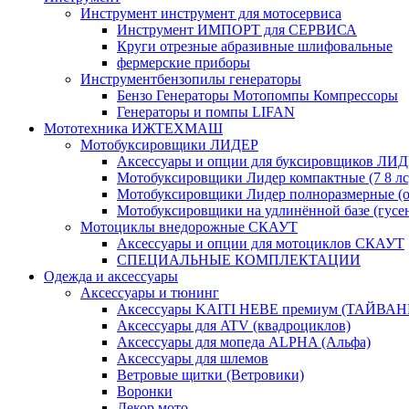
Инструмент инструмент для мотосервиса
Инструмент ИМПОРТ для СЕРВИСА
Круги отрезные абразивные шлифовальные
фермерские приборы
Инструментбензопилы генераторы
Бензо Генераторы Мотопомпы Компрессоры
Генераторы и помпы LIFAN
Мототехника ИЖТЕХМАШ
Мотобуксировщики ЛИДЕР
Аксессуары и опции для буксировщиков ЛИ
Мотобуксировщики Лидер компактные (7 8 лс
Мотобуксировщики Лидер полноразмерные (от
Мотобуксировщики на удлинённой базе (гусе
Мотоциклы внедорожные СКАУТ
Аксессуары и опции для мотоциклов СКАУТ
СПЕЦИАЛЬНЫЕ КОМПЛЕКТАЦИИ
Одежда и аксессуары
Аксессуары и тюнинг
Аксессуары KAITI HEBE премиум (ТАЙВАН
Аксессуары для ATV (квадроциклов)
Аксессуары для мопеда ALPHA (Альфа)
Аксессуары для шлемов
Ветровые щитки (Ветровики)
Воронки
Декор мото