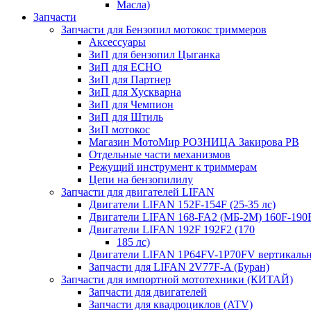
Масла)
Запчасти
Запчасти для Бензопил мотокос триммеров
Аксессуары
ЗиП для бензопил Цыганка
ЗиП для ЕСНО
ЗиП для Партнер
ЗиП для Хускварна
ЗиП для Чемпион
ЗиП для Штиль
ЗиП мотокос
Магазин МотоМир РОЗНИЦА Закирова РВ
Отдельные части механизмов
Режущий инструмент к триммерам
Цепи на бензопилилу
Запчасти для двигателей LIFAN
Двигатели LIFAN 152F-154F (25-35 лс)
Двигатели LIFAN 168-FA2 (МБ-2М) 160F-190
Двигатели LIFAN 192F 192F2 (170
185 лс)
Двигатели LIFAN 1Р64FV-1Р70FV вертикаль
Запчасти для LIFAN 2V77F-A (Буран)
Запчасти для импортной мототехники (КИТАЙ)
Запчасти для двигателей
Запчасти для квадроциклов (ATV)