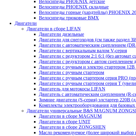
Велосипеды PHOENIX детские
Велосипеды PHOENIX складные
Велосипеды горные (хардтейлы) PHOENIX 26
Велосипеды трюковые BMX
Двигатели
Двигатели в сборе LIFAN
Двигатели дизельные
Двигатели для снегоходов (см также раздел З
Двигатели с автоматическим сцеплением (DR-с
Двигатели с вертикальным валом V-серия
Двигатели с редуктором 2:1 6:1 (без автомат 
Двигатели с редуктором с автом сцеплением 
Двигатели с ручным и электро стартером 12В 
Двигатели с ручным стартером
Двигатели с ручным стартером серия PRO (пр
Двигатели с ручным стартером серия Т (увел
Двигатель для мотокосы LIFAN
Двигатель с автоматическим сцеплением (R-сер
Зимние двигатели (S-серия) элстартер 220В (
Комплекты электрооборудования для базовых
Двигатели универсальные B&S MAGNUM ZONG
Двигатели в сборе MAGNUM
Двигатели в сборе UNIT
Двигатели в сборе ZONGSHEN
Масло рекомендуемое (более широкий выбор 