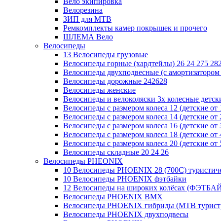
Вело экипировка
Велорезина
ЗИП для MTB
Ремкомплекты камер покрышек и прочего
ШЛЕМА Вело
Велосипеды
13 Велосипеды грузовые
Велосипеды горные (хардтейлы) 26 24 275 28
Велосипеды двухподвесные (с амортизатором 
Велосипеды дорожные 242628
Велосипеды женские
Велосипеды и велоколяски 3х колесные детские
Велосипеды с размером колеса 12 (детские от 1
Велосипеды с размером колеса 14 (детские от 2
Велосипеды с размером колеса 16 (детские от 3
Велосипеды с размером колеса 18 (детские от 4
Велосипеды с размером колеса 20 (детские от 5
Велосипеды складные 20 24 26
Велосипеды PHEONIX
10 Велосипеды PHOENIX 28 (700С) туристич
10 Велосипеды PHOENIX фэтбайки
12 Велосипеды на широких колёсах (ФЭТБА
Велосипеды PHOENIX BMX
Велосипеды PHOENIX гибриды (MTB турист
Велосипеды PHOENIX двухподвесы