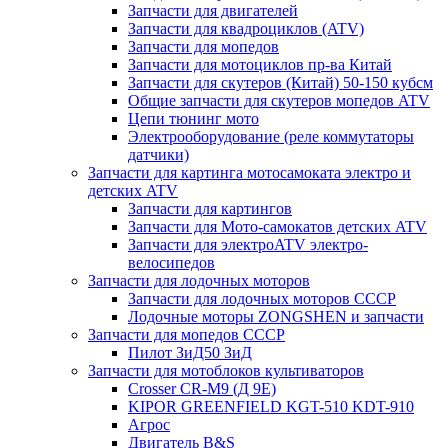
Запчасти для двигателей
Запчасти для квадроциклов (ATV)
Запчасти для мопедов
Запчасти для мотоциклов пр-ва Китай
Запчасти для скутеров (Китай) 50-150 кубсм
Общие запчасти для скутеров мопедов ATV
Цепи тюнинг мото
Электрооборудование (реле коммутаторы
датчики)
Запчасти для картинга мотосамоката электро и
детских ATV
Запчасти для картингов
Запчасти для Мото-самокатов детских ATV
Запчасти для электроATV электро-
велосипедов
Запчасти для лодочных моторов
Запчасти для лодочных моторов СССР
Лодочные моторы ZONGSHEN и запчасти
Запчасти для мопедов СССР
Пилот ЗиД50 ЗиД
Запчасти для мотоблоков культиваторов
Crosser CR-M9 (Д 9Е)
KIPOR GREENFIELD KGT-510 KDT-910
Агрос
Двигатель B&S