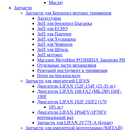
Масла)
Запчасти
Запчасти для Бензопил мотокос триммеров
Аксессуары
ЗиП для бензопил Цыганка
ЗиП для ЕСНО
ЗиП для Партнер
ЗиП для Хускварна
ЗиП для Чемпион
ЗиП для Штиль
ЗиП мотокос
Магазин МотоМир РОЗНИЦА Закирова РВ
Отдельные части механизмов
Режущий инструмент к триммерам
Цепи на бензопилилу
Запчасти для двигателей LIFAN
Двигатели LIFAN 152F-154F (25-35 лс)
Двигатели LIFAN 168-FA2 (МБ-2М) 160F-
190F
Двигатели LIFAN 192F 192F2 (170
185 лс)
Двигатели LIFAN 1Р64FV-1Р70FV
вертикальный вал
Запчасти для LIFAN 2V77F-A (Буран)
Запчасти для импортной мототехники (КИТАЙ)