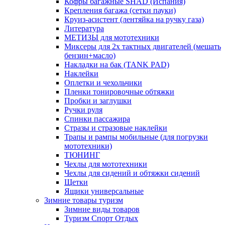
Кофры багажные SHAD (Испания)
Крепления багажа (сетки пауки)
Круиз-асистент (лентяйка на ручку газа)
Литература
МЕТИЗЫ для мототехники
Миксеры для 2х тактных двигателей (мешать
бензин+масло)
Накладки на бак (TANK PAD)
Наклейки
Оплетки и чехольчики
Пленки тонировочные обтяжки
Пробки и заглушки
Ручки руля
Спинки пассажира
Стразы и стразовые наклейки
Трапы и рампы мобильные (для погрузки
мототехники)
ТЮНИНГ
Чехлы для мототехники
Чехлы для сидений и обтяжки сидений
Щетки
Ящики универсальные
Зимние товары туризм
Зимние виды товаров
Туризм Спорт Отдых