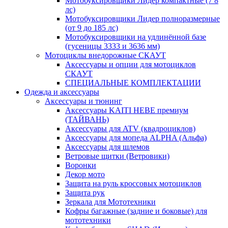
Мотобуксировщики Лидер компактные (7 8
лс)
Мотобуксировщики Лидер полноразмерные
(от 9 до 185 лс)
Мотобуксировщики на удлинённой базе
(гусеницы 3333 и 3636 мм)
Мотоциклы внедорожные СКАУТ
Аксессуары и опции для мотоциклов
СКАУТ
СПЕЦИАЛЬНЫЕ КОМПЛЕКТАЦИИ
Одежда и аксессуары
Аксессуары и тюнинг
Аксессуары KAITI HEBE премиум
(ТАЙВАНЬ)
Аксессуары для ATV (квадроциклов)
Аксессуары для мопеда ALPHA (Альфа)
Аксессуары для шлемов
Ветровые щитки (Ветровики)
Воронки
Декор мото
Защита на руль кроссовых мотоциклов
Защита рук
Зеркала для Мототехники
Кофры багажные (задние и боковые) для
мототехники