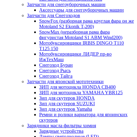
Запчасти для снегоуборочных машин
Аксессуары для снегоуборочных машин
Запчасти для Снегоходов
SnowFox (разборная рама круглая фара он же
Motoland S2 Ekonik T-200)
SnowMax (неразборная рама фара
фигуристая Motoland S1 ABM Wind200)
Мотобуксировщики IRBIS DINGO Т110
Т125 150
Мотобуксировщики ЛИДЕР пр-во
ИжТехМаш
Снегоход Буран
Снегоход Рысь
Снегоход Тайга
Запчасти для японской мототехники
ЗИП для мотоцикла HONDA CB400
ЗИП для мотоцикла YAMAHA YBR125
Зип для скутеров HONDA
Зип для скутеров SUZUKI
Зип для скутеров Yamaha
Ремни и ролики вариатора для япоинских
скутеров
Зарядники масла фильтры химия
Зарядные устройства
Лампы светодиодные (LED)