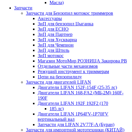
Масла)
Запчасти
Запчасти для Бензопил мотокос триммеров
Аксессуары
ЗиП для бензопил Цыганка
ЗиП для ЕСНО
ЗиП для Партнер
ЗиП для Хускварна
ЗиП для Чемпион
ЗиП для Штиль
ЗиП мотокос
Магазин МотоМир РОЗНИЦА Закирова РВ
Отдельные части механизмов
Режущий инструмент к триммерам
Цепи на бензопилилу
Запчасти для двигателей LIFAN
Двигатели LIFAN 152F-154F (25-35 лс)
Двигатели LIFAN 168-FA2 (МБ-2М) 160F-
190F
Двигатели LIFAN 192F 192F2 (170
185 лс)
Двигатели LIFAN 1Р64FV-1Р70FV
вертикальный вал
Запчасти для LIFAN 2V77F-A (Буран)
Запчасти для импортной мототехники (КИТАЙ)