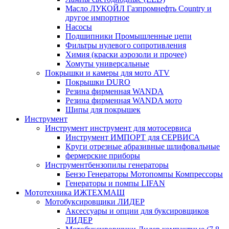
Масло ЛУКОЙЛ Газпромнефть Country и
другое импортное
Насосы
Подшипники Промышленные цепи
Фильтры нулевого сопротивления
Химия (краски аэрозоли и прочее)
Хомуты универсальные
Покрышки и камеры для мото ATV
Покрышки DURO
Резина фирменная WANDA
Резина фирменная WANDA мото
Шипы для покрышек
Инструмент
Инструмент инструмент для мотосервиса
Инструмент ИМПОРТ для СЕРВИСА
Круги отрезные абразивные шлифовальные
фермерские приборы
Инструментбензопилы генераторы
Бензо Генераторы Мотопомпы Компрессоры
Генераторы и помпы LIFAN
Мототехника ИЖТЕХМАШ
Мотобуксировщики ЛИДЕР
Аксессуары и опции для буксировщиков
ЛИДЕР