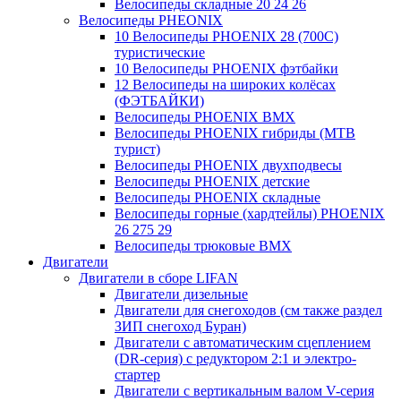
Велосипеды складные 20 24 26
Велосипеды PHEONIX
10 Велосипеды PHOENIX 28 (700С)
туристические
10 Велосипеды PHOENIX фэтбайки
12 Велосипеды на широких колёсах
(ФЭТБАЙКИ)
Велосипеды PHOENIX BMX
Велосипеды PHOENIX гибриды (MTB
турист)
Велосипеды PHOENIX двухподвесы
Велосипеды PHOENIX детские
Велосипеды PHOENIX складные
Велосипеды горные (хардтейлы) PHOENIX
26 275 29
Велосипеды трюковые BMX
Двигатели
Двигатели в сборе LIFAN
Двигатели дизельные
Двигатели для снегоходов (см также раздел
ЗИП снегоход Буран)
Двигатели с автоматическим сцеплением
(DR-серия) с редуктором 2:1 и электро-
стартер
Двигатели с вертикальным валом V-серия