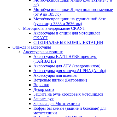
Мотобуксировщики Лидер компактные (7 8
лс)
Мотобуксировщики Лидер полноразмерные
(от 9 до 185 лс)
Мотобуксировщики на удлинённой базе
(гусеницы 3333 и 3636 мм)
Мотоциклы внедорожные СКАУТ
Аксессуары и опции для мотоциклов
СКАУТ
СПЕЦИАЛЬНЫЕ КОМПЛЕКТАЦИИ
Одежда и аксессуары
Аксессуары и тюнинг
Аксессуары KAITI HEBE премиум
(ТАЙВАНЬ)
Аксессуары для ATV (квадроциклов)
Аксессуары для мопеда ALPHA (Альфа)
Аксессуары для шлемов
Ветровые щитки (Ветровики)
Воронки
Декор мото
Защита на руль кроссовых мотоциклов
Защита рук
Зеркала для Мототехники
Кофры багажные (задние и боковые) для
мототехники