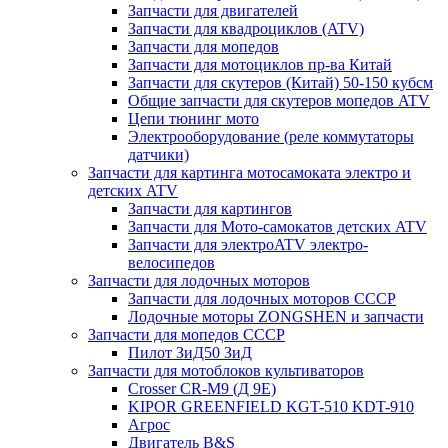
Запчасти для двигателей
Запчасти для квадроциклов (ATV)
Запчасти для мопедов
Запчасти для мотоциклов пр-ва Китай
Запчасти для скутеров (Китай) 50-150 кубсм
Общие запчасти для скутеров мопедов ATV
Цепи тюнинг мото
Электрооборудование (реле коммутаторы
датчики)
Запчасти для картинга мотосамоката электро и
детских ATV
Запчасти для картингов
Запчасти для Мото-самокатов детских ATV
Запчасти для электроATV электро-
велосипедов
Запчасти для лодочных моторов
Запчасти для лодочных моторов СССР
Лодочные моторы ZONGSHEN и запчасти
Запчасти для мопедов СССР
Пилот ЗиД50 ЗиД
Запчасти для мотоблоков культиваторов
Crosser CR-M9 (Д 9Е)
KIPOR GREENFIELD KGT-510 KDT-910
Агрос
Двигатель B&S