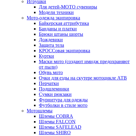
Игрушки
Для детей-МОТО сувениры
Модели техники
Мото-одежда экипировка
Байкерская аттрибутика
Банданы и платки
Брюки штаны шорты
Дождевики
Защита тела
КРОССовая экипировка
Куртки
Маски мото (создают имидж предохраняют
от пыли)
Обувь мото
Очки для езды на скутере мотоцикле АТВ
Перчатки
Подшлемники
Сумки рюкзаки
Фурнитура для одежды
Футболки в стиле мото
Мотошлемы
Шлемы COBRA
Шлемы FALCON
Шлемы SAFELEAD
Шлемы SHIRO