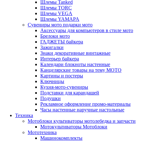
Шлемы Tanked
Шлемы TORC
Шлемы VEGA
Шлемы YAMAPA
Сувениры мото подарки мото
Аксессуары для компьютеров в стиле мото
Брелоки мото
ГАДЖЕТЫ байкера
Зажигалки
Знаки декоративные винтажные
Интерьер байкера
Календари блокноты настенные
Канцелярские товары на тему МОТО
Картины и постеры
Ключницы
Кухня-мото-сувениры
Подставки для карандашей
Подушки
Рекламное оформление промо-материалы
Часы настенные наручные настольные
Техника
Мотоблоки культиваторы мотолебедка и запчасти
Мотокультиваторы Мотоблоки
Мототехника
Машинокомплекты