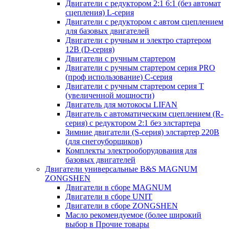
Двигатели с редуктором 2:1 6:1 (без автомат
сцепления) L-серия
Двигатели с редуктором с автом сцеплением
для базовых двигателей
Двигатели с ручным и электро стартером
12В (D-серия)
Двигатели с ручным стартером
Двигатели с ручным стартером серия PRO
(проф использование) C-серия
Двигатели с ручным стартером серия Т
(увеличенной мощности)
Двигатель для мотокосы LIFAN
Двигатель с автоматическим сцеплением (R-
серия) с редуктором 2:1 без элстартера
Зимние двигатели (S-серия) элстартер 220В
(для снегоуборщиков)
Комплекты электрооборудования для
базовых двигателей
Двигатели универсальные B&S MAGNUM
ZONGSHEN
Двигатели в сборе MAGNUM
Двигатели в сборе UNIT
Двигатели в сборе ZONGSHEN
Масло рекомендуемое (более широкий
выбор в Прочие товары