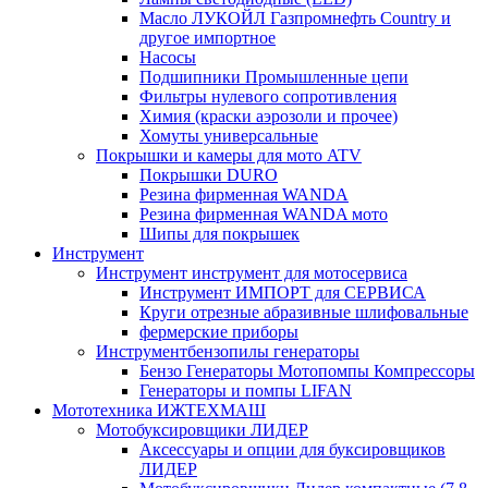
Масло ЛУКОЙЛ Газпромнефть Country и
другое импортное
Насосы
Подшипники Промышленные цепи
Фильтры нулевого сопротивления
Химия (краски аэрозоли и прочее)
Хомуты универсальные
Покрышки и камеры для мото ATV
Покрышки DURO
Резина фирменная WANDA
Резина фирменная WANDA мото
Шипы для покрышек
Инструмент
Инструмент инструмент для мотосервиса
Инструмент ИМПОРТ для СЕРВИСА
Круги отрезные абразивные шлифовальные
фермерские приборы
Инструментбензопилы генераторы
Бензо Генераторы Мотопомпы Компрессоры
Генераторы и помпы LIFAN
Мототехника ИЖТЕХМАШ
Мотобуксировщики ЛИДЕР
Аксессуары и опции для буксировщиков
ЛИДЕР