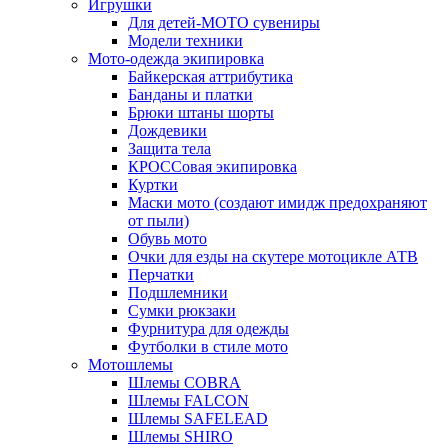
Игрушки
Для детей-МОТО сувениры
Модели техники
Мото-одежда экипировка
Байкерская аттрибутика
Банданы и платки
Брюки штаны шорты
Дождевики
Защита тела
КРОССовая экипировка
Куртки
Маски мото (создают имидж предохраняют
от пыли)
Обувь мото
Очки для езды на скутере мотоцикле АТВ
Перчатки
Подшлемники
Сумки рюкзаки
Фурнитура для одежды
Футболки в стиле мото
Мотошлемы
Шлемы COBRA
Шлемы FALCON
Шлемы SAFELEAD
Шлемы SHIRO