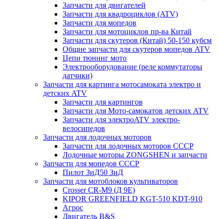
Запчасти для двигателей
Запчасти для квадроциклов (ATV)
Запчасти для мопедов
Запчасти для мотоциклов пр-ва Китай
Запчасти для скутеров (Китай) 50-150 кубсм
Общие запчасти для скутеров мопедов ATV
Цепи тюнинг мото
Электрооборудование (реле коммутаторы
датчики)
Запчасти для картинга мотосамоката электро и
детских ATV
Запчасти для картингов
Запчасти для Мото-самокатов детских ATV
Запчасти для электроATV электро-
велосипедов
Запчасти для лодочных моторов
Запчасти для лодочных моторов СССР
Лодочные моторы ZONGSHEN и запчасти
Запчасти для мопедов СССР
Пилот ЗиД50 ЗиД
Запчасти для мотоблоков культиваторов
Crosser CR-M9 (Д 9Е)
KIPOR GREENFIELD KGT-510 KDT-910
Агрос
Двигатель B&S