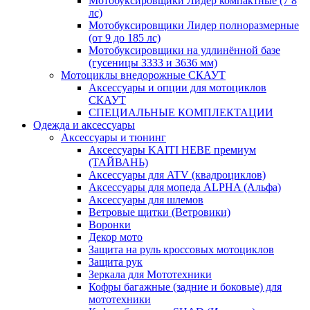
Мотобуксировщики Лидер компактные (7 8
лс)
Мотобуксировщики Лидер полноразмерные
(от 9 до 185 лс)
Мотобуксировщики на удлинённой базе
(гусеницы 3333 и 3636 мм)
Мотоциклы внедорожные СКАУТ
Аксессуары и опции для мотоциклов
СКАУТ
СПЕЦИАЛЬНЫЕ КОМПЛЕКТАЦИИ
Одежда и аксессуары
Аксессуары и тюнинг
Аксессуары KAITI HEBE премиум
(ТАЙВАНЬ)
Аксессуары для ATV (квадроциклов)
Аксессуары для мопеда ALPHA (Альфа)
Аксессуары для шлемов
Ветровые щитки (Ветровики)
Воронки
Декор мото
Защита на руль кроссовых мотоциклов
Защита рук
Зеркала для Мототехники
Кофры багажные (задние и боковые) для
мототехники