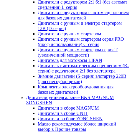
Двигатели с редуктором 2:1 6:1 (без автомат
сцепления) L-серия
Двигатели с редуктором с автом сцеплением
для базовых двигателей
Двигатели с ручным и электро стартером
12В (D-серия)
Двигатели с ручным стартером
Двигатели с ручным стартером серия PRO
(проф использование) C-серия
Двигатели с ручным стартером серия Т
(увеличенной мощности)
Двигатель для мотокосы LIFAN
Двигатель с автоматическим сцеплением (R-
серия) с редуктором 2:1 без элстартера
Зимние двигатели (S-серия) элстартер 220В
(для снегоуборщиков)
Комплекты электрооборудования для
базовых двигателей
Двигатели универсальные B&S MAGNUM
ZONGSHEN
Двигатели в сборе MAGNUM
Двигатели в сборе UNIT
Двигатели в сборе ZONGSHEN
Масло рекомендуемое (более широкий
выбор в Прочие товары