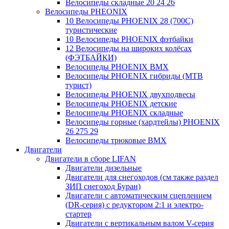
Велосипеды складные 20 24 26
Велосипеды PHEONIX
10 Велосипеды PHOENIX 28 (700С)
туристические
10 Велосипеды PHOENIX фэтбайки
12 Велосипеды на широких колёсах
(ФЭТБАЙКИ)
Велосипеды PHOENIX BMX
Велосипеды PHOENIX гибриды (MTB
турист)
Велосипеды PHOENIX двухподвесы
Велосипеды PHOENIX детские
Велосипеды PHOENIX складные
Велосипеды горные (хардтейлы) PHOENIX
26 275 29
Велосипеды трюковые BMX
Двигатели
Двигатели в сборе LIFAN
Двигатели дизельные
Двигатели для снегоходов (см также раздел
ЗИП снегоход Буран)
Двигатели с автоматическим сцеплением
(DR-серия) с редуктором 2:1 и электро-
стартер
Двигатели с вертикальным валом V-серия