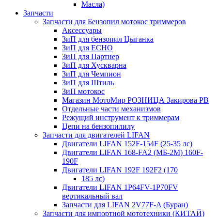
Масла)
Запчасти
Запчасти для Бензопил мотокос триммеров
Аксессуары
ЗиП для бензопил Цыганка
ЗиП для ЕСНО
ЗиП для Партнер
ЗиП для Хускварна
ЗиП для Чемпион
ЗиП для Штиль
ЗиП мотокос
Магазин МотоМир РОЗНИЦА Закирова РВ
Отдельные части механизмов
Режущий инструмент к триммерам
Цепи на бензопилилу
Запчасти для двигателей LIFAN
Двигатели LIFAN 152F-154F (25-35 лс)
Двигатели LIFAN 168-FA2 (МБ-2М) 160F-
190F
Двигатели LIFAN 192F 192F2 (170
185 лс)
Двигатели LIFAN 1Р64FV-1Р70FV
вертикальный вал
Запчасти для LIFAN 2V77F-A (Буран)
Запчасти для импортной мототехники (КИТАЙ)