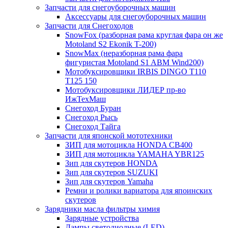
Запчасти для снегоуборочных машин
Аксессуары для снегоуборочных машин
Запчасти для Снегоходов
SnowFox (разборная рама круглая фара он же
Motoland S2 Ekonik T-200)
SnowMax (неразборная рама фара
фигуристая Motoland S1 ABM Wind200)
Мотобуксировщики IRBIS DINGO Т110
Т125 150
Мотобуксировщики ЛИДЕР пр-во
ИжТехМаш
Снегоход Буран
Снегоход Рысь
Снегоход Тайга
Запчасти для японской мототехники
ЗИП для мотоцикла HONDA CB400
ЗИП для мотоцикла YAMAHA YBR125
Зип для скутеров HONDA
Зип для скутеров SUZUKI
Зип для скутеров Yamaha
Ремни и ролики вариатора для япоинских
скутеров
Зарядники масла фильтры химия
Зарядные устройства
Лампы светодиодные (LED)