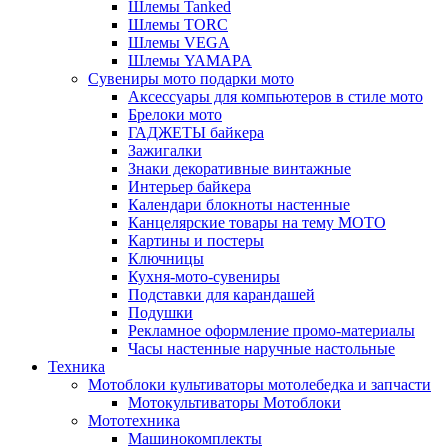
Шлемы Tanked
Шлемы TORC
Шлемы VEGA
Шлемы YAMAPA
Сувениры мото подарки мото
Аксессуары для компьютеров в стиле мото
Брелоки мото
ГАДЖЕТЫ байкера
Зажигалки
Знаки декоративные винтажные
Интерьер байкера
Календари блокноты настенные
Канцелярские товары на тему МОТО
Картины и постеры
Ключницы
Кухня-мото-сувениры
Подставки для карандашей
Подушки
Рекламное оформление промо-материалы
Часы настенные наручные настольные
Техника
Мотоблоки культиваторы мотолебедка и запчасти
Мотокультиваторы Мотоблоки
Мототехника
Машинокомплекты