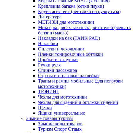
Кофры багажные SHAD (Испания)
Крепления багажа (сетки пауки)
Круиз-асистент (лентяйка на ручку газа)
Литература
МЕТИЗЫ для мототехники
Миксеры для 2х тактных двигателей (мешать
бензин+масло)
Накладки на бак (TANK PAD)
Наклейки
Оплетки и чехольчики
Пленки тонировочные обтяжки
Пробки и заглушки
Ручки руля
Спинки пассажира
Стразы и стразовые наклейки
Трапы и рампы мобильные (для погрузки
мототехники)
ТЮНИНГ
Чехлы для мототехники
Чехлы для сидений и обтяжки сидений
Щетки
Ящики универсальные
Зимние товары туризм
Зимние виды товаров
Туризм Спорт Отдых