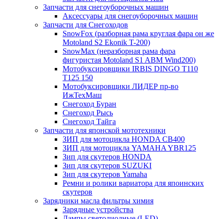
Запчасти для снегоуборочных машин
Аксессуары для снегоуборочных машин
Запчасти для Снегоходов
SnowFox (разборная рама круглая фара он же
Motoland S2 Ekonik T-200)
SnowMax (неразборная рама фара
фигуристая Motoland S1 ABM Wind200)
Мотобуксировщики IRBIS DINGO Т110
Т125 150
Мотобуксировщики ЛИДЕР пр-во
ИжТехМаш
Снегоход Буран
Снегоход Рысь
Снегоход Тайга
Запчасти для японской мототехники
ЗИП для мотоцикла HONDA CB400
ЗИП для мотоцикла YAMAHA YBR125
Зип для скутеров HONDA
Зип для скутеров SUZUKI
Зип для скутеров Yamaha
Ремни и ролики вариатора для япоинских
скутеров
Зарядники масла фильтры химия
Зарядные устройства
Лампы светодиодные (LED)