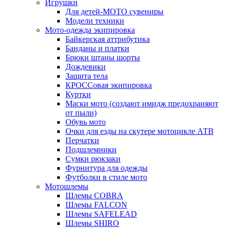
Игрушки
Для детей-МОТО сувениры
Модели техники
Мото-одежда экипировка
Байкерская аттрибутика
Банданы и платки
Брюки штаны шорты
Дождевики
Защита тела
КРОССовая экипировка
Куртки
Маски мото (создают имидж предохраняют
от пыли)
Обувь мото
Очки для езды на скутере мотоцикле АТВ
Перчатки
Подшлемники
Сумки рюкзаки
Фурнитура для одежды
Футболки в стиле мото
Мотошлемы
Шлемы COBRA
Шлемы FALCON
Шлемы SAFELEAD
Шлемы SHIRO