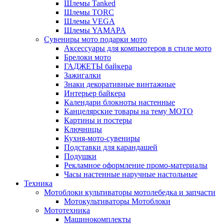
Шлемы Tanked
Шлемы TORC
Шлемы VEGA
Шлемы YAMAPA
Сувениры мото подарки мото
Аксессуары для компьютеров в стиле мото
Брелоки мото
ГАДЖЕТЫ байкера
Зажигалки
Знаки декоративные винтажные
Интерьер байкера
Календари блокноты настенные
Канцелярские товары на тему МОТО
Картины и постеры
Ключницы
Кухня-мото-сувениры
Подставки для карандашей
Подушки
Рекламное оформление промо-материалы
Часы настенные наручные настольные
Техника
Мотоблоки культиваторы мотолебедка и запчасти
Мотокультиваторы Мотоблоки
Мототехника
Машинокомплекты