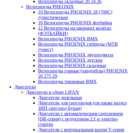
Велосипеды складные 20 24 26
Велосипеды PHEONIX
10 Велосипеды PHOENIX 28 (700С)
туристические
10 Велосипеды PHOENIX фэтбайки
12 Велосипеды на широких колёсах
(ФЭТБАЙКИ)
Велосипеды PHOENIX BMX
Велосипеды PHOENIX гибриды (MTB
турист)
Велосипеды PHOENIX двухподвесы
Велосипеды PHOENIX детские
Велосипеды PHOENIX складные
Велосипеды горные (хардтейлы) PHOENIX
26 275 29
Велосипеды трюковые BMX
Двигатели
Двигатели в сборе LIFAN
Двигатели дизельные
Двигатели для снегоходов (см также раздел
ЗИП снегоход Буран)
Двигатели с автоматическим сцеплением
(DR-серия) с редуктором 2:1 и электро-
стартер
Двигатели с вертикальным валом V-серия