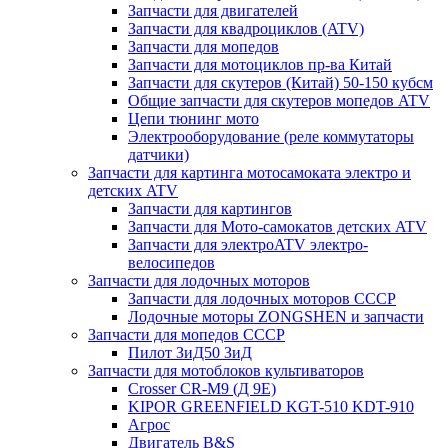
Запчасти для двигателей
Запчасти для квадроциклов (ATV)
Запчасти для мопедов
Запчасти для мотоциклов пр-ва Китай
Запчасти для скутеров (Китай) 50-150 кубсм
Общие запчасти для скутеров мопедов ATV
Цепи тюнинг мото
Электрооборудование (реле коммутаторы
датчики)
Запчасти для картинга мотосамоката электро и
детских ATV
Запчасти для картингов
Запчасти для Мото-самокатов детских ATV
Запчасти для электроATV электро-
велосипедов
Запчасти для лодочных моторов
Запчасти для лодочных моторов СССР
Лодочные моторы ZONGSHEN и запчасти
Запчасти для мопедов СССР
Пилот ЗиД50 ЗиД
Запчасти для мотоблоков культиваторов
Crosser CR-M9 (Д 9Е)
KIPOR GREENFIELD KGT-510 KDT-910
Агрос
Двигатель B&S