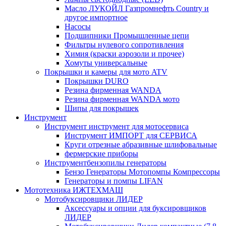
Масло ЛУКОЙЛ Газпромнефть Country и
другое импортное
Насосы
Подшипники Промышленные цепи
Фильтры нулевого сопротивления
Химия (краски аэрозоли и прочее)
Хомуты универсальные
Покрышки и камеры для мото ATV
Покрышки DURO
Резина фирменная WANDA
Резина фирменная WANDA мото
Шипы для покрышек
Инструмент
Инструмент инструмент для мотосервиса
Инструмент ИМПОРТ для СЕРВИСА
Круги отрезные абразивные шлифовальные
фермерские приборы
Инструментбензопилы генераторы
Бензо Генераторы Мотопомпы Компрессоры
Генераторы и помпы LIFAN
Мототехника ИЖТЕХМАШ
Мотобуксировщики ЛИДЕР
Аксессуары и опции для буксировщиков
ЛИДЕР