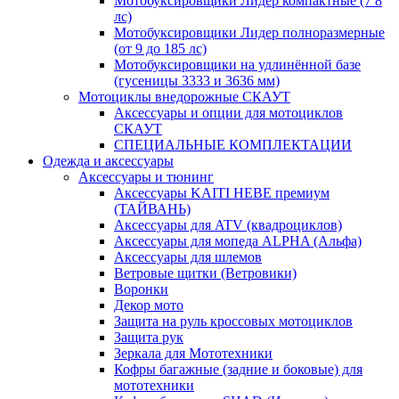
Мотобуксировщики Лидер компактные (7 8
лс)
Мотобуксировщики Лидер полноразмерные
(от 9 до 185 лс)
Мотобуксировщики на удлинённой базе
(гусеницы 3333 и 3636 мм)
Мотоциклы внедорожные СКАУТ
Аксессуары и опции для мотоциклов
СКАУТ
СПЕЦИАЛЬНЫЕ КОМПЛЕКТАЦИИ
Одежда и аксессуары
Аксессуары и тюнинг
Аксессуары KAITI HEBE премиум
(ТАЙВАНЬ)
Аксессуары для ATV (квадроциклов)
Аксессуары для мопеда ALPHA (Альфа)
Аксессуары для шлемов
Ветровые щитки (Ветровики)
Воронки
Декор мото
Защита на руль кроссовых мотоциклов
Защита рук
Зеркала для Мототехники
Кофры багажные (задние и боковые) для
мототехники