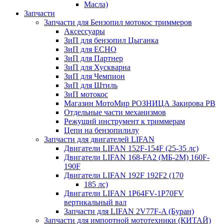
Масла)
Запчасти
Запчасти для Бензопил мотокос триммеров
Аксессуары
ЗиП для бензопил Цыганка
ЗиП для ЕСНО
ЗиП для Партнер
ЗиП для Хускварна
ЗиП для Чемпион
ЗиП для Штиль
ЗиП мотокос
Магазин МотоМир РОЗНИЦА Закирова РВ
Отдельные части механизмов
Режущий инструмент к триммерам
Цепи на бензопилилу
Запчасти для двигателей LIFAN
Двигатели LIFAN 152F-154F (25-35 лс)
Двигатели LIFAN 168-FA2 (МБ-2М) 160F-
190F
Двигатели LIFAN 192F 192F2 (170
185 лс)
Двигатели LIFAN 1Р64FV-1Р70FV
вертикальный вал
Запчасти для LIFAN 2V77F-A (Буран)
Запчасти для импортной мототехники (КИТАЙ)