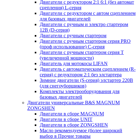
Двигатели с редуктором 2:1 6:1 (без автомат
сцепления) L-серия
Двигатели с редуктором с автом сцеплением
для базовых двигателей
Двигатели с ручным и электро стартером
12В (D-серия)
Двигатели с ручным стартером
Двигатели с ручным стартером серия PRO
(проф использование) C-серия
Двигатели с ручным стартером серия Т
(увеличенной мощности)
Двигатель для мотокосы LIFAN
Двигатель с автоматическим сцеплением (R-
серия) с редуктором 2:1 без элстартера
Зимние двигатели (S-серия) элстартер 220В
(для снегоуборщиков)
Комплекты электрооборудования для
базовых двигателей
Двигатели универсальные B&S MAGNUM
ZONGSHEN
Двигатели в сборе MAGNUM
Двигатели в сборе UNIT
Двигатели в сборе ZONGSHEN
Масло рекомендуемое (более широкий
выбор в Прочие товары