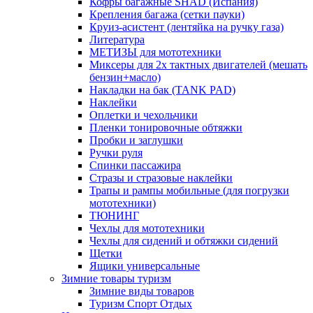
Кофры багажные SHAD (Испания)
Крепления багажа (сетки пауки)
Круиз-асистент (лентяйка на ручку газа)
Литература
МЕТИЗЫ для мототехники
Миксеры для 2х тактных двигателей (мешать
бензин+масло)
Накладки на бак (TANK PAD)
Наклейки
Оплетки и чехольчики
Пленки тонировочные обтяжки
Пробки и заглушки
Ручки руля
Спинки пассажира
Стразы и стразовые наклейки
Трапы и рампы мобильные (для погрузки
мототехники)
ТЮНИНГ
Чехлы для мототехники
Чехлы для сидений и обтяжки сидений
Щетки
Ящики универсальные
Зимние товары туризм
Зимние виды товаров
Туризм Спорт Отдых