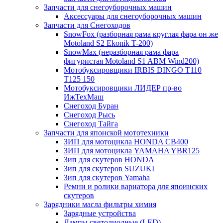
Запчасти для снегоуборочных машин
Аксессуары для снегоуборочных машин
Запчасти для Снегоходов
SnowFox (разборная рама круглая фара он же
Motoland S2 Ekonik T-200)
SnowMax (неразборная рама фара
фигуристая Motoland S1 ABM Wind200)
Мотобуксировщики IRBIS DINGO Т110
Т125 150
Мотобуксировщики ЛИДЕР пр-во
ИжТехМаш
Снегоход Буран
Снегоход Рысь
Снегоход Тайга
Запчасти для японской мототехники
ЗИП для мотоцикла HONDA CB400
ЗИП для мотоцикла YAMAHA YBR125
Зип для скутеров HONDA
Зип для скутеров SUZUKI
Зип для скутеров Yamaha
Ремни и ролики вариатора для япоинских
скутеров
Зарядники масла фильтры химия
Зарядные устройства
Лампы светодиодные (LED)