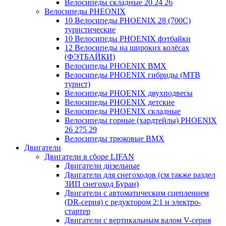
Велосипеды складные 20 24 26
Велосипеды PHEONIX
10 Велосипеды PHOENIX 28 (700С)
туристические
10 Велосипеды PHOENIX фэтбайки
12 Велосипеды на широких колёсах
(ФЭТБАЙКИ)
Велосипеды PHOENIX BMX
Велосипеды PHOENIX гибриды (MTB
турист)
Велосипеды PHOENIX двухподвесы
Велосипеды PHOENIX детские
Велосипеды PHOENIX складные
Велосипеды горные (хардтейлы) PHOENIX
26 275 29
Велосипеды трюковые BMX
Двигатели
Двигатели в сборе LIFAN
Двигатели дизельные
Двигатели для снегоходов (см также раздел
ЗИП снегоход Буран)
Двигатели с автоматическим сцеплением
(DR-серия) с редуктором 2:1 и электро-
стартер
Двигатели с вертикальным валом V-серия