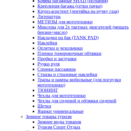
Кофры багажные SHAD (Испания)
Крепления багажа (сетки пауки)
Круиз-асистент (лентяйка на ручку газа)
Литература
МЕТИЗЫ для мототехники
Миксеры для 2х тактных двигателей (мешать
бензин+масло)
Накладки на бак (TANK PAD)
Наклейки
Оплетки и чехольчики
Пленки тонировочные обтяжки
Пробки и заглушки
Ручки руля
Спинки пассажира
Стразы и стразовые наклейки
Трапы и рампы мобильные (для погрузки
мототехники)
ТЮНИНГ
Чехлы для мототехники
Чехлы для сидений и обтяжки сидений
Щетки
Ящики универсальные
Зимние товары туризм
Зимние виды товаров
Туризм Спорт Отдых