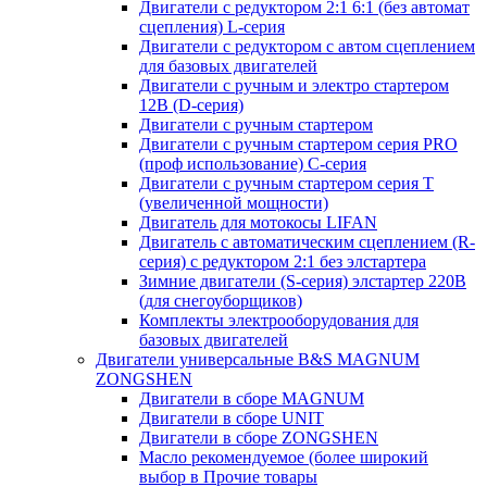
Двигатели с редуктором 2:1 6:1 (без автомат
сцепления) L-серия
Двигатели с редуктором с автом сцеплением
для базовых двигателей
Двигатели с ручным и электро стартером
12В (D-серия)
Двигатели с ручным стартером
Двигатели с ручным стартером серия PRO
(проф использование) C-серия
Двигатели с ручным стартером серия Т
(увеличенной мощности)
Двигатель для мотокосы LIFAN
Двигатель с автоматическим сцеплением (R-
серия) с редуктором 2:1 без элстартера
Зимние двигатели (S-серия) элстартер 220В
(для снегоуборщиков)
Комплекты электрооборудования для
базовых двигателей
Двигатели универсальные B&S MAGNUM
ZONGSHEN
Двигатели в сборе MAGNUM
Двигатели в сборе UNIT
Двигатели в сборе ZONGSHEN
Масло рекомендуемое (более широкий
выбор в Прочие товары