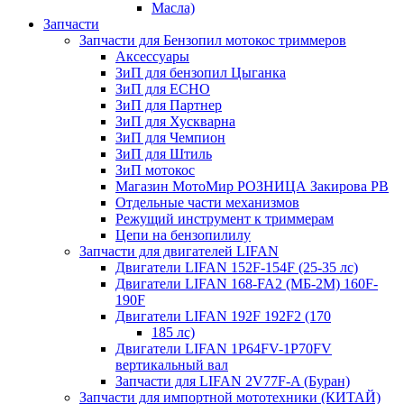
Масла)
Запчасти
Запчасти для Бензопил мотокос триммеров
Аксессуары
ЗиП для бензопил Цыганка
ЗиП для ЕСНО
ЗиП для Партнер
ЗиП для Хускварна
ЗиП для Чемпион
ЗиП для Штиль
ЗиП мотокос
Магазин МотоМир РОЗНИЦА Закирова РВ
Отдельные части механизмов
Режущий инструмент к триммерам
Цепи на бензопилилу
Запчасти для двигателей LIFAN
Двигатели LIFAN 152F-154F (25-35 лс)
Двигатели LIFAN 168-FA2 (МБ-2М) 160F-
190F
Двигатели LIFAN 192F 192F2 (170
185 лс)
Двигатели LIFAN 1Р64FV-1Р70FV
вертикальный вал
Запчасти для LIFAN 2V77F-A (Буран)
Запчасти для импортной мототехники (КИТАЙ)