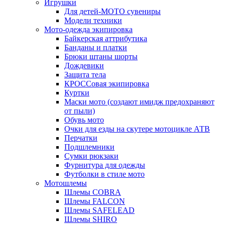
Игрушки
Для детей-МОТО сувениры
Модели техники
Мото-одежда экипировка
Байкерская аттрибутика
Банданы и платки
Брюки штаны шорты
Дождевики
Защита тела
КРОССовая экипировка
Куртки
Маски мото (создают имидж предохраняют
от пыли)
Обувь мото
Очки для езды на скутере мотоцикле АТВ
Перчатки
Подшлемники
Сумки рюкзаки
Фурнитура для одежды
Футболки в стиле мото
Мотошлемы
Шлемы COBRA
Шлемы FALCON
Шлемы SAFELEAD
Шлемы SHIRO