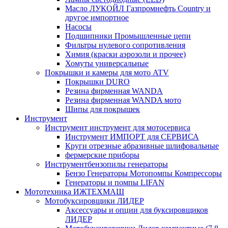
Масло ЛУКОЙЛ Газпромнефть Country и
другое импортное
Насосы
Подшипники Промышленные цепи
Фильтры нулевого сопротивления
Химия (краски аэрозоли и прочее)
Хомуты универсальные
Покрышки и камеры для мото ATV
Покрышки DURO
Резина фирменная WANDA
Резина фирменная WANDA мото
Шипы для покрышек
Инструмент
Инструмент инструмент для мотосервиса
Инструмент ИМПОРТ для СЕРВИСА
Круги отрезные абразивные шлифовальные
фермерские приборы
Инструментбензопилы генераторы
Бензо Генераторы Мотопомпы Компрессоры
Генераторы и помпы LIFAN
Мототехника ИЖТЕХМАШ
Мотобуксировщики ЛИДЕР
Аксессуары и опции для буксировщиков
ЛИДЕР