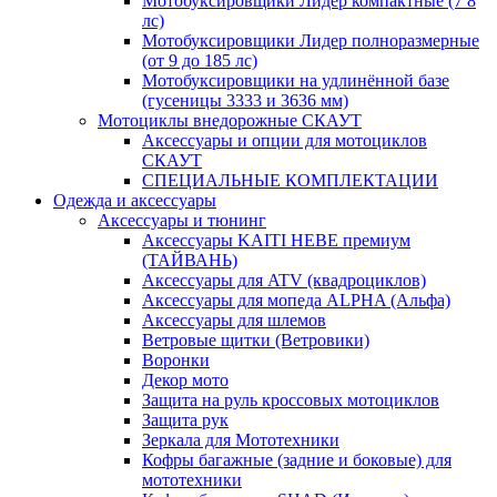
Мотобуксировщики Лидер компактные (7 8
лс)
Мотобуксировщики Лидер полноразмерные
(от 9 до 185 лс)
Мотобуксировщики на удлинённой базе
(гусеницы 3333 и 3636 мм)
Мотоциклы внедорожные СКАУТ
Аксессуары и опции для мотоциклов
СКАУТ
СПЕЦИАЛЬНЫЕ КОМПЛЕКТАЦИИ
Одежда и аксессуары
Аксессуары и тюнинг
Аксессуары KAITI HEBE премиум
(ТАЙВАНЬ)
Аксессуары для ATV (квадроциклов)
Аксессуары для мопеда ALPHA (Альфа)
Аксессуары для шлемов
Ветровые щитки (Ветровики)
Воронки
Декор мото
Защита на руль кроссовых мотоциклов
Защита рук
Зеркала для Мототехники
Кофры багажные (задние и боковые) для
мототехники