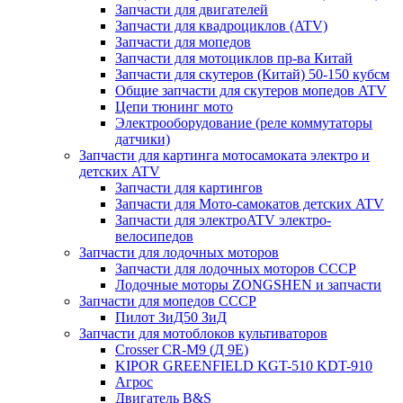
Запчасти для двигателей
Запчасти для квадроциклов (ATV)
Запчасти для мопедов
Запчасти для мотоциклов пр-ва Китай
Запчасти для скутеров (Китай) 50-150 кубсм
Общие запчасти для скутеров мопедов ATV
Цепи тюнинг мото
Электрооборудование (реле коммутаторы
датчики)
Запчасти для картинга мотосамоката электро и
детских ATV
Запчасти для картингов
Запчасти для Мото-самокатов детских ATV
Запчасти для электроATV электро-
велосипедов
Запчасти для лодочных моторов
Запчасти для лодочных моторов СССР
Лодочные моторы ZONGSHEN и запчасти
Запчасти для мопедов СССР
Пилот ЗиД50 ЗиД
Запчасти для мотоблоков культиваторов
Crosser CR-M9 (Д 9Е)
KIPOR GREENFIELD KGT-510 KDT-910
Агрос
Двигатель B&S