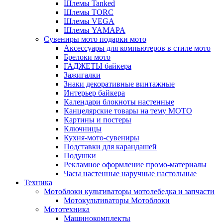
Шлемы Tanked
Шлемы TORC
Шлемы VEGA
Шлемы YAMAPA
Сувениры мото подарки мото
Аксессуары для компьютеров в стиле мото
Брелоки мото
ГАДЖЕТЫ байкера
Зажигалки
Знаки декоративные винтажные
Интерьер байкера
Календари блокноты настенные
Канцелярские товары на тему МОТО
Картины и постеры
Ключницы
Кухня-мото-сувениры
Подставки для карандашей
Подушки
Рекламное оформление промо-материалы
Часы настенные наручные настольные
Техника
Мотоблоки культиваторы мотолебедка и запчасти
Мотокультиваторы Мотоблоки
Мототехника
Машинокомплекты