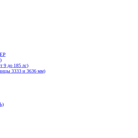
ДЕР
)
 9 до 185 лс)
ницы 3333 и 3636 мм)
Ь)