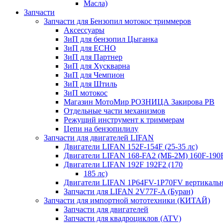
Масла)
Запчасти
Запчасти для Бензопил мотокос триммеров
Аксессуары
ЗиП для бензопил Цыганка
ЗиП для ЕСНО
ЗиП для Партнер
ЗиП для Хускварна
ЗиП для Чемпион
ЗиП для Штиль
ЗиП мотокос
Магазин МотоМир РОЗНИЦА Закирова РВ
Отдельные части механизмов
Режущий инструмент к триммерам
Цепи на бензопилилу
Запчасти для двигателей LIFAN
Двигатели LIFAN 152F-154F (25-35 лс)
Двигатели LIFAN 168-FA2 (МБ-2М) 160F-190
Двигатели LIFAN 192F 192F2 (170
185 лс)
Двигатели LIFAN 1Р64FV-1Р70FV вертикаль
Запчасти для LIFAN 2V77F-A (Буран)
Запчасти для импортной мототехники (КИТАЙ)
Запчасти для двигателей
Запчасти для квадроциклов (ATV)