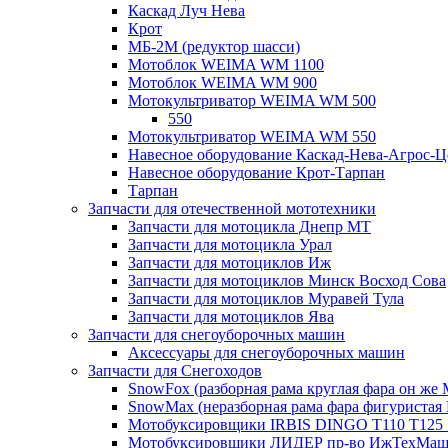
Каскад Луч Нева
Крот
МБ-2М (редуктор шасси)
Мотоблок WEIMA WM 1100
Мотоблок WEIMA WM 900
Мотокультриватор WEIMA WM 500
550
Мотокультриватор WEIMA WM 550
Навесное оборудование Каскад-Нева-Агрос-Ц
Навесное оборудование Крот-Тарпан
Тарпан
Запчасти для отечественной мототехники
Запчасти для мотоцикла Днепр МТ
Запчасти для мотоцикла Урал
Запчасти для мотоциклов Иж
Запчасти для мотоциклов Минск Восход Сова
Запчасти для мотоциклов Муравей Тула
Запчасти для мотоциклов Ява
Запчасти для снегоуборочных машин
Аксессуары для снегоуборочных машин
Запчасти для Снегоходов
SnowFox (разборная рама круглая фара он же M
SnowMax (неразборная рама фара фигуристая
Мотобуксировщики IRBIS DINGO Т110 Т125 
Мотобуксировщики ЛИДЕР пр-во ИжТехМа