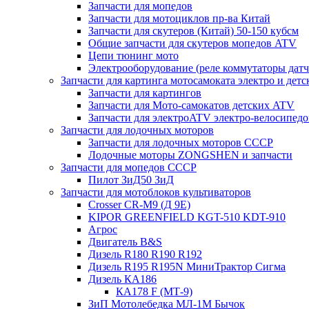
Запчасти для мопедов
Запчасти для мотоциклов пр-ва Китай
Запчасти для скутеров (Китай) 50-150 кубсм
Общие запчасти для скутеров мопедов ATV
Цепи тюнинг мото
Электрооборудование (реле коммутаторы дат
Запчасти для картинга мотосамоката электро и дет
Запчасти для картингов
Запчасти для Мото-самокатов детских ATV
Запчасти для электроATV электро-велосипедо
Запчасти для лодочных моторов
Запчасти для лодочных моторов СССР
Лодочные моторы ZONGSHEN и запчасти
Запчасти для мопедов СССР
Пилот ЗиД50 ЗиД
Запчасти для мотоблоков культиваторов
Crosser CR-M9 (Д 9Е)
KIPOR GREENFIELD KGT-510 KDT-910
Агрос
Двигатель B&S
Дизель R180 R190 R192
Дизель R195 R195N МиниТрактор Сигма
Дизель КА186
КА178 F (МТ-9)
ЗиП Мотолебедка МЛ-1М Бычок