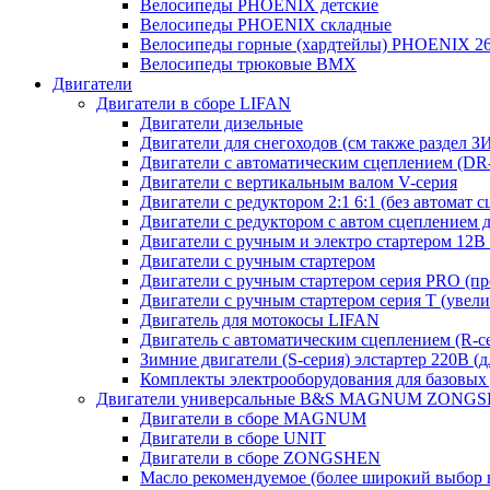
Велосипеды PHOENIX детские
Велосипеды PHOENIX складные
Велосипеды горные (хардтейлы) PHOENIX 26
Велосипеды трюковые BMX
Двигатели
Двигатели в сборе LIFAN
Двигатели дизельные
Двигатели для снегоходов (см также раздел З
Двигатели с автоматическим сцеплением (DR-с
Двигатели с вертикальным валом V-серия
Двигатели с редуктором 2:1 6:1 (без автомат 
Двигатели с редуктором с автом сцеплением 
Двигатели с ручным и электро стартером 12В 
Двигатели с ручным стартером
Двигатели с ручным стартером серия PRO (пр
Двигатели с ручным стартером серия Т (увел
Двигатель для мотокосы LIFAN
Двигатель с автоматическим сцеплением (R-сер
Зимние двигатели (S-серия) элстартер 220В (
Комплекты электрооборудования для базовых
Двигатели универсальные B&S MAGNUM ZONG
Двигатели в сборе MAGNUM
Двигатели в сборе UNIT
Двигатели в сборе ZONGSHEN
Масло рекомендуемое (более широкий выбор 