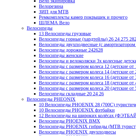
Вело экипировка
Велорезина
ЗИП для MTB
Ремкомплекты камер покрышек и прочего
ШЛЕМА Вело
Велосипеды
13 Велосипеды грузовые
Велосипеды горные (хардтейлы) 26 24 275 28
Велосипеды двухподвесные (с амортизатором 
Велосипеды дорожные 242628
Велосипеды женские
Велосипеды и велоколяски 3х колесные детские
Велосипеды с размером колеса 12 (детские от 1
Велосипеды с размером колеса 14 (детские от 2
Велосипеды с размером колеса 16 (детские от 3
Велосипеды с размером колеса 18 (детские от 4
Велосипеды с размером колеса 20 (детские от 5
Велосипеды складные 20 24 26
Велосипеды PHEONIX
10 Велосипеды PHOENIX 28 (700С) туристич
10 Велосипеды PHOENIX фэтбайки
12 Велосипеды на широких колёсах (ФЭТБА
Велосипеды PHOENIX BMX
Велосипеды PHOENIX гибриды (MTB турист
Велосипеды PHOENIX двухподвесы