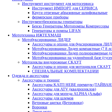
Инструмент инструмент для мотосервиса
Инструмент ИМПОРТ для СЕРВИСА
Круги отрезные абразивные шлифовальные
фермерские приборы
Инструментбензопилы генераторы
Бензо Генераторы Мотопомпы Компрессоры
Генераторы и помпы LIFAN
Мототехника ИЖТЕХМАШ
Мотобуксировщики ЛИДЕР
Аксессуары и опции для буксировщиков ЛИ
Мотобуксировщики Лидер компактные (7 8 лс
Мотобуксировщики Лидер полноразмерные (от
Мотобуксировщики на удлинённой базе (гусе
Мотоциклы внедорожные СКАУТ
Аксессуары и опции для мотоциклов СКАУТ
СПЕЦИАЛЬНЫЕ КОМПЛЕКТАЦИИ
Одежда и аксессуары
Аксессуары и тюнинг
Аксессуары KAITI HEBE премиум (ТАЙВАН
Аксессуары для ATV (квадроциклов)
Аксессуары для мопеда ALPHA (Альфа)
Аксессуары для шлемов
Ветровые щитки (Ветровики)
Воронки
Декор мото