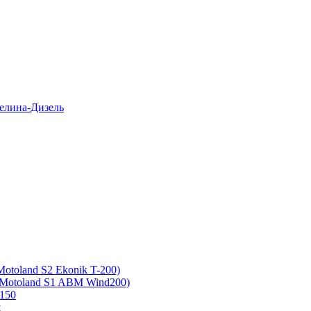
елина-Дизель
otoland S2 Ekonik T-200)
 Motoland S1 ABM Wind200)
150
ш