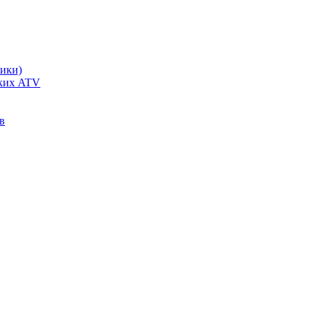
чики)
ских ATV
в