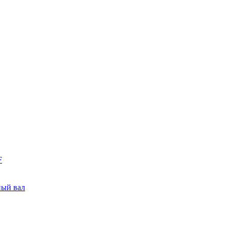
F
ный вал