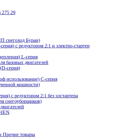
 275 29
ИП снегоход Буран)
ерия) с редуктором 2:1 и электро-стартер
сцепления) L-серия
для базовых двигателей
(D-серия)
оф использование) C-серия
иченной мощности)
ия) с редуктором 2:1 без элстартера
для снегоуборщиков)
 двигателей
SHEN
в Прочие товары