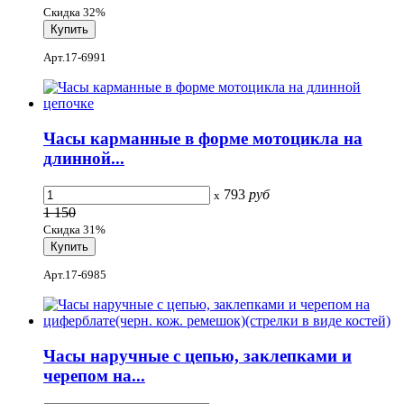
Скидка 32%
Арт.17-6991
Часы карманные в форме мотоцикла на
длинной...
793
руб
x
1 150
Скидка 31%
Арт.17-6985
Часы наручные с цепью, заклепками и
черепом на...