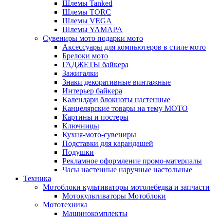
Шлемы Tanked
Шлемы TORC
Шлемы VEGA
Шлемы YAMAPA
Сувениры мото подарки мото
Аксессуары для компьютеров в стиле мото
Брелоки мото
ГАДЖЕТЫ байкера
Зажигалки
Знаки декоративные винтажные
Интерьер байкера
Календари блокноты настенные
Канцелярские товары на тему МОТО
Картины и постеры
Ключницы
Кухня-мото-сувениры
Подставки для карандашей
Подушки
Рекламное оформление промо-материалы
Часы настенные наручные настольные
Техника
Мотоблоки культиваторы мотолебедка и запчасти
Мотокультиваторы Мотоблоки
Мототехника
Машинокомплекты