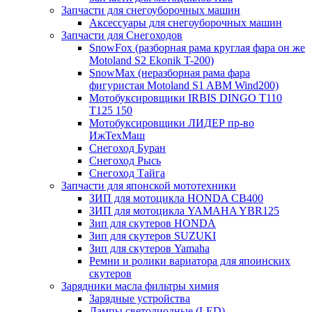
Запчасти для снегоуборочных машин
Аксессуары для снегоуборочных машин
Запчасти для Снегоходов
SnowFox (разборная рама круглая фара он же
Motoland S2 Ekonik T-200)
SnowMax (неразборная рама фара
фигуристая Motoland S1 ABM Wind200)
Мотобуксировщики IRBIS DINGO Т110
Т125 150
Мотобуксировщики ЛИДЕР пр-во
ИжТехМаш
Снегоход Буран
Снегоход Рысь
Снегоход Тайга
Запчасти для японской мототехники
ЗИП для мотоцикла HONDA CB400
ЗИП для мотоцикла YAMAHA YBR125
Зип для скутеров HONDA
Зип для скутеров SUZUKI
Зип для скутеров Yamaha
Ремни и ролики вариатора для япоинских
скутеров
Зарядники масла фильтры химия
Зарядные устройства
Лампы светодиодные (LED)