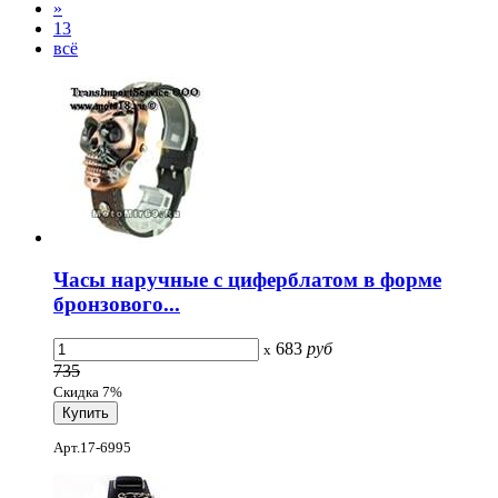
»
13
всё
Часы наручные с циферблатом в форме
бронзового...
683
руб
x
735
Скидка 7%
Арт.17-6995