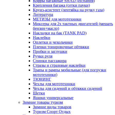
Кофры багажные SHAD (Испания)
Крепления багажа (сетки пауки)
Круиз-асистент (лентяйка на ручку газа)
Литература
МЕТИЗЫ для мототехники
Миксеры для 2х тактных двигателей (мешать
бензин+масло)
Накладки на бак (TANK PAD)
Наклейки
Оплетки и чехольчики
Пленки тонировочные обтяжки
Пробки и заглушки
Ручки руля
Спинки пассажира
Стразы и стразовые наклейки
Трапы и рампы мобильные (для погрузки
мототехники)
ТЮНИНГ
Чехлы для мототехники
Чехлы для сидений и обтяжки сидений
Щетки
Ящики универсальные
Зимние товары туризм
Зимние виды товаров
Туризм Спорт Отдых