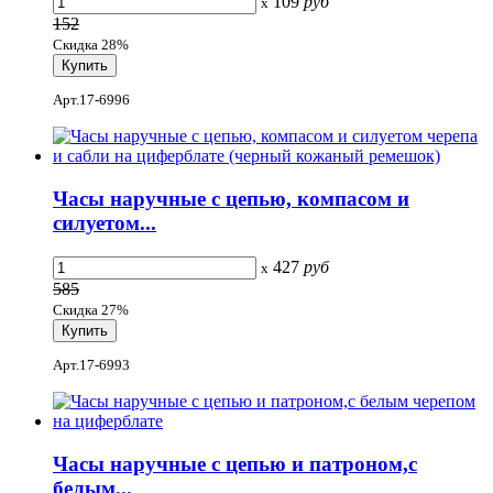
109
руб
x
152
Скидка 28%
Арт.17-6996
Часы наручные с цепью, компасом и
силуетом...
427
руб
x
585
Скидка 27%
Арт.17-6993
Часы наручные с цепью и патроном,с
белым...