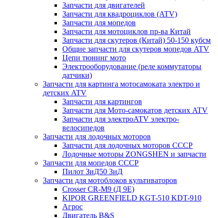
Запчасти для двигателей
Запчасти для квадроциклов (ATV)
Запчасти для мопедов
Запчасти для мотоциклов пр-ва Китай
Запчасти для скутеров (Китай) 50-150 кубсм
Общие запчасти для скутеров мопедов ATV
Цепи тюнинг мото
Электрооборудование (реле коммутаторы
датчики)
Запчасти для картинга мотосамоката электро и
детских ATV
Запчасти для картингов
Запчасти для Мото-самокатов детских ATV
Запчасти для электроATV электро-
велосипедов
Запчасти для лодочных моторов
Запчасти для лодочных моторов СССР
Лодочные моторы ZONGSHEN и запчасти
Запчасти для мопедов СССР
Пилот ЗиД50 ЗиД
Запчасти для мотоблоков культиваторов
Crosser CR-M9 (Д 9Е)
KIPOR GREENFIELD KGT-510 KDT-910
Агрос
Двигатель B&S