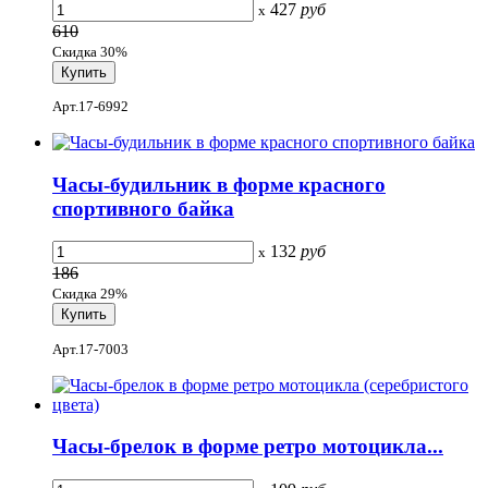
427
руб
x
610
Скидка 30%
Арт.17-6992
Часы-будильник в форме красного
спортивного байка
132
руб
x
186
Скидка 29%
Арт.17-7003
Часы-брелок в форме ретро мотоцикла...