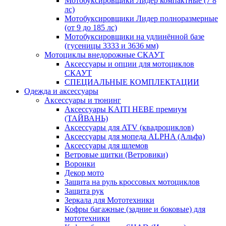
Мотобуксировщики Лидер компактные (7 8
лс)
Мотобуксировщики Лидер полноразмерные
(от 9 до 185 лс)
Мотобуксировщики на удлинённой базе
(гусеницы 3333 и 3636 мм)
Мотоциклы внедорожные СКАУТ
Аксессуары и опции для мотоциклов
СКАУТ
СПЕЦИАЛЬНЫЕ КОМПЛЕКТАЦИИ
Одежда и аксессуары
Аксессуары и тюнинг
Аксессуары KAITI HEBE премиум
(ТАЙВАНЬ)
Аксессуары для ATV (квадроциклов)
Аксессуары для мопеда ALPHA (Альфа)
Аксессуары для шлемов
Ветровые щитки (Ветровики)
Воронки
Декор мото
Защита на руль кроссовых мотоциклов
Защита рук
Зеркала для Мототехники
Кофры багажные (задние и боковые) для
мототехники