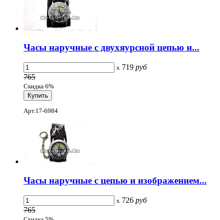
Часы наручные с двухяурсной цепью и...
719
руб
x
765
Скидка 6%
Арт.17-6984
Часы наручные с цепью и изображением...
726
руб
x
765
Скидка 5%