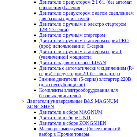
Двигатели с редуктором 2:1 6:1 (без автомат
сцепления) L-серия
Двигатели с редуктором с автом сцеплением
для базовых двигателей
Двигатели с ручным и электро стартером
12В (D-серия)
Двигатели с ручным стартером
Двигатели с ручным стартером серия PRO
(проф использование) C-серия
Двигатели с ручным стартером серия Т
(увеличенной мощности)
Двигатель для мотокосы LIFAN
Двигатель с автоматическим сцеплением (R-
серия) с редуктором 2:1 без элстартера
Зимние двигатели (S-серия) элстартер 220В
(для снегоуборщиков)
Комплекты электрооборудования для
базовых двигателей
Двигатели универсальные B&S MAGNUM
ZONGSHEN
Двигатели в сборе MAGNUM
Двигатели в сборе UNIT
Двигатели в сборе ZONGSHEN
Масло рекомендуемое (более широкий
выбор в Прочие товары