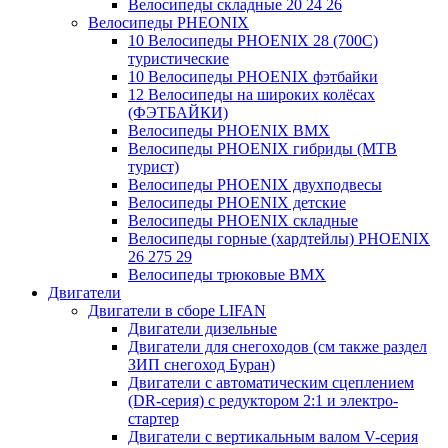
Велосипеды складные 20 24 26
Велосипеды PHEONIX
10 Велосипеды PHOENIX 28 (700С)
туристические
10 Велосипеды PHOENIX фэтбайки
12 Велосипеды на широких колёсах
(ФЭТБАЙКИ)
Велосипеды PHOENIX BMX
Велосипеды PHOENIX гибриды (MTB
турист)
Велосипеды PHOENIX двухподвесы
Велосипеды PHOENIX детские
Велосипеды PHOENIX складные
Велосипеды горные (хардтейлы) PHOENIX
26 275 29
Велосипеды трюковые BMX
Двигатели
Двигатели в сборе LIFAN
Двигатели дизельные
Двигатели для снегоходов (см также раздел
ЗИП снегоход Буран)
Двигатели с автоматическим сцеплением
(DR-серия) с редуктором 2:1 и электро-
стартер
Двигатели с вертикальным валом V-серия