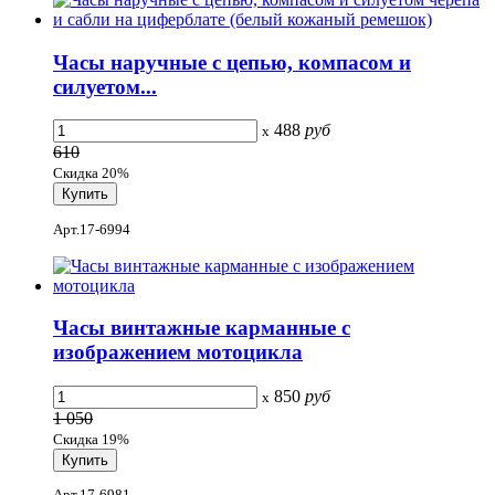
Часы наручные с цепью, компасом и
силуетом...
488
руб
x
610
Скидка 20%
Арт.17-6994
Часы винтажные карманные с
изображением мотоцикла
850
руб
x
1 050
Скидка 19%
Арт.17-6981