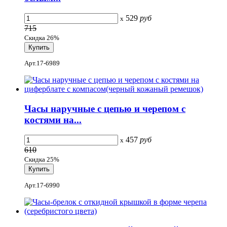
529
руб
x
715
Скидка 26%
Арт.17-6989
Часы наручные с цепью и черепом с
костями на...
457
руб
x
610
Скидка 25%
Арт.17-6990