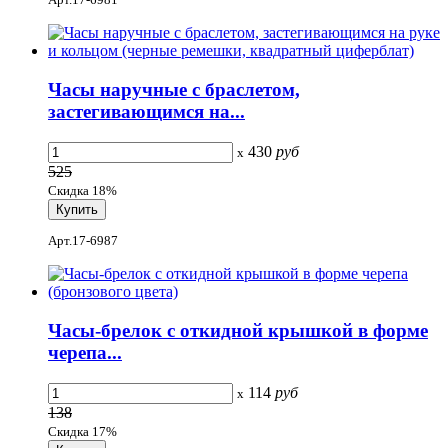
Часы наручные с браслетом,
застегивающимся на...
430
руб
x
525
Скидка 18%
Арт.17-6987
Часы-брелок с откидной крышкой в форме
черепа...
114
руб
x
138
Скидка 17%