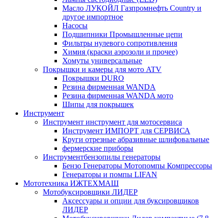
Масло ЛУКОЙЛ Газпромнефть Country и
другое импортное
Насосы
Подшипники Промышленные цепи
Фильтры нулевого сопротивления
Химия (краски аэрозоли и прочее)
Хомуты универсальные
Покрышки и камеры для мото ATV
Покрышки DURO
Резина фирменная WANDA
Резина фирменная WANDA мото
Шипы для покрышек
Инструмент
Инструмент инструмент для мотосервиса
Инструмент ИМПОРТ для СЕРВИСА
Круги отрезные абразивные шлифовальные
фермерские приборы
Инструментбензопилы генераторы
Бензо Генераторы Мотопомпы Компрессоры
Генераторы и помпы LIFAN
Мототехника ИЖТЕХМАШ
Мотобуксировщики ЛИДЕР
Аксессуары и опции для буксировщиков
ЛИДЕР