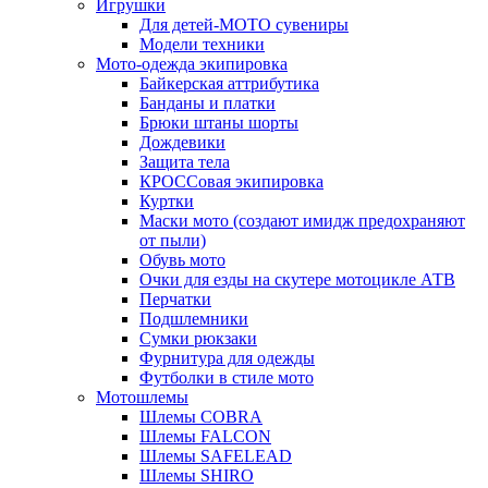
Игрушки
Для детей-МОТО сувениры
Модели техники
Мото-одежда экипировка
Байкерская аттрибутика
Банданы и платки
Брюки штаны шорты
Дождевики
Защита тела
КРОССовая экипировка
Куртки
Маски мото (создают имидж предохраняют
от пыли)
Обувь мото
Очки для езды на скутере мотоцикле АТВ
Перчатки
Подшлемники
Сумки рюкзаки
Фурнитура для одежды
Футболки в стиле мото
Мотошлемы
Шлемы COBRA
Шлемы FALCON
Шлемы SAFELEAD
Шлемы SHIRO