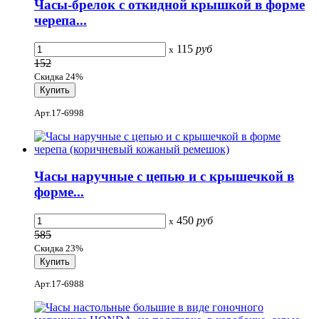
Часы-брелок с откидной крышкой в форме
черепа...
115
руб
x
152
Скидка 24%
Арт.17-6998
Часы наручные с цепью и с крышечкой в
форме...
450
руб
x
585
Скидка 23%
Арт.17-6988