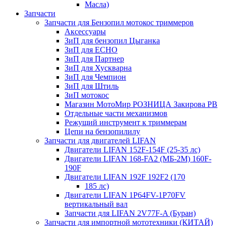
Масла)
Запчасти
Запчасти для Бензопил мотокос триммеров
Аксессуары
ЗиП для бензопил Цыганка
ЗиП для ЕСНО
ЗиП для Партнер
ЗиП для Хускварна
ЗиП для Чемпион
ЗиП для Штиль
ЗиП мотокос
Магазин МотоМир РОЗНИЦА Закирова РВ
Отдельные части механизмов
Режущий инструмент к триммерам
Цепи на бензопилилу
Запчасти для двигателей LIFAN
Двигатели LIFAN 152F-154F (25-35 лс)
Двигатели LIFAN 168-FA2 (МБ-2М) 160F-
190F
Двигатели LIFAN 192F 192F2 (170
185 лс)
Двигатели LIFAN 1Р64FV-1Р70FV
вертикальный вал
Запчасти для LIFAN 2V77F-A (Буран)
Запчасти для импортной мототехники (КИТАЙ)