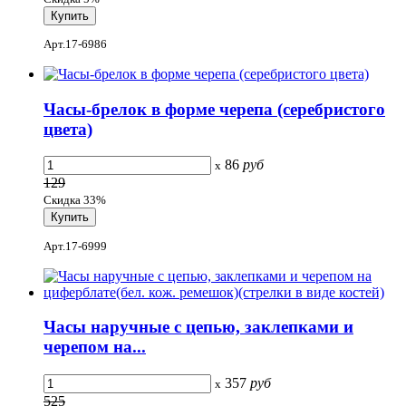
Арт.17-6986
Часы-брелок в форме черепа (серебристого
цвета)
86
руб
x
129
Скидка 33%
Арт.17-6999
Часы наручные с цепью, заклепками и
черепом на...
357
руб
x
525