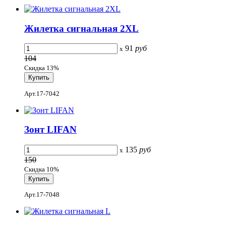
Жилетка сигнальная 2XL
91
руб
x
104
Скидка 13%
Арт.17-7042
Зонт LIFAN
135
руб
x
150
Скидка 10%
Арт.17-7048