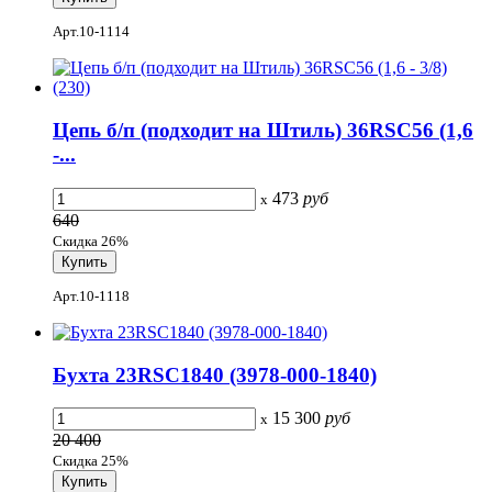
Арт.10-1114
Цепь б/п (подходит на Штиль) 36RSC56 (1,6
-...
473
руб
x
640
Скидка 26%
Арт.10-1118
Бухта 23RSС1840 (3978-000-1840)
15 300
руб
x
20 400
Скидка 25%