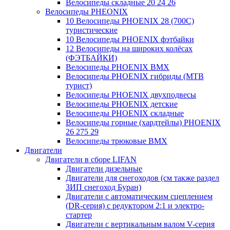
Велосипеды складные 20 24 26
Велосипеды PHEONIX
10 Велосипеды PHOENIX 28 (700С)
туристические
10 Велосипеды PHOENIX фэтбайки
12 Велосипеды на широких колёсах
(ФЭТБАЙКИ)
Велосипеды PHOENIX BMX
Велосипеды PHOENIX гибриды (MTB
турист)
Велосипеды PHOENIX двухподвесы
Велосипеды PHOENIX детские
Велосипеды PHOENIX складные
Велосипеды горные (хардтейлы) PHOENIX
26 275 29
Велосипеды трюковые BMX
Двигатели
Двигатели в сборе LIFAN
Двигатели дизельные
Двигатели для снегоходов (см также раздел
ЗИП снегоход Буран)
Двигатели с автоматическим сцеплением
(DR-серия) с редуктором 2:1 и электро-
стартер
Двигатели с вертикальным валом V-серия