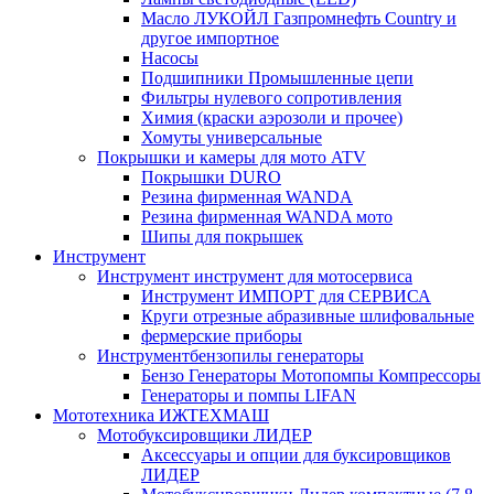
Масло ЛУКОЙЛ Газпромнефть Country и
другое импортное
Насосы
Подшипники Промышленные цепи
Фильтры нулевого сопротивления
Химия (краски аэрозоли и прочее)
Хомуты универсальные
Покрышки и камеры для мото ATV
Покрышки DURO
Резина фирменная WANDA
Резина фирменная WANDA мото
Шипы для покрышек
Инструмент
Инструмент инструмент для мотосервиса
Инструмент ИМПОРТ для СЕРВИСА
Круги отрезные абразивные шлифовальные
фермерские приборы
Инструментбензопилы генераторы
Бензо Генераторы Мотопомпы Компрессоры
Генераторы и помпы LIFAN
Мототехника ИЖТЕХМАШ
Мотобуксировщики ЛИДЕР
Аксессуары и опции для буксировщиков
ЛИДЕР