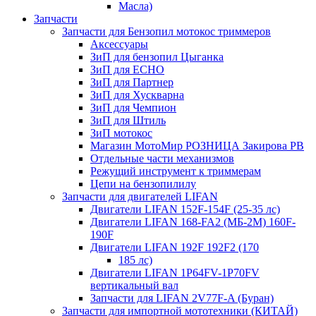
Масла)
Запчасти
Запчасти для Бензопил мотокос триммеров
Аксессуары
ЗиП для бензопил Цыганка
ЗиП для ЕСНО
ЗиП для Партнер
ЗиП для Хускварна
ЗиП для Чемпион
ЗиП для Штиль
ЗиП мотокос
Магазин МотоМир РОЗНИЦА Закирова РВ
Отдельные части механизмов
Режущий инструмент к триммерам
Цепи на бензопилилу
Запчасти для двигателей LIFAN
Двигатели LIFAN 152F-154F (25-35 лс)
Двигатели LIFAN 168-FA2 (МБ-2М) 160F-
190F
Двигатели LIFAN 192F 192F2 (170
185 лс)
Двигатели LIFAN 1Р64FV-1Р70FV
вертикальный вал
Запчасти для LIFAN 2V77F-A (Буран)
Запчасти для импортной мототехники (КИТАЙ)