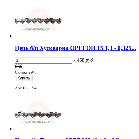
Цепь б/п Хускварна ОРЕГОН 15 1,3 - 0,325...
468
руб
x
660
Скидка 29%
Арт.10-1194