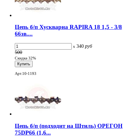
Цепь б/п Хускварна RAPIRA 18 1,5 - 3/8
66зв....
340
руб
x
500
Скидка 32%
Арт.10-1193
Цепь б/п (подходит на Штиль) ОРЕГОН
75DP66 (1,6...