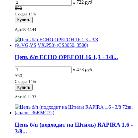
722
руб
x
850
Скидка 15%
Арт.10-1144
Цепь б/п ECHO ОРЕГОН 16 1,3 - 3/8...
473
руб
x
550
Скидка 14%
Арт.10-1133
Цепь б/п (подходит на Штиль) RAPIRA 1,6 -
3/8...