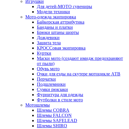
Игрушки
Для детей-МОТО сувениры
Модели техники
Мото-одежда экипировка
Байкерская аттрибутика
Банданы и платки
Брюки штаны шорты
Дождевики
Защита тела
КРОССовая экипировка
Куртки
Маски мото (создают имидж предохраняют
от пыли)
Обувь мото
Очки для езды на скутере мотоцикле АТВ
Перчатки
Подшлемники
Сумки рюкзаки
Фурнитура для одежды
Футболки в стиле мото
Мотошлемы
Шлемы COBRA
Шлемы FALCON
Шлемы SAFELEAD
Шлемы SHIRO