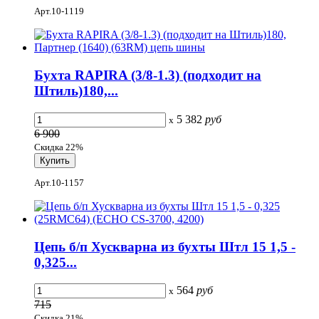
Арт.10-1119
Бухта RAPIRA (3/8-1.3) (подходит на
Штиль)180,...
5 382
руб
x
6 900
Скидка 22%
Арт.10-1157
Цепь б/п Хускварна из бухты Штл 15 1,5 -
0,325...
564
руб
x
715
Скидка 21%