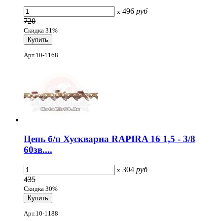
496
руб
x
720
Скидка 31%
Арт.10-1168
Цепь б/п Хускварна RAPIRA 16 1,5 - 3/8
60зв....
304
руб
x
435
Скидка 30%
Арт.10-1188