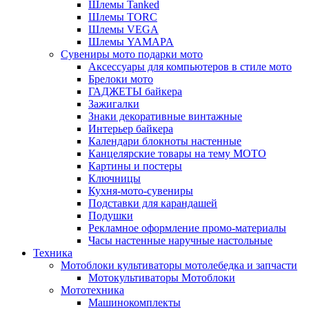
Шлемы Tanked
Шлемы TORC
Шлемы VEGA
Шлемы YAMAPA
Сувениры мото подарки мото
Аксессуары для компьютеров в стиле мото
Брелоки мото
ГАДЖЕТЫ байкера
Зажигалки
Знаки декоративные винтажные
Интерьер байкера
Календари блокноты настенные
Канцелярские товары на тему МОТО
Картины и постеры
Ключницы
Кухня-мото-сувениры
Подставки для карандашей
Подушки
Рекламное оформление промо-материалы
Часы настенные наручные настольные
Техника
Мотоблоки культиваторы мотолебедка и запчасти
Мотокультиваторы Мотоблоки
Мототехника
Машинокомплекты