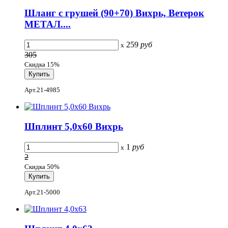
Шланг с грушей (90+70) Вихрь, Ветерок
МЕТАЛ....
259
руб
x
305
Скидка 15%
Арт.21-4985
Шплинт 5,0х60 Вихрь
1
руб
x
2
Скидка 50%
Арт.21-5000