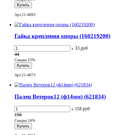
Арт.21-4893
Гайка крепления опоры (160219200)
33
руб
x
44
Скидка 25%
Арт.21-4873
Палец Ветерок12 (ф14мм) (621834)
118
руб
x
156
Скидка 24%