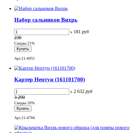
Набор сальников Вихрь
181
руб
x
230
Скидка 21%
Арт.21-4951
Картер Нептун (161101700)
2 632
руб
x
3 290
Скидка 20%
Арт.21-4766