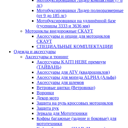
Мотобуксировщики Лидер компактные (7 8
лс)
Мотобуксировщики Лидер полноразмерные
(от 9 до 185 лс)
Мотобуксировщики на удлинённой базе
(гусеницы 3333 и 3636 мм)
Мотоциклы внедорожные СКАУТ
Аксессуары и опции для мотоциклов
СКАУТ
СПЕЦИАЛЬНЫЕ КОМПЛЕКТАЦИИ
Одежда и аксессуары
Аксессуары и тюнинг
Аксессуары KAITI HEBE премиум
(ТАЙВАНЬ)
Аксессуары для ATV (квадроциклов)
Аксессуары для мопеда ALPHA (Альфа)
Аксессуары для шлемов
Ветровые щитки (Ветровики)
Воронки
Декор мото
Защита на руль кроссовых мотоциклов
Защита рук
Зеркала для Мототехники
Кофры багажные (задние и боковые) для
мототехники