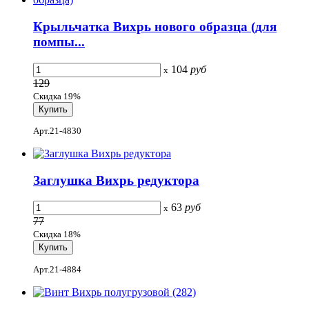
Крыльчатка Вихрь нового образца (для
помпы...
104
руб
x
129
Скидка 19%
Арт.21-4830
Заглушка Вихрь редуктора
63
руб
x
77
Скидка 18%
Арт.21-4884