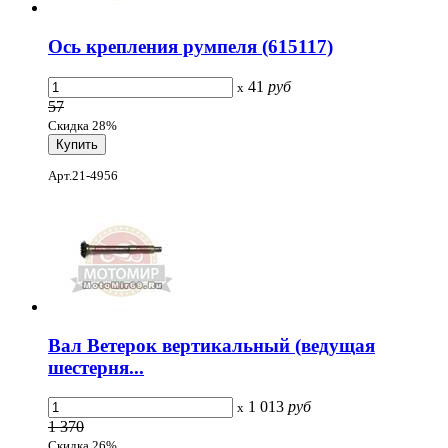
Ось крепления румпеля (615117)
41
руб
x
57
Скидка 28%
Арт.21-4956
Вал Ветерок вертикальный (ведущая
шестерня...
1 013
руб
x
1 370
Скидка 26%