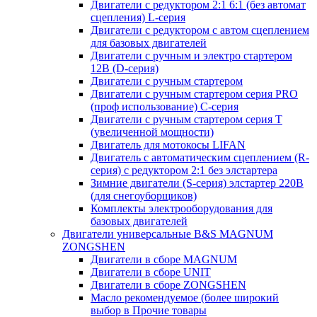
Двигатели с редуктором 2:1 6:1 (без автомат
сцепления) L-серия
Двигатели с редуктором с автом сцеплением
для базовых двигателей
Двигатели с ручным и электро стартером
12В (D-серия)
Двигатели с ручным стартером
Двигатели с ручным стартером серия PRO
(проф использование) C-серия
Двигатели с ручным стартером серия Т
(увеличенной мощности)
Двигатель для мотокосы LIFAN
Двигатель с автоматическим сцеплением (R-
серия) с редуктором 2:1 без элстартера
Зимние двигатели (S-серия) элстартер 220В
(для снегоуборщиков)
Комплекты электрооборудования для
базовых двигателей
Двигатели универсальные B&S MAGNUM
ZONGSHEN
Двигатели в сборе MAGNUM
Двигатели в сборе UNIT
Двигатели в сборе ZONGSHEN
Масло рекомендуемое (более широкий
выбор в Прочие товары