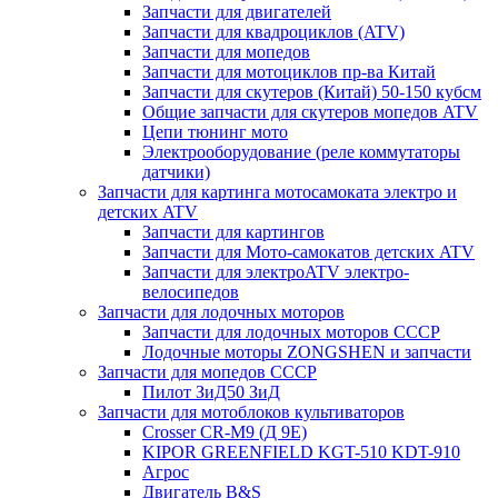
Запчасти для двигателей
Запчасти для квадроциклов (ATV)
Запчасти для мопедов
Запчасти для мотоциклов пр-ва Китай
Запчасти для скутеров (Китай) 50-150 кубсм
Общие запчасти для скутеров мопедов ATV
Цепи тюнинг мото
Электрооборудование (реле коммутаторы
датчики)
Запчасти для картинга мотосамоката электро и
детских ATV
Запчасти для картингов
Запчасти для Мото-самокатов детских ATV
Запчасти для электроATV электро-
велосипедов
Запчасти для лодочных моторов
Запчасти для лодочных моторов СССР
Лодочные моторы ZONGSHEN и запчасти
Запчасти для мопедов СССР
Пилот ЗиД50 ЗиД
Запчасти для мотоблоков культиваторов
Crosser CR-M9 (Д 9Е)
KIPOR GREENFIELD KGT-510 KDT-910
Агрос
Двигатель B&S