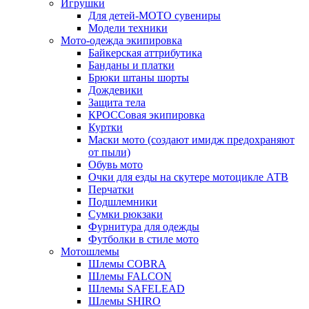
Игрушки
Для детей-МОТО сувениры
Модели техники
Мото-одежда экипировка
Байкерская аттрибутика
Банданы и платки
Брюки штаны шорты
Дождевики
Защита тела
КРОССовая экипировка
Куртки
Маски мото (создают имидж предохраняют
от пыли)
Обувь мото
Очки для езды на скутере мотоцикле АТВ
Перчатки
Подшлемники
Сумки рюкзаки
Фурнитура для одежды
Футболки в стиле мото
Мотошлемы
Шлемы COBRA
Шлемы FALCON
Шлемы SAFELEAD
Шлемы SHIRO