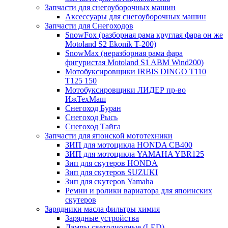
Запчасти для снегоуборочных машин
Аксессуары для снегоуборочных машин
Запчасти для Снегоходов
SnowFox (разборная рама круглая фара он же
Motoland S2 Ekonik T-200)
SnowMax (неразборная рама фара
фигуристая Motoland S1 ABM Wind200)
Мотобуксировщики IRBIS DINGO Т110
Т125 150
Мотобуксировщики ЛИДЕР пр-во
ИжТехМаш
Снегоход Буран
Снегоход Рысь
Снегоход Тайга
Запчасти для японской мототехники
ЗИП для мотоцикла HONDA CB400
ЗИП для мотоцикла YAMAHA YBR125
Зип для скутеров HONDA
Зип для скутеров SUZUKI
Зип для скутеров Yamaha
Ремни и ролики вариатора для япоинских
скутеров
Зарядники масла фильтры химия
Зарядные устройства
Лампы светодиодные (LED)