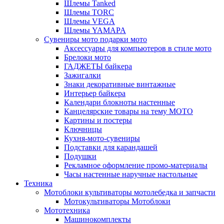
Шлемы Tanked
Шлемы TORC
Шлемы VEGA
Шлемы YAMAPA
Сувениры мото подарки мото
Аксессуары для компьютеров в стиле мото
Брелоки мото
ГАДЖЕТЫ байкера
Зажигалки
Знаки декоративные винтажные
Интерьер байкера
Календари блокноты настенные
Канцелярские товары на тему МОТО
Картины и постеры
Ключницы
Кухня-мото-сувениры
Подставки для карандашей
Подушки
Рекламное оформление промо-материалы
Часы настенные наручные настольные
Техника
Мотоблоки культиваторы мотолебедка и запчасти
Мотокультиваторы Мотоблоки
Мототехника
Машинокомплекты