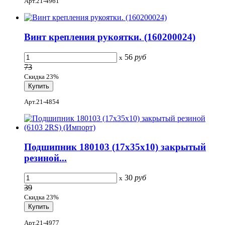
Арт.21-4961
Винт крепления рукоятки. (160200024)
56
руб
x
73
Скидка 23%
Арт.21-4854
Подшипник 180103 (17x35x10) закрытый
резиной...
30
руб
x
39
Скидка 23%
Арт.21-4977