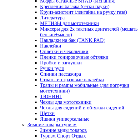
Кофры багажные SHAD (Испания)
Крепления багажа (сетки пауки)
Круиз-асистент (лентяйка на ручку газа)
Литература
МЕТИЗЫ для мототехники
Миксеры для 2х тактных двигателей (мешать
бензин+масло)
Накладки на бак (TANK PAD)
Наклейки
Оплетки и чехольчики
Пленки тонировочные обтяжки
Пробки и заглушки
Ручки руля
Спинки пассажира
Стразы и стразовые наклейки
Трапы и рампы мобильные (для погрузки
мототехники)
ТЮНИНГ
Чехлы для мототехники
Чехлы для сидений и обтяжки сидений
Щетки
Ящики универсальные
Зимние товары туризм
Зимние виды товаров
Туризм Спорт Отдых