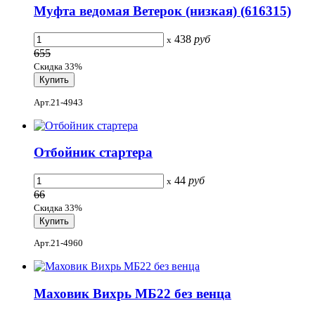
Муфта ведомая Ветерок (низкая) (616315)
438
руб
x
655
Скидка 33%
Арт.21-4943
Отбойник стартера
44
руб
x
66
Скидка 33%
Арт.21-4960
Маховик Вихрь МБ22 без венца