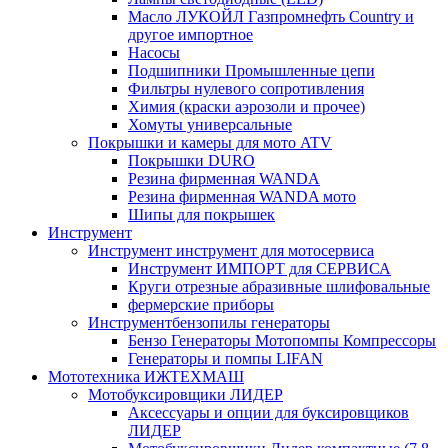
Масло ЛУКОЙЛ Газпромнефть Country и
другое импортное
Насосы
Подшипники Промышленные цепи
Фильтры нулевого сопротивления
Химия (краски аэрозоли и прочее)
Хомуты универсальные
Покрышки и камеры для мото ATV
Покрышки DURO
Резина фирменная WANDA
Резина фирменная WANDA мото
Шипы для покрышек
Инструмент
Инструмент инструмент для мотосервиса
Инструмент ИМПОРТ для СЕРВИСА
Круги отрезные абразивные шлифовальные
фермерские приборы
Инструментбензопилы генераторы
Бензо Генераторы Мотопомпы Компрессоры
Генераторы и помпы LIFAN
Мототехника ИЖТЕХМАШ
Мотобуксировщики ЛИДЕР
Аксессуары и опции для буксировщиков
ЛИДЕР