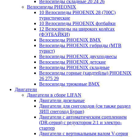
Велосипеды складные 20 24 26
Велосипеды PHEONIX
10 Велосипеды PHOENIX 28 (700С)
туристические
10 Велосипеды PHOENIX фэтбайки
12 Велосипеды на широких колёсах
(ФЭТБАЙКИ)
Велосипеды PHOENIX BMX
Велосипеды PHOENIX гибриды (MTB
турист)
Велосипеды PHOENIX двухподвесы
Велосипеды PHOENIX детские
Велосипеды PHOENIX складные
Велосипеды горные (хардтейлы) PHOENIX
26 275 29
Велосипеды трюковые BMX
Двигатели
Двигатели в сборе LIFAN
Двигатели дизельные
Двигатели для снегоходов (см также раздел
ЗИП снегоход Буран)
Двигатели с автоматическим сцеплением
(DR-серия) с редуктором 2:1 и электро-
стартер
Двигатели с вертикальным валом V-серия