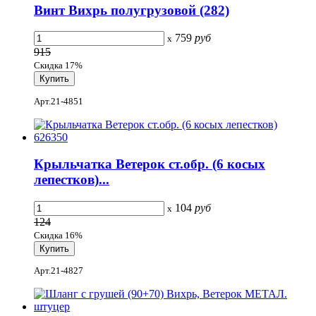
Винт Вихрь полугрузовой (282)
759
руб
x
915
Скидка 17%
Арт.21-4851
Крыльчатка Ветерок ст.обр. (6 косых
лепестков)...
104
руб
x
124
Скидка 16%
Арт.21-4827