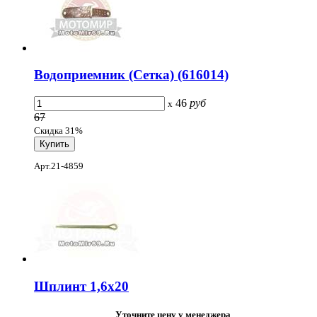
Водоприемник (Сетка) (616014)
46
руб
x
67
Скидка 31%
Арт.21-4859
Шплинт 1,6х20
Уточните цену у менеджера