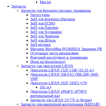
Масла)
Запчасти
Запчасти для Бензопил мотокос триммеров
Аксессуары
ЗиП для бензопил Цыганка
ЗиП для ЕСНО
ЗиП для Партнер
ЗиП для Хускварна
ЗиП для Чемпион
ЗиП для Штиль
ЗиП мотокос
Магазин МотоМир РОЗНИЦА Закирова РВ
Отдельные части механизмов
Режущий инструмент к триммерам
Цепи на бензопилилу
Запчасти для двигателей LIFAN
Двигатели LIFAN 152F-154F (25-35 лс)
Двигатели LIFAN 168-FA2 (МБ-2М) 160F-
190F
Двигатели LIFAN 192F 192F2 (170
185 лс)
Двигатели LIFAN 1Р64FV-1Р70FV
вертикальный вал
Запчасти для LIFAN 2V77F-A (Буран)
Запчасти для импортной мототехники (КИТАЙ)