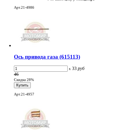
Арт.21-4986
Ось привода газа (615113)
33
руб
x
46
Скидка 28%
Арт.21-4957