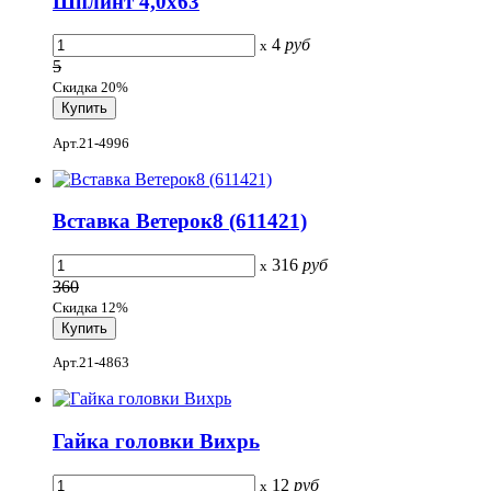
Шплинт 4,0х63
4
руб
x
5
Скидка 20%
Арт.21-4996
Вставка Ветерок8 (611421)
316
руб
x
360
Скидка 12%
Арт.21-4863
Гайка головки Вихрь
12
руб
x